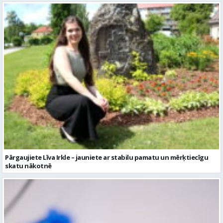
Pārgaujiete Līva Irkle – jauniete ar stabilu pamatu un mērķtiecīgu
skatu nākotnē