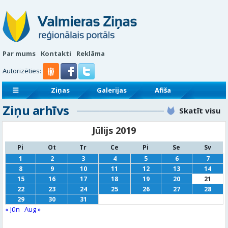
Par mums
Kontakti
Reklāma
Autorizēties:
Ziņas
Galerijas
Afiša
Ziņu arhīvs
Sludinājumi
Reklāmraksti
Skatīt visu
Jūlijs 2019
Pi
Ot
Tr
Ce
Pi
Se
Sv
1
2
3
4
5
6
7
8
9
10
11
12
13
14
15
16
17
18
19
20
21
22
23
24
25
26
27
28
29
30
31
« Jūn
Aug »