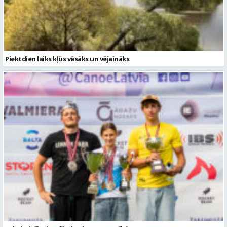
Piektdien laiks kļūs vēsāks un vējaināks