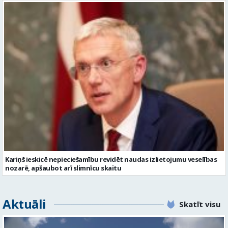
Kariņš ieskicē nepieciešamību revidēt naudas izlietojumu veselības
nozarē, apšaubot arī slimnīcu skaitu
Aktuāli
Skatīt visu