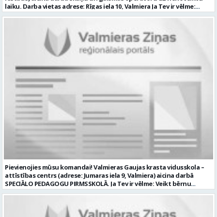
lūdzam kandidātam norādīt savu piekrišanu personas datu
laiku. Darba vietas adrese: Rīgas iela 10, Valmiera Ja Tev ir vēlme:
saglabāšanai. Profesija: AUTOMOBIĻA VADĪTĀJS Darba vietas adrese:
nodrošināt skaņas un gaismas iekārtu un to vadības sistēmas
LATVIJA, Brandeļi, Brandeļi, Kocēnu pag., Valmieras nov. Darba laika
darbību un attīstību Iestādē; veikt skaņotāja un gaismošanas
veids: Maiņu darbs Darbības joma: Pakalpojumi Pieteikto vietu
operatora pienākumus pasākumos Iestādēs telpās un ārpus tām
skaits: 1 Aktuāla līdz: 2026-08-21 Kontaktpersona: CV ar norādi
Iestādes; piemērot skaņas un gaismas mākslinieciskos risinājumus
vakancei lūdzu sūtīt uz e-pastu info@vtu-valmiera.lv vai iesniegt
pasākumos, plānot un organizēt apskaņošanas un gaismošanas
personīgi
procesu, kā arī veikt pasākumu apskaņošanu un gaismošanu;
piedalīties Iestādes organizēto pasākumu tehniskajā uzbūvē un
nobūvē, sniegtu tehnisko atbalstu; pārzināt darbā lietojamo
tehnisko un elektroiekārtu darbības principus, lietošanas
noteikumus; un ja Tev ir: vismaz divu gadu pieredze līdzīgā darbā vai
amatā; labas datorprasmes; valsts valodas prasmes atbilstoši Valsts
valodas likuma prasībām; kompetences: prasme patstāvīgi pieņemt
lēmumus un organizēt savu darbu; lieliskas komunikācijas spējas;
precizitāte; pozitīva un atbildīga attieksme pret darbu; prasme
sadarboties un strādāt komandā; mēs piedāvājam: pamatalgu
pārbaudes laikā 985.00 EUR, pēc pārbaudes laika 1035.00 EUR pirms
nodokļu nomaksas; iespēju saņemt atvaļinājuma pabalstu darba un
dzīves līdzsvaram par labu darba sniegumu; darba devēja
līdzfinansētu veselības apdrošināšanu pēc pārbaudes laika beigām,
Pievienojies mūsu komandai! Valmieras Gaujas krasta vidusskola –
kā arī citas sociālās garantijas/labumus atbilstoši darba rezultātam
attīstības centrs (adrese: Jumaras iela 9, Valmiera) aicina darbā
un normatīvajos aktos noteiktajam; drošu un sakārtotu darba vidi;
SPECIĀLO PEDAGOGU PIRMSSKOLĀ. Ja Tev ir vēlme: Veikt bērnu
darbu atsaucīgu kolēģu komandā. CV un pieteikuma vēstuli lūdzam
attīstības, mācīšanās un speciālo vajadzību izvērtēšanu savas
iesniegt Valmieras Kultūras centrā (adrese: Rīgas iela 10, Valmiera,
kompetences ietvaros Plānot un īstenot individuālās un grupu
Valmieras novads) vai nosūtīt uz e-pastu
nodarbības bērniem ar speciālām izglītības vajadzībām Izstrādāt
kultura@valmierasnovads.lv ar norādi “Skaņu un gaismas operatora
individuālos atbalsta pasākumus un piedalīties individuālo