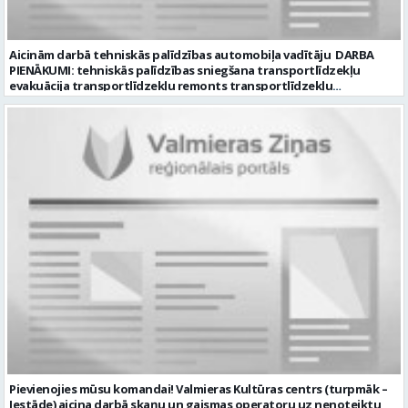
Aicinām darbā tehniskās palīdzības automobiļa vadītāju DARBA
PIENĀKUMI: tehniskās palīdzības sniegšana transportlīdzekļu
evakuācija transportlīdzekļu remonts transportlīdzekļu
sagatavošana tehniskai apskatei PRASĪBAS PRETENDENTIEM:
profesionālā vai vispārējā vidējā izglītība DE, CE kategorijas
transportlīdzekļa vadītāja apliecība vēlama D, CE kategorijas
transportlīdzekļa vadītāja pieredze vismaz 2 gadi labas saskarsmes
un komunikācijas prasmes pieredze transportlīdzekļu remontu
veikšanā UZŅĒMUMS PIEDĀVĀ: darbu stabilā uzņēmumā darba
samaksu no 1600 EUR (pirms nodokļu nomaksas) darba laiku pēc
grafika: dežūra 08.00 – 17.00, 2.dežūra 08.00 – 21.00. pilnas sociālās
garantijas veselības apdrošināšanas iespējas dinamisku un
profesionālu darba vidi CV ar norādi vakancei „Tehniskās palīdzības
automobiļa vadītājs” iesniegt: sūtot elektroniski uz info@vtu-
valmiera.lv personīgi SIA „VTU Valmiera”, Reģ.nr. 40003004220,
administrācijas ēkas „Brandeļi”, Brandeļi, Kocēnu pagasts, Valmieras
novads, personāla daļā darba dienās no plkst. 09:00 līdz 16:00.
Sazināsimies ar pretendentiem, kuri būs izvirzīti nākamajai atlases
kārtai. * Iesniegtos personas datus SIA “VTU VALMIERA” izmantos, lai
konkursa kārtībā noteiktu vakancei atbilstošāko kandidātu. Ja
kandidāts vēlas, lai viņa personas dati tiktu saglabāti SIA “VTU
VALMIERA” iekšējā datu bāzē ar mērķi tos apstrādāt citos SIA “VTU
Pievienojies mūsu komandai! Valmieras Kultūras centrs (turpmāk –
VALMIERA” personāla atlases konkursos, tad pieteikumā vakancei
Iestāde) aicina darbā skaņu un gaismas operatoru uz nenoteiktu