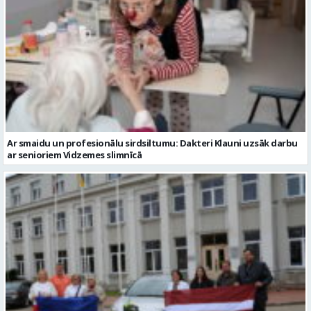
Ar smaidu un profesionālu sirdsiltumu: Dakteri Klauni uzsāk darbu
ar senioriem Vidzemes slimnīcā