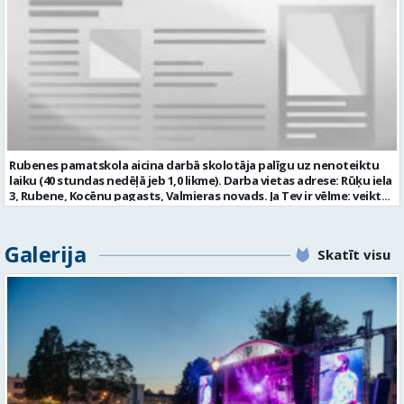
izglītība atbilstoši Ministru kabineta noteikumiem Nr. 569
vietas adrese: LATVIJA, Jumaras iela 9, Valmiera, Valmieras nov.
“Noteikumi par pedagogiem nepieciešamo izglītību un profesionālo
Darbības joma: Izglītība / Zinātne Pieteikto vietu skaits: 1 Aktuāla
kvalifikāciju un pedagogu profesionālās kompetences pilnveides
līdz: 2026-08-17 Kontaktpersona: vgv@valmiera.edu.lv 29182105
kārtību”; pieredze darbā ar bērniem; valsts valodas prasmes
atbilstoši Valsts valodas likuma prasībām; obligāta ārsta izziņa
(veidlapa Nr.027/u) ar atļauju strādāt pedagoģisko darbu; atbilstība
Izglītības likuma un Bērnu tiesību aizsardzības likuma noteiktajām
prasībām; kompetences: prasme patstāvīgi un mērķtiecīgi
organizēt savu darbu; psiholoģiskā noturība un augsta saskarsmes
kultūra; Mēs piedāvājam: 0,675 likmes; 27 stundas nedēļā atalgojumu
atbilstoši Ministru kabineta noteikumiem Nr. 445 “Pedagogu darba
Rubenes pamatskola aicina darbā skolotāja palīgu uz nenoteiktu
samaksas noteikumi” 1057,05 EUR pirms nodokļu nomaksas; darba
laiku (40 stundas nedēļā jeb 1,0 likme). Darba vietas adrese: Rūķu iela
devēja līdzfinansētu veselības apdrošināšanu pēc pārbaudes laika
3, Rubene, Kocēnu pagasts, Valmieras novads. Ja Tev ir vēlme: veikt
beigām; atsaucīgu kolektīvu. Curriculum Vitae (CV) un pieteikumu
bērnu aprūpi ikdienā; sadarboties ar grupas skolotājām, sniegt
lūdzam sūtīt uz e-pastu: auseklitis@valmiera.edu.lv ar norādi
atbalstu bērniem mācību jomu apguvē; veidot bērnos kulturālas
“Pirmsskolas izglītības mūzikas skolotājs” līdz 2026.gada
uzvedības un higiēnas iemaņas; rūpēties par bērnu dienas režīma
Galerija
27.augustam. Tālrunis uzziņām: 26856124 Profesija: PIRMSSKOLAS
Skatīt visu
ievērošanu; nodrošināt telpu, inventāra tīrību un kārtību; un ja Tev
IZGLĪTĪBAS MŪZIKAS SKOLOTĀJS Darba vietas adrese: LATVIJA, Kalna
ir: vismaz vispārējā vidējā izglītība (vēlams praktiskā pieredze darbā
iela 2, Kocēni, Kocēnu pag., Valmieras nov. Slodze: Nepilna slodze
ar bērniem); valsts valodas prasmes atbilstoši Valsts valodas likuma
Darbības joma: Izglītība / Zinātne Pieteikto vietu skaits: 1 Aktuāla
prasībām; kompetences: prasme plānot, organizēt un kvalitatīvi
līdz: 2026-08-27 Kontaktpersona: auseklitis@valmiera.edu.lv 26856124
veikt savu darbu, disciplinētība; pozitīva, radoša un atbildīga
attieksme pret darbu; psiholoģiskā noturība un augsta saskarsmes
kultūra; pozitīva un atbildīga attieksme pret darbu; mēs
piedāvājam: pamatalgu pārbaudes laikā 780,00 EUR pirms nodokļu
nomaksas, pēc pārbaudes laika 850 EUR pirms nodokļu nomaksas;
iespēju saņemt atvaļinājuma pabalstu par labu darba sniegumu;