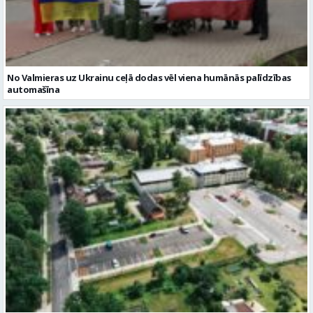
No Valmieras uz Ukrainu ceļā dodas vēl viena humānās palīdzības
automašīna