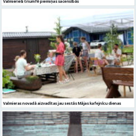
Valmierieši triumfē piemiņas sacensībās
Valmieras novadā aizvadītas jau sestās Mājas kafejnīcu dienas