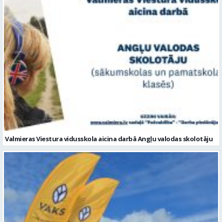
Valmieras Viestura vidusskola aicina darbā Angļu valodas skolotāju