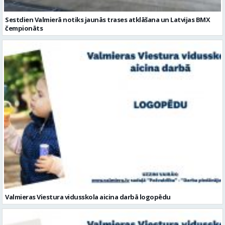
Sestdien Valmierā notiks jaunās trases atklāšana un Latvijas BMX
čempionāts
Valmieras Viestura vidusskola aicina darbā logopēdu