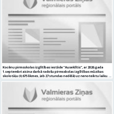
amatam” līdz 2026. gada 24. augustam. Tālrunis papildu informācijai:
izglītības programmu izstrādē un īstenošanā Sniegt metodisku
27767401. Profesija: SKAŅU OPERATORS Darba vietas adrese: LATVIJA,
atbalstu pirmsskolas pedagogiem darbā ar bērniem, kuriem
Rīgas iela 10, Valmiera, Valmieras nov. Darbības joma: Elektronika /
nepieciešams papildu atbalsts Konsultēt bērnu vecākus par bērna
Enerģētika / Elektroenerģija Pieteikto vietu skaits: 1 Aktuāla līdz:
attīstības veicināšanu un nepieciešamajiem atbalsta pasākumiem
2026-08-24 Kontaktpersona: kultura@valmierasnovads.lv 27767401
Sadarboties ar izglītības iestādes atbalsta komandu, pedagogiem
un citiem speciālistiem. Veikt pedagoģisko dokumentāciju atbilstoši
normatīvo aktu prasībām Piedalīties izglītības iestādes attīstības
pilnveidē un ja Tev ir: Augstākā pedagoģiskā izglītība speciālajā
pedagoģijā vai atbilstoša profesionālā kvalifikācija saskaņā ar
normatīvajiem aktiem Zināšanas par bērnu attīstību, iekļaujošās
izglītības principiem un speciālā pedagoga darba metodēm
pirmsskolā Prasme plānot, organizēt un izvērtēt individuālo
atbalstu bērniem Labas sadarbības un komunikācijas prasmes
darbā ar bērniem, vecākiem un kolēģiem Atbildības sajūta, empātija,
pacietība un augsta profesionālā ētika Labas latviešu valodas
Kocēnu pirmsskolas izglītības iestāde “Auseklītis”, ar 2026.gada
zināšanas atbilstoši normatīvo aktu prasībām Prasme strādāt ar
1.septembri aicina darbā radošu pirmsskolas izglītības mūzikas
informācijas un komunikācijas tehnoloģijām ikdienas darba
skolotāju (0,675 likmes, jeb 27 stundas nedēļā) uz nenoteiktu laiku.
pienākumu veikšanai. mēs piedāvājam: Darbu uz nenoteiktu laiku 30
Darba vieta: Kalna iela 2, Kocēni, Kocēnu pagasts, Valmieras novads
stundas nedēļā (1 likme) Atalgojumu EUR 1351 pirms nodokļu
Ja Jūs vēlaties: plānot un nodrošināt kvalitatīvu, izglītojamo
nomaksas (t.sk. piemaksa par darbu īpašos apstākļos) Sociālās
vecumam atbilstošu mācību procesu; veikt izglītojamo attīstības
garantijas Darba devēja līdzfinansētu veselības apdrošināšanas
dinamikas izpēti; sadarbībā ar Iestādes skolotājiem, organizēt
polisi Profesionālās kompetences pilnveides iespējas Dinamisku,
svētkus, tematiskus pasākumus, jautrus brīžus un citas aktivitātes;
radošu un atbalstošu darba vidi Pretendentiem profesionālās
plānot savu darbību, sagatavot amata veikšanai nepieciešamo
darbības aprakstu (CV) un izglītības dokumenta kopiju lūdzam
dokumentāciju, tostarp e-vidē; iesaistīties Iestādes attīstības
iesniegt līdz 2026. gada 17.augustam e-pastā vgv@valmiera.edu.lv.
plānošanā un īstenošanā atbilstoši kompetencei; un Jums ir:
Tālrunis uzziņai: 29182105. Profesija: SPECIĀLAIS PEDAGOGS Darba