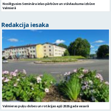
Noslēgusies Semināra ielas pārbūve un stāvlaukuma izbūve
Valmierā
Redakcija iesaka
Valmieras puķu dobes un rotācijas apļi 2026.gada vasarā