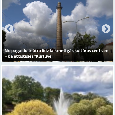
FOTO: Ar daudzveidīgiem notikumiem aizvadīta
Valmieras 743. dzimšanas diena