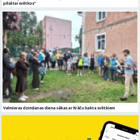
pilsētai svētkos”
Valmieras dzimšanas diena sākas ar Krāču kakta svētkiem