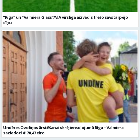
“Riga” un “Valmiera Glass”/ViA virslīgā aizvadīs trešo savstarpējo
cīņu
Undīnes Ozoliņas ārstēšanai skrējiensoļojumā Rīga – Valmiera
saziedoti 4170,47 eiro