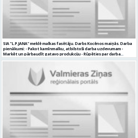
SIA "L.P.JANA" meklē malkas fasētāju. Darbs Kocēnos maiņās. Darba
pienākumi: - Pakot kamīnmalku, atbilstoši darba uzdevumam -
Marķēt un pārbaudīt gatavo produkciju - Rūpēties par darba
kvalitāti un kārtību darba vietā Prasības kandidātiem: - Laba fiziskā
izturība - Precizitāte un ātrums - Prasme un vēlme strādāt komandā
Uzņēmums piedāvā: - Atalgojumu EUR 1200 bruto (atkarīgs no
padarītā) - Vienmēr laikā izmaksātu algu - Profesionālus un
atbalstošus kolēģus Lūgums CV sūtīt uz e- pastu:
pasutijumi@lpjana.lv vai zvanīt pa tālruni: 28319289 Profesija:
SAIŅOŠANAS OPERATORS Algas izmaksas veids: Laika darba alga
Darba vietas adrese: LATVIJA, Gravas iela 2, Kocēni, Kocēnu pag.,
Valmieras nov. Slodze: Viena vesela slodze Darbības joma: Ražošana
Pieteikto vietu skaits: 2 Aktuāla līdz: 2027-09-07 Darba sākšanas
datums: 2026-08-17 Kontaktpersona: Davids Pavlovs