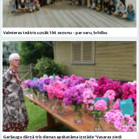
Valmieras teātris uzsāk 104. sezonu – par varu, brīvību
Garšaugu dārzā trīs dienas apskatāma izstāde “Vasaras ziedi