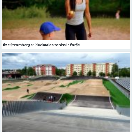
Ilze Štromberga: Pludmales teniss ir foršs!