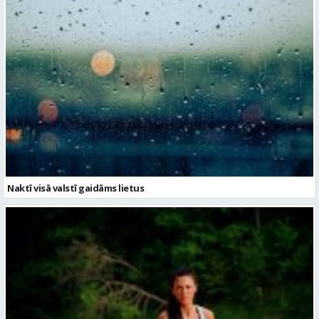
Naktī visā valstī gaidāms lietus