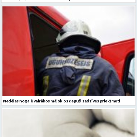
Nedēļas nogalē vairākos mājokļos deguši sadzīves priekšmeti