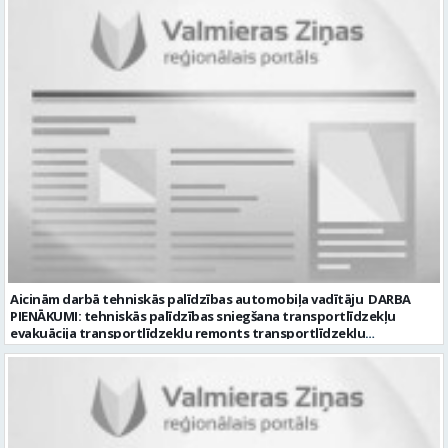
izturība - Precizitāte un ātrums - Prasme un vēlme strādāt komandā
Uzņēmums piedāvā: - Atalgojumu EUR 1200 bruto (atkarīgs no
padarītā) - Vienmēr laikā izmaksātu algu - Profesionālus un
atbalstošus kolēģus Lūgums CV sūtīt uz e- pastu:
pasutijumi@lpjana.lv vai zvanīt pa tālruni: 28319289 Profesija:
SAIŅOŠANAS OPERATORS Algas izmaksas veids: Laika darba alga
Darba vietas adrese: LATVIJA, Gravas iela 2, Kocēni, Kocēnu pag.,
Valmieras nov. Slodze: Viena vesela slodze Darbības joma: Ražošana
Pieteikto vietu skaits: 2 Aktuāla līdz: 2027-09-07 Darba sākšanas
datums: 2026-08-17 Kontaktpersona: Davids Pavlovs
Aicinām darbā tehniskās palīdzības automobiļa vadītāju DARBA
PIENĀKUMI: tehniskās palīdzības sniegšana transportlīdzekļu
evakuācija transportlīdzekļu remonts transportlīdzekļu
sagatavošana tehniskai apskatei PRASĪBAS PRETENDENTIEM:
profesionālā vai vispārējā vidējā izglītība DE, CE kategorijas
transportlīdzekļa vadītāja apliecība vēlama D, CE kategorijas
transportlīdzekļa vadītāja pieredze vismaz 2 gadi labas saskarsmes
un komunikācijas prasmes pieredze transportlīdzekļu remontu
veikšanā UZŅĒMUMS PIEDĀVĀ: darbu stabilā uzņēmumā darba