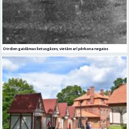
Otrdien gaidāmas lietusgāzes, vietām arī pērkona negaiss