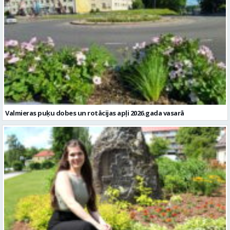
Valmieras puķu dobes un rotācijas apļi 2026.gada vasarā