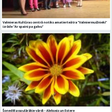
Valmieras Kultūras centrā notiks amatierteātra “Valmiermuižnieki”
izrāde “Ar spaini pa galvu”
Šonedēļ populārākie vārdi – Aleksejs un Estere