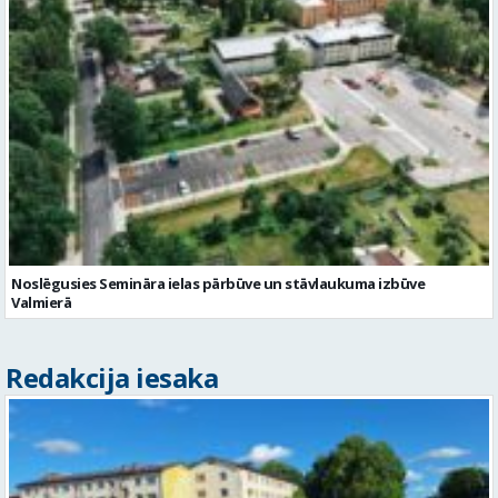
Noslēgusies Semināra ielas pārbūve un stāvlaukuma izbūve
Valmierā
Redakcija iesaka