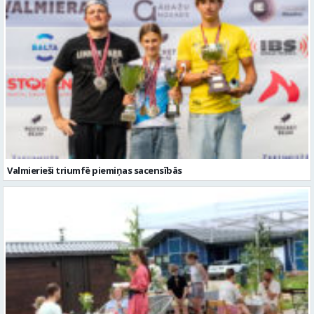
Valmierieši triumfē piemiņas sacensībās