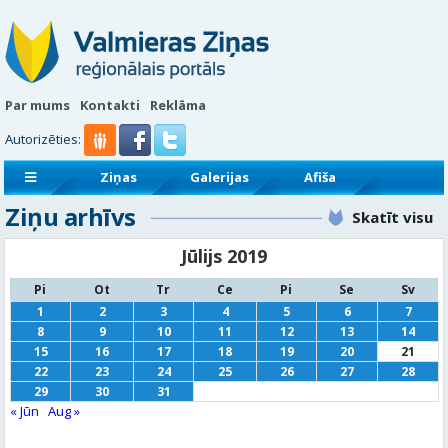
Par mums
Kontakti
Reklāma
Autorizēties:
Ziņas
Galerijas
Afiša
Ziņu arhīvs
Sludinājumi
Reklāmraksti
Skatīt visu
Jūlijs 2019
Pi
Ot
Tr
Ce
Pi
Se
Sv
1
2
3
4
5
6
7
8
9
10
11
12
13
14
15
16
17
18
19
20
21
22
23
24
25
26
27
28
29
30
31
« Jūn
Aug »