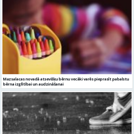
Mazsalacas novadā atsevišķu bērnu vecāki varēs pieprasīt pabalstu
bērna izglītībai un audzināšanai