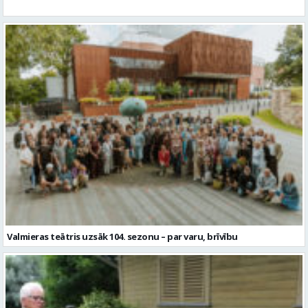
Valmieras teātris uzsāk 104. sezonu – par varu, brīvību