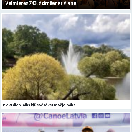
FOTO: Valmieras pilsētas svētku gājiens 2026
Piektdien laiks kļūs vēsāks un vējaināks