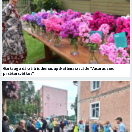
Garšaugu dārzā trīs dienas apskatāma izstāde “Vasaras ziedi
pilsētai svētkos”