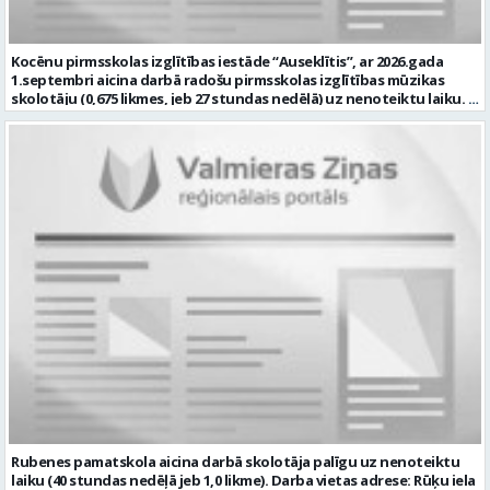
atbalstu bērniem Labas sadarbības un komunikācijas prasmes
darbā ar bērniem, vecākiem un kolēģiem Atbildības sajūta, empātija,
pacietība un augsta profesionālā ētika Labas latviešu valodas
Kocēnu pirmsskolas izglītības iestāde “Auseklītis”, ar 2026.gada
zināšanas atbilstoši normatīvo aktu prasībām Prasme strādāt ar
1.septembri aicina darbā radošu pirmsskolas izglītības mūzikas
informācijas un komunikācijas tehnoloģijām ikdienas darba
skolotāju (0,675 likmes, jeb 27 stundas nedēļā) uz nenoteiktu laiku.
pienākumu veikšanai. mēs piedāvājam: Darbu uz nenoteiktu laiku 30
Darba vieta: Kalna iela 2, Kocēni, Kocēnu pagasts, Valmieras novads
stundas nedēļā (1 likme) Atalgojumu EUR 1351 pirms nodokļu
Ja Jūs vēlaties: plānot un nodrošināt kvalitatīvu, izglītojamo
nomaksas (t.sk. piemaksa par darbu īpašos apstākļos) Sociālās
vecumam atbilstošu mācību procesu; veikt izglītojamo attīstības
garantijas Darba devēja līdzfinansētu veselības apdrošināšanas
dinamikas izpēti; sadarbībā ar Iestādes skolotājiem, organizēt
polisi Profesionālās kompetences pilnveides iespējas Dinamisku,
svētkus, tematiskus pasākumus, jautrus brīžus un citas aktivitātes;
radošu un atbalstošu darba vidi Pretendentiem profesionālās
plānot savu darbību, sagatavot amata veikšanai nepieciešamo
darbības aprakstu (CV) un izglītības dokumenta kopiju lūdzam
dokumentāciju, tostarp e-vidē; iesaistīties Iestādes attīstības
iesniegt līdz 2026. gada 17.augustam e-pastā vgv@valmiera.edu.lv.
plānošanā un īstenošanā atbilstoši kompetencei; un Jums ir:
Tālrunis uzziņai: 29182105. Profesija: SPECIĀLAIS PEDAGOGS Darba
izglītība atbilstoši Ministru kabineta noteikumiem Nr. 569
vietas adrese: LATVIJA, Jumaras iela 9, Valmiera, Valmieras nov.
“Noteikumi par pedagogiem nepieciešamo izglītību un profesionālo
Darbības joma: Izglītība / Zinātne Pieteikto vietu skaits: 1 Aktuāla
kvalifikāciju un pedagogu profesionālās kompetences pilnveides
līdz: 2026-08-17 Kontaktpersona: vgv@valmiera.edu.lv 29182105
kārtību”; pieredze darbā ar bērniem; valsts valodas prasmes
atbilstoši Valsts valodas likuma prasībām; obligāta ārsta izziņa
(veidlapa Nr.027/u) ar atļauju strādāt pedagoģisko darbu; atbilstība
Izglītības likuma un Bērnu tiesību aizsardzības likuma noteiktajām
prasībām; kompetences: prasme patstāvīgi un mērķtiecīgi
organizēt savu darbu; psiholoģiskā noturība un augsta saskarsmes
kultūra; Mēs piedāvājam: 0,675 likmes; 27 stundas nedēļā atalgojumu
atbilstoši Ministru kabineta noteikumiem Nr. 445 “Pedagogu darba
Rubenes pamatskola aicina darbā skolotāja palīgu uz nenoteiktu
samaksas noteikumi” 1057,05 EUR pirms nodokļu nomaksas; darba
laiku (40 stundas nedēļā jeb 1,0 likme). Darba vietas adrese: Rūķu iela
devēja līdzfinansētu veselības apdrošināšanu pēc pārbaudes laika