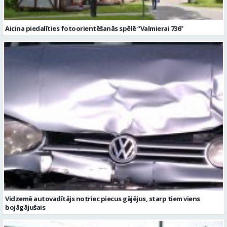
Aicina piedalīties fotoorientēšanās spēlē “Valmierai 736”
Vidzemē autovadītājs notriec piecus gājējus, starp tiem viens
bojāgājušais