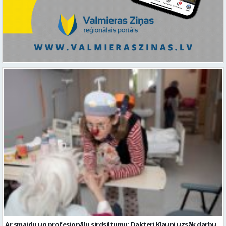
Ar smaidu un profesionālu sirdsiltumu: Dakteri Klauni uzsāk darbu