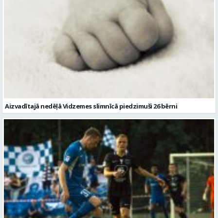
Aizvadītajā nedēļā Vidzemes slimnīcā piedzimuši 26 bērni