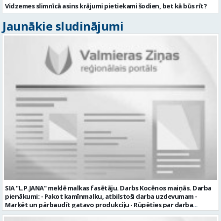
Vidzemes slimnīcā asins krājumi pietiekami šodien, bet kā būs rīt?
Jaunākie sludinājumi
SIA "L.P.JANA" meklē malkas fasētāju. Darbs Kocēnos maiņās. Darba
pienākumi: - Pakot kamīnmalku, atbilstoši darba uzdevumam -
Marķēt un pārbaudīt gatavo produkciju - Rūpēties par darba
kvalitāti un kārtību darba vietā Prasības kandidātiem: - Laba fiziskā