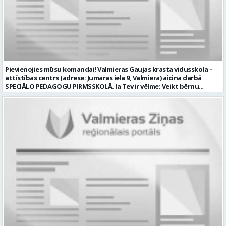
valodas likuma prasībām; kompetences: prasme patstāvīgi pieņemt
lēmumus un organizēt savu darbu; lieliskas komunikācijas spējas;
precizitāte; pozitīva un atbildīga attieksme pret darbu; prasme
sadarboties un strādāt komandā; mēs piedāvājam: pamatalgu
pārbaudes laikā 985.00 EUR, pēc pārbaudes laika 1035.00 EUR pirms
nodokļu nomaksas; iespēju saņemt atvaļinājuma pabalstu darba un
dzīves līdzsvaram par labu darba sniegumu; darba devēja
līdzfinansētu veselības apdrošināšanu pēc pārbaudes laika beigām,
Pievienojies mūsu komandai! Valmieras Gaujas krasta vidusskola –
kā arī citas sociālās garantijas/labumus atbilstoši darba rezultātam
attīstības centrs (adrese: Jumaras iela 9, Valmiera) aicina darbā
un normatīvajos aktos noteiktajam; drošu un sakārtotu darba vidi;
SPECIĀLO PEDAGOGU PIRMSSKOLĀ. Ja Tev ir vēlme: Veikt bērnu
darbu atsaucīgu kolēģu komandā. CV un pieteikuma vēstuli lūdzam
attīstības, mācīšanās un speciālo vajadzību izvērtēšanu savas
iesniegt Valmieras Kultūras centrā (adrese: Rīgas iela 10, Valmiera,
kompetences ietvaros Plānot un īstenot individuālās un grupu
Valmieras novads) vai nosūtīt uz e-pastu
nodarbības bērniem ar speciālām izglītības vajadzībām Izstrādāt
kultura@valmierasnovads.lv ar norādi “Skaņu un gaismas operatora
individuālos atbalsta pasākumus un piedalīties individuālo
amatam” līdz 2026. gada 24. augustam. Tālrunis papildu informācijai:
izglītības programmu izstrādē un īstenošanā Sniegt metodisku
27767401. Profesija: SKAŅU OPERATORS Darba vietas adrese: LATVIJA,
atbalstu pirmsskolas pedagogiem darbā ar bērniem, kuriem
Rīgas iela 10, Valmiera, Valmieras nov. Darbības joma: Elektronika /
nepieciešams papildu atbalsts Konsultēt bērnu vecākus par bērna
Enerģētika / Elektroenerģija Pieteikto vietu skaits: 1 Aktuāla līdz:
attīstības veicināšanu un nepieciešamajiem atbalsta pasākumiem
2026-08-24 Kontaktpersona: kultura@valmierasnovads.lv 27767401
Sadarboties ar izglītības iestādes atbalsta komandu, pedagogiem
un citiem speciālistiem. Veikt pedagoģisko dokumentāciju atbilstoši
normatīvo aktu prasībām Piedalīties izglītības iestādes attīstības
pilnveidē un ja Tev ir: Augstākā pedagoģiskā izglītība speciālajā
pedagoģijā vai atbilstoša profesionālā kvalifikācija saskaņā ar
normatīvajiem aktiem Zināšanas par bērnu attīstību, iekļaujošās
izglītības principiem un speciālā pedagoga darba metodēm
pirmsskolā Prasme plānot, organizēt un izvērtēt individuālo