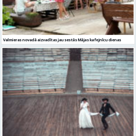
Valmieras novadā aizvadītas jau sestās Mājas kafejnīcu dienas