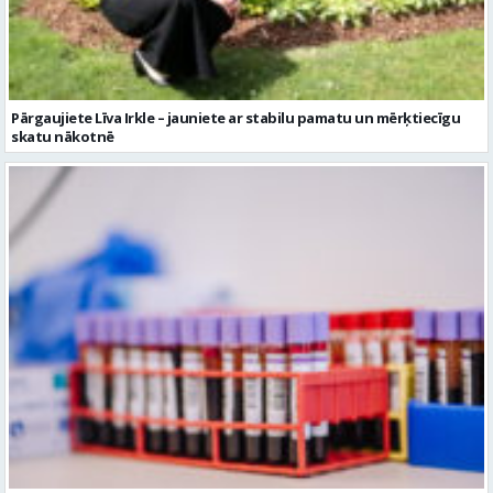
Pārgaujiete Līva Irkle – jauniete ar stabilu pamatu un mērķtiecīgu
skatu nākotnē