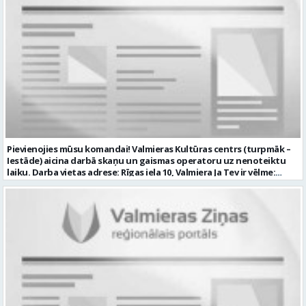
samaksu no 1600 EUR (pirms nodokļu nomaksas) darba laiku pēc
grafika: dežūra 08.00 – 17.00, 2.dežūra 08.00 – 21.00. pilnas sociālās
garantijas veselības apdrošināšanas iespējas dinamisku un
profesionālu darba vidi CV ar norādi vakancei „Tehniskās palīdzības
automobiļa vadītājs” iesniegt: sūtot elektroniski uz info@vtu-
valmiera.lv personīgi SIA „VTU Valmiera”, Reģ.nr. 40003004220,
administrācijas ēkas „Brandeļi”, Brandeļi, Kocēnu pagasts, Valmieras
novads, personāla daļā darba dienās no plkst. 09:00 līdz 16:00.
Sazināsimies ar pretendentiem, kuri būs izvirzīti nākamajai atlases
kārtai. * Iesniegtos personas datus SIA “VTU VALMIERA” izmantos, lai
konkursa kārtībā noteiktu vakancei atbilstošāko kandidātu. Ja
kandidāts vēlas, lai viņa personas dati tiktu saglabāti SIA “VTU
VALMIERA” iekšējā datu bāzē ar mērķi tos apstrādāt citos SIA “VTU
Pievienojies mūsu komandai! Valmieras Kultūras centrs (turpmāk –
VALMIERA” personāla atlases konkursos, tad pieteikumā vakancei
Iestāde) aicina darbā skaņu un gaismas operatoru uz nenoteiktu
lūdzam kandidātam norādīt savu piekrišanu personas datu
laiku. Darba vietas adrese: Rīgas iela 10, Valmiera Ja Tev ir vēlme:
saglabāšanai. Profesija: AUTOMOBIĻA VADĪTĀJS Darba vietas adrese:
nodrošināt skaņas un gaismas iekārtu un to vadības sistēmas
LATVIJA, Brandeļi, Brandeļi, Kocēnu pag., Valmieras nov. Darba laika
darbību un attīstību Iestādē; veikt skaņotāja un gaismošanas
veids: Maiņu darbs Darbības joma: Pakalpojumi Pieteikto vietu
operatora pienākumus pasākumos Iestādēs telpās un ārpus tām
skaits: 1 Aktuāla līdz: 2026-08-21 Kontaktpersona: CV ar norādi
Iestādes; piemērot skaņas un gaismas mākslinieciskos risinājumus
vakancei lūdzu sūtīt uz e-pastu info@vtu-valmiera.lv vai iesniegt
pasākumos, plānot un organizēt apskaņošanas un gaismošanas
personīgi
procesu, kā arī veikt pasākumu apskaņošanu un gaismošanu;
piedalīties Iestādes organizēto pasākumu tehniskajā uzbūvē un
nobūvē, sniegtu tehnisko atbalstu; pārzināt darbā lietojamo
tehnisko un elektroiekārtu darbības principus, lietošanas
noteikumus; un ja Tev ir: vismaz divu gadu pieredze līdzīgā darbā vai
amatā; labas datorprasmes; valsts valodas prasmes atbilstoši Valsts