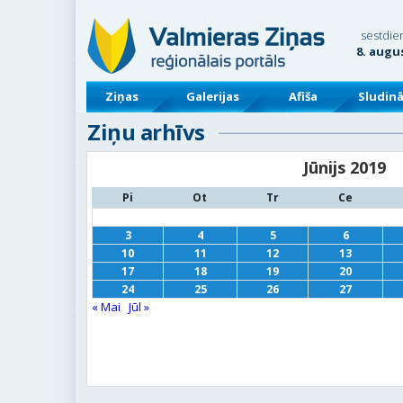
sestdie
8. augu
Ziņas
Galerijas
Afiša
Sludin
Ziņu arhīvs
Jūnijs 2019
Pi
Ot
Tr
Ce
3
4
5
6
10
11
12
13
17
18
19
20
24
25
26
27
« Mai
Jūl »