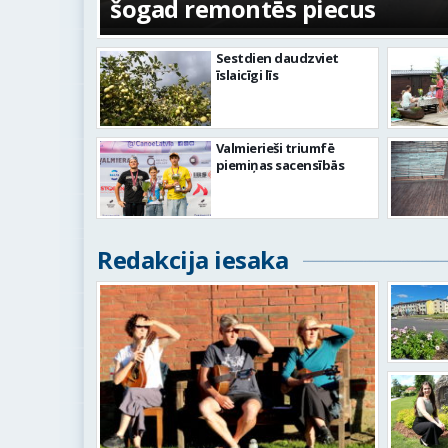
šogad remontēs piecus
Sestdien daudzviet
īslaicīgi līs
Valmierieši triumfē
piemiņas sacensībās
Redakcija iesaka