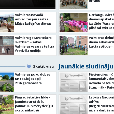
centram – kā attīs
brīvību
Valmieras novadā
Garšaugu dārzā 
aizvadītas jau sestās
dienas apskat
Mājas kafejnīcu dienas
izstāde “Vasara
pilsētai svētkos
Valmiera gatava teātra
Valmieras dzim
svētkiem – sākas
diena sākas ar 
Valmieras vasaras teātra
kakta svētkiem
festivāla nedēļa
Jaunākie sludināj
Skatīt visu
Valmieras puķu dobes
Pievienojies mū
un rotācijas apļi
komandai! Valm
2026.gada vasarā
novada pašvald
(turpmāk – Pašv
aicina darbā
Informācijas te
Pārgaujiete Līva Irkle –
Latvijas Nacionā
centra (ITC) inf
jauniete ar stabilu
arhīvs
tehnoloģiju
pamatu un mērķtiecīgu
(Reģ.Nr.90009476
administratoru/
skatu nākotnē
aicina darbā n
nenoteiktu laik