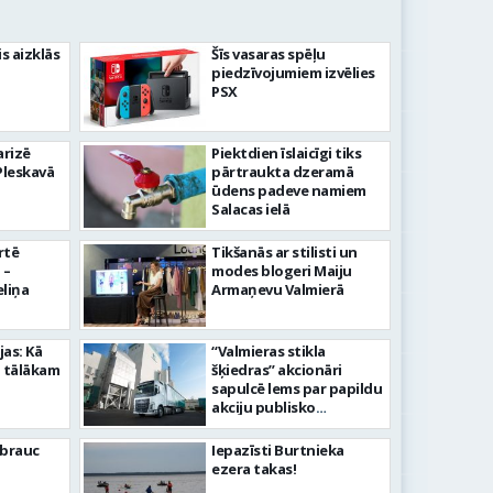
s aizklās
Šīs vasaras spēļu
piedzīvojumiem izvēlies
PSX
arizē
Piektdien īslaicīgi tiks
Pleskavā
pārtraukta dzeramā
ūdens padeve namiem
Salacas ielā
rtē
Tikšanās ar stilisti un
 –
modes blogeri Maiju
eliņa
Armaņevu Valmierā
jas: Kā
“Valmieras stikla
 tālākam
šķiedras” akcionāri
sapulcē lems par papildu
akciju publisko
piedāvājumu
ebrauc
Iepazīsti Burtnieka
ezera takas!