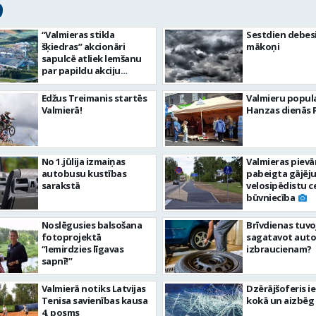
9
“Valmieras stikla
Sestdien debesi
šķiedras” akcionāri
mākoņi
sapulcē atliek lemšanu
par papildu akciju
publisko piedāvājumu
Edžus Treimanis startēs
Valmieru popul
Valmierā!
Hanzas dienās 
No 1.jūlija izmaiņas
Valmieras pievā
autobusu kustības
pabeigta gājēju
sarakstā
velosipēdistu c
būvniecība
Noslēgusies balsošana
Brīvdienas tuvo
fotoprojektā
sagatavot auto
“Iemirdzies līgavas
izbraucienam?
sapnī!”
Valmierā notiks Latvijas
Dzērājšoferis i
Tenisa savienības kausa
kokā un aizbēg
4. posms