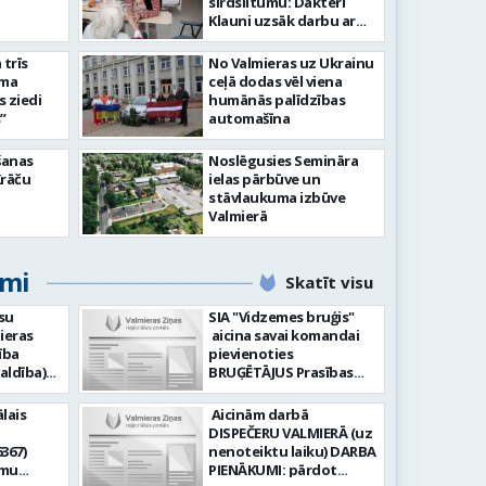
tīsies “Kurtuve”
aizvadī
sirdsiltumu: Dakteri
Klauni uzsāk darbu ar
senioriem Vidzemes
slimnīcā
trīs
No Valmieras uz Ukrainu
āma
ceļā dodas vēl viena
s ziedi
humānās palīdzības
”
automašīna
šanas
Noslēgusies Semināra
Krāču
ielas pārbūve un
stāvlaukuma izbūve
Valmierā
umi
Skatīt visu
su
SIA "Vidzemes bruģis"
ieras
aicina savai komandai
ība
pievienoties
aldība)
BRUĢĒTĀJUS Prasības
pretendentiem: Vēlme
hnoloģiju
strādāt - augsta
lais
Aicinām darbā
ormācijas
atbildības sajūta pret
DISPEČERU VALMIERĀ (uz
darbu, precizitāte;
367)
nenoteiktu laiku) DARBA
-i (uz
Pieredze bruģēšanā vai
amu
PIENĀKUMI: pārdot
u). Darba
ceļu būvniecībā. Darba