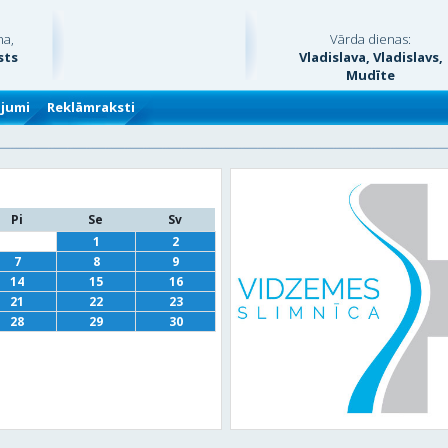
na,
Vārda dienas:
sts
Vladislava, Vladislavs,
Mudīte
ājumi
Reklāmraksti
Pi
Se
Sv
1
2
7
8
9
14
15
16
21
22
23
28
29
30