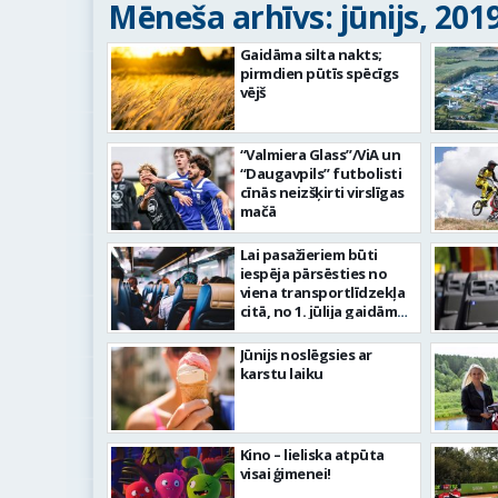
Mēneša arhīvs: jūnijs, 201
Gaidāma silta nakts;
pirmdien pūtīs spēcīgs
vējš
“Valmiera Glass”/ViA un
“Daugavpils” futbolisti
cīnās neizšķirti virslīgas
mačā
Lai pasažieriem būti
iespēja pārsēsties no
viena transportlīdzekļa
citā, no 1. jūlija gaidāmas
izmaiņas maršrutā
Valmiera–Rēzekne
Jūnijs noslēgsies ar
karstu laiku
Kino – lieliska atpūta
visai ģimenei!