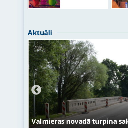
Aktuāli
ežojumi
s
Valmieras novadā turpina sakā