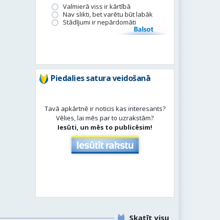
Valmierā viss ir kārtībā
Nav slikti, bet varētu būt labāk
Stādījumi ir nepārdomāti
Balsot
Piedalies satura veidošanā
Tavā apkārtnē ir noticis kas interesants?
Vēlies, lai mēs par to uzrakstām?
Iesūti, un mēs to publicēsim!
Skatīt visu