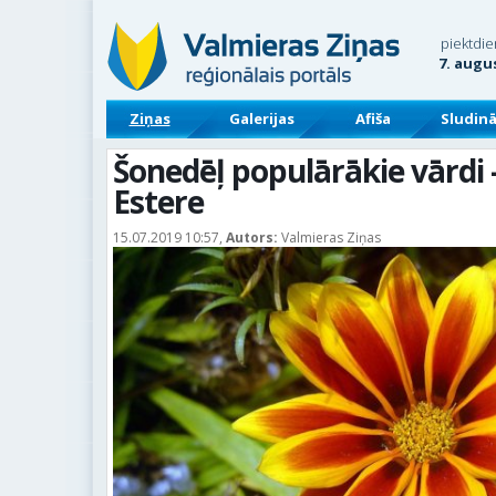
piektdie
7. augu
Ziņas
Galerijas
Afiša
Sludin
Šonedēļ populārākie vārdi 
Estere
15.07.2019 10:57,
Autors:
Valmieras Ziņas