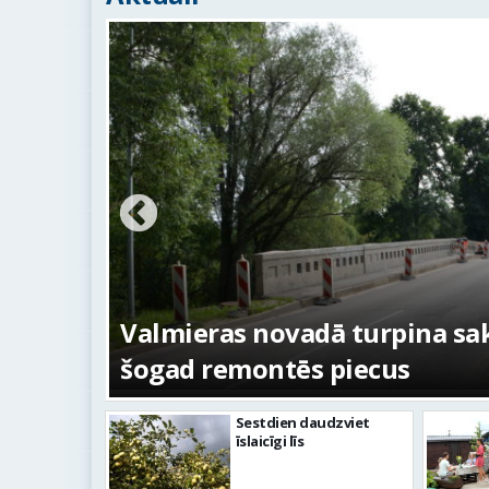
s –
No pagaidu teātra līdz laikm
centram – kā attīstīsies “Kur
Sestdien daudzviet
īslaicīgi līs