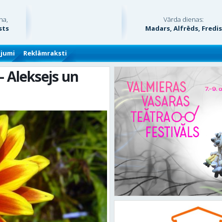
na,
Vārda dienas:
sts
Madars, Alfrēds, Fredi
ājumi
Reklāmraksti
– Aleksejs un