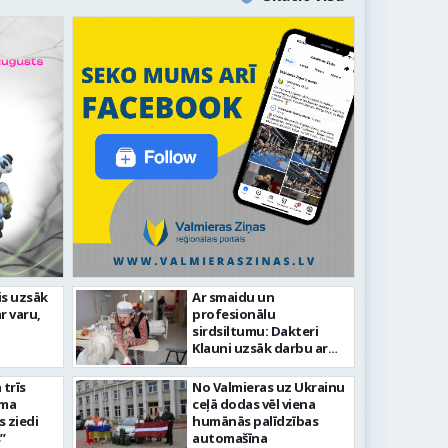
idīgiem notikumiem
is uzsāk
Ar smaidu un
r varu,
profesionālu
as 743. dzimšanas diena
FOTO: V
sirdsiltumu: Dakteri
Klauni uzsāk darbu ar
senioriem Vidzemes
slimnīcā
trīs
No Valmieras uz Ukrainu
āma
ceļā dodas vēl viena
s ziedi
humānās palīdzības
”
automašīna