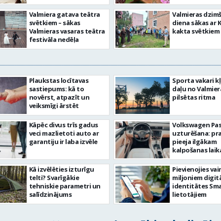
Valmiera gatava teātra
Valmieras dzim
svētkiem – sākas
diena sākas ar 
Valmieras vasaras teātra
kakta svētkiem
festivāla nedēļa
Plaukstas locītavas
Sporta vakari k
sastiepums: kā to
daļu no Valmier
novērst, atpazīt un
pilsētas ritma
veiksmīgi ārstēt
Kāpēc divus trīs gadus
Volkswagen Pa
veci mazlietoti auto ar
uzturēšana: pr
garantiju ir laba izvēle
pieeja ilgākam
kalpošanas lai
Kā izvēlēties izturīgu
Pievienojies vai
telti? Svarīgākie
miljoniem digit
tehniskie parametri un
identitātes Sma
salīdzinājums
lietotājiem