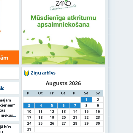
Ziņu arhīvs
Augusts 2026
ā:
Pi
Ot
Tr
Ce
Pi
Se
Sv
1
2
rmajam
ucienam”
3
4
5
6
7
8
9
cas
10
11
12
13
14
15
16
bniekus
17
18
19
20
21
22
23
24
25
26
27
28
29
30
jā būs
31
du