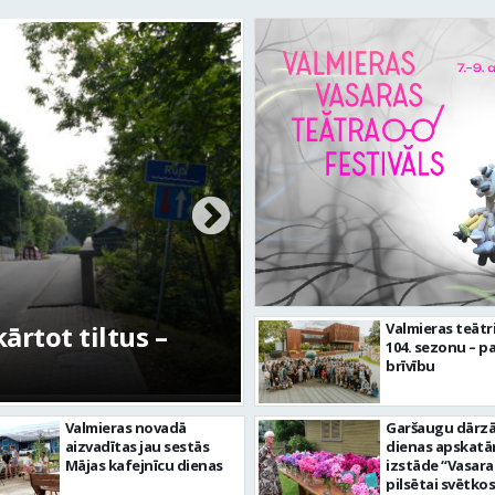
etīgās kultūras
FOTO: Ar daudzve
Valmieras teātr
104. sezonu – pa
tuve”
aizvadīta Valmier
brīvību
Valmieras novadā
Garšaugu dārzā 
aizvadītas jau sestās
dienas apskat
Mājas kafejnīcu dienas
izstāde “Vasara
pilsētai svētkos