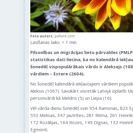
Foto autors:
pxhere.com
Lasīšanas laiks:
< 1
min
Pilsonības un migrācijas lietu pārvaldes (PMLP
statistikas dati liecina, ka no kalendārā iek
šonedēļ vispopulārākais vārds ir Aleksejs (108
vārdiem – Estere (2604).
No šonedēļ kalendārā iekļautajiem vārdiem populāri
Aleksis (1067). Savukārt visretāk Latvijā izplatīti t
personvārdi kā Meldris (5) un Liepa (16).
Vēl vārda dienu šonedēļ svin 954 Ramonas, 823 Eg
553 Melisas, 347 Jautrītes, 281 Ritma, 261 Henrik
172 Rozālijas, 164 Rozes, 149 Dignas, 132 Heinri
Egmonti.