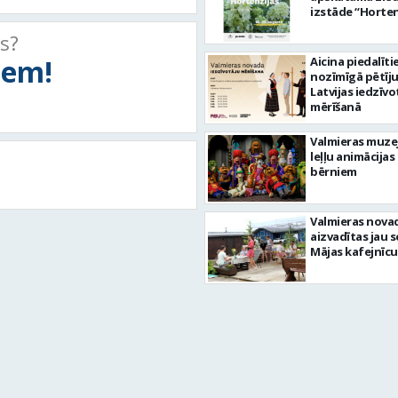
izstāde “Horten
ts?
tiem!
Aicina piedalīti
nozīmīgā pētīj
Latvijas iedzīvo
mērīšanā
Valmieras muze
leļļu animācijas
bērniem
Valmieras nova
aizvadītas jau 
Mājas kafejnīcu