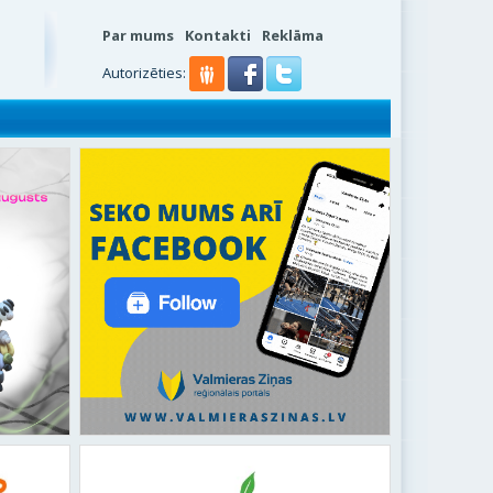
Par mums
Kontakti
Reklāma
s
Autorizēties: