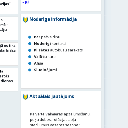
« Jūl
zijas”
Noderīga informācija
es
umā –
tāju
Par
pašvaldību
Noderīgi
kontakti
jā notiks
Pilsētas
autobusu saraksts
 darbnīca
Valūtu
kursi
Afiša
Sludinājumi
dā
sestās
 dienas
Aktuālais jautājums
Kā vērtē Valmieras apzaļumošanu,
puķu dobes, rotācijas apļu
stādījumus vasaras sezonā?