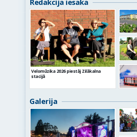
Redakcija iesaka
Velomūzika 2026 piestāj Zilākalna
stacijā
Galerija