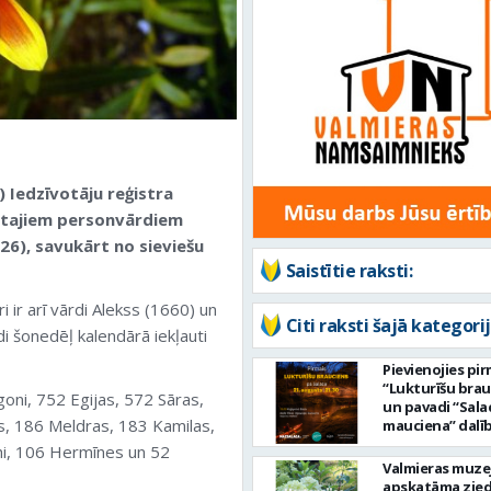
) Iedzīvotāju reģistra
ļautajiem personvārdiem
26), savukārt no sieviešu
Saistītie raksti:
 ir arī vārdi Alekss (1660) un
Citi raksti šajā kategorij
ādi šonedēļ kalendārā iekļauti
Pievienojies pi
“Lukturīšu bra
oni, 752 Egijas, 572 Sāras,
un pavadi “Sala
s, 186 Meldras, 183 Kamilas,
mauciena” dalī
ceļā uz jūru!
hi, 106 Hermīnes un 52
Valmieras muze
apskatāma zie