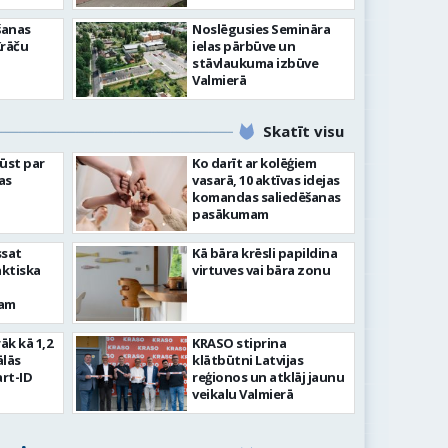
šanas
Noslēgusies Semināra
Krāču
ielas pārbūve un
stāvlaukuma izbūve
Valmierā
Skatīt visu
ļūst par
Ko darīt ar kolēģiem
as
vasarā, 10 aktīvas idejas
komandas saliedēšanas
pasākumam
ssat
Kā bāra krēsli papildina
aktiska
virtuves vai bāra zonu
kam
rāk kā 1,2
KRASO stiprina
ālās
klātbūtni Latvijas
rt-ID
reģionos un atklāj jaunu
veikalu Valmierā