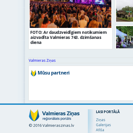
FOTO: Ar daudzveidīgiem notikumiem
aizvadīta Valmieras 743. dzimšanas
diena
Valmieras Ziņas
Mūsu partneri
LASI PORTĀLĀ
Ziņas
Galerijas
© 2016 Valmieraszinas.lv
Afiša