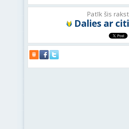
Patīk šis raks
Dalies ar ci