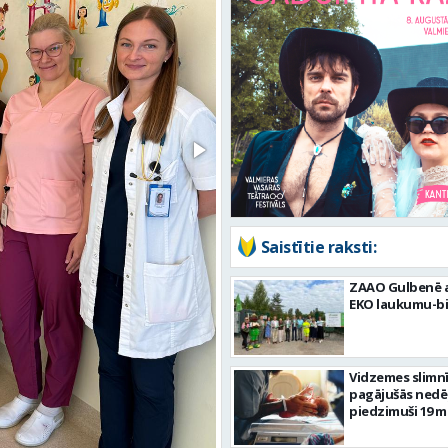
Saistītie raksti:
ZAAO Gulbenē a
EKO laukumu-bi
Vidzemes slimn
pagājušās nedēļ
piedzimuši 19 m