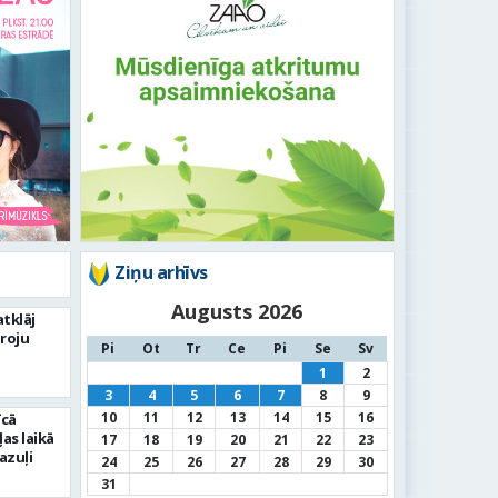
Ziņu arhīvs
Augusts 2026
tklāj
roju
Pi
Ot
Tr
Ce
Pi
Se
Sv
1
2
3
4
5
6
7
8
9
10
11
12
13
14
15
16
īcā
as laikā
17
18
19
20
21
22
23
azuļi
24
25
26
27
28
29
30
31