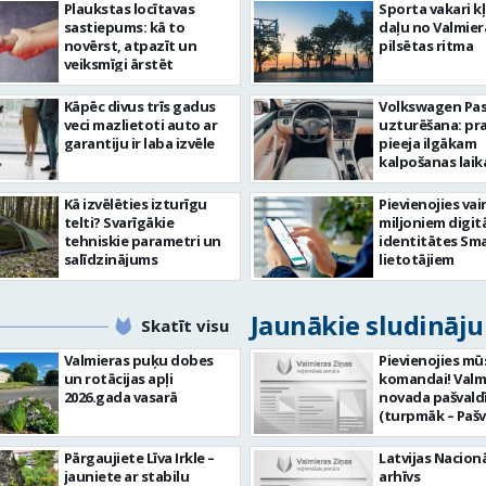
Plaukstas locītavas
Sporta vakari k
sastiepums: kā to
daļu no Valmier
novērst, atpazīt un
pilsētas ritma
veiksmīgi ārstēt
Kāpēc divus trīs gadus
Volkswagen Pa
veci mazlietoti auto ar
uzturēšana: pr
garantiju ir laba izvēle
pieeja ilgākam
kalpošanas lai
Kā izvēlēties izturīgu
Pievienojies vai
telti? Svarīgākie
miljoniem digit
tehniskie parametri un
identitātes Sma
salīdzinājums
lietotājiem
Jaunākie sludināj
Skatīt visu
Valmieras puķu dobes
Pievienojies mū
un rotācijas apļi
komandai! Valm
2026.gada vasarā
novada pašvald
(turpmāk – Pašv
aicina darbā
Informācijas te
Pārgaujiete Līva Irkle –
Latvijas Nacionā
centra (ITC) inf
jauniete ar stabilu
arhīvs