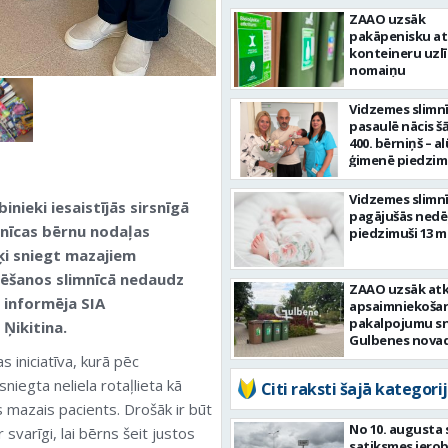
ZAAO uzsāk
pakāpenisku a
konteineru uzl
nomaiņu
Vidzemes slimn
pasaulē nācis š
400. bērniņš – a
ģimenē piedzim
Martins
Vidzemes slimn
ieki iesaistījās sirsnīgā
pagājušās nedēļ
mnīcas bērnu nodaļas
piedzimuši 13 m
rķi sniegt mazajiem
rēšanos slimnīcā nedaudz
ZAAO uzsāk at
” informēja SIA
apsaimniekoša
pakalpojumu s
 Ņikitina.
Gulbenes nova
 iniciatīva, kurā pēc
niegta neliela rotaļlieta kā
Citi raksti šajā kategorij
 mazais pacients. Drošāk ir būt
No 10. augusta 
svarīgi, lai bērns šeit justos
satiksmes iero