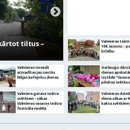
rtot tiltus –
No pagaidu teātra 
Valmieras teātr
104. sezonu – pa
centram – kā attīs
brīvību
Valmieras novadā
Garšaugu dārzā 
aizvadītas jau sestās
dienas apskat
Mājas kafejnīcu dienas
izstāde “Vasara
pilsētai svētkos
Valmiera gatava teātra
Valmieras dzim
svētkiem – sākas
diena sākas ar 
Valmieras vasaras teātra
kakta svētkiem
festivāla nedēļa