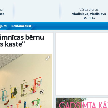
na,
Vārda dienas:
sts
Vladislava, Vladislavs,
Mudīte
ājumi
Reklāmraksti
limnīcas bērnu
s kaste”