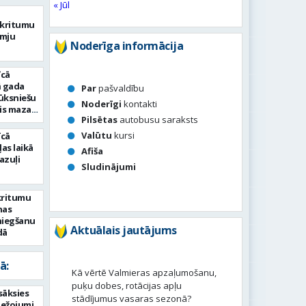
« Jūl
tkritumu
īmju
Noderīga informācija
īcā
ā gada
Par
pašvaldību
lūksniešu
Noderīgi
kontakti
is mazais
Pilsētas
autobusu saraksts
Valūtu
kursi
īcā
as laikā
Afiša
azuļi
Sludinājumi
kritumu
nas
niegšanu
Aktuālais jautājums
dā
ā:
Kā vērtē Valmieras apzaļumošanu,
puķu dobes, rotācijas apļu
sāksies
stādījumus vasaras sezonā?
bežojumi