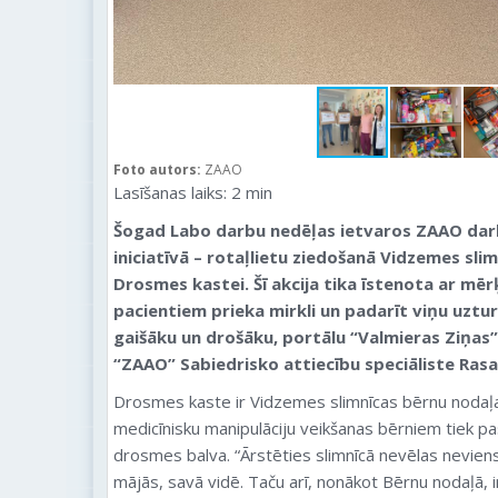
Foto autors:
ZAAO
Lasīšanas laiks:
2
min
Šogad Labo darbu nedēļas ietvaros ZAAO darbin
iniciatīvā – rotaļlietu ziedošanā Vidzemes sli
Drosmes kastei. Šī akcija tika īstenota ar mē
pacientiem prieka mirkli un padarīt viņu uztu
gaišāku un drošāku
, portālu “Valmieras Ziņas
“ZAAO”
Sabiedrisko attiecību speciāliste Rasa
Drosmes kaste ir Vidzemes slimnīcas bērnu nodaļas
medicīnisku manipulāciju veikšanas bērniem tiek pas
drosmes balva. “Ārstēties slimnīcā nevēlas neviens
mājās, savā vidē. Taču arī, nonākot Bērnu nodaļā, ir 