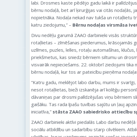
labi. Drosmes kaste pēdējo gadu laikā ir palīdzējus
bērnu nodaļā, bet arī ķirurģijas vai citās nodaļās, j
nopietnāka. Nodaļa nekad nav tukša un rotaļlietu tr
katru ziedojumu,” –
Bērnu nodaļas virsmāsa Ivet
Divu nedēļu garumā ZAAO darbinieki visās struktū
rotaļlietas – zīmēšanas piederumus, krāsojamās 
uzlīmes, puzles, lelles, rotaļu automašīnas, klučus,
priekšmetus, kas sniedz bērniem siltumu un drosmi
visvairāk nepieciešams. 22. oktobrī ziedojumi tika
bērnu nodaļā, kur tos ar pateicību pieņēma nodaļa
“Katru gadu, meklējot labo darbu, mums ir svarīgi, l
nesot rotaļlietas, bieži izskanēja arī kolēģu personī
dāvaniņas par drosmi palīdzējušas viņu bērniem sli
gaišāku. Tas rada īpašu tuvības sajūtu un ļauj apzin
iniciatīva,”
stāsta ZAAO sabiedrisko attiecību sp
ZAAO darbinieki aktīvi piedalās Labo darbu nedēļā un
sociālu atbildību un sadarbību starp cilvēkiem. Atbild
vērtības, kuras uzņēmums apzināti cenšas ieviest u