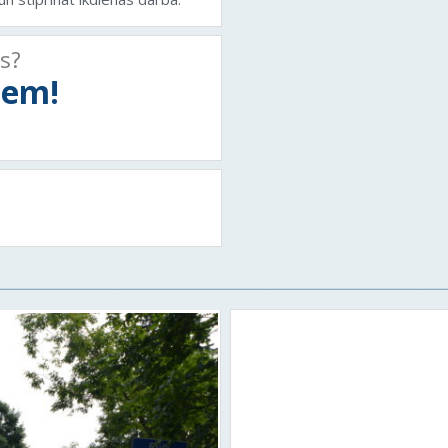
ts?
tiem!