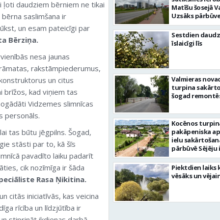
i ļoti daudziem bērniem ne tikai
Matīšu šosejā V
a bērna saslimšana ir
Uzsāks pārbūve
ūkst, un esam pateicīgi par
Sestdien daudz
a Bērziņa.
īslaicīgi līs
rvienībās nesa jaunas
grāmatas, rakstāmpiederumus,
Valmieras nova
 konstruktorus un citus
turpina sakārtot
 brīžos, kad viņiem tas
šogad remontēs
 nogādāti Vidzemes slimnīcas
s personāls.
Kocēnos turpin
ai tas būtu jēgpilns. Šogad,
pakāpeniska a
ielu sakārtošan
gie stāsti par to, kā šīs
pārbūvē Sējēju 
mnīcā pavadīto laiku padarīt
āties, cik nozīmīga ir šāda
Piektdien laiks 
vēsāks un vējai
eciāliste Rasa Ņikitina.
 citās iniciatīvās, kas veicina
īga rīcība un līdzjūtība ir
n stiprināt ikdienas darbā.