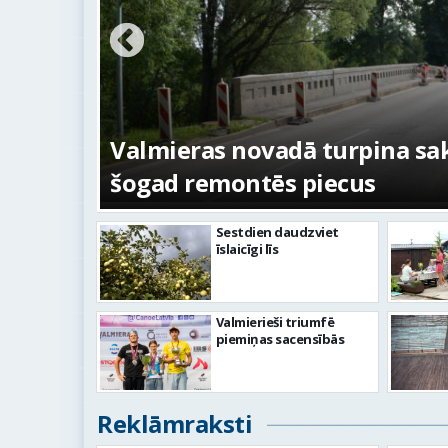
ežojumi
s
Valmieras novadā turpina sakā
šogad remontēs piecus
Sestdien daudzviet
īslaicīgi līs
Valmierieši triumfē
piemiņas sacensībās
Reklāmraksti