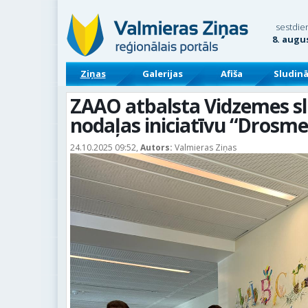
sestdie
8. augu
Ziņas
Galerijas
Afiša
Sludin
ZAAO atbalsta Vidzemes s
nodaļas iniciatīvu “Drosme
24.10.2025 09:52,
Autors:
Valmieras Ziņas