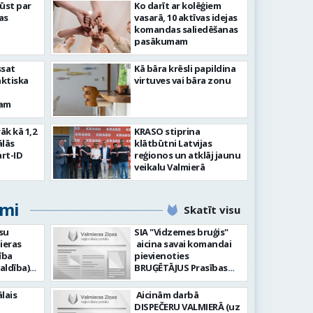
ļūst par
Ko darīt ar kolēģiem
as
vasarā, 10 aktīvas idejas
komandas saliedēšanas
pasākumam
ssat
Kā bāra krēsli papildina
aktiska
virtuves vai bāra zonu
kam
rāk kā 1,2
KRASO stiprina
ālās
klātbūtni Latvijas
rt-ID
reģionos un atklāj jaunu
veikalu Valmierā
umi
Skatīt visu
su
SIA "Vidzemes bruģis"
ieras
aicina savai komandai
ība
pievienoties
aldība)
BRUĢĒTĀJUS Prasības
pretendentiem: Vēlme
hnoloģiju
strādāt - augsta
lais
Aicinām darbā
ormācijas
atbildības sajūta pret
DISPEČERU VALMIERĀ (uz