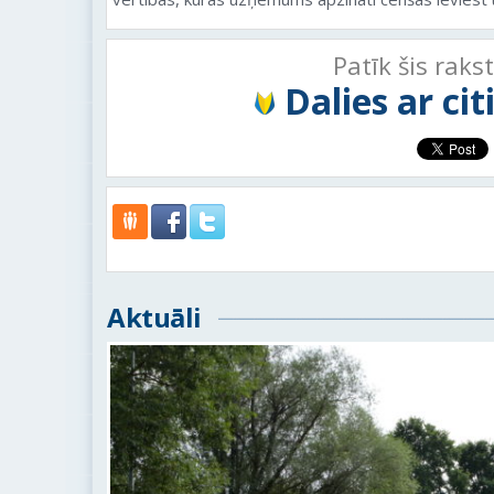
Patīk šis raks
Dalies ar ci
Aktuāli