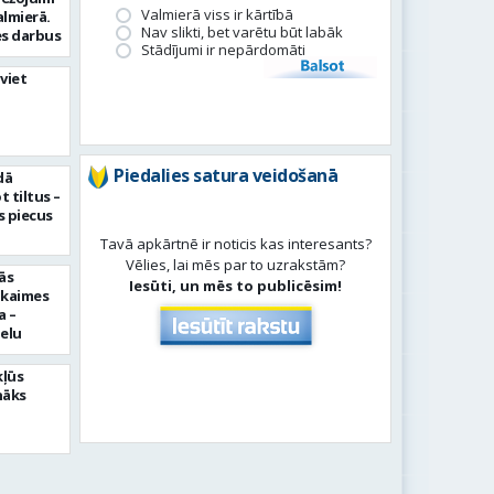
Valmierā viss ir kārtībā
almierā.
Nav slikti, bet varētu būt labāk
s darbus
Stādījumi ir nepārdomāti
Balsot
viet
Piedalies satura veidošanā
dā
 tiltus –
 piecus
Tavā apkārtnē ir noticis kas interesants?
Vēlies, lai mēs par to uzrakstām?
ās
Iesūti, un mēs to publicēsim!
pkaimes
a –
ielu
kļūs
nāks