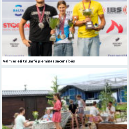
Valmierieši triumfē piemiņas sacensībās
Valmieras novadā aizvadītas jau sestās Mājas kafejnīcu dienas