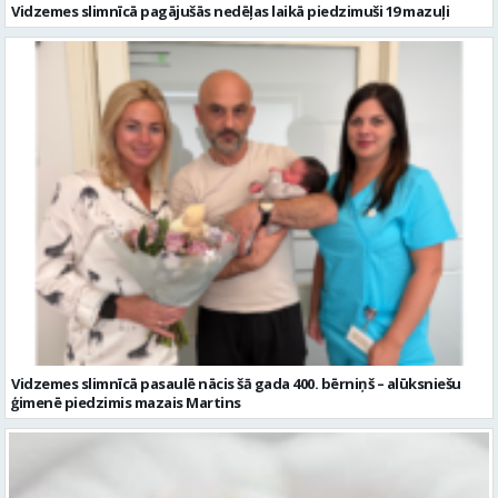
Vidzemes slimnīcā pasaulē nācis šā gada 400. bērniņš – alūksniešu
ģimenē piedzimis mazais Martins