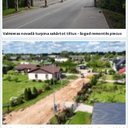
Kocēnos turpinās pakāpeniska apkaimes ielu sakārtošana – pārbūvē
Sējēju ielu