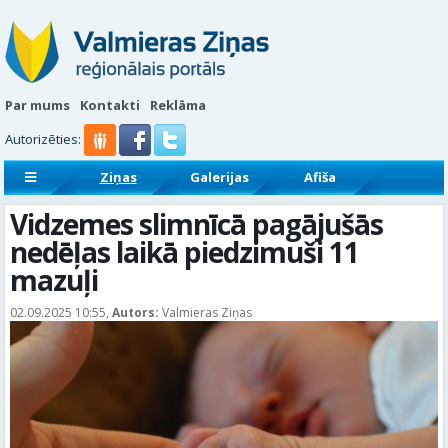
Par mums
Kontakti
Reklāma
Autorizēties:
Ziņas
Galerijas
Afiša
Sludinājumi
Reklāmraksti
Vidzemes slimnīcā pagājušās
nedēļas laikā piedzimuši 11
mazuļi
02.09.2025 10:55,
Autors:
Valmieras Ziņas