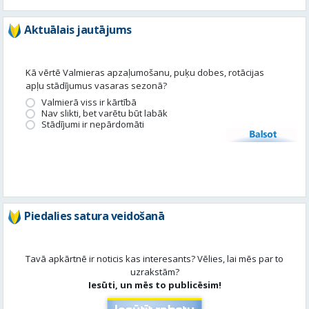
apļu stādījumus vasaras sezonā?
Valmierā viss ir kārtībā
Nav slikti, bet varētu būt labāk
Stādījumi ir nepārdomāti
Balsot
Piedalies satura veidošanā
Tavā apkārtnē ir noticis kas interesants? Vēlies, lai mēs par to
uzrakstām?
Iesūti, un mēs to publicēsim!