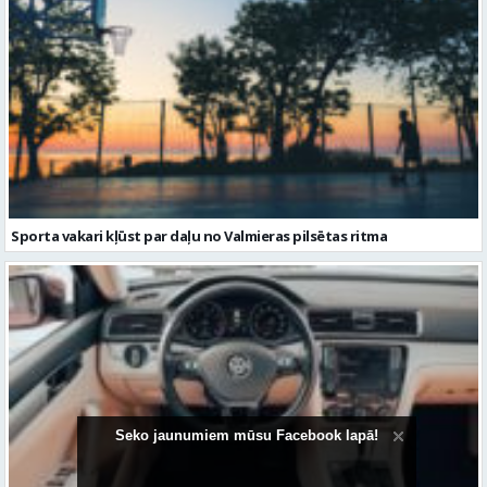
Sporta vakari kļūst par daļu no Valmieras pilsētas ritma
Seko jaunumiem mūsu Facebook lapā!
Volkswagen Passat uzturēšana: praktiska pieeja ilgākam