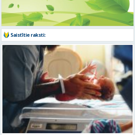
Vidzemes slimnīcā pagājušās nedēļas laikā piedzimuši 19 mazuļi