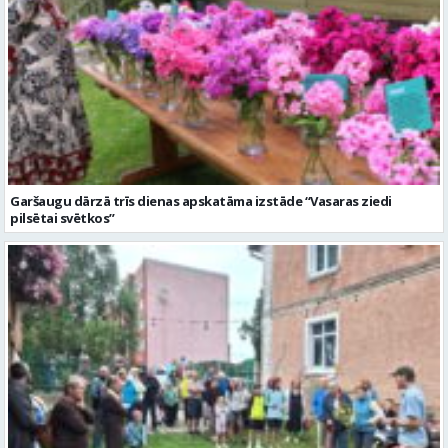
Garšaugu dārzā trīs dienas apskatāma izstāde “Vasaras ziedi
pilsētai svētkos”
Valmieras dzimšanas diena sākas ar Krāču kakta svētkiem