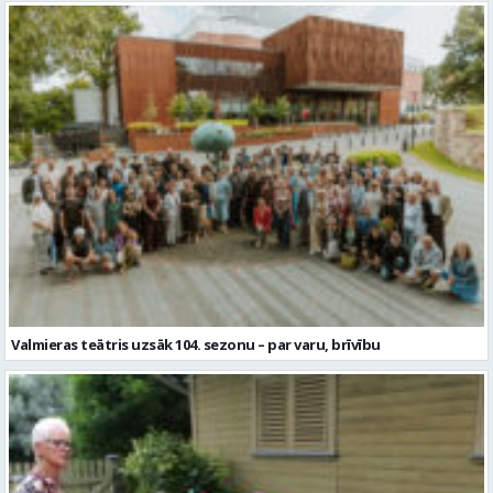
Valmieras teātris uzsāk 104. sezonu – par varu, brīvību