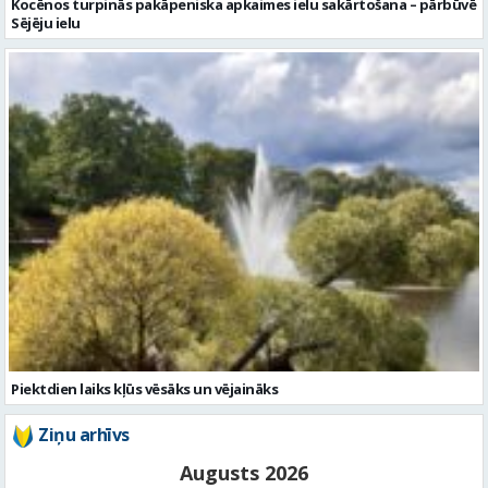
Piektdien laiks kļūs vēsāks un vējaināks
Ziņu arhīvs
Augusts 2026
Pi
Ot
Tr
Ce
Pi
Se
Sv
1
2
3
4
5
6
7
8
9
10
11
12
13
14
15
16
17
18
19
20
21
22
23