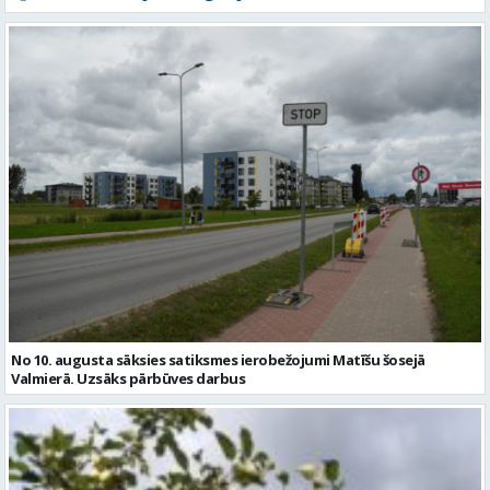
No 10. augusta sāksies satiksmes ierobežojumi Matīšu šosejā
Valmierā. Uzsāks pārbūves darbus