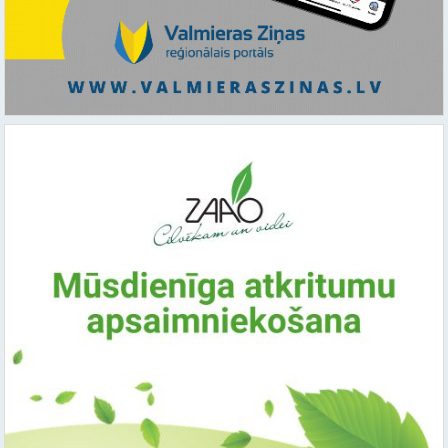
Saistītie raksti: