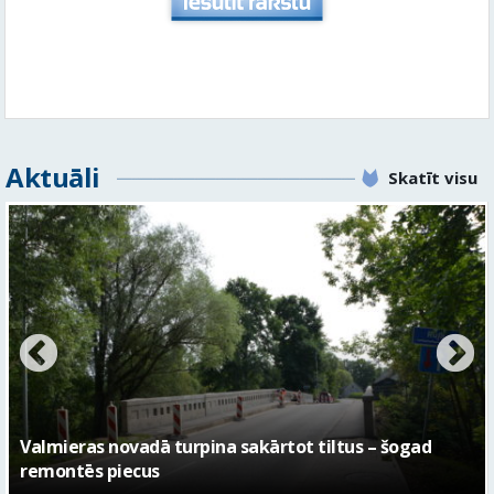
Aktuāli
Skatīt visu
No pagaidu teātra līdz laikmetīgās kultūras centram
– kā attīstīsies “Kurtuve”