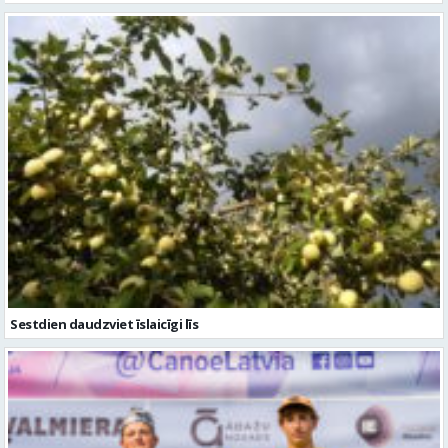
Sestdien daudzviet īslaicīgi līs