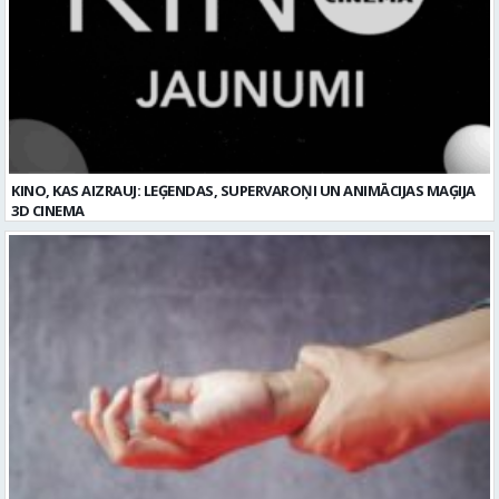
KINO, KAS AIZRAUJ: LEĢENDAS, SUPERVAROŅI UN ANIMĀCIJAS MAĢIJA
3D CINEMA
Plaukstas locītavas sastiepums: kā to novērst, atpazīt un veiksmīgi
ārstēt