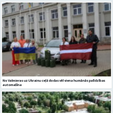
No Valmieras uz Ukrainu ceļā dodas vēl viena humānās palīdzības
automašīna