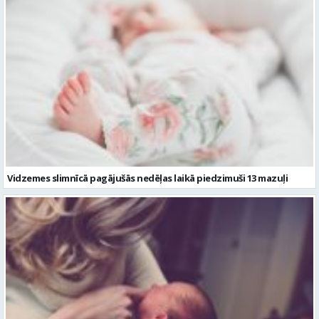
Vidzemes slimnīcā pagājušās nedēļas laikā piedzimuši 13 mazuļi