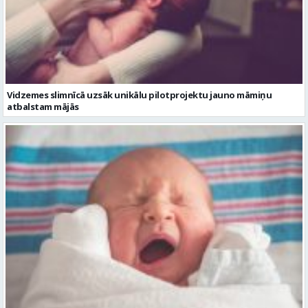
Vidzemes slimnīcā uzsāk unikālu pilotprojektu jauno māmiņu
atbalstam mājās
Vidzemes slimnīcā pagājušās nedēļas laikā piedzimuši 18 mazuļi