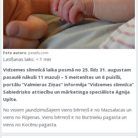
Foto autors:
pexels.com
Lasīšanas laiks:
< 1
min
Vidzemes slimnīcā laika posmā no 25. līdz 31. augustam
pasaulē nākuši 11 mazuļi – 5 meitenītes un 6 puisīši
,
portālu “Valmieras Ziņas” informēja “Vidzemes slimnīca”
Sabiedrisko attiecību un mārketinga speciāliste Agnija
Upīte.
No visiem jaundzimušajiem viens bērniņš ir no Mazsalacas un
viens no Rūjienas. Viens bērniņš ir no Burtnieku pagasta un
viens no Kocēnu pagasta.