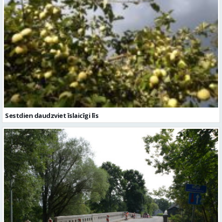
Sestdien daudzviet īslaicīgi līs
Valmieras novadā turpina sakārtot tiltus – šogad remontēs piecus