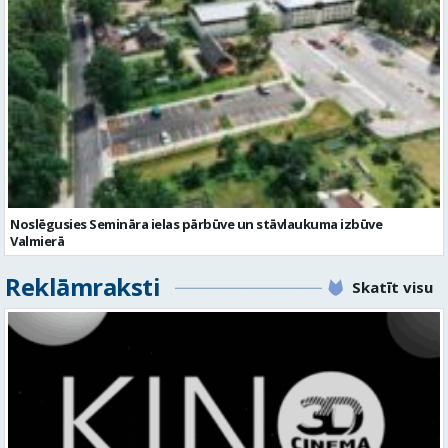
Noslēgusies Semināra ielas pārbūve un stāvlaukuma izbūve
Valmierā
Reklāmraksti
Skatīt visu