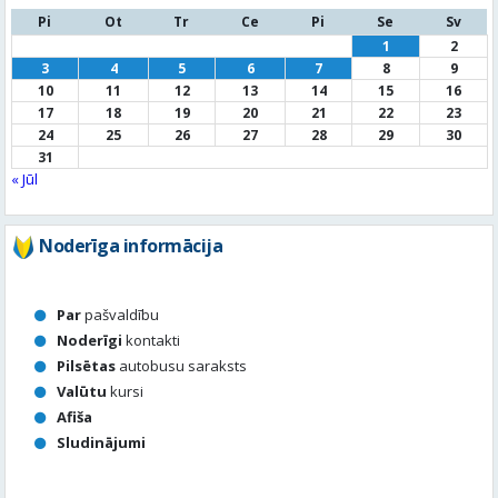
24
25
26
27
28
29
30
31
« Jūl
Noderīga informācija
Par
pašvaldību
Noderīgi
kontakti
Pilsētas
autobusu saraksts
Valūtu
kursi
Afiša
Sludinājumi
Aktuālais jautājums
Kā vērtē Valmieras apzaļumošanu, puķu dobes, rotācijas