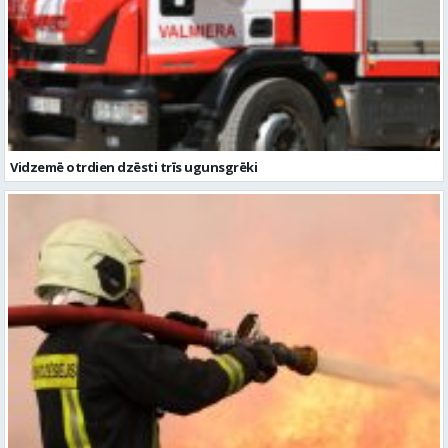
Vidzemē otrdien dzēsti trīs ugunsgrēki