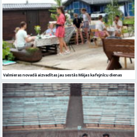
Valmieras novadā aizvadītas jau sestās Mājas kafejnīcu dienas