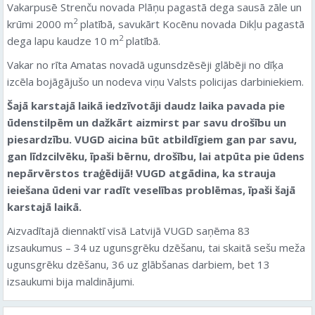
Vakarpusē Strenču novada Plāņu pagastā dega sausā zāle un
2
krūmi 2000 m
platībā, savukārt Kocēnu novada Dikļu pagastā
2
dega lapu kaudze 10 m
platībā.
Vakar no rīta Amatas novadā ugunsdzēsēji glābēji no dīķa
izcēla bojāgājušo un nodeva viņu Valsts policijas darbiniekiem.
Šajā karstajā laikā iedzīvotāji daudz laika pavada pie
ūdenstilpēm un dažkārt aizmirst par savu drošību un
piesardzību. VUGD aicina būt atbildīgiem gan par savu,
gan līdzcilvēku, īpaši bērnu, drošību, lai atpūta pie ūdens
nepārvērstos traģēdijā! VUGD atgādina, ka strauja
ieiešana ūdeni var radīt veselības problēmas, īpaši šajā
karstajā laikā.
Aizvadītajā diennaktī visā Latvijā VUGD saņēma 83
izsaukumus – 34 uz ugunsgrēku dzēšanu, tai skaitā sešu meža
ugunsgrēku dzēšanu, 36 uz glābšanas darbiem, bet 13
izsaukumi bija maldinājumi.