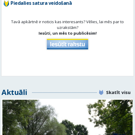
Piedalies satura veidošanā
Tavā apkārtnē ir noticis kas interesants? Vēlies, lai mēs par to
uzrakstām?
Iesūti, un mēs to publicēsim!
Aktuāli
Skatīt visu