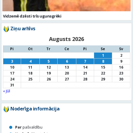
Vidzemē dzēsti trīs ugunsgrēki
Ziņu arhīvs
Augusts 2026
Pi
Ot
Tr
Ce
Pi
Se
Sv
1
2
3
4
5
6
7
8
9
10
11
12
13
14
15
16
17
18
19
20
21
22
23
24
25
26
27
28
29
30
31
« Jūl
Noderīga informācija
Par
pašvaldību