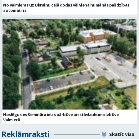
No Valmieras uz Ukrainu ceļā dodas vēl viena humānās palīdzības
automašīna
Noslēgusies Semināra ielas pārbūve un stāvlaukuma izbūve
Valmierā
Reklāmraksti
Skatīt visu