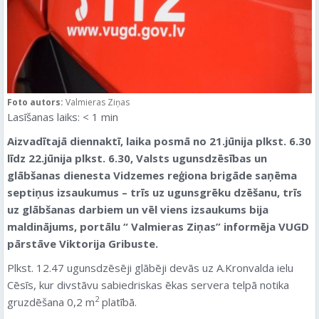
Foto autors:
Valmieras Ziņas
Lasīšanas laiks:
< 1
min
Aizvadītajā diennaktī, laika posmā no 21.jūnija plkst. 6.30
līdz 22.jūnija plkst. 6.30, Valsts ugunsdzēsības un
glābšanas dienesta Vidzemes reģiona brigāde saņēma
septiņus izsaukumus – trīs uz ugunsgrēku dzēšanu, trīs
uz glābšanas darbiem un vēl viens izsaukums bija
maldinājums, portālu “ Valmieras Ziņas” informēja VUGD
pārstāve Viktorija Gribuste.
Plkst. 12.47 ugunsdzēsēji glābēji devās uz A.Kronvalda ielu
Cēsīs, kur divstāvu sabiedriskas ēkas servera telpā notika
2
gruzdēšana 0,2 m
platībā.