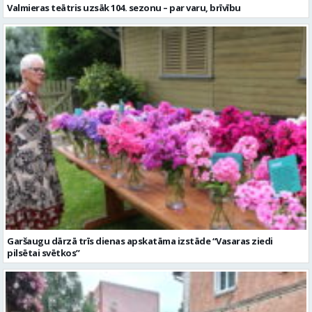
Valmieras teātris uzsāk 104. sezonu – par varu, brīvību
Garšaugu dārzā trīs dienas apskatāma izstāde “Vasaras ziedi
pilsētai svētkos”