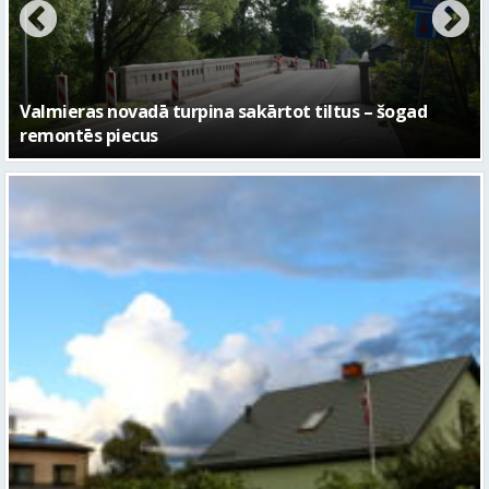
No pagaidu teātra līdz laikmetīgās kultūras centram
– kā attīstīsies “Kurtuve”