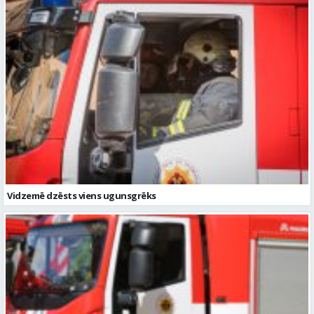
Vidzemē dzēsts viens ugunsgrēks