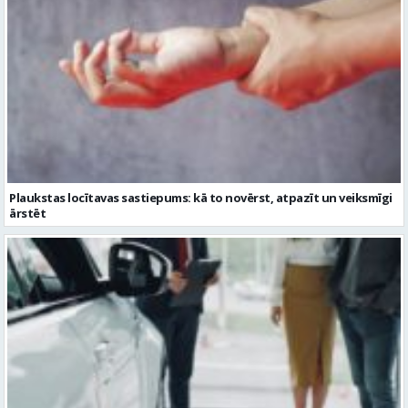
Plaukstas locītavas sastiepums: kā to novērst, atpazīt un veiksmīgi
ārstēt