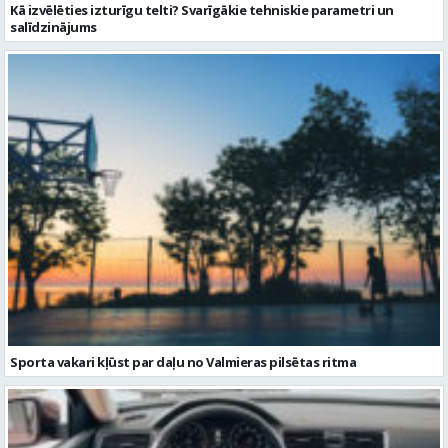
Kā izvēlēties izturīgu telti? Svarīgākie tehniskie parametri un
salīdzinājums
Sporta vakari kļūst par daļu no Valmieras pilsētas ritma