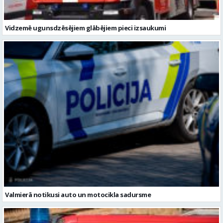
Vidzemē ugunsdzēsējiem glābējiem pieci izsaukumi
Valmierā notikusi auto un motocikla sadursme