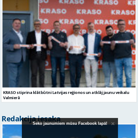
KRASO stiprina klātbūtni Latvijas reģionos un atklāj jaunu veikalu
Valmierā
Redakcija iesaka
Seko jaunumiem mūsu Facebook lapā!