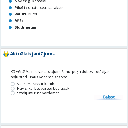
Noderīgi
kontakti
Pilsētas
autobusu saraksts
Valūtu
kursi
Afiša
Sludinājumi
Aktuālais jautājums
Kā vērtē Valmieras apzaļumošanu, puķu dobes, rotācijas
apļu stādījumus vasaras sezonā?
Valmierā viss ir kārtībā
Nav slikti, bet varētu būt labāk
Stādījumi ir nepārdomāti
Balsot