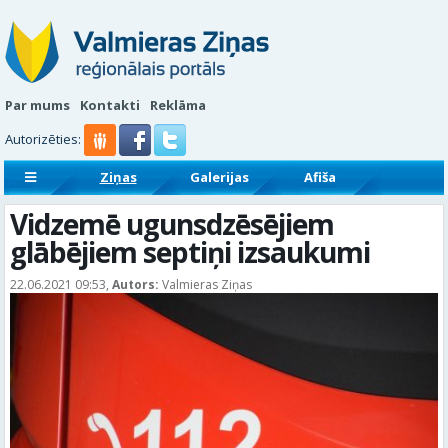
Par mums
Kontakti
Reklāma
Autorizēties:
Ziņas
Galerijas
Afiša
Sludinājumi
Reklāmraksti
Vidzemē ugunsdzēsējiem
glābējiem septiņi izsaukumi
22.06.2021 09:53,
Autors:
Valmieras Ziņas