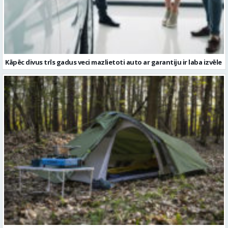
Kāpēc divus trīs gadus veci mazlietoti auto ar garantiju ir laba izvēle