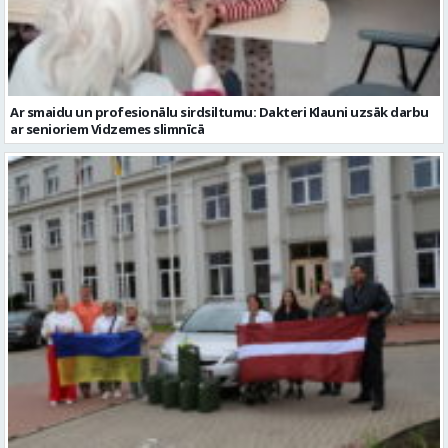
Ar smaidu un profesionālu sirdsiltumu: Dakteri Klauni uzsāk darbu
ar senioriem Vidzemes slimnīcā