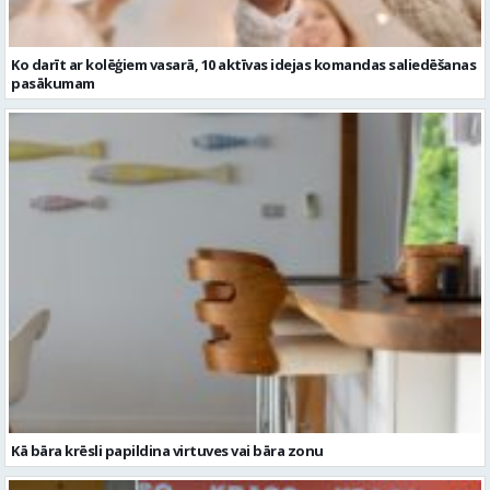
Ko darīt ar kolēģiem vasarā, 10 aktīvas idejas komandas saliedēšanas
pasākumam
Kā bāra krēsli papildina virtuves vai bāra zonu