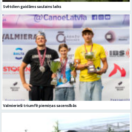
Svētdien gaidāms saulains laiks
Valmierieši triumfē piemiņas sacensībās