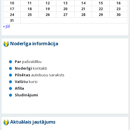
Noderīga informācija
Par
pašvaldību
Noderīgi
kontakti
Pilsētas
autobusu saraksts
Valūtu
kursi
Afiša
Sludinājumi
Aktuālais jautājums
Kā vērtē Valmieras apzaļumošanu, puķu dobes, rotācijas
apļu stādījumus vasaras sezonā?
Valmierā viss ir kārtībā
Nav slikti, bet varētu būt labāk
Stādījumi ir nepārdomāti