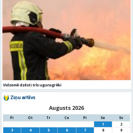
Vidzemē dzēsti trīs ugunsgrēki
Ziņu arhīvs
Augusts 2026
Pi
Ot
Tr
Ce
Pi
Se
Sv
1
2
3
4
5
6
7
8
9
10
11
12
13
14
15
16
17
18
19
20
21
22
23
24
25
26
27
28
29
30
31
« Jūl