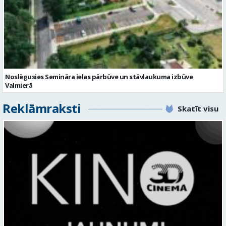
Noslēgusies Semināra ielas pārbūve un stāvlaukuma izbūve
Valmierā
Reklāmraksti
Skatīt visu
KINO, KAS AIZRAUJ: LEĢENDAS, SUPERVAROŅI UN ANIMĀCIJAS MAĢIJA