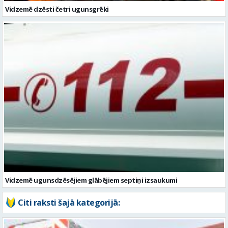
Vidzemē ugunsdzēsējiem glābējiem septiņi izsaukumi
Citi raksti šajā kategorijā: