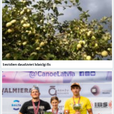
Sestdien daudzviet īslaicīgi līs