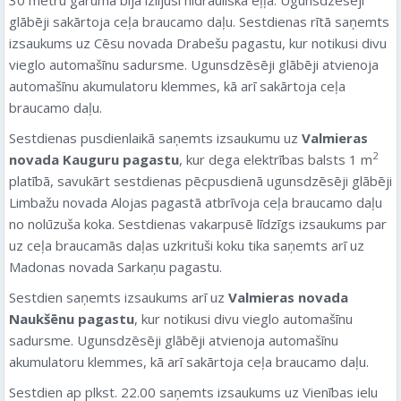
glābēji sakārtoja ceļa braucamo daļu. Sestdienas rītā saņemts
izsaukums uz Cēsu novada Drabešu pagastu, kur notikusi divu
vieglo automašīnu sadursme. Ugunsdzēsēji glābēji atvienoja
automašīnu akumulatoru klemmes, kā arī sakārtoja ceļa
braucamo daļu.
Sestdienas pusdienlaikā saņemts izsaukumu uz
Valmieras
2
novada Kauguru pagastu
, kur dega elektrības balsts 1 m
platībā, savukārt sestdienas pēcpusdienā ugunsdzēsēji glābēji
Limbažu novada Alojas pagastā atbrīvoja ceļa braucamo daļu
no nolūzuša koka. Sestdienas vakarpusē līdzīgs izsaukums par
uz ceļa braucamās daļas uzkrituši koku tika saņemts arī uz
Madonas novada Sarkaņu pagastu.
Sestdien saņemts izsaukums arī uz
Valmieras novada
Naukšēnu pagastu
, kur notikusi divu vieglo automašīnu
sadursme. Ugunsdzēsēji glābēji atvienoja automašīnu
akumulatoru klemmes, kā arī sakārtoja ceļa braucamo daļu.
Sestdien ap plkst. 22.00 saņemts izsaukums uz Vienības ielu