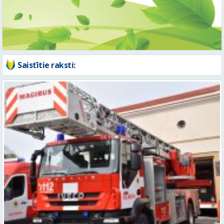
Saistītie raksti:
Vidzemē ugunsdzēsējiem glābējiem pieci izsaukumi