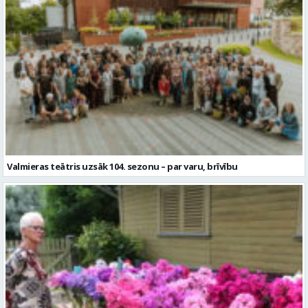
Valmieras teātris uzsāk 104. sezonu – par varu, brīvību