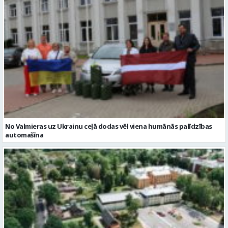
No Valmieras uz Ukrainu ceļā dodas vēl viena humānās palīdzības
automašīna