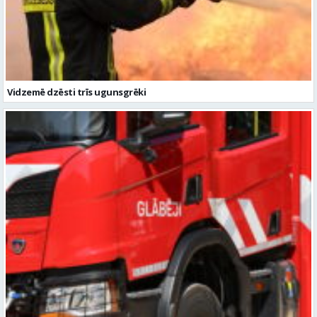
Vidzemē dzēsti trīs ugunsgrēki
Vidzemē dzēsti četri ugunsgrēki