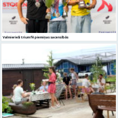
Valmierieši triumfē piemiņas sacensībās
Valmieras novadā aizvadītas jau sestās Mājas kafejnīcu dienas