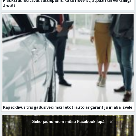
Kāpēc divus trīs gadus veci mazlietoti auto ar garantiju ir laba izvēle
Seko jaunumiem mūsu Facebook lapā!