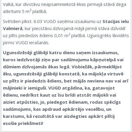
Valkā, kur divstāvu neapsaimniekotā ēkas pirmajā stāvā dega
2
atkritumi 5 m
platībā.
Svētdien plkst. 6.03 VUGD saņēma izsaukumu uz
Stacijas ielu
Valmierā
, kur piecstāvu dzīvojamā mājā pirmā stāva dzīvoklī
2
uz plīts piededzis ēdiens 0,01 m
platībā. Ugunsgrēks likvidēts
pirms VUGD ierašanās.
Ugunsdzēsēji glābēji katru dienu saņem izsaukumus,
kuros iedzīvotāji ziņo par sadūmojumu kāpņutelpā vai
dūmiem dzīvojamās ēkas logā. Visbiežāk, pārmeklējot
ēku, ugunsdzēsēji glābēji konstatē, ka mājokļa virtuvē
uz plīts ir piededzis ēdiens, bet mājās neviena nav vai arī
mājinieki ir iemiguši. VUGD atgādina, ka, gatavojot
ēdienu, nedrīkst kaut uz īsu brīdi atstāt mājokli vai
aiziet atpūsties, jo, piedegot ēdienam, rodas spēcīgs
sadūmojums, kas apdraud apkārtējo veselību, un
karstums, kā rezultātā var aizdegties apkārt plītij
esošie priekšmeti!