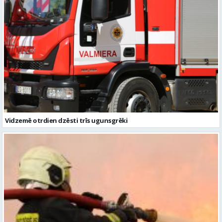
Vidzemē otrdien dzēsti trīs ugunsgrēki