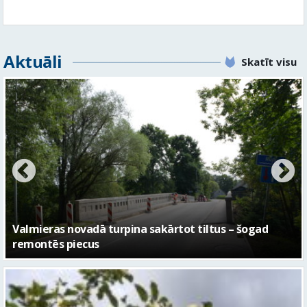
No pagaidu teātra līdz laikmetīgās kultūras centram
– kā attīstīsies “Kurtuve”