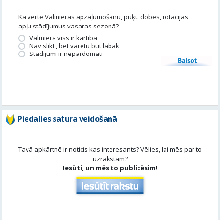
Balsot
Piedalies satura veidošanā
Tavā apkārtnē ir noticis kas interesants? Vēlies, lai mēs par to
uzrakstām?
Iesūti, un mēs to publicēsim!
Aktuāli
Skatīt visu