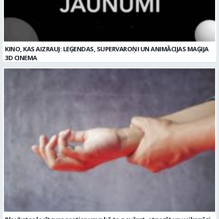
3D CINEMA
Plaukstas locītavas sastiepums: kā to novērst, atpazīt un veiksmīgi
ārstēt