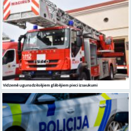
Vidzemē ugunsdzēsējiem glābējiem pieci izsaukumi