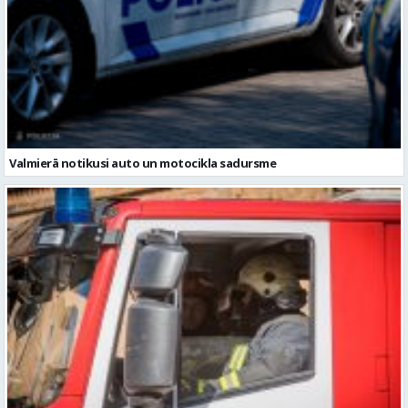
Valmierā notikusi auto un motocikla sadursme
Vidzemē dzēsts viens ugunsgrēks