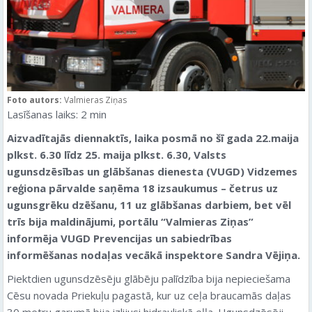
Foto autors:
Valmieras Ziņas
Lasīšanas laiks:
2
min
Aizvadītajās diennaktīs, laika posmā no šī gada 22.maija
plkst. 6.30 līdz 25. maija plkst. 6.30, Valsts
ugunsdzēsības un glābšanas dienesta (VUGD) Vidzemes
reģiona pārvalde saņēma 18 izsaukumus – četrus uz
ugunsgrēku dzēšanu, 11 uz glābšanas darbiem, bet vēl
trīs bija maldinājumi
, portālu “Valmieras Ziņas”
informēja VUGD Prevencijas un sabiedrības
informēšanas nodaļas vecākā inspektore Sandra Vējiņa.
Piektdien ugunsdzēsēju glābēju palīdzība bija nepieciešama
Cēsu novada Priekuļu pagastā, kur uz ceļa braucamās daļas
30 metru garumā bija izlijusi hidrauliskā eļļa. Ugunsdzēsēji