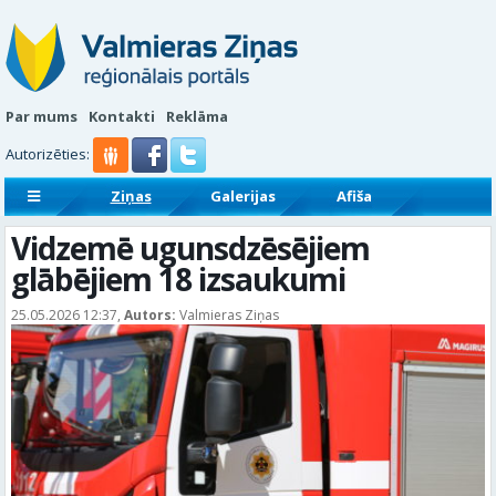
Par mums
Kontakti
Reklāma
Autorizēties:
Ziņas
Galerijas
Afiša
Sludinājumi
Reklāmraksti
Vidzemē ugunsdzēsējiem
glābējiem 18 izsaukumi
25.05.2026 12:37,
Autors:
Valmieras Ziņas