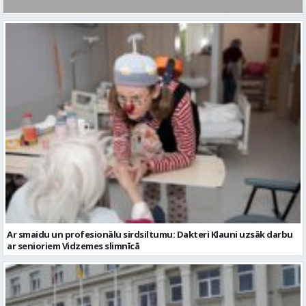
Ar smaidu un profesionālu sirdsiltumu: Dakteri Klauni uzsāk darbu
ar senioriem Vidzemes slimnīcā