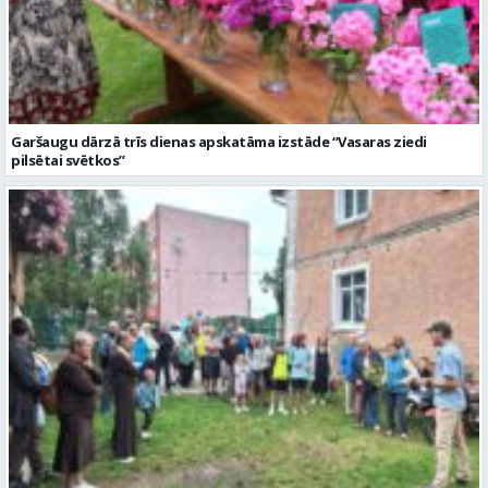
Garšaugu dārzā trīs dienas apskatāma izstāde “Vasaras ziedi
pilsētai svētkos”
Valmieras dzimšanas diena sākas ar Krāču kakta svētkiem