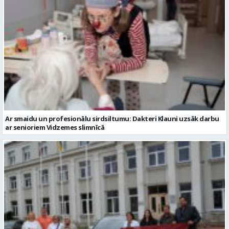
Ar smaidu un profesionālu sirdsiltumu: Dakteri Klauni uzsāk darbu
ar senioriem Vidzemes slimnīcā