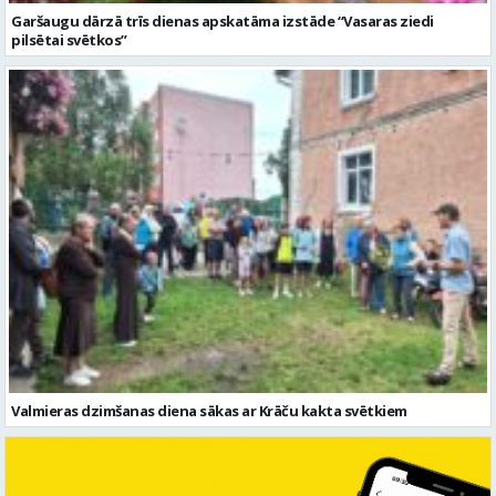
Garšaugu dārzā trīs dienas apskatāma izstāde “Vasaras ziedi
pilsētai svētkos”
Valmieras dzimšanas diena sākas ar Krāču kakta svētkiem