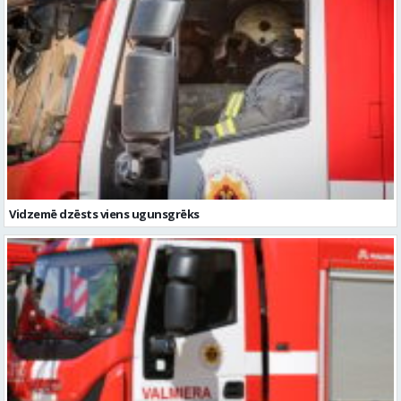
Vidzemē dzēsts viens ugunsgrēks