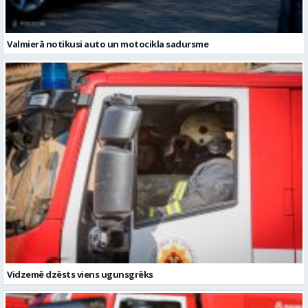
Valmierā notikusi auto un motocikla sadursme
Vidzemē dzēsts viens ugunsgrēks