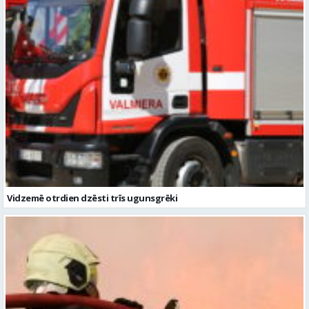
Vidzemē otrdien dzēsti trīs ugunsgrēki