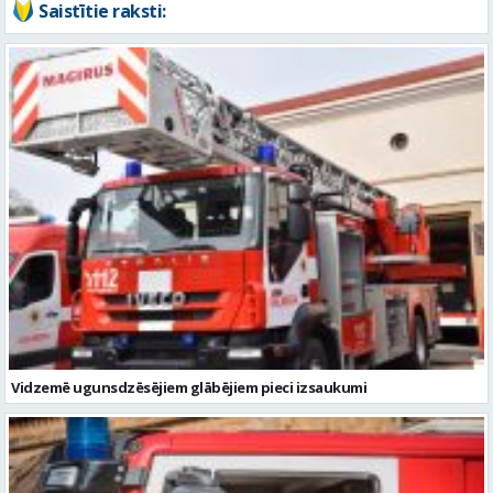
Saistītie raksti:
Vidzemē ugunsdzēsējiem glābējiem pieci izsaukumi