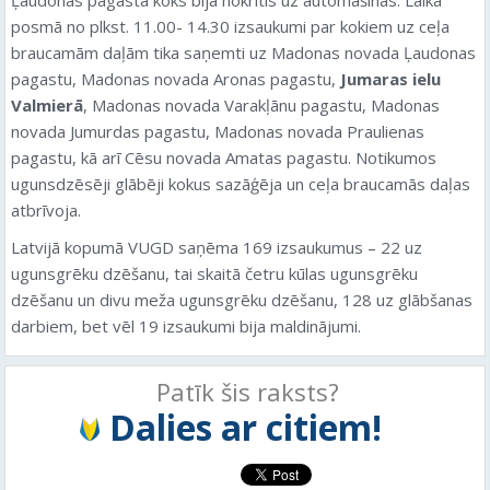
posmā no plkst. 11.00- 14.30 izsaukumi par kokiem uz ceļa
braucamām daļām tika saņemti uz Madonas novada Ļaudonas
pagastu, Madonas novada Aronas pagastu,
Jumaras ielu
Valmierā
, Madonas novada Varakļānu pagastu, Madonas
novada Jumurdas pagastu, Madonas novada Praulienas
pagastu, kā arī Cēsu novada Amatas pagastu. Notikumos
ugunsdzēsēji glābēji kokus sazāģēja un ceļa braucamās daļas
atbrīvoja.
Latvijā kopumā VUGD saņēma 169 izsaukumus – 22 uz
ugunsgrēku dzēšanu, tai skaitā četru kūlas ugunsgrēku
dzēšanu un divu meža ugunsgrēku dzēšanu, 128 uz glābšanas
darbiem, bet vēl 19 izsaukumi bija maldinājumi.
Patīk šis raksts?
Dalies ar citiem!