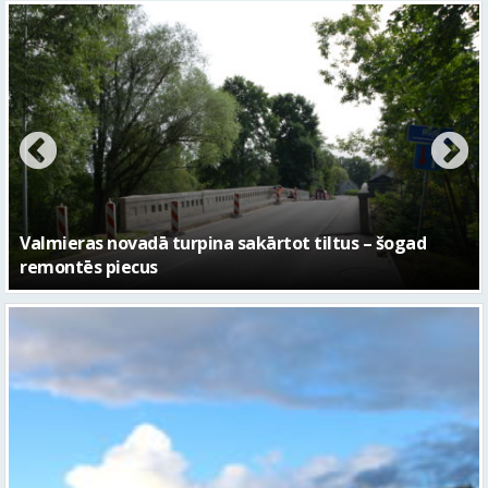
No pagaidu teātra līdz laikmetīgās kultūras centram
– kā attīstīsies “Kurtuve”