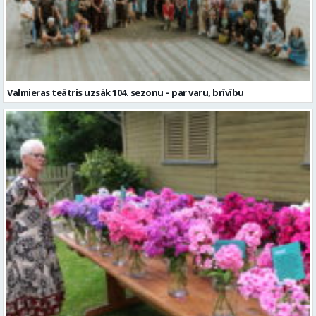
Valmieras teātris uzsāk 104. sezonu – par varu, brīvību