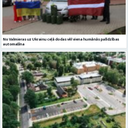
No Valmieras uz Ukrainu ceļā dodas vēl viena humānās palīdzības
automašīna