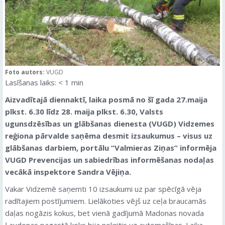
Foto autors:
VUGD
Lasīšanas laiks:
< 1
min
Aizvadītajā diennaktī, laika posmā no šī gada 27.maija
plkst. 6.30 līdz 28. maija plkst. 6.30, Valsts
ugunsdzēsības un glābšanas dienesta (VUGD) Vidzemes
reģiona pārvalde saņēma desmit izsaukumus – visus uz
glābšanas darbiem
, portālu “Valmieras Ziņas” informēja
VUGD Prevencijas un sabiedrības informēšanas nodaļas
vecākā inspektore Sandra Vējiņa.
Vakar Vidzemē saņemti 10 izsaukumi uz par spēcīgā vēja
radītajiem postījumiem. Lielākoties vējš uz ceļa braucamās
daļas nogāzis kokus, bet vienā gadījumā Madonas novada
Ļaudonas pagastā koks bija nokritis uz automašīnas. Laika