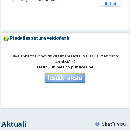
Balsot
Piedalies satura veidošanā
Tavā apkārtnē ir noticis kas interesants? Vēlies, lai mēs par to
uzrakstām?
Iesūti, un mēs to publicēsim!
Aktuāli
Skatīt visu