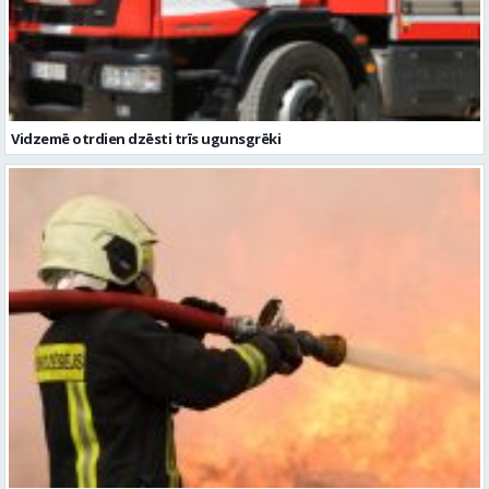
Vidzemē otrdien dzēsti trīs ugunsgrēki