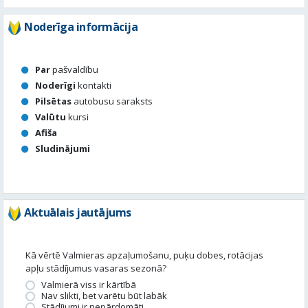
Noderīga informācija
Par
pašvaldību
Noderīgi
kontakti
Pilsētas
autobusu saraksts
Valūtu
kursi
Afiša
Sludinājumi
Aktuālais jautājums
Kā vērtē Valmieras apzaļumošanu, puķu dobes, rotācijas
apļu stādījumus vasaras sezonā?
Valmierā viss ir kārtībā
Nav slikti, bet varētu būt labāk
Stādījumi ir nepārdomāti