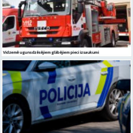
Vidzemē ugunsdzēsējiem glābējiem pieci izsaukumi