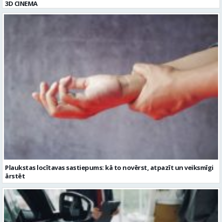
3D CINEMA
Plaukstas locītavas sastiepums: kā to novērst, atpazīt un veiksmīgi
ārstēt