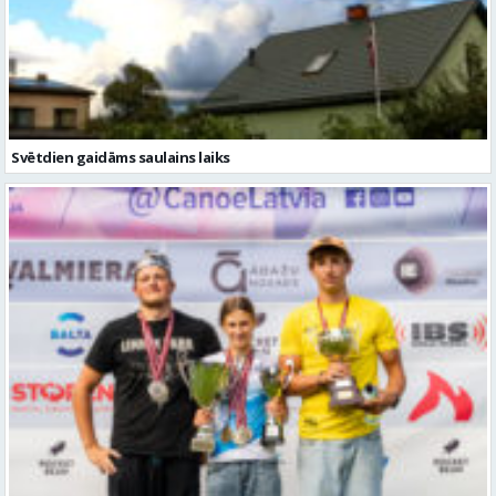
Svētdien gaidāms saulains laiks