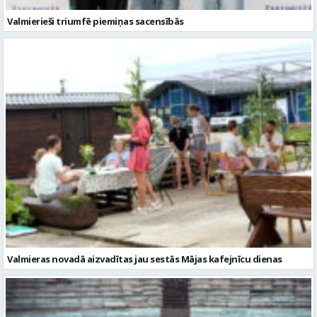
Valmierieši triumfē piemiņas sacensībās
Valmieras novadā aizvadītas jau sestās Mājas kafejnīcu dienas