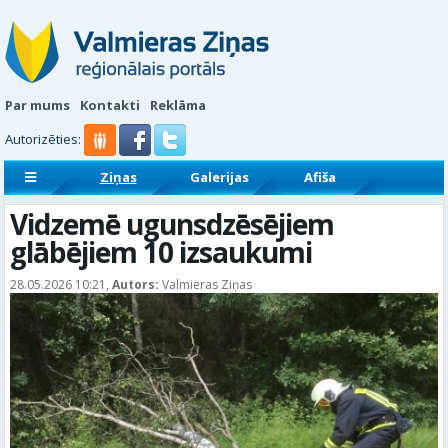
Par mums
Kontakti
Reklāma
Autorizēties:
Ziņas
Galerijas
Afiša
Sludinājumi
Reklāmraksti
Vidzemē ugunsdzēsējiem
glābējiem 10 izsaukumi
28.05.2026 10:21,
Autors:
Valmieras Ziņas