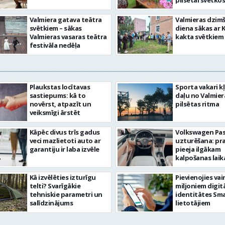
pilsētai svētkos
Valmiera gatava teātra
Valmieras dzim
svētkiem – sākas
diena sākas ar 
Valmieras vasaras teātra
kakta svētkiem
festivāla nedēļa
Plaukstas locītavas
Sporta vakari k
sastiepums: kā to
daļu no Valmier
novērst, atpazīt un
pilsētas ritma
veiksmīgi ārstēt
Kāpēc divus trīs gadus
Volkswagen Pa
veci mazlietoti auto ar
uzturēšana: pr
garantiju ir laba izvēle
pieeja ilgākam
kalpošanas lai
Kā izvēlēties izturīgu
Pievienojies vai
telti? Svarīgākie
miljoniem digit
tehniskie parametri un
identitātes Sma
salīdzinājums
lietotājiem