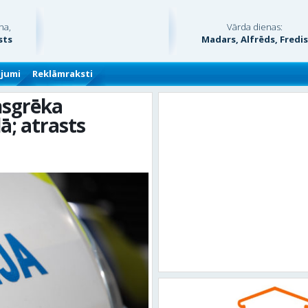
na,
Vārda dienas:
sts
Madars, Alfrēds, Fredi
ājumi
Reklāmraksti
unsgrēka
ā; atrasts