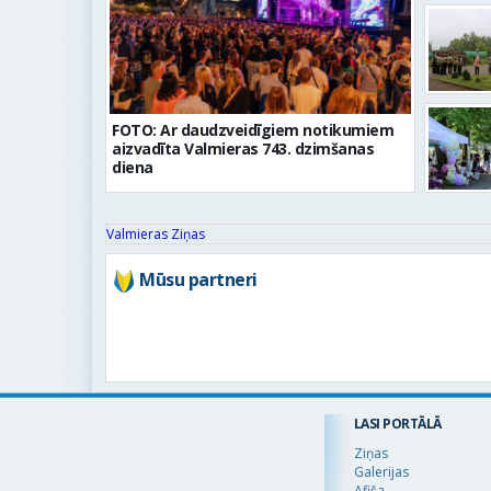
FOTO: Ar daudzveidīgiem notikumiem
aizvadīta Valmieras 743. dzimšanas
diena
Valmieras Ziņas
Mūsu partneri
LASI PORTĀLĀ
Ziņas
Galerijas
© 2016 Valmieraszinas.lv
Afiša