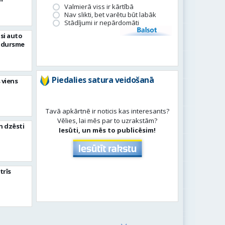
Valmierā viss ir kārtībā
Nav slikti, bet varētu būt labāk
Stādījumi ir nepārdomāti
Balsot
si auto
adursme
Piedalies satura veidošanā
 viens
Tavā apkārtnē ir noticis kas interesants?
Vēlies, lai mēs par to uzrakstām?
n dzēsti
Iesūti, un mēs to publicēsim!
trīs