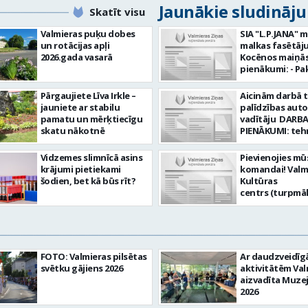
Jaunākie sludināj
Skatīt visu
Valmieras puķu dobes
SIA "L.P.JANA" 
un rotācijas apļi
malkas fasētāju
2026.gada vasarā
Kocēnos maiņās. Dar
pienākumi: - Pa
kamīnmalku, atb
darba uzdevum
Pārgaujiete Līva Irkle –
Aicinām darbā 
Marķēt un pārb
jauniete ar stabilu
palīdzības aut
gatavo produkci
pamatu un mērķtiecīgu
vadītāju DARBA
Rūpēties par d
skatu nākotnē
PIENĀKUMI: teh
kvalitāti un kār
palīdzības snie
darba vietā Prasības
transportlīdze
Vidzemes slimnīcā asins
Pievienojies mū
kandidātiem: - 
evakuācija
krājumi pietiekami
komandai! Valm
fiziskā izturība 
transportlīdze
šodien, bet kā būs rīt?
Kultūras
Precizitāte un 
remonts
centrs (turpmā
Prasme un vēlm
transportlīdze
Iestāde) aicina
komandā Uzņēmums
sagatavošana t
skaņu un gaism
piedāvā: - Atal
apskatei PRASĪ
operatoru uz
EUR 1200 bruto 
PRETENDENTIEM
nenoteiktu laik
no padarītā) - 
profesionālā va
vietas adrese: R
laikā izmaksātu
FOTO: Valmieras pilsētas
Ar daudzveidī
vispārējā vidējā
10, Valmiera Ja Tev ir
Profesionālus 
svētku gājiens 2026
aktivitātēm Val
DE, CE kategori
vēlme: nodroši
atbalstošus ko
aizvadīta Muze
transportlīdze
skaņas un gais
Lūgums CV sūtīt
2026
vadītāja apliec
iekārtu un to v
pastu:
D, CE kategorija