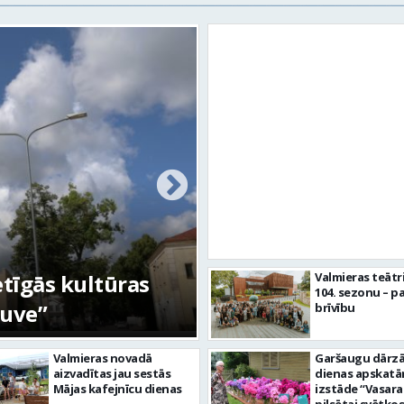
etīgās kultūras
FOTO: Ar daudzve
Valmieras teātr
104. sezonu – pa
tuve”
aizvadīta Valmiera
brīvību
Valmieras novadā
Garšaugu dārzā 
aizvadītas jau sestās
dienas apskat
Mājas kafejnīcu dienas
izstāde “Vasara