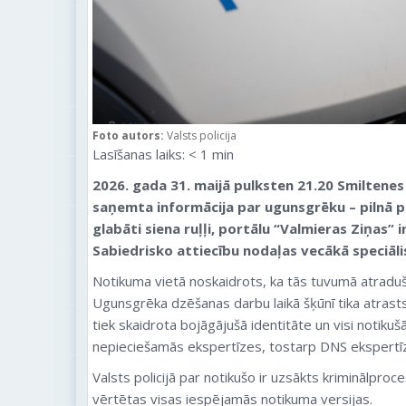
Foto autors:
Valsts policija
Lasīšanas laiks:
< 1
min
2026. gada 31. maijā pulksten 21.20 Smiltene
saņemta informācija par ugunsgrēku – pilnā pl
glabāti siena ruļļi,
portālu “Valmieras Ziņas” i
Sabiedrisko attiecību nodaļas vecākā speciāl
Notikuma vietā noskaidrots, ka tās tuvumā atradušie
Ugunsgrēka dzēšanas darbu laikā šķūnī tika atrasts
tiek skaidrota bojāgājušā identitāte un visi notikuš
nepieciešamās ekspertīzes, tostarp DNS ekspertī
Valsts policijā par notikušo ir uzsākts kriminālproc
vērtētas visas iespējamās notikuma versijas.