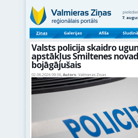
piektdie
7. augu
Ziņas
Galerijas
Afiša
Sludin
Valsts policija skaidro ug
apstākļus Smiltenes novad
bojāgājušais
02.06.2026 09:36,
Autors:
Valmieras Ziņas