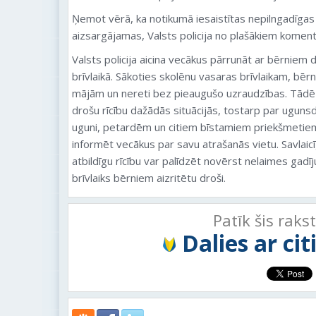
Ņemot vērā, ka notikumā iesaistītas nepilngadīgas 
aizsargājamas, Valsts policija no plašākiem koment
Valsts policija aicina vecākus pārrunāt ar bērniem
brīvlaikā. Sākoties skolēnu vasaras brīvlaikam, bērn
mājām un nereti bez pieaugušo uzraudzības. Tādēļ i
drošu rīcību dažādās situācijās, tostarp par ugunsd
uguni, petardēm un citiem bīstamiem priekšmetiem
informēt vecākus par savu atrašanās vietu. Savlaic
atbildīgu rīcību var palīdzēt novērst nelaimes gadīj
brīvlaiks bērniem aizritētu droši.
Patīk šis raks
Dalies ar ci