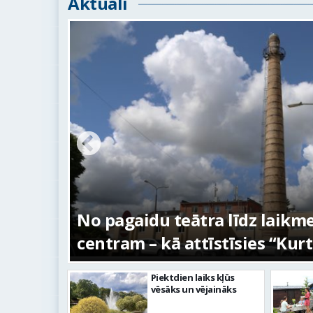
Aktuāli
s –
No pagaidu teātra līdz laikm
centram – kā attīstīsies “Kur
Piektdien laiks kļūs
vēsāks un vējaināks