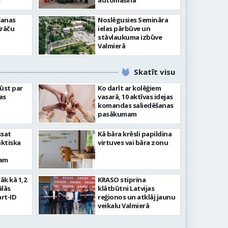
”
automašīna
šanas
Noslēgusies Semināra
Krāču
ielas pārbūve un
stāvlaukuma izbūve
Valmierā
Skatīt visu
ļūst par
Ko darīt ar kolēģiem
as
vasarā, 10 aktīvas idejas
komandas saliedēšanas
pasākumam
ssat
Kā bāra krēsli papildina
aktiska
virtuves vai bāra zonu
kam
rāk kā 1,2
KRASO stiprina
ālās
klātbūtni Latvijas
rt-ID
reģionos un atklāj jaunu
veikalu Valmierā