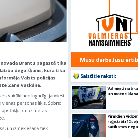
s novada Brantu pagastā tika
atībā dega šķūnis, kurā tika
Saistītie raksti:
nformēja Valsts policijas
iste Zane Vaskāne.
Valmierā notiku
un motocikla s
s vairāki nepilngadīgi jaunieši.
 vienas personas līķis. Šobrīd
ā apstākļi. Ir nozīmētas
Pirmdien Vidze
ze.
reģistrēti 12 ceļ
satiksmes nega
ess, un izmeklēšanā tiek