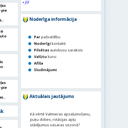
« Jūl
ļas
 pie
Noderīga informācija
s
si
auto
Par
pašvaldību
Noderīgi
kontakti
Pilsētas
autobusu saraksts
Valūtu
kursi
ās
Afiša
as
Sludinājumi
ļas
 pie
Aktuālais jautājums
as
ā:
Kā vērtē Valmieras apzaļumošanu,
puķu dobes, rotācijas apļu
stādījumus vasaras sezonā?
m