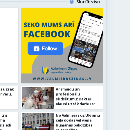
Skatīt visu
idīgiem notikumiem
is uzsāk
Ar smaidu un
r varu,
profesionālu
s 743. dzimšanas diena
FOTO: V
sirdsiltumu: Dakteri
Klauni uzsāk darbu ar
senioriem Vidzemes
slimnīcā
trīs
No Valmieras uz Ukrainu
āma
ceļā dodas vēl viena
s ziedi
humānās palīdzības