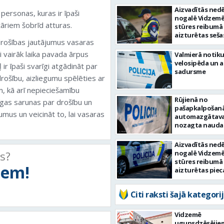
Aizvadītās nedē
personas, kuras ir īpaši
nogalē Vidzemē
āriem šobrīd atturas.
stūres reibumā
aizturētas seša
 drošības jautājumus vasaras
personas
i vairāk laika pavada ārpus
Valmierā notiku
velosipēda un 
r īpaši svarīgi atgādināt par
sadursme
rošību, aizliegumu spēlēties ar
, kā arī nepieciešamību
Rūjienā no
īgas sarunas par drošību un
pašapkalpošan
umus un veicināt to, lai vasaras
automazgātav
nozagta nauda
Aizvadītās nedē
ts?
nogalē Vidzemē
stūres reibumā
tiem!
aizturētas piec
personas
Citi raksti šajā kategorij
Vidzemē
ugunsdzēsējie