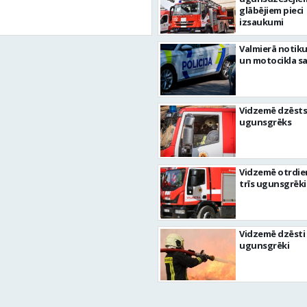
glābējiem pieci
izsaukumi
Valmierā notiku
un motocikla s
Vidzemē dzēsts
ugunsgrēks
Vidzemē otrdie
trīs ugunsgrēki
Vidzemē dzēsti 
ugunsgrēki