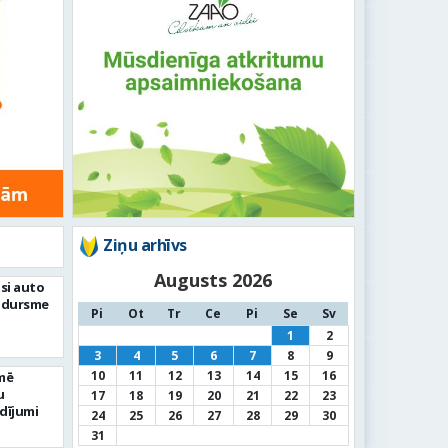
Ziņu arhīvs
Augusts 2026
si auto
adursme
Pi
Ot
Tr
Ce
Pi
Se
Sv
1
2
3
4
5
6
7
8
9
10
11
12
13
14
15
16
mē
u
17
18
19
20
21
22
23
dījumi
24
25
26
27
28
29
30
31