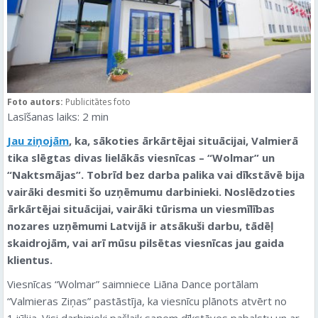
Foto autors:
Publicitātes foto
Lasīšanas laiks:
2
min
Jau ziņojām
, ka, sākoties ārkārtējai situācijai, Valmierā
tika slēgtas divas lielākās viesnīcas – “Wolmar” un
“Naktsmājas”. Tobrīd bez darba palika vai dīkstāvē bija
vairāki desmiti šo uzņēmumu darbinieki. Noslēdzoties
ārkārtējai situācijai, vairāki tūrisma un viesmīlības
nozares uzņēmumi Latvijā ir atsākuši darbu, tādēļ
skaidrojām, vai arī mūsu pilsētas viesnīcas jau gaida
klientus.
Viesnīcas “Wolmar” saimniece Liāna Dance portālam
“Valmieras Ziņas” pastāstīja, ka viesnīcu plānots atvērt no
1.jūlija. Visi darbinieki pašlaik saņem dīkstāves pabalstu un ar