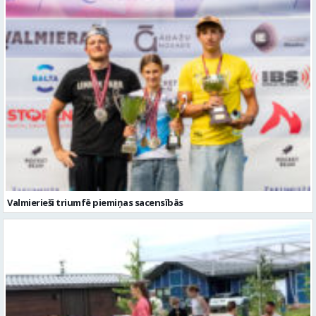
Valmierieši triumfē piemiņas sacensībās