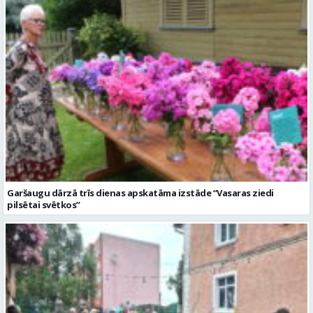
Garšaugu dārzā trīs dienas apskatāma izstāde “Vasaras ziedi
pilsētai svētkos”