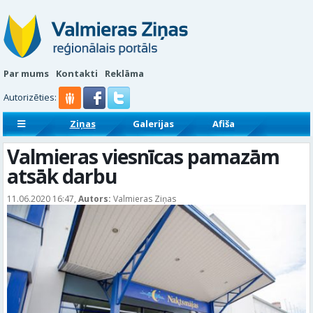
Par mums
Kontakti
Reklāma
Autorizēties:
Ziņas
Galerijas
Afiša
Sludinājumi
Reklāmraksti
Valmieras viesnīcas pamazām
atsāk darbu
11.06.2020 16:47,
Autors:
Valmieras Ziņas