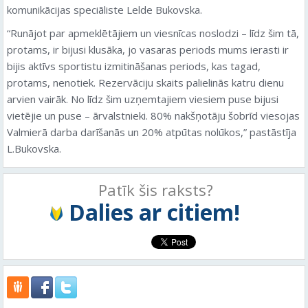
komunikācijas speciāliste Lelde Bukovska.
“Runājot par apmeklētājiem un viesnīcas noslodzi – līdz šim tā,
protams, ir bijusi klusāka, jo vasaras periods mums ierasti ir
bijis aktīvs sportistu izmitināšanas periods, kas tagad,
protams, nenotiek. Rezervāciju skaits palielinās katru dienu
arvien vairāk. No līdz šim uzņemtajiem viesiem puse bijusi
vietējie un puse – ārvalstnieki. 80% nakšņotāju šobrīd viesojas
Valmierā darba darīšanās un 20% atpūtas nolūkos,” pastāstīja
L.Bukovska.
Patīk šis raksts?
Dalies ar citiem!