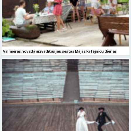
Valmieras novadā aizvadītas jau sestās Mājas kafejnīcu dienas
Valmiera gatava teātra svētkiem – sākas Valmieras vasaras teātra
festivāla nedēļa