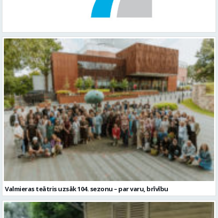
Valmieras teātris uzsāk 104. sezonu – par varu, brīvību