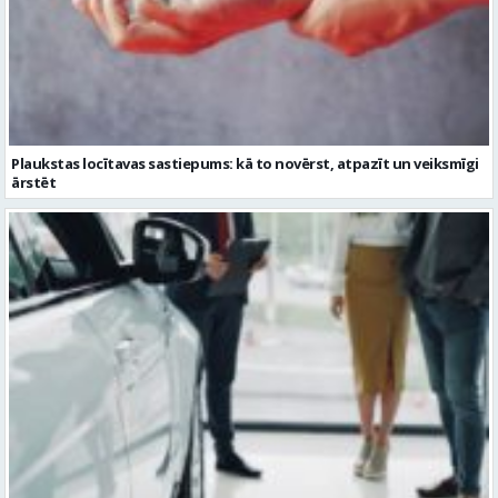
Plaukstas locītavas sastiepums: kā to novērst, atpazīt un veiksmīgi
ārstēt
Kāpēc divus trīs gadus veci mazlietoti auto ar garantiju ir laba izvēle