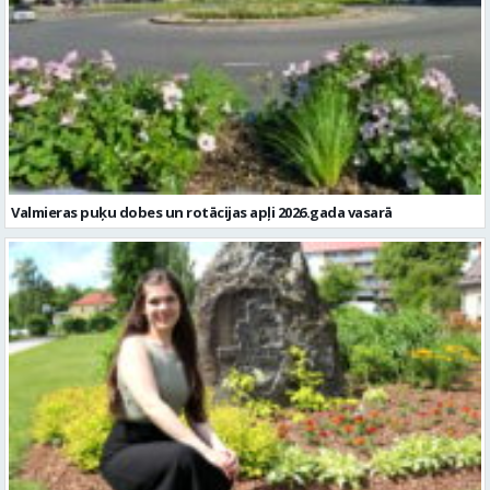
Valmieras puķu dobes un rotācijas apļi 2026.gada vasarā
Pārgaujiete Līva Irkle – jauniete ar stabilu pamatu un mērķtiecīgu
skatu nākotnē