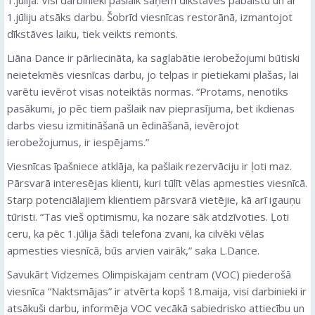
1.jūliju atsāks darbu. Šobrīd viesnīcas restorānā, izmantojot
dīkstāves laiku, tiek veikts remonts.
Liāna Dance ir pārliecināta, ka saglabātie ierobežojumi būtiski
neietekmēs viesnīcas darbu, jo telpas ir pietiekami plašas, lai
varētu ievērot visas noteiktās normas. “Protams, nenotiks
pasākumi, jo pēc tiem pašlaik nav pieprasījuma, bet ikdienas
darbs viesu izmitināšanā un ēdināšanā, ievērojot
ierobežojumus, ir iespējams.”
Viesnīcas īpašniece atklāja, ka pašlaik rezervāciju ir ļoti maz.
Pārsvarā interesējas klienti, kuri tūlīt vēlas apmesties viesnīcā.
Starp potenciālajiem klientiem pārsvarā vietējie, kā arī igauņu
tūristi. “Tas vieš optimismu, ka nozare sāk atdzīvoties. Ļoti
ceru, ka pēc 1.jūlija šādi telefona zvani, ka cilvēki vēlas
apmesties viesnīcā, būs arvien vairāk,” saka L.Dance.
Savukārt Vidzemes Olimpiskajam centram (VOC) piederošā
viesnīca “Naktsmājas” ir atvērta kopš 18.maija, visi darbinieki ir
atsākuši darbu, informēja VOC vecākā sabiedrisko attiecību un