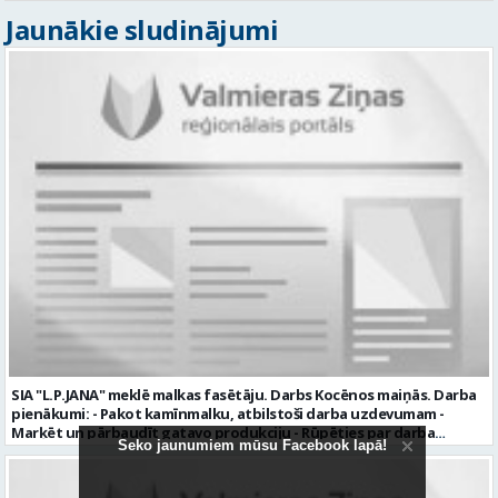
SIA "L.P.JANA" meklē malkas fasētāju. Darbs Kocēnos maiņās. Darba
pienākumi: - Pakot kamīnmalku, atbilstoši darba uzdevumam -
Marķēt un pārbaudīt gatavo produkciju - Rūpēties par darba
kvalitāti un kārtību darba vietā Prasības kandidātiem: - Laba fiziskā
izturība - Precizitāte un ātrums - Prasme un vēlme strādāt komandā
Uzņēmums piedāvā: - Atalgojumu EUR 1200 bruto (atkarīgs no
padarītā) - Vienmēr laikā izmaksātu algu - Profesionālus un
atbalstošus kolēģus Lūgums CV sūtīt uz e- pastu:
pasutijumi@lpjana.lv vai zvanīt pa tālruni: 28319289 Profesija:
SAIŅOŠANAS OPERATORS Algas izmaksas veids: Laika darba alga
Seko jaunumiem mūsu Facebook lapā!
Darba vietas adrese: LATVIJA, Gravas iela 2, Kocēni, Kocēnu pag.,
Valmieras nov. Slodze: Viena vesela slodze Darbības joma: Ražošana
Pieteikto vietu skaits: 2 Aktuāla līdz: 2027-09-07 Darba sākšanas