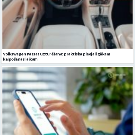
Volkswagen Passat uzturēšana: praktiska pieeja ilgākam
kalpošanas laikam
Pievienojies vairāk kā 1,2 miljoniem digitālās identitātes Smart-ID
lietotājiem