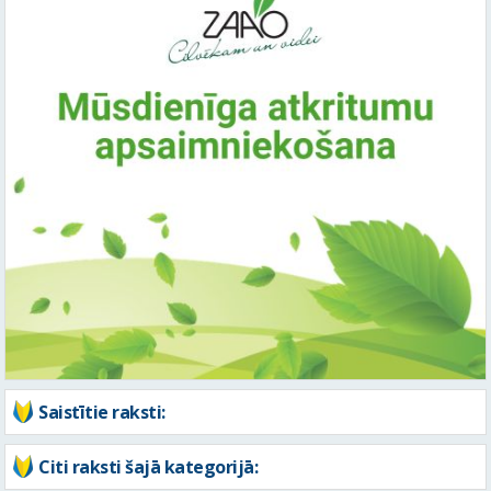
Saistītie raksti:
Citi raksti šajā kategorijā:
Ziņu arhīvs
Augusts 2026
Pi
Ot
Tr
Ce
Pi
Se
Sv
1
2