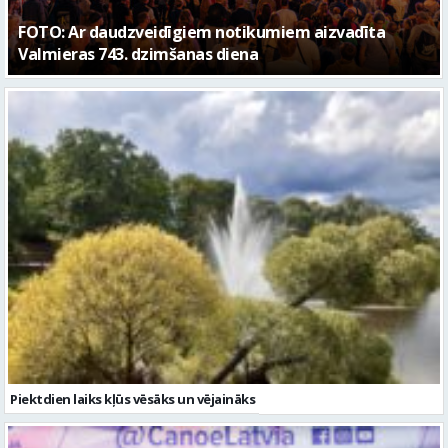
Piektdien laiks kļūs vēsāks un vējaināks