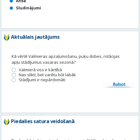
Aktuālais jautājums
Kā vērtē Valmieras apzaļumošanu, puķu dobes, rotācijas
apļu stādījumus vasaras sezonā?
Valmierā viss ir kārtībā
Nav slikti, bet varētu būt labāk
Stādījumi ir nepārdomāti
Balsot
Piedalies satura veidošanā
Tavā apkārtnē ir noticis kas interesants? Vēlies, lai mēs par to
uzrakstām?
Iesūti, un mēs to publicēsim!