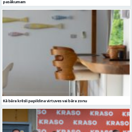
Kā bāra krēsli papildina virtuves vai bāra zonu