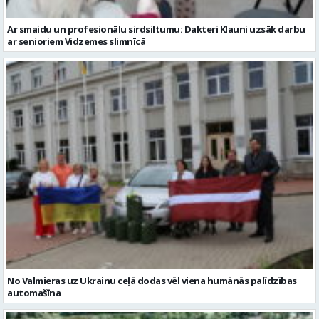
No Valmieras uz Ukrainu ceļā dodas vēl viena humānās palīdzības
automašīna