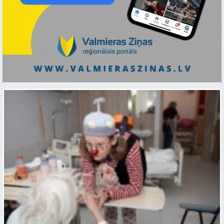
Ar smaidu un profesionālu sirdsiltumu: Dakteri Klauni uzsāk darbu
ar senioriem Vidzemes slimnīcā