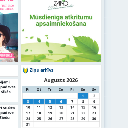
Ziņu arhīvs
Augusts 2026
pējami
 padeves
Pi
Ot
Tr
Ce
Pi
Se
Sv
irākās
1
2
3
4
5
6
7
8
9
10
11
12
13
14
15
16
rtraukta
 padeve
17
18
19
20
21
22
23
Ziedu
24
25
26
27
28
29
30
31