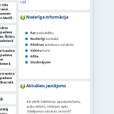
« Jūl
i tiks
eramā
namiem
Noderīga informācija
un Matīšu
aukta
 padeve
Par
pašvaldību
as, Šķūņu
Noderīgi
kontakti
 Valmierā
Pilsētas
autobusu saraksts
Valūtu
kursi
ārtraukta
 padeve
Afiša
un
Sludinājumi
almierā
ārtraukta
s padeve
bas ielā
Aktuālais jautājums
ā:
Kā vērtē Valmieras apzaļumošanu,
puķu dobes, rotācijas apļu
tklāj
stādījumus vasaras sezonā?
roju