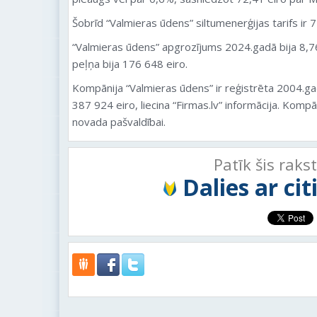
Šobrīd “Valmieras ūdens” siltumenerģijas tarifs i
“Valmieras ūdens” apgrozījums 2024.gadā bija 8,76
peļņa bija 176 648 eiro.
Kompānija “Valmieras ūdens” ir reģistrēta 2004.ga
387 924 eiro, liecina “Firmas.lv” informācija. Kompā
novada pašvaldībai.
Patīk šis raks
Dalies ar ci