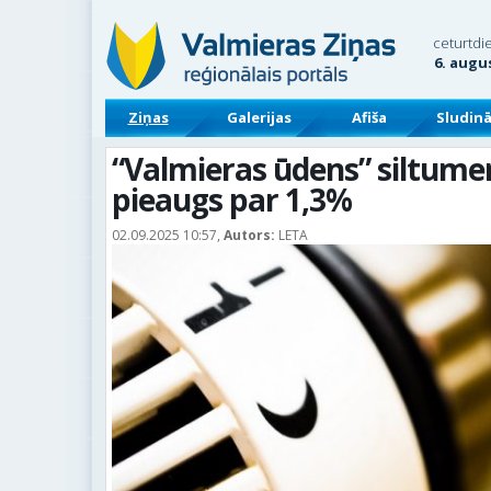
ceturtdi
6. augu
Ziņas
Galerijas
Afiša
Sludin
“Valmieras ūdens” siltumen
pieaugs par 1,3%
02.09.2025 10:57,
Autors:
LETA