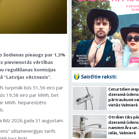
no šodienas pieaugs par 1,3%
z pievienotās vērtības
mu regulēšanas komisijas
Saistītie raksti:
ā “Latvijas vēstnesis”.
fs turpmāk būs 51,56 eiro par
Ceturtdien ies
dzeramā ūdens
būs 19,58 eiro par MWh, bet
pārtraukumi va
o par MWh. Neparedzēto
vietās Valmierā
h.
Otrdien tiks pā
a līdz 2026.gada 31.augustam.
dzeramā ūdens
namiem Āra un 
ns” siltumenerģijas tarifs
ielās, Valmierā
 MWh bez PVN.