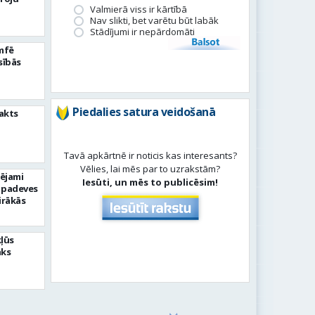
Valmierā viss ir kārtībā
Nav slikti, bet varētu būt labāk
Stādījumi ir nepārdomāti
Balsot
umfē
sībās
Piedalies satura veidošanā
akts
Tavā apkārtnē ir noticis kas interesants?
Vēlies, lai mēs par to uzrakstām?
pējami
Iesūti, un mēs to publicēsim!
 padeves
irākās
kļūs
āks