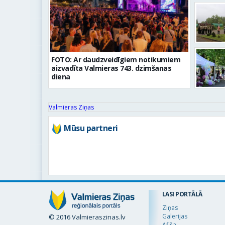
FOTO: Ar daudzveidīgiem notikumiem
aizvadīta Valmieras 743. dzimšanas
diena
Valmieras Ziņas
Mūsu partneri
LASI PORTĀLĀ
Ziņas
Galerijas
© 2016 Valmieraszinas.lv
Afiša