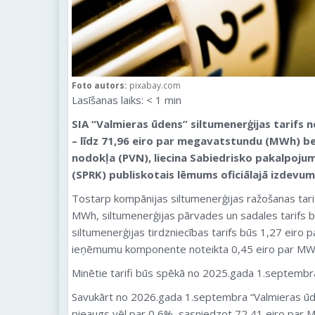
Foto autors:
pixabay.com
Lasīšanas laiks:
< 1
min
SIA “Valmieras ūdens” siltumenerģijas tarifs 
– līdz 71,96 eiro par megavatstundu (MWh) be
nodokļa (PVN), liecina Sabiedrisko pakalpoju
(SPRK) publiskotais lēmums oficiālajā izdevum
Tostarp kompānijas siltumenerģijas ražošanas tari
MWh, siltumenerģijas pārvades un sadales tarifs 
siltumenerģijas tirdzniecības tarifs būs 1,27 eir
ieņēmumu komponente noteikta 0,45 eiro par MW
Minētie tarifi būs spēkā no 2025.gada 1.septembr
Savukārt no 2026.gada 1.septembra “Valmieras ūde
pieaugs vēl par 0,6%, sasniedzot 72,41 eiro par