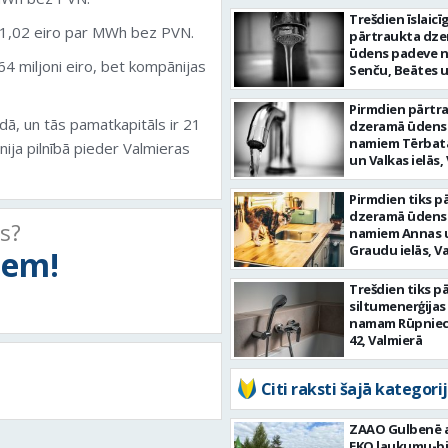
Trešdien īslaicīg
r 71,02 eiro par MWh bez PVN.
pārtraukta dz
ūdens padeve 
4 miljoni eiro, bet kompānijas
Senču, Beātes 
ielās, Valmierā
Pirmdien pārtr
dā, un tās pamatkapitāls ir 21
dzeramā ūdens
namiem Tērbat
nija pilnībā pieder Valmieras
un Valkas ielās,
Pirmdien tiks p
dzeramā ūdens
ts?
namiem Annas 
Graudu ielās, V
tiem!
Trešdien tiks p
siltumenerģija
namam Rūpniecī
42, Valmierā
Citi raksti šajā kategorij
ZAAO Gulbenē a
EKO laukumu-bi