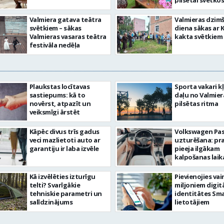
pilsētai svētkos
Valmiera gatava teātra
Valmieras dzim
svētkiem – sākas
diena sākas ar 
Valmieras vasaras teātra
kakta svētkiem
festivāla nedēļa
Plaukstas locītavas
Sporta vakari k
sastiepums: kā to
daļu no Valmier
novērst, atpazīt un
pilsētas ritma
veiksmīgi ārstēt
Kāpēc divus trīs gadus
Volkswagen Pa
veci mazlietoti auto ar
uzturēšana: pr
garantiju ir laba izvēle
pieeja ilgākam
kalpošanas lai
Kā izvēlēties izturīgu
Pievienojies vai
telti? Svarīgākie
miljoniem digit
tehniskie parametri un
identitātes Sma
salīdzinājums
lietotājiem