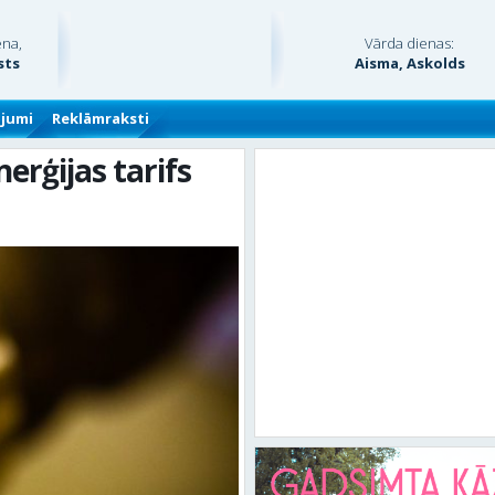
ena,
Vārda dienas:
sts
Aisma, Askolds
ājumi
Reklāmraksti
erģijas tarifs