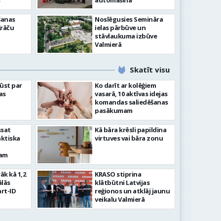
”
automašīna
šanas
Noslēgusies Semināra
Krāču
ielas pārbūve un
stāvlaukuma izbūve
Valmierā
Skatīt visu
ļūst par
Ko darīt ar kolēģiem
as
vasarā, 10 aktīvas idejas
komandas saliedēšanas
pasākumam
ssat
Kā bāra krēsli papildina
aktiska
virtuves vai bāra zonu
kam
rāk kā 1,2
KRASO stiprina
ālās
klātbūtni Latvijas
rt-ID
reģionos un atklāj jaunu
veikalu Valmierā