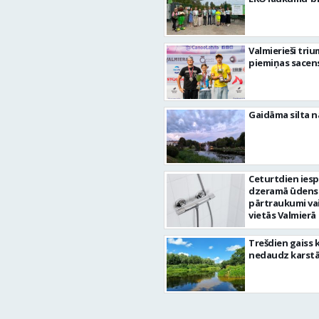
Valmierieši tri
piemiņas sacen
Gaidāma silta n
Ceturtdien ies
dzeramā ūdens
pārtraukumi va
vietās Valmierā
Trešdien gaiss 
nedaudz karst