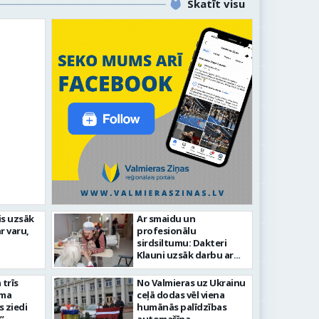
Skatīt visu
is uzsāk
Ar smaidu un
Valmier
r varu,
profesionālu
lsētas svētku gājiens 2026
infrast
sirdsiltumu: Dakteri
Klauni uzsāk darbu ar
senioriem Vidzemes
slimnīcā
trīs
No Valmieras uz Ukrainu
āma
ceļā dodas vēl viena
s ziedi
humānās palīdzības