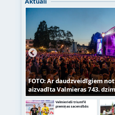
Aktuāli
ūras
FOTO: Ar daudzveidīgiem no
aizvadīta Valmieras 743. dzi
Valmierieši triumfē
piemiņas sacensībās