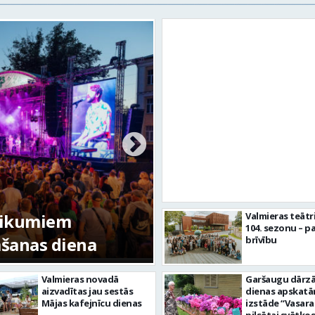
tikumiem
Valmieras teātr
104. sezonu – pa
mšanas diena
FOTO: Valmieras pi
brīvību
Valmieras novadā
Garšaugu dārzā 
aizvadītas jau sestās
dienas apskat
Mājas kafejnīcu dienas
izstāde “Vasara