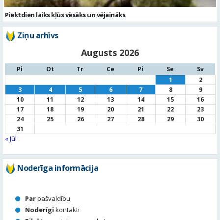
Pi
Ot
Tr
Ce
Pi
Se
Sv
1
2
3
4
5
6
7
8
9
10
11
12
13
14
15
16
17
18
19
20
21
22
23
24
25
26
27
28
29
30
31
« Jūl
Noderīga informācija
Par
pašvaldību
Noderīgi
kontakti
Pilsētas
autobusu saraksts
Valūtu
kursi
Afiša
Sludinājumi