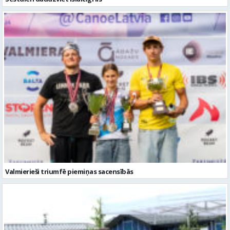
Valmierieši triumfē piemiņas sacensībās