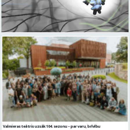
Valmieras teātris uzsāk 104. sezonu – par varu, brīvību