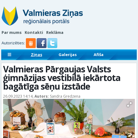
Par mums
Kontakti
Reklāma
Autorizēties:
Ziņas
Galerijas
Afiša
Sludinājumi
Reklāmraksti
Valmieras Pārgaujas Valsts
ģimnāzijas vestibilā iekārtota
bagātīga sēņu izstāde
26.09.2023 14:14,
Autors:
Sandra Gredzena