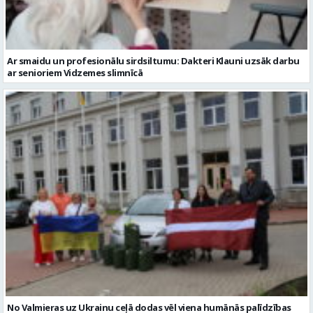
No Valmieras uz Ukrainu ceļā dodas vēl viena humānās palīdzības
automašīna