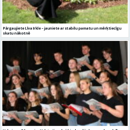
Valmieras Pārgaujas Valsts ģimnāzijā izskanējis koru sadraudzības
koncerts “Ak, pavasar`…”