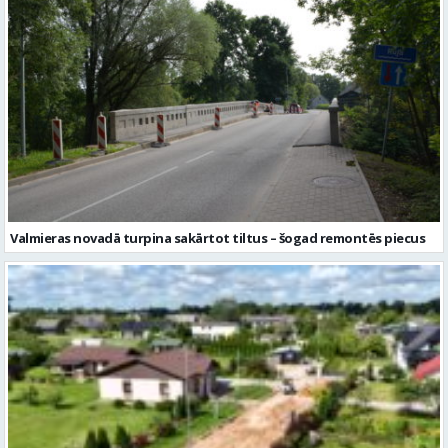
Valmieras novadā turpina sakārtot tiltus – šogad remontēs piecus