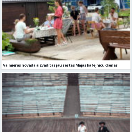
Valmieras novadā aizvadītas jau sestās Mājas kafejnīcu dienas
Valmiera gatava teātra svētkiem – sākas Valmieras vasaras teātra