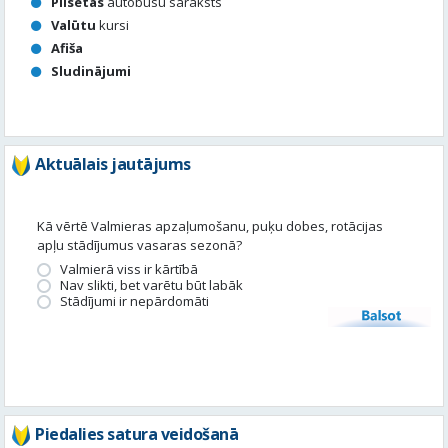
Aktuālais jautājums
Kā vērtē Valmieras apzaļumošanu, puķu dobes, rotācijas
apļu stādījumus vasaras sezonā?
Valmierā viss ir kārtībā
Nav slikti, bet varētu būt labāk
Stādījumi ir nepārdomāti
Balsot
Piedalies satura veidošanā
Tavā apkārtnē ir noticis kas interesants? Vēlies, lai mēs par to
uzrakstām?
Iesūti, un mēs to publicēsim!