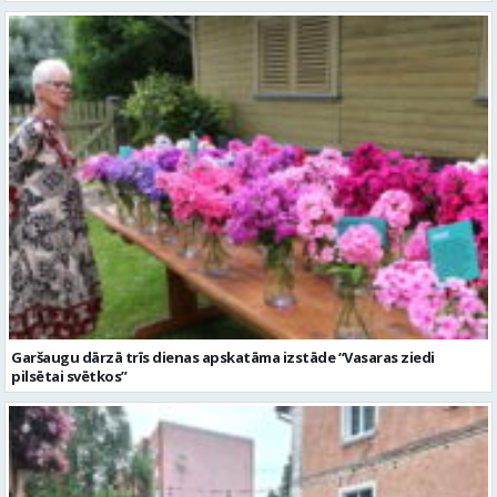
Garšaugu dārzā trīs dienas apskatāma izstāde “Vasaras ziedi
pilsētai svētkos”