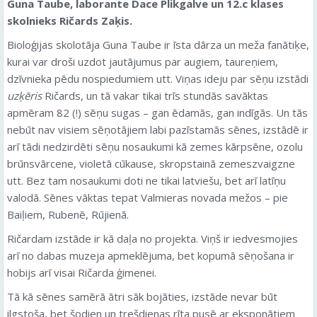
Guna Taube, laborante Dace Plikgalve un 12.c klases
skolnieks Ričards Zaķis.
Bioloģijas skolotāja Guna Taube ir īsta dārza un meža fanātiķe,
kurai var droši uzdot jautājumus par augiem, taureņiem,
dzīvnieka pēdu nospiedumiem utt. Viņas ideju par sēņu izstādi
uzķēris
Ričards, un tā vakar tikai trīs stundās savāktas
apmēram 82 (!) sēņu sugas – gan ēdamās, gan indīgās. Un tās
nebūt nav visiem sēņotājiem labi pazīstamās sēnes, izstādē ir
arī tādi nedzirdēti sēņu nosaukumi kā zemes kārpsēne, ozolu
brūnsvārcene, violetā cūkause, skropstainā zemeszvaigzne
utt. Bez tam nosaukumi doti ne tikai latviešu, bet arī latīņu
valodā. Sēnes vāktas tepat Valmieras novada mežos – pie
Baiļiem, Rubenē, Rūjienā.
Ričardam izstāde ir kā daļa no projekta. Viņš ir iedvesmojies
arī no dabas muzeja apmeklējuma, bet kopumā sēņošana ir
hobijs arī visai Ričarda ģimenei.
Tā kā sēnes samērā ātri sāk bojāties, izstāde nevar būt
ilgstoša, bet šodien un trešdienas rīta pusē ar eksponātiem