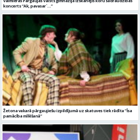
Žetona vakarā pārgaujiešu izpildījumā uz skatuves tiek rādīta “Īsa
pamācība mīlēšanā”