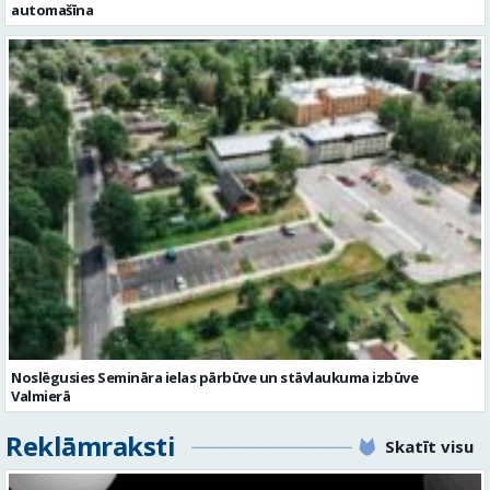
Noslēgusies Semināra ielas pārbūve un stāvlaukuma izbūve
Valmierā
Reklāmraksti
Skatīt visu