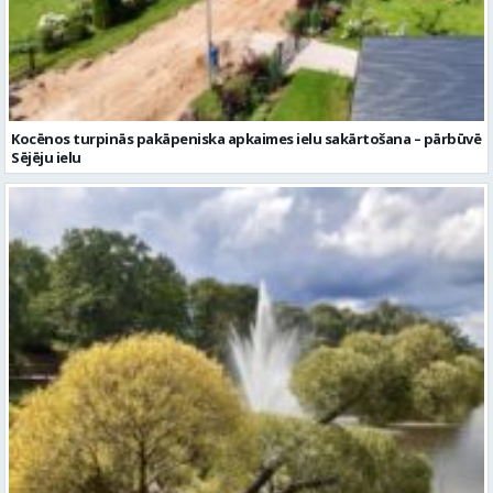
Kocēnos turpinās pakāpeniska apkaimes ielu sakārtošana – pārbūvē
Sējēju ielu
Piektdien laiks kļūs vēsāks un vējaināks
Ziņu arhīvs
Augusts 2026