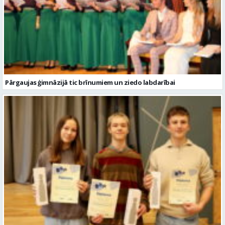
Pārgaujas ģimnāzijā tic brīnumiem un ziedo labdarībai
Trešo reizi Valmieras Pārgaujas Valsts ģimnāzijā notiek “Valmiera
Puzzle Day”
Citi raksti šajā kategorijā: