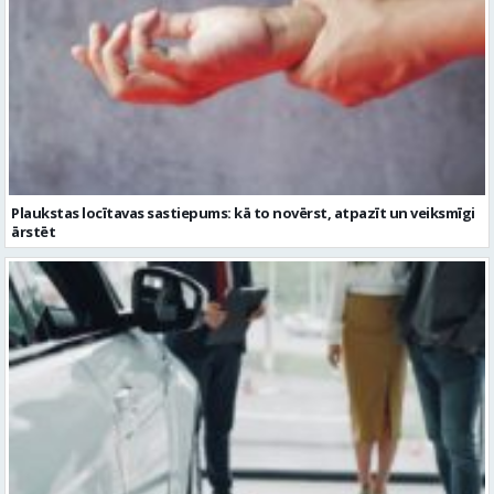
Plaukstas locītavas sastiepums: kā to novērst, atpazīt un veiksmīgi
ārstēt
Kāpēc divus trīs gadus veci mazlietoti auto ar garantiju ir laba izvēle