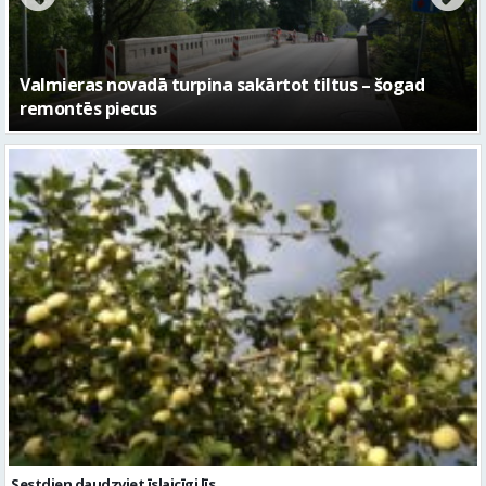
Sestdien daudzviet īslaicīgi līs