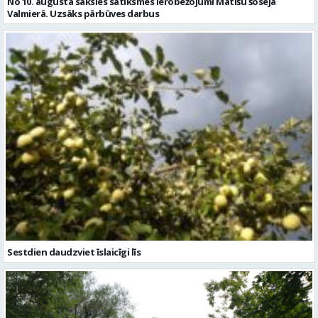
Sestdien daudzviet īslaicīgi līs