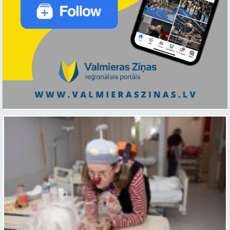
Ar smaidu un profesionālu sirdsiltumu: Dakteri Klauni uzsāk darbu
ar senioriem Vidzemes slimnīcā