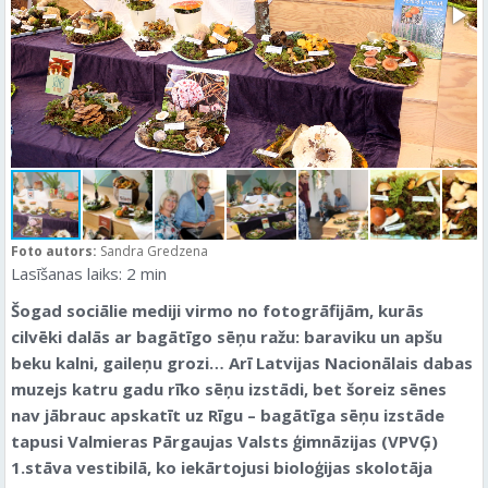
Foto autors:
Sandra Gredzena
Lasīšanas laiks:
2
min
Šogad sociālie mediji virmo no fotogrāfijām, kurās
cilvēki dalās ar bagātīgo sēņu ražu: baraviku un apšu
beku kalni, gaileņu grozi… Arī Latvijas Nacionālais dabas
muzejs katru gadu rīko sēņu izstādi, bet šoreiz sēnes
nav jābrauc apskatīt uz Rīgu – bagātīga sēņu izstāde
tapusi Valmieras Pārgaujas Valsts ģimnāzijas (VPVĢ)
1.stāva vestibilā, ko iekārtojusi bioloģijas skolotāja