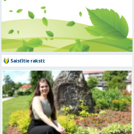
Saistītie raksti:
Pārgaujiete Līva Irkle – jauniete ar stabilu pamatu un mērķtiecīgu
skatu nākotnē