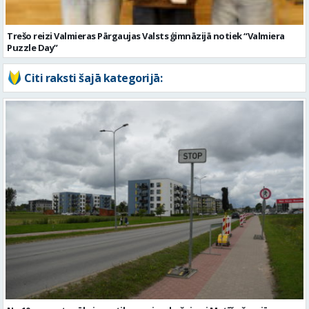
No 10. augusta sāksies satiksmes ierobežojumi Matīšu šosejā
Valmierā. Uzsāks pārbūves darbus