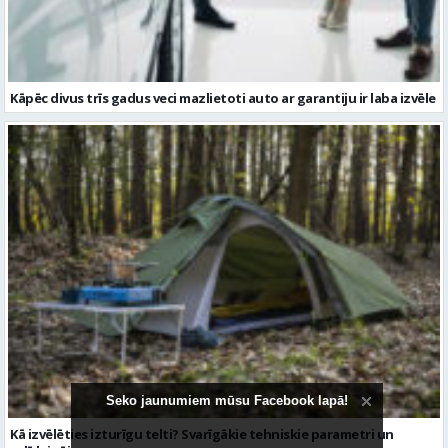
Kā izvēlēties izturīgu telti? Svarīgākie tehniskie parametri un
salīdzinājums
Seko jaunumiem mūsu Facebook lapā!