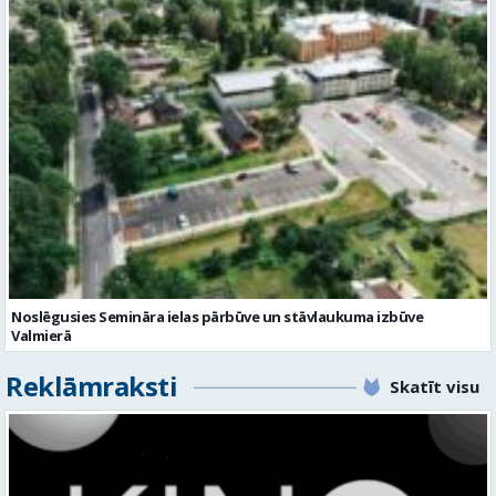
Noslēgusies Semināra ielas pārbūve un stāvlaukuma izbūve
Valmierā
Reklāmraksti
Skatīt visu