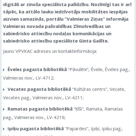
digitāli ar zinoša speciālista palīdzību. Nozīmīgi tas ir arī
tāpēc, ka attālo lauku iedzīvotāju mobilitātes iespējas
aizvien samazinās
, portālu “Valmieras Ziņas” informēja
Valmieras novada pašvaldības Zīmolvedības un
sabiedrisko attiecību nodaļas komunikācijas un
sabiedrisko attiecību speciāliste Ginta Gailīte.
Jauno VPVKAC adreses un kontaktinformācija:
Ēveles pagasta bibliotēkā
“Pāvulēni”, Ēvele, Ēveles pag.,
Valmieras nov., LV-4712;
Vecates pagasta bibliotēkā
“Kultūras centrs”, Vecate,
Vecates pag., Valmieras nov., LV-4211;
Ramatas pagasta bibliotēkā
“Ķīši”, Ramata, Ramatas
pag., Valmieras nov., LV-4216;
Ipiķu pagasta bibliotēkā
“Papardes”, Ipiķi, Ipiķu pag.,