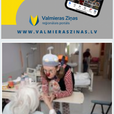
Ar smaidu un profesionālu sirdsiltumu: Dakteri Klauni uzsāk darbu
ar senioriem Vidzemes slimnīcā