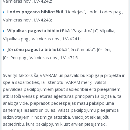
Valmieras nov., LV-4242;
Lodes pagasta bibliotēkā
“Lieplejas”, Lode, Lodes pag.,
Valmieras nov., LV-4248;
Vilpulkas pagasta bibliotēkā
“Pagastmāja”, Vilpulka,
Vilpulkas pag., Valmieras nov., LV-4241;
Jērcēnu pagasta bibliotēkā
“Jērcēnmuiža”, Jērcēni,
Jērcēnu pag., Valmieras nov., LV-4715.
Svarīgs faktors šajā VARAM un pašvaldību kopīgajā projektā ir
spēja sadarboties, lai īstenotu
VARAM mērķi: valsts
pārvaldes pakalpojumiem jābūt sabiedrībai ērti pieejamiem,
atbilstoši vienas pieturas aģentūras principam kā digitālā, tā
analogā vidē, pieprasot pēc iespējas mazu pakalpojuma
saņēmēja iesaisti un pūles. Valsts pakalpojumu pieejamība
iedzīvotājiem ir nozīmīga attīstībā, veidojot iekļaujošu
sabiedrību, kurā pakalpojumi kļūst arvien pieejamāki,