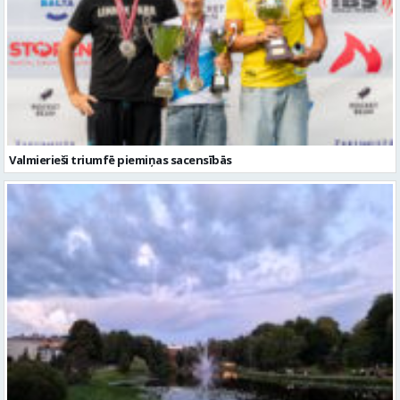
Valmierieši triumfē piemiņas sacensībās
Gaidāma silta nakts