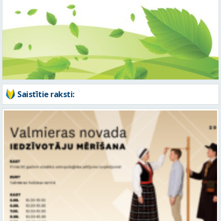
Saistītie raksti:
Aicina piedalīties nozīmīgā pētījumā – Latvijas iedzīvotāju mērīšanā