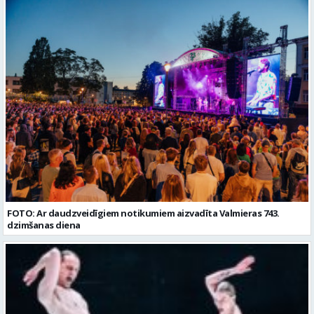
FOTO: Ar daudzveidīgiem notikumiem aizvadīta Valmieras 743.
dzimšanas diena