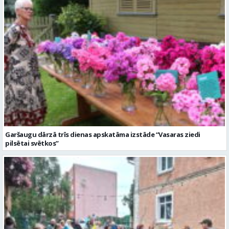
Garšaugu dārzā trīs dienas apskatāma izstāde “Vasaras ziedi
pilsētai svētkos”