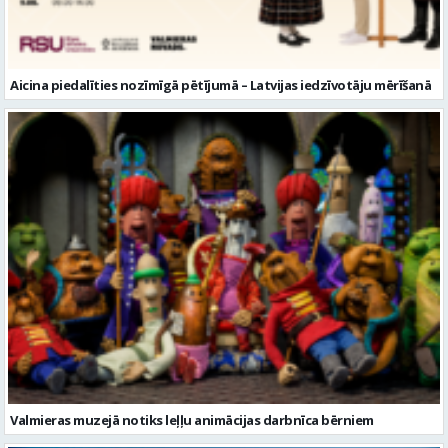
Valmieras muzejā notiks leļļu animācijas darbnīca bērniem