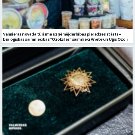
bioloģiskās saimniecības “Ozolzīles” saimnieki Anete un Uģis Ozoli
Aicina pieteikt Goda un Gada Valmieras novada cilvēkus
Citi raksti šajā kategorijā: