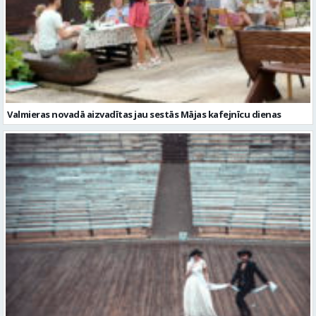
Valmieras novadā aizvadītas jau sestās Mājas kafejnīcu dienas
Valmiera gatava teātra svētkiem – sākas Valmieras vasaras teātra
festivāla nedēļa