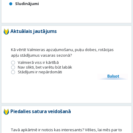
Kā vērtē Valmieras apzaļumošanu, puķu dobes, rotācijas
apļu stādījumus vasaras sezonā?
Valmierā viss ir kārtībā
Nav slikti, bet varētu būt labāk
Stādījumi ir nepārdomāti
Balsot
Piedalies satura veidošanā
Tavā apkārtnē ir noticis kas interesants? Vēlies, lai mēs par to
uzrakstām?
Iesūti, un mēs to publicēsim!