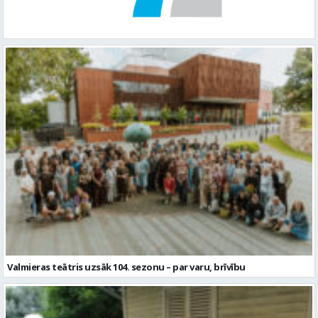
Valmieras teātris uzsāk 104. sezonu – par varu, brīvību