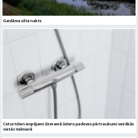
Ceturtdien iespējami dzeramā ūdens padeves pārtraukumi vairākās
vietās Valmierā
Ziņu arhīvs
Augusts 2026
Pi
Ot
Tr
Ce
Pi
Se
Sv
1
2