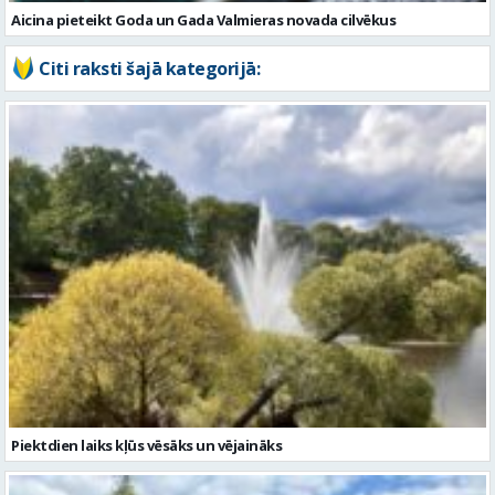
Piektdien laiks kļūs vēsāks un vējaināks