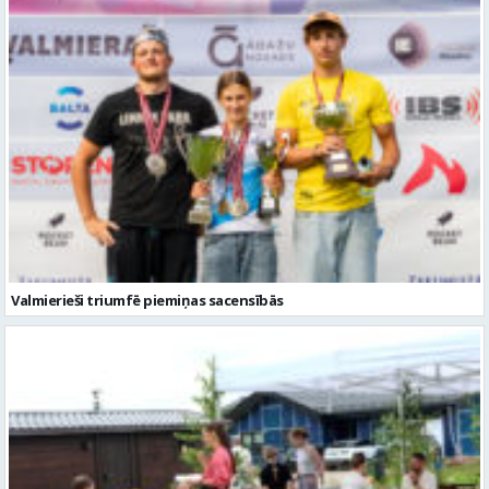
Valmierieši triumfē piemiņas sacensībās