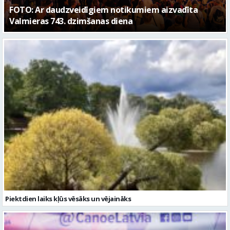
Piektdien laiks kļūs vēsāks un vējaināks