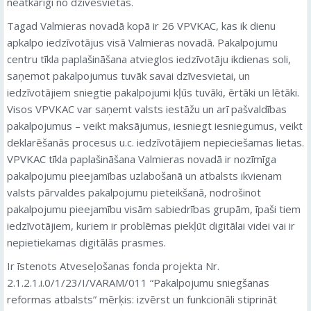
neatkarīgi no dzīvesvietas.
Tagad Valmieras novadā kopā ir 26 VPVKAC, kas ik dienu
apkalpo iedzīvotājus visā Valmieras novadā. Pakalpojumu
centru tīkla paplašināšana atvieglos iedzīvotāju ikdienas soli,
saņemot pakalpojumus tuvāk savai dzīvesvietai, un
iedzīvotājiem sniegtie pakalpojumi kļūs tuvāki, ērtāki un lētāki.
Visos VPVKAC var saņemt valsts iestāžu un arī pašvaldības
pakalpojumus – veikt maksājumus, iesniegt iesniegumus, veikt
deklarēšanās procesus u.c. iedzīvotājiem nepieciešamas lietas.
VPVKAC tīkla paplašināšana Valmieras novadā ir nozīmīga
pakalpojumu pieejamības uzlabošanā un atbalsts ikvienam
valsts pārvaldes pakalpojumu pieteikšanā, nodrošinot
pakalpojumu pieejamību visām sabiedrības grupām, īpaši tiem
iedzīvotājiem, kuriem ir problēmas piekļūt digitālai videi vai ir
nepietiekamas digitālās prasmes.
Ir īstenots Atveseļošanas fonda projekta Nr.
2.1.2.1.i.0/1/23/I/VARAM/011 “Pakalpojumu sniegšanas
reformas atbalsts” mērķis: izvērst un funkcionāli stiprināt