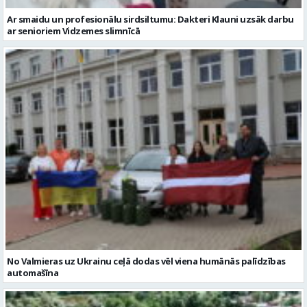
No Valmieras uz Ukrainu ceļā dodas vēl viena humānās palīdzības
automašīna