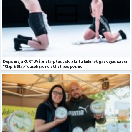
Dejas māja KURTUVĒ ar starptautiski atzītu laikmetīgās dejas izrādi
“Clap & Slap” uzsāk jaunu attīstības posmu
Valmieras novada tūrisma uzņēmējdarbības pieredzes stāsts –