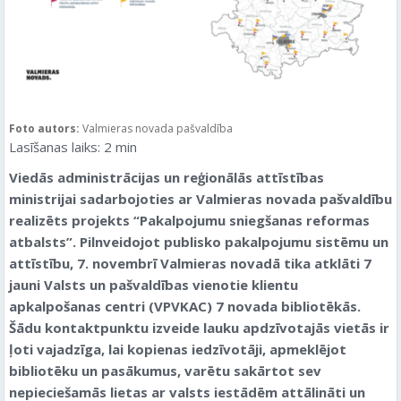
Foto autors:
Valmieras novada pašvaldība
Lasīšanas laiks:
2
min
Viedās administrācijas un reģionālās attīstības
ministrijai sadarbojoties ar Valmieras novada pašvaldību
realizēts projekts “Pakalpojumu sniegšanas reformas
atbalsts”. Pilnveidojot publisko pakalpojumu sistēmu un
attīstību, 7. novembrī Valmieras novadā tika atklāti 7
jauni Valsts un pašvaldības vienotie klientu
apkalpošanas centri (VPVKAC) 7 novada bibliotēkās.
Šādu kontaktpunktu izveide lauku apdzīvotajās vietās ir
ļoti vajadzīga, lai kopienas iedzīvotāji, apmeklējot
bibliotēku un pasākumus, varētu sakārtot sev
nepieciešamās lietas ar valsts iestādēm attālināti un