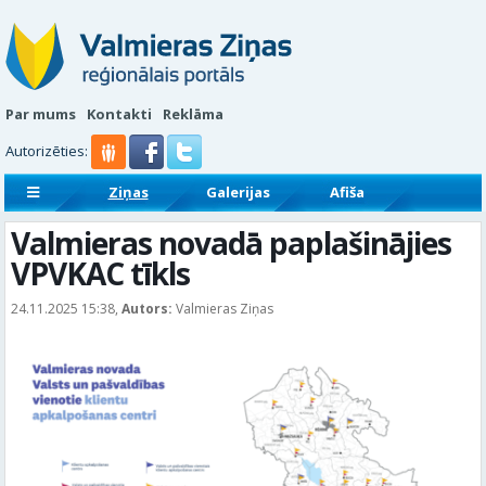
Par mums
Kontakti
Reklāma
Autorizēties:
Ziņas
Galerijas
Afiša
Sludinājumi
Reklāmraksti
Valmieras novadā paplašinājies
VPVKAC tīkls
24.11.2025 15:38,
Autors:
Valmieras Ziņas