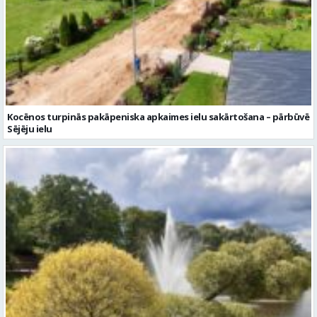
Kocēnos turpinās pakāpeniska apkaimes ielu sakārtošana – pārbūvē
Sējēju ielu
Piektdien laiks kļūs vēsāks un vējaināks
Ziņu arhīvs