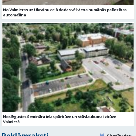
Noslēgusies Semināra ielas pārbūve un stāvlaukuma izbūve
Valmierā
Reklāmraksti
Skatīt visu