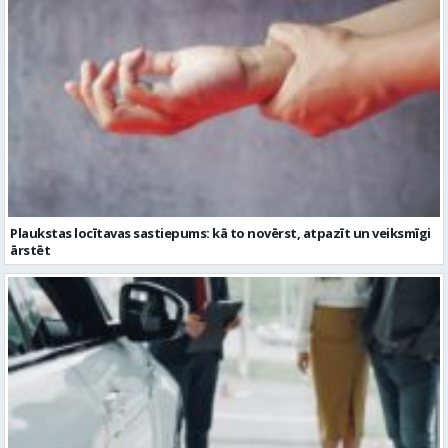
Plaukstas locītavas sastiepums: kā to novērst, atpazīt un veiksmīgi
ārstēt