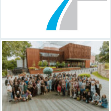
Valmieras teātris uzsāk 104. sezonu – par varu, brīvību