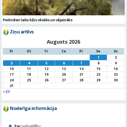
Augusts 2026
Pi
Ot
Tr
Ce
Pi
Se
Sv
1
2
3
4
5
6
7
8
9
10
11
12
13
14
15
16
17
18
19
20
21
22
23
24
25
26
27
28
29
30
31
« Jūl
Noderīga informācija
Par
pašvaldību
Noderīgi
kontakti
Pilsētas
autobusu saraksts
Valūtu
kursi
Afiša
Sludinājumi