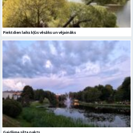
Gaidāma silta nakts