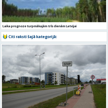
Citi raksti šajā kategorijā:
No 10. augusta sāksies satiksmes ierobežojumi Matīšu šosejā
Valmierā. Uzsāks pārbūves darbus