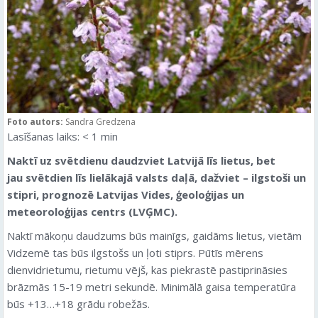
Foto autors:
Sandra Gredzena
Lasīšanas laiks:
< 1
min
Naktī uz svētdienu daudzviet Latvijā līs lietus, bet
jau svētdien līs lielākajā valsts daļā, dažviet – ilgstoši un
stipri, prognozē Latvijas Vides, ģeoloģijas un
meteoroloģijas centrs (LVĢMC).
Naktī mākoņu daudzums būs mainīgs, gaidāms lietus, vietām
Vidzemē tas būs ilgstošs un ļoti stiprs. Pūtīs mērens
dienvidrietumu, rietumu vējš, kas piekrastē pastiprināsies
brāzmās 15-19 metri sekundē. Minimālā gaisa temperatūra
būs +13…+18 grādu robežās.