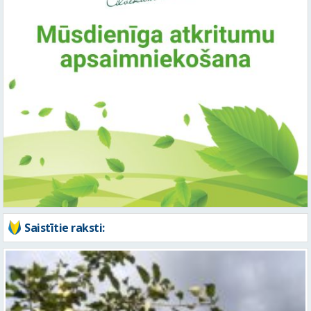
Saistītie raksti: