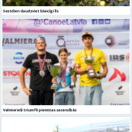
Valmierieši triumfē piemiņas sacensībās