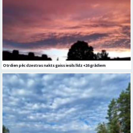
Otrdien pēc dzestras nakts gaiss iesils līdz +26 grādiem
Laika prognoze turpmākajām trīs dienām Latvijai