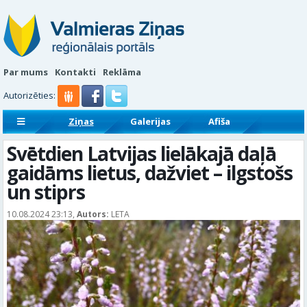
Par mums
Kontakti
Reklāma
Autorizēties:
Ziņas
Galerijas
Afiša
Sludinājumi
Reklāmraksti
Svētdien Latvijas lielākajā daļā
gaidāms lietus, dažviet – ilgstošs
un stiprs
10.08.2024 23:13,
Autors:
LETA