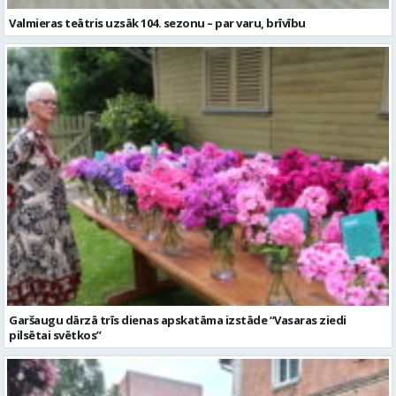
Garšaugu dārzā trīs dienas apskatāma izstāde “Vasaras ziedi
pilsētai svētkos”