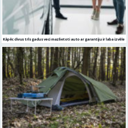
Kāpēc divus trīs gadus veci mazlietoti auto ar garantiju ir laba izvēle
Kā izvēlēties izturīgu telti? Svarīgākie tehniskie parametri un
salīdzinājums