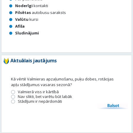
Aktuālais jautājums
Kā vērtē Valmieras apzaļumošanu, puķu dobes, rotācijas
apļu stādījumus vasaras sezonā?
Valmierā viss ir kārtībā
Nav slikti, bet varētu būt labāk
Stādījumi ir nepārdomāti
Balsot
Piedalies satura veidošanā
Tavā apkārtnē ir noticis kas interesants? Vēlies, lai mēs par to
uzrakstām?