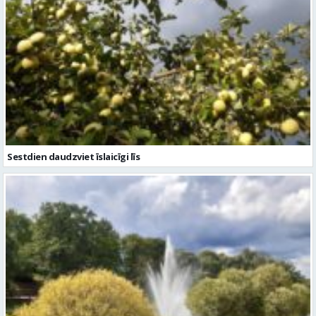
Sestdien daudzviet īslaicīgi līs
Piektdien laiks kļūs vēsāks un vējaināks