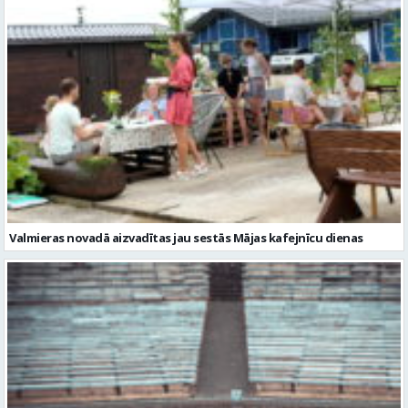
Valmieras novadā aizvadītas jau sestās Mājas kafejnīcu dienas