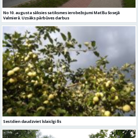
Sestdien daudzviet īslaicīgi līs