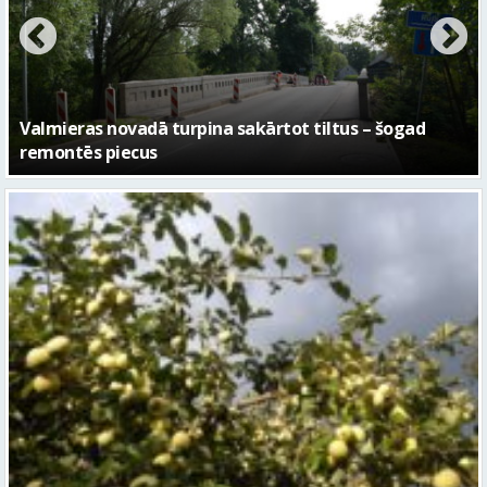
No pagaidu teātra līdz laikmetīgās kultūras centram
– kā attīstīsies “Kurtuve”
Sestdien daudzviet īslaicīgi līs