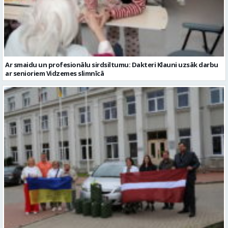
Ar smaidu un profesionālu sirdsiltumu: Dakteri Klauni uzsāk darbu
ar senioriem Vidzemes slimnīcā
No Valmieras uz Ukrainu ceļā dodas vēl viena humānās palīdzības
automašīna