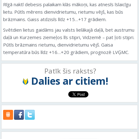
Rīgā naktī debesis palaikam klās mākoņi, kas atnesīs īslaicīgu
lietu. Pūtīs mērens dienvidrietumu, rietumu vējš, kas būs
brāzmains. Gaiss atdzisīs līdz +15…+17 grādiem.
Svētdien lietus gaidāms jau valsts lielākajā daļā, bet austrumu
daļā un Kurzemes ziemeļos līs stipri, Vidzemē – pat ļoti stipri.
Pūtīs brāzmains rietumu, dienvidrietumu vējš. Gaisa
temperatūra būs līdz +16…+20 grādiem, prognozē LVĢMC.
Patīk šis raksts?
Dalies ar citiem!