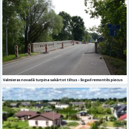
Valmieras novadā turpina sakārtot tiltus – šogad remontēs piecus