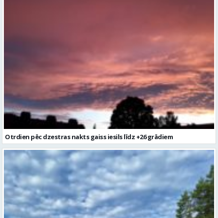
Otrdien pēc dzestras nakts gaiss iesils līdz +26 grādiem