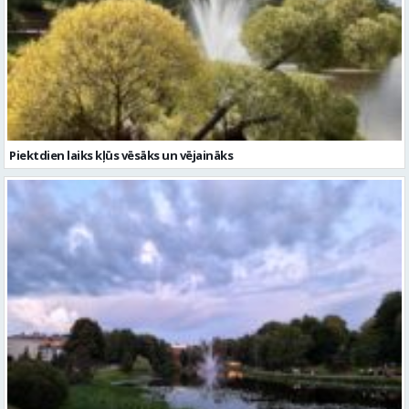
Piektdien laiks kļūs vēsāks un vējaināks
Gaidāma silta nakts