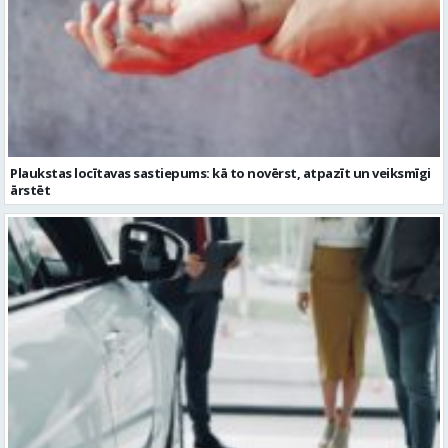
Plaukstas locītavas sastiepums: kā to novērst, atpazīt un veiksmīgi
ārstēt
Kāpēc divus trīs gadus veci mazlietoti auto ar garantiju ir laba izvēle