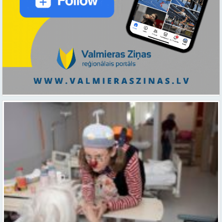
Ar smaidu un profesionālu sirdsiltumu: Dakteri Klauni uzsāk darbu
ar senioriem Vidzemes slimnīcā