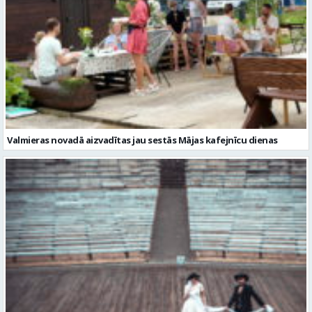
Valmieras novadā aizvadītas jau sestās Mājas kafejnīcu dienas
Valmiera gatava teātra svētkiem – sākas Valmieras vasaras teātra
festivāla nedēļa