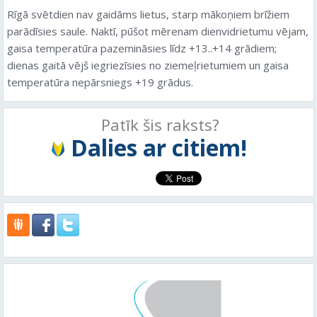
Rīgā svētdien nav gaidāms lietus, starp mākoņiem brīžiem
parādīsies saule. Naktī, pūšot mērenam dienvidrietumu vējam,
gaisa temperatūra pazemināsies līdz +13..+14 grādiem;
dienas gaitā vējš iegriezīsies no ziemeļrietumiem un gaisa
temperatūra nepārsniegs +19 grādus.
Patīk šis raksts?
Dalies ar citiem!