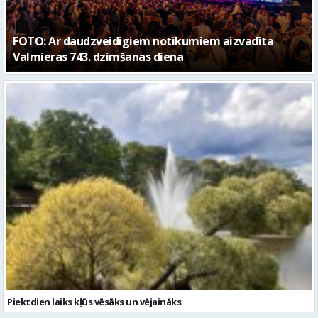
Piektdien laiks kļūs vēsāks un vējaināks