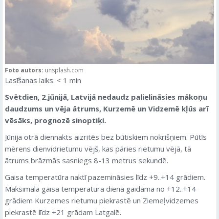
Foto autors:
unsplash.com
Lasīšanas laiks:
< 1
min
Svētdien, 2.jūnijā, Latvijā nedaudz palielināsies mākoņu
daudzums un vēja ātrums, Kurzemē un Vidzemē kļūs arī
vēsāks, prognozē sinoptiķi.
Jūnija otrā diennakts aizritēs bez būtiskiem nokrišņiem. Pūtīs
mērens dienvidrietumu vējš, kas pāries rietumu vējā, tā
ātrums brāzmās sasniegs 8-13 metrus sekundē.
Gaisa temperatūra naktī pazemināsies līdz +9..+14 grādiem.
Maksimālā gaisa temperatūra dienā gaidāma no +12..+14
grādiem Kurzemes rietumu piekrastē un Ziemeļvidzemes
piekrastē līdz +21 grādam Latgalē.