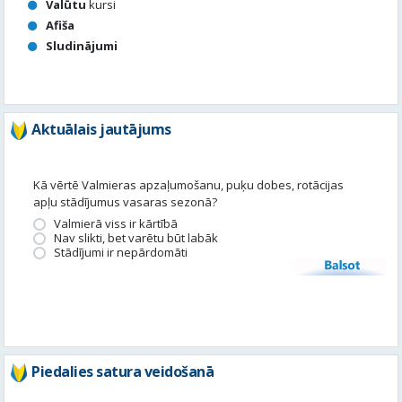
Aktuālais jautājums
Kā vērtē Valmieras apzaļumošanu, puķu dobes, rotācijas
apļu stādījumus vasaras sezonā?
Valmierā viss ir kārtībā
Nav slikti, bet varētu būt labāk
Stādījumi ir nepārdomāti
Balsot
Piedalies satura veidošanā
Tavā apkārtnē ir noticis kas interesants? Vēlies, lai mēs par to
uzrakstām?
Iesūti, un mēs to publicēsim!