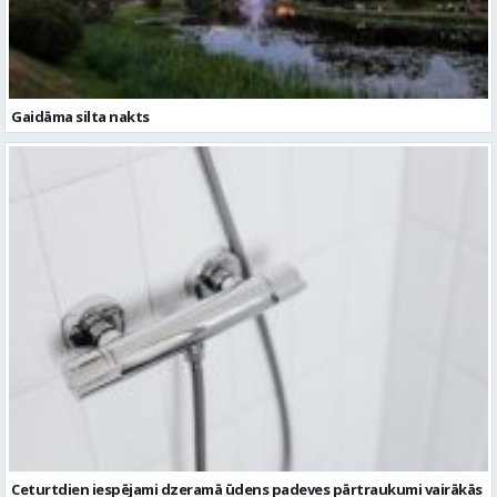
Ceturtdien iespējami dzeramā ūdens padeves pārtraukumi vairākās
vietās Valmierā
Ziņu arhīvs
Augusts 2026