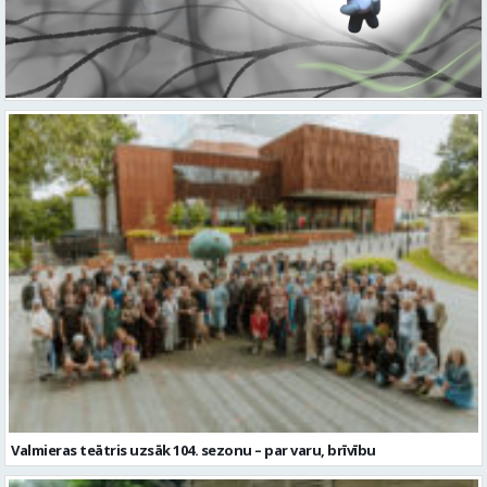
Valmieras teātris uzsāk 104. sezonu – par varu, brīvību