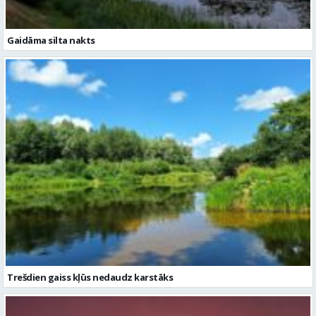
Trešdien gaiss kļūs nedaudz karstāks