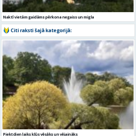
Piektdien laiks kļūs vēsāks un vējaināks