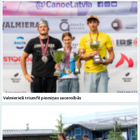
Valmierieši triumfē piemiņas sacensībās