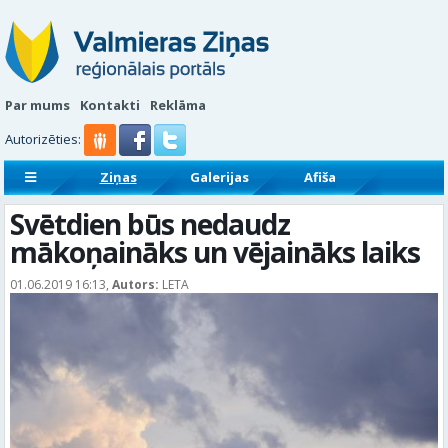
Par mums
Kontakti
Reklāma
Autorizēties:
Ziņas
Galerijas
Afiša
Sludinājumi
Reklāmraksti
Svētdien būs nedaudz
mākoņaināks un vējaināks laiks
01.06.2019 16:13,
Autors:
LETA