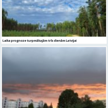
Laika prognoze turpmākajām trīs dienām Latvijai
Naktī vietām gaidāms pērkona negaiss un migla
Citi raksti šajā kategorijā: