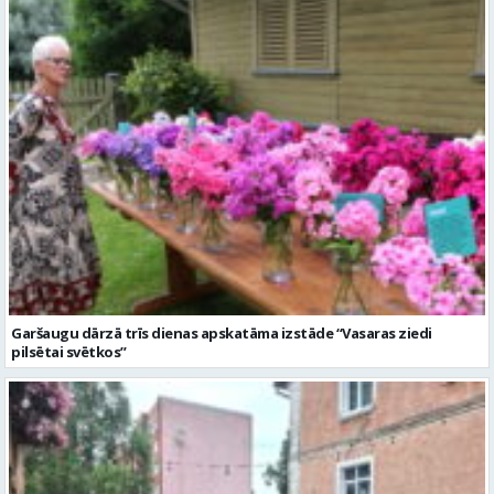
Garšaugu dārzā trīs dienas apskatāma izstāde “Vasaras ziedi
pilsētai svētkos”