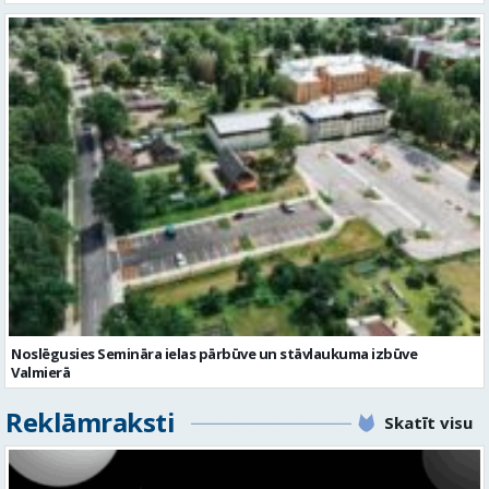
Noslēgusies Semināra ielas pārbūve un stāvlaukuma izbūve
Valmierā
Reklāmraksti
Skatīt visu