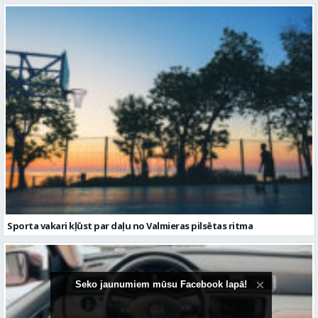
Sporta vakari kļūst par daļu no Valmieras pilsētas ritma
Seko jaunumiem mūsu Facebook lapā!