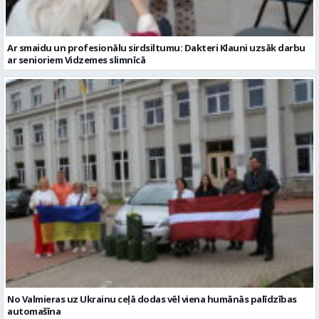
No Valmieras uz Ukrainu ceļā dodas vēl viena humānās palīdzības
automašīna