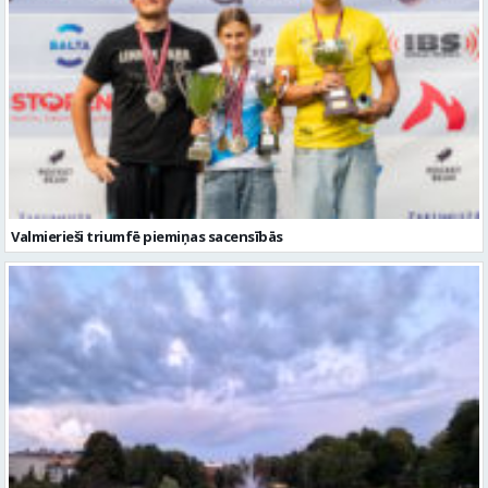
Valmierieši triumfē piemiņas sacensībās
Gaidāma silta nakts