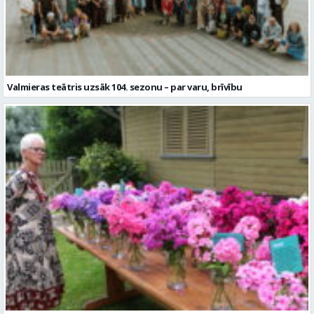
Valmieras teātris uzsāk 104. sezonu – par varu, brīvību