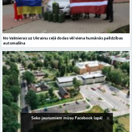
No Valmieras uz Ukrainu ceļā dodas vēl viena humānās palīdzības
automašīna
Seko jaunumiem mūsu Facebook lapā!