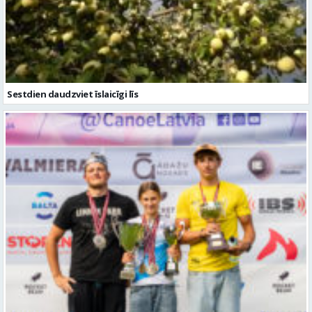
Sestdien daudzviet īslaicīgi līs