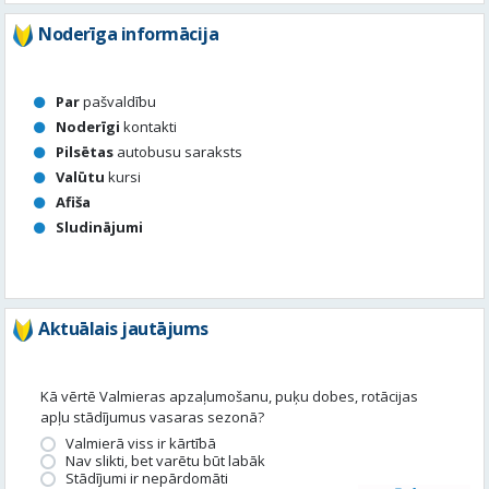
Noderīga informācija
Par
pašvaldību
Noderīgi
kontakti
Pilsētas
autobusu saraksts
Valūtu
kursi
Afiša
Sludinājumi
Aktuālais jautājums
Kā vērtē Valmieras apzaļumošanu, puķu dobes, rotācijas
apļu stādījumus vasaras sezonā?
Valmierā viss ir kārtībā
Nav slikti, bet varētu būt labāk
Stādījumi ir nepārdomāti