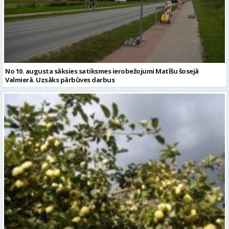
No 10. augusta sāksies satiksmes ierobežojumi Matīšu šosejā
Valmierā. Uzsāks pārbūves darbus