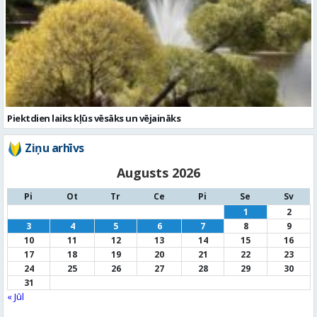
Piektdien laiks kļūs vēsāks un vējaināks
Ziņu arhīvs
Augusts 2026
Pi
Ot
Tr
Ce
Pi
Se
Sv
1
2
3
4
5
6
7
8
9
10
11
12
13
14
15
16
17
18
19
20
21
22
23
24
25
26
27
28
29
30
31
« Jūl