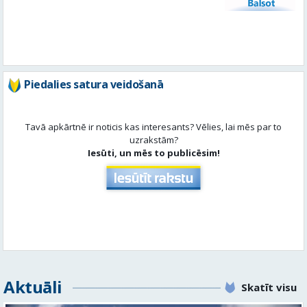
Balsot
Piedalies satura veidošanā
Tavā apkārtnē ir noticis kas interesants? Vēlies, lai mēs par to
uzrakstām?
Iesūti, un mēs to publicēsim!
Aktuāli
Skatīt visu