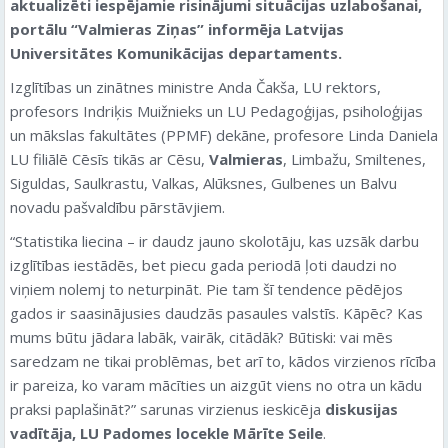
aktualizēti iespējamie risinājumi situācijas uzlabošanai
,
portālu “Valmieras Ziņas” informēja Latvijas
Universitātes Komunikācijas departaments.
Izglītības un zinātnes ministre Anda Čakša, LU rektors,
profesors Indriķis Muižnieks un LU Pedagoģijas, psiholoģijas
un mākslas fakultātes (PPMF) dekāne, profesore Linda Daniela
LU filiālē Cēsīs tikās ar Cēsu,
Valmieras
, Limbažu, Smiltenes,
Siguldas, Saulkrastu, Valkas, Alūksnes, Gulbenes un Balvu
novadu pašvaldību pārstāvjiem.
“Statistika liecina – ir daudz jauno skolotāju, kas uzsāk darbu
izglītības iestādēs, bet piecu gada periodā ļoti daudzi no
viņiem nolemj to neturpināt. Pie tam šī tendence pēdējos
gados ir saasinājusies daudzās pasaules valstīs. Kāpēc? Kas
mums būtu jādara labāk, vairāk, citādāk? Būtiski: vai mēs
saredzam ne tikai problēmas, bet arī to, kādos virzienos rīcība
ir pareiza, ko varam mācīties un aizgūt viens no otra un kādu
praksi paplašināt?” sarunas virzienus ieskicēja
diskusijas
vadītāja, LU Padomes locekle Mārīte Seile
.