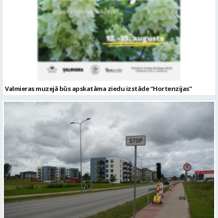
Valmieras muzejā būs apskatāma ziedu izstāde “Hortenzijas”