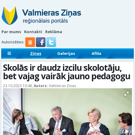
Par mums
Kontakti
Reklāma
Autorizēties:
Ziņas
Galerijas
Afiša
Sludinājumi
Reklāmraksti
Skolās ir daudz izcilu skolotāju,
bet vajag vairāk jauno pedagogu
23.10.2023 10:48,
Autors:
Valmieras Ziņas