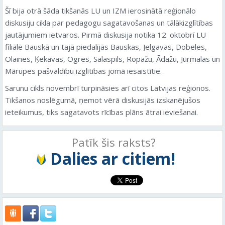
Šī bija otrā šāda tikšanās LU un IZM ierosinātā reģionālo
diskusiju cikla par pedagogu sagatavošanas un tālākizglītības
jautājumiem ietvaros. Pirmā diskusija notika 12. oktobrī LU
filiālē Bauskā un tajā piedalījās Bauskas, Jelgavas, Dobeles,
Olaines, Ķekavas, Ogres, Salaspils, Ropažu, Ādažu, Jūrmalas un
Mārupes pašvaldību izglītības jomā iesaistītie.
Sarunu cikls novembrī turpināsies arī citos Latvijas reģionos.
Tikšanos noslēgumā, ņemot vērā diskusijās izskanējušos
ieteikumus, tiks sagatavots rīcības plāns ātrai ieviešanai.
Patīk šis raksts?
Dalies ar citiem!