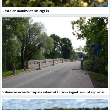
Sestdien daudzviet īslaicīgi līs
Valmieras novadā turpina sakārtot tiltus – šogad remontēs piecus