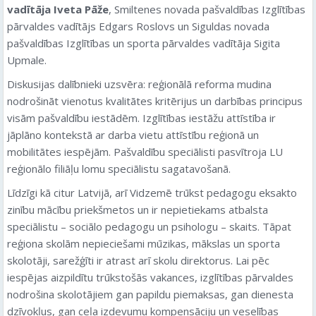
vadītāja Iveta Pāže
, Smiltenes novada pašvaldības Izglītības
pārvaldes vadītājs Edgars Roslovs un Siguldas novada
pašvaldības Izglītības un sporta pārvaldes vadītāja Sigita
Upmale.
Diskusijas dalībnieki uzsvēra: reģionālā reforma mudina
nodrošināt vienotus kvalitātes kritērijus un darbības principus
visām pašvaldību iestādēm. Izglītības iestāžu attīstība ir
jāplāno kontekstā ar darba vietu attīstību reģionā un
mobilitātes iespējām. Pašvaldību speciālisti pasvītroja LU
reģionālo filiāļu lomu speciālistu sagatavošanā.
Līdzīgi kā citur Latvijā, arī Vidzemē trūkst pedagogu eksakto
zinību mācību priekšmetos un ir nepietiekams atbalsta
speciālistu – sociālo pedagogu un psihologu – skaits. Tāpat
reģiona skolām nepieciešami mūzikas, mākslas un sporta
skolotāji, sarežģīti ir atrast arī skolu direktorus. Lai pēc
iespējas aizpildītu trūkstošās vakances, izglītības pārvaldes
nodrošina skolotājiem gan papildu piemaksas, gan dienesta
dzīvokļus, gan ceļa izdevumu kompensāciju un veselības