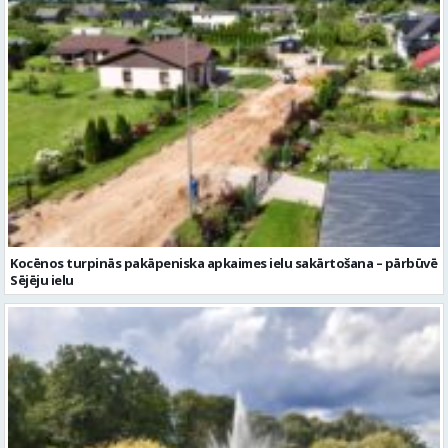
Kocēnos turpinās pakāpeniska apkaimes ielu sakārtošana – pārbūvē
Sējēju ielu