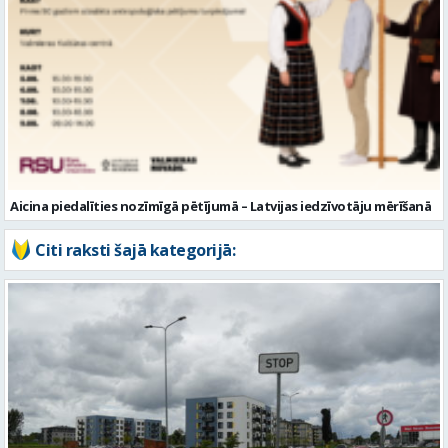
Aicina piedalīties nozīmīgā pētījumā – Latvijas iedzīvotāju mērīšanā
Citi raksti šajā kategorijā: