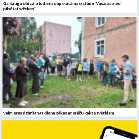
Garšaugu dārzā trīs dienas apskatāma izstāde “Vasaras ziedi
pilsētai svētkos”
Valmieras dzimšanas diena sākas ar Krāču kakta svētkiem