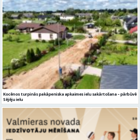
Kocēnos turpinās pakāpeniska apkaimes ielu sakārtošana – pārbūvē
Sējēju ielu