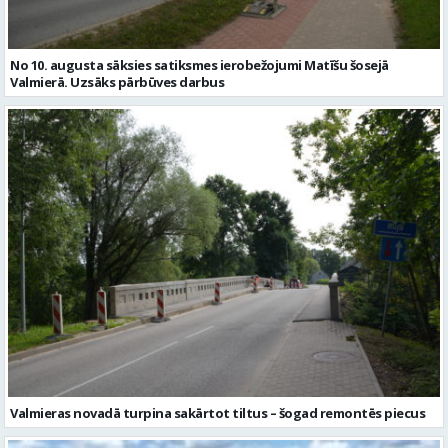
No 10. augusta sāksies satiksmes ierobežojumi Matīšu šosejā
Valmierā. Uzsāks pārbūves darbus
Valmieras novadā turpina sakārtot tiltus – šogad remontēs piecus