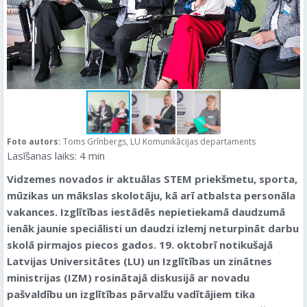
Foto autors:
Toms Grīnbergs, LU Komunikācijas departaments
Lasīšanas laiks:
4
min
Vidzemes novados ir aktuālas STEM priekšmetu, sporta,
mūzikas un mākslas skolotāju, kā arī atbalsta personāla
vakances. Izglītības iestādēs nepietiekamā daudzumā
ienāk jaunie speciālisti un daudzi izlemj neturpināt darbu
skolā pirmajos piecos gados. 19. oktobrī notikušajā
Latvijas Universitātes (LU) un Izglītības un zinātnes
ministrijas (IZM) rosinātajā diskusijā ar novadu
pašvaldību un izglītības pārvalžu vadītājiem tika