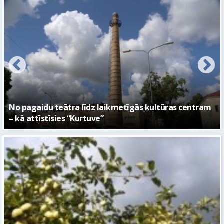
No pagaidu teātra līdz laikmetīgās kultūras centram
– kā attīstīsies “Kurtuve”