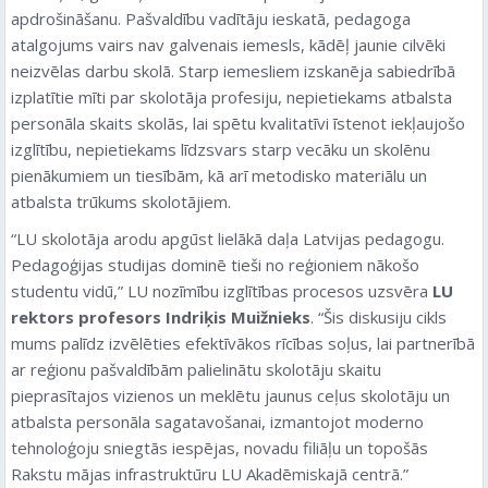
apdrošināšanu. Pašvaldību vadītāju ieskatā, pedagoga
atalgojums vairs nav galvenais iemesls, kādēļ jaunie cilvēki
neizvēlas darbu skolā. Starp iemesliem izskanēja sabiedrībā
izplatītie mīti par skolotāja profesiju, nepietiekams atbalsta
personāla skaits skolās, lai spētu kvalitatīvi īstenot iekļaujošo
izglītību, nepietiekams līdzsvars starp vecāku un skolēnu
pienākumiem un tiesībām, kā arī metodisko materiālu un
atbalsta trūkums skolotājiem.
“LU skolotāja arodu apgūst lielākā daļa Latvijas pedagogu.
Pedagoģijas studijas dominē tieši no reģioniem nākošo
studentu vidū,” LU nozīmību izglītības procesos uzsvēra
LU
rektors profesors Indriķis Muižnieks
. “Šis diskusiju cikls
mums palīdz izvēlēties efektīvākos rīcības soļus, lai partnerībā
ar reģionu pašvaldībām palielinātu skolotāju skaitu
pieprasītajos vizienos un meklētu jaunus ceļus skolotāju un
atbalsta personāla sagatavošanai, izmantojot moderno
tehnoloģoju sniegtās iespējas, novadu filiāļu un topošās
Rakstu mājas infrastruktūru LU Akadēmiskajā centrā.”