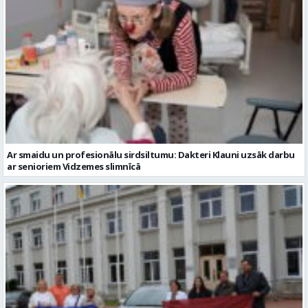
Ar smaidu un profesionālu sirdsiltumu: Dakteri Klauni uzsāk darbu
ar senioriem Vidzemes slimnīcā