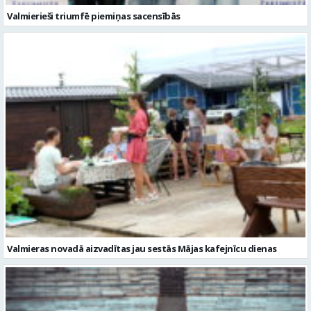
Valmierieši triumfē piemiņas sacensībās
Valmieras novadā aizvadītas jau sestās Mājas kafejnīcu dienas