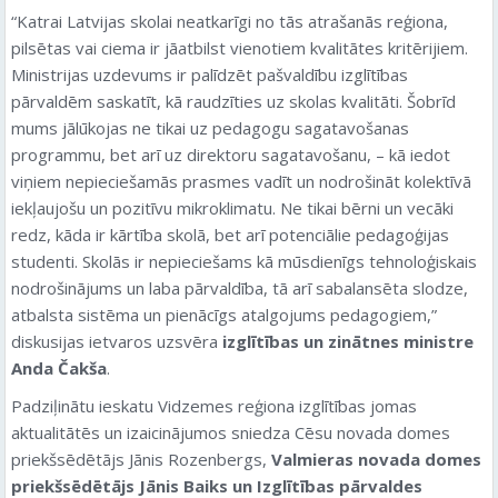
“Katrai Latvijas skolai neatkarīgi no tās atrašanās reģiona,
pilsētas vai ciema ir jāatbilst vienotiem kvalitātes kritērijiem.
Ministrijas uzdevums ir palīdzēt pašvaldību izglītības
pārvaldēm saskatīt, kā raudzīties uz skolas kvalitāti. Šobrīd
mums jālūkojas ne tikai uz pedagogu sagatavošanas
programmu, bet arī uz direktoru sagatavošanu, – kā iedot
viņiem nepieciešamās prasmes vadīt un nodrošināt kolektīvā
iekļaujošu un pozitīvu mikroklimatu. Ne tikai bērni un vecāki
redz, kāda ir kārtība skolā, bet arī potenciālie pedagoģijas
studenti. Skolās ir nepieciešams kā mūsdienīgs tehnoloģiskais
nodrošinājums un laba pārvaldība, tā arī sabalansēta slodze,
atbalsta sistēma un pienācīgs atalgojums pedagogiem,”
diskusijas ietvaros uzsvēra
izglītības un zinātnes ministre
Anda Čakša
.
Padziļinātu ieskatu Vidzemes reģiona izglītības jomas
aktualitātēs un izaicinājumos sniedza Cēsu novada domes
priekšsēdētājs Jānis Rozenbergs,
Valmieras novada domes
priekšsēdētājs Jānis Baiks un Izglītības pārvaldes