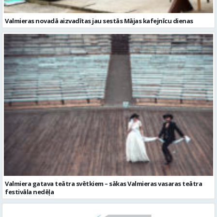
Valmieras novadā aizvadītas jau sestās Mājas kafejnīcu dienas
Valmiera gatava teātra svētkiem – sākas Valmieras vasaras teātra
festivāla nedēļa