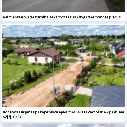
Valmieras novadā turpina sakārtot tiltus – šogad remontēs piecus
Kocēnos turpinās pakāpeniska apkaimes ielu sakārtošana – pārbūvē
Sējēju ielu