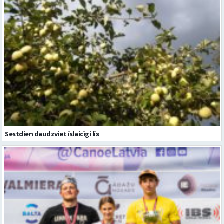
Sestdien daudzviet īslaicīgi līs