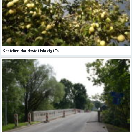
Sestdien daudzviet īslaicīgi līs