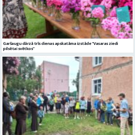
Garšaugu dārzā trīs dienas apskatāma izstāde “Vasaras ziedi
pilsētai svētkos”