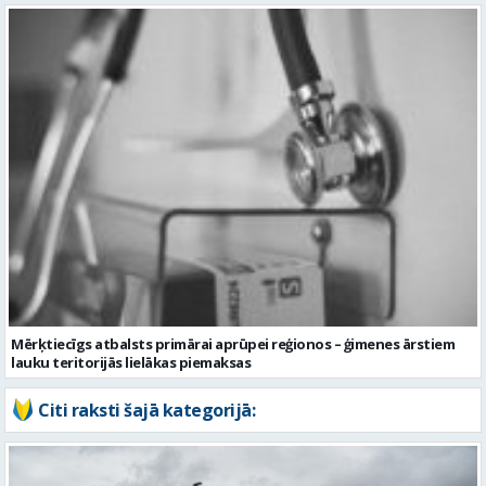
Mērķtiecīgs atbalsts primārai aprūpei reģionos – ģimenes ārstiem
lauku teritorijās lielākas piemaksas
Citi raksti šajā kategorijā: