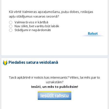
Kā vērtē Valmieras apzaļumošanu, puķu dobes, rotācijas
apļu stādījumus vasaras sezonā?
Valmierā viss ir kārtībā
Nav slikti, bet varētu būt labāk
Stādījumi ir nepārdomāti
Balsot
Piedalies satura veidošanā
Tavā apkārtnē ir noticis kas interesants? Vēlies, lai mēs par to
uzrakstām?
Iesūti, un mēs to publicēsim!