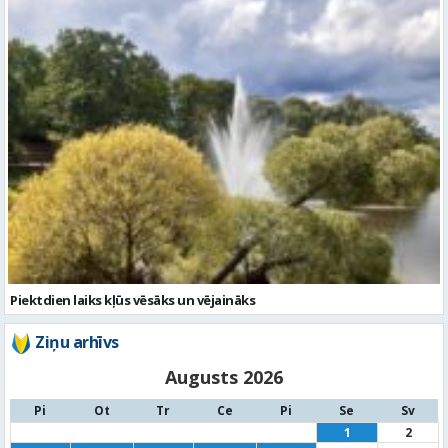
Piektdien laiks kļūs vēsāks un vējaināks
Ziņu arhīvs
Augusts 2026
Pi
Ot
Tr
Ce
Pi
Se
Sv
1
2