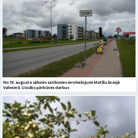
No 10. augusta sāksies satiksmes ierobežojumi Matīšu šosejā
Valmierā. Uzsāks pārbūves darbus