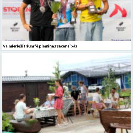
Valmierieši triumfē piemiņas sacensībās