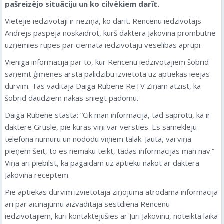
pašreizējo situāciju un ko cilvēkiem darīt.
Vietējie iedzīvotāji ir neziņā, ko darīt. Rencēnu iedzīvotājs
Andrejs paspēja noskaidrot, kurš daktera Jakovina prombūtnē
uzņēmies rūpes par ciemata iedzīvotāju veselības aprūpi.
Vienīgā informācija par to, kur Rencēnu iedzīvotājiem šobrīd
saņemt ģimenes ārsta palīdzību izvietota uz aptiekas ieejas
durvīm. Tās vadītāja Daiga Rubene ReTV Ziņām atzīst, ka
šobrīd daudziem nākas sniegt padomu.
Daiga Rubene stāsta: “Cik man informācija, tad saprotu, ka ir
daktere Grūsle, pie kuras viņi var vērsties. Es sameklēju
telefona numuru un nododu viņiem tālāk. Jautā, vai viņa
pieņem šeit, to es nemāku teikt, tādas informācijas man nav.”
Viņa arī piebilst, ka pagaidām uz aptieku nākot ar daktera
Jakovina receptēm.
Pie aptiekas durvīm izvietotajā ziņojumā atrodama informācija
arī par aicinājumu aizvadītajā sestdienā Rencēnu
iedzīvotājiem, kuri kontaktējušies ar Juri Jakovinu, noteiktā laika