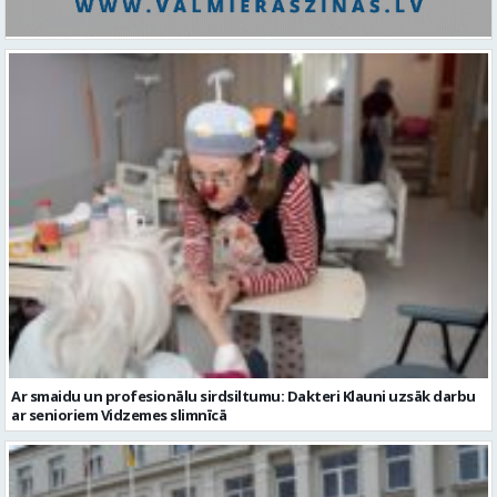
Ar smaidu un profesionālu sirdsiltumu: Dakteri Klauni uzsāk darbu
ar senioriem Vidzemes slimnīcā