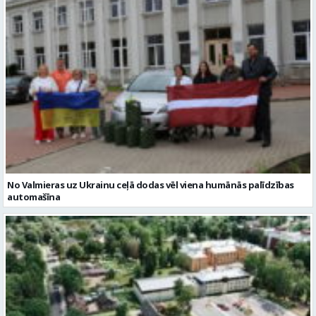
No Valmieras uz Ukrainu ceļā dodas vēl viena humānās palīdzības
automašīna