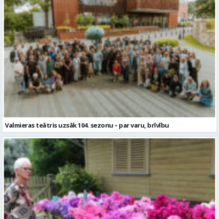
Valmieras teātris uzsāk 104. sezonu – par varu, brīvību