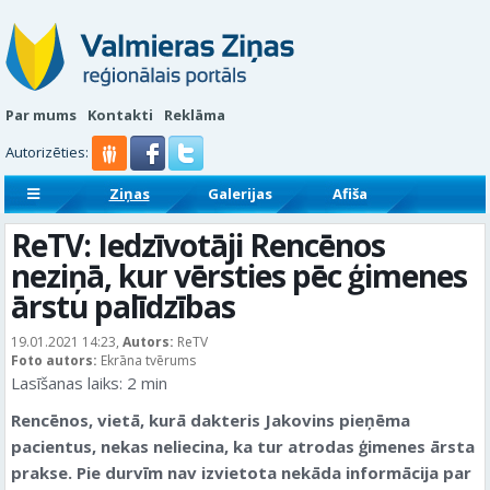
Par mums
Kontakti
Reklāma
Autorizēties:
Ziņas
Galerijas
Afiša
Sludinājumi
Reklāmraksti
ReTV: Iedzīvotāji Rencēnos
neziņā, kur vērsties pēc ģimenes
ārstu palīdzības
19.01.2021 14:23,
Autors:
ReTV
Foto autors:
Ekrāna tvērums
Lasīšanas laiks:
2
min
Rencēnos, vietā, kurā dakteris Jakovins pieņēma
pacientus, nekas neliecina, ka tur atrodas ģimenes ārsta
prakse. Pie durvīm nav izvietota nekāda informācija par