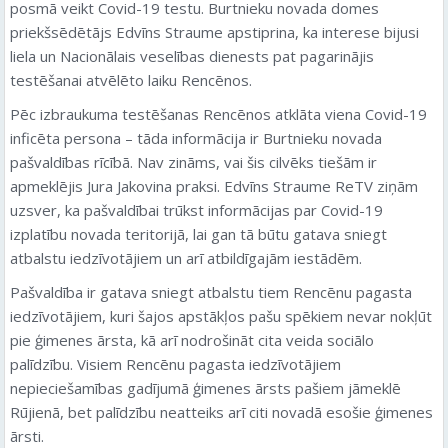
posmā veikt Covid-19 testu. Burtnieku novada domes
priekšsēdētājs Edvīns Straume apstiprina, ka interese bijusi
liela un Nacionālais veselības dienests pat pagarinājis
testēšanai atvēlēto laiku Rencēnos.
Pēc izbraukuma testēšanas Rencēnos atklāta viena Covid-19
inficēta persona – tāda informācija ir Burtnieku novada
pašvaldības rīcībā. Nav zināms, vai šis cilvēks tiešām ir
apmeklējis Jura Jakovina praksi. Edvīns Straume ReTV ziņām
uzsver, ka pašvaldībai trūkst informācijas par Covid-19
izplatību novada teritorijā, lai gan tā būtu gatava sniegt
atbalstu iedzīvotājiem un arī atbildīgajām iestādēm.
Pašvaldība ir gatava sniegt atbalstu tiem Rencēnu pagasta
iedzīvotājiem, kuri šajos apstākļos pašu spēkiem nevar nokļūt
pie ģimenes ārsta, kā arī nodrošināt cita veida sociālo
palīdzību. Visiem Rencēnu pagasta iedzīvotājiem
nepieciešamības gadījumā ģimenes ārsts pašiem jāmeklē
Rūjienā, bet palīdzību neatteiks arī citi novadā esošie ģimenes
ārsti.