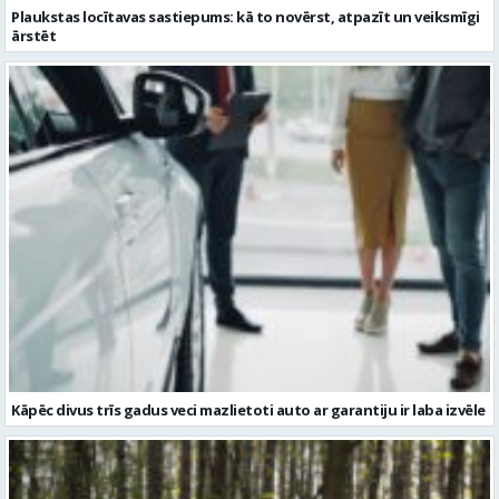
Plaukstas locītavas sastiepums: kā to novērst, atpazīt un veiksmīgi
ārstēt
Kāpēc divus trīs gadus veci mazlietoti auto ar garantiju ir laba izvēle