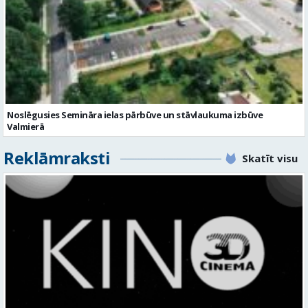
Noslēgusies Semināra ielas pārbūve un stāvlaukuma izbūve
Valmierā
Reklāmraksti
Skatīt visu