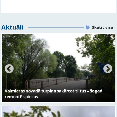
Aktuāli
Skatīt visu
No pagaidu teātra līdz laikmetīgās kultūras centram
– kā attīstīsies “Kurtuve”