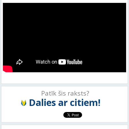
Patīk šis raksts?
Dalies ar citiem!