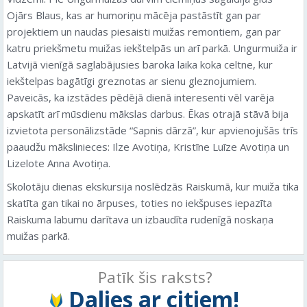
Ojārs Blaus, kas ar humoriņu mācēja pastāstīt gan par
projektiem un naudas piesaisti muižas remontiem, gan par
katru priekšmetu muižas iekštelpās un arī parkā. Ungurmuiža ir
Latvijā vienīgā saglabājusies baroka laika koka celtne, kur
iekštelpas bagātīgi greznotas ar sienu gleznojumiem.
Paveicās, ka izstādes pēdējā dienā interesenti vēl varēja
apskatīt arī mūsdienu mākslas darbus. Ēkas otrajā stāvā bija
izvietota personālizstāde “Sapnis dārzā”, kur apvienojušās trīs
paaudžu mākslinieces: Ilze Avotiņa, Kristīne Luīze Avotiņa un
Lizelote Anna Avotiņa.
Skolotāju dienas ekskursija noslēdzās Raiskumā, kur muiža tika
skatīta gan tikai no ārpuses, toties no iekšpuses iepazīta
Raiskuma labumu darītava un izbaudīta rudenīgā noskaņa
muižas parkā.
Patīk šis raksts?
Dalies ar citiem!