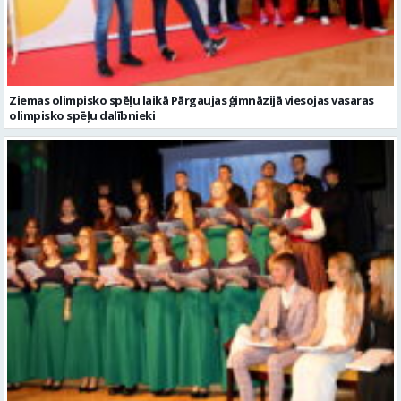
olimpisko spēļu dalībnieki
Pārgaujas ģimnāzijā tic brīnumiem un ziedo labdarībai