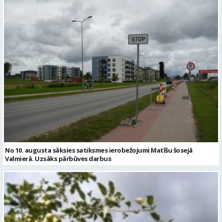
No 10. augusta sāksies satiksmes ierobežojumi Matīšu šosejā
Valmierā. Uzsāks pārbūves darbus