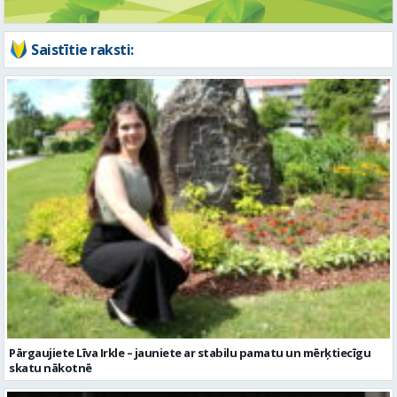
Pārgaujiete Līva Irkle – jauniete ar stabilu pamatu un mērķtiecīgu
skatu nākotnē