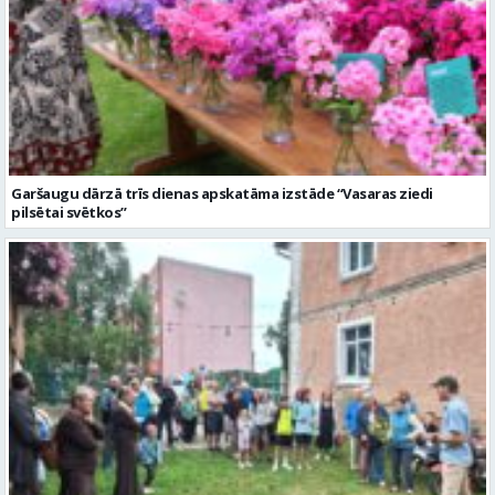
Garšaugu dārzā trīs dienas apskatāma izstāde “Vasaras ziedi
pilsētai svētkos”
Valmieras dzimšanas diena sākas ar Krāču kakta svētkiem