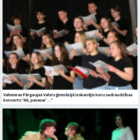
Valmieras Pārgaujas Valsts ģimnāzijā izskanējis koru sadraudzības
koncerts “Ak, pavasar`…”