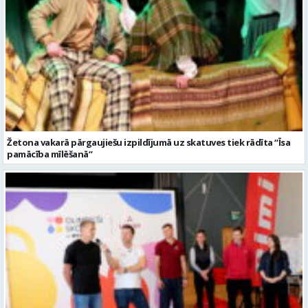
Žetona vakarā pārgaujiešu izpildījumā uz skatuves tiek rādīta “Īsa
pamācība mīlēšanā”
Ziemas olimpisko spēļu laikā Pārgaujas ģimnāzijā viesojas vasaras