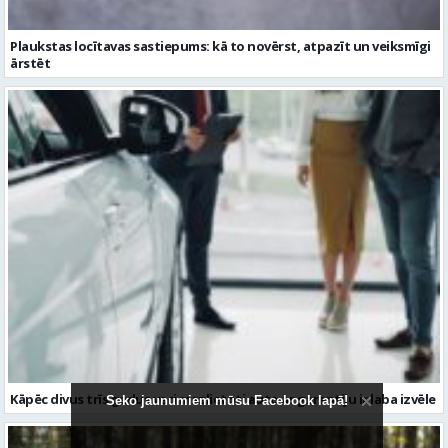
Kāpēc divus trīs gadus veci mazlietoti auto ar garantiju ir laba izvēle
Seko jaunumiem mūsu Facebook lapā!