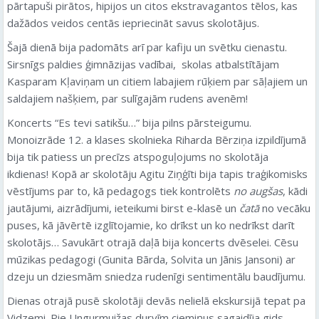
pārtapuši pirātos, hipijos un citos ekstravagantos tēlos, kas
dažādos veidos centās iepriecināt savus skolotājus.
Šajā dienā bija padomāts arī par kafiju un svētku cienastu.
Sirsnīgs paldies ģimnāzijas vadībai, skolas atbalstītājam
Kasparam Kļaviņam un citiem labajiem rūķiem par sāļajiem un
saldajiem našķiem, par sulīgajām rudens avenēm!
Koncerts “Es tevi satikšu…” bija pilns pārsteigumu.
Monoizrāde 12. a klases skolnieka Riharda Bērziņa izpildījumā
bija tik patiess un precīzs atspoguļojums no skolotāja
ikdienas! Kopā ar skolotāju Agitu Ziņģīti bija tapis traģikomisks
vēstījums par to, kā pedagogs tiek kontrolēts
no augšas
, kādi
jautājumi, aizrādījumi, ieteikumi birst e-klasē un
čatā
no vecāku
puses, kā jāvērtē izglītojamie, ko drīkst un ko nedrīkst darīt
skolotājs… Savukārt otrajā daļā bija koncerts dvēselei. Cēsu
mūzikas pedagogi (Gunita Bārda, Solvita un Jānis Jansoni) ar
dzeju un dziesmām sniedza rudenīgi sentimentālu baudījumu.
Dienas otrajā pusē skolotāji devās nelielā ekskursijā tepat pa
Vidzemi. Pie Ungurmuižas durvīm ciemiņus sagaidīja gids