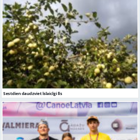
Sestdien daudzviet īslaicīgi līs