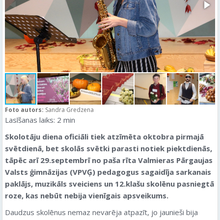
Foto autors:
Sandra Gredzena
Lasīšanas laiks:
2
min
Skolotāju diena oficiāli tiek atzīmēta oktobra pirmajā
svētdienā, bet skolās svētki parasti notiek piektdienās,
tāpēc arī 29.septembrī no paša rīta Valmieras Pārgaujas
Valsts ģimnāzijas (VPVĢ) pedagogus sagaidīja sarkanais
paklājs, muzikāls sveiciens un 12.klašu skolēnu pasniegtā
roze, kas nebūt nebija vienīgais apsveikums.
Daudzus skolēnus nemaz nevarēja atpazīt, jo jaunieši bija