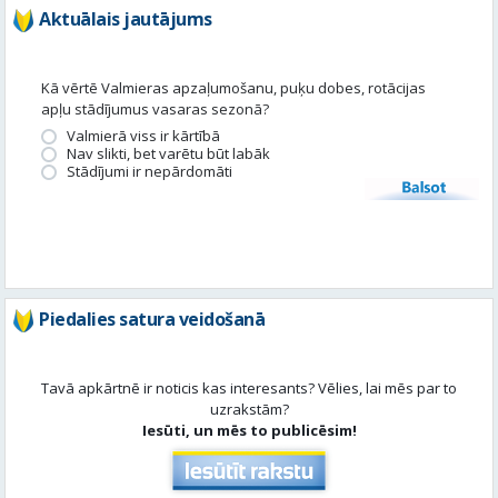
Valmierā viss ir kārtībā
Nav slikti, bet varētu būt labāk
Stādījumi ir nepārdomāti
Balsot
Piedalies satura veidošanā
Tavā apkārtnē ir noticis kas interesants? Vēlies, lai mēs par to
uzrakstām?
Iesūti, un mēs to publicēsim!