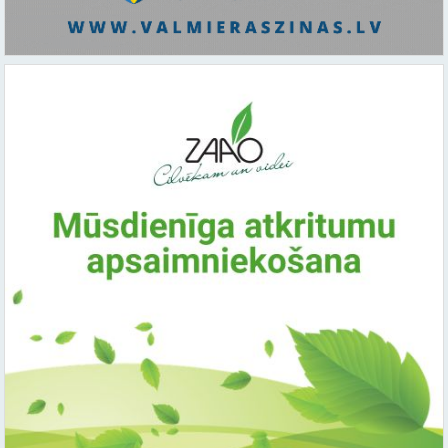
Saistītie raksti: