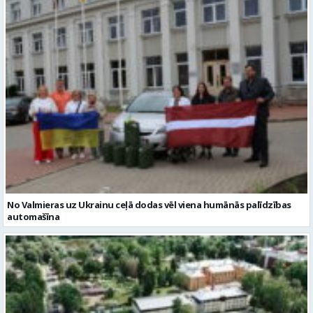
No Valmieras uz Ukrainu ceļā dodas vēl viena humānās palīdzības
automašīna