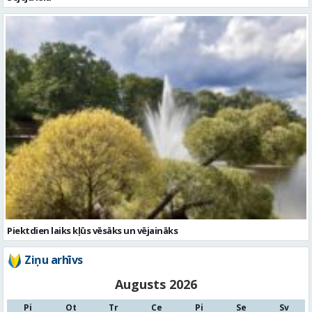
Piektdien laiks kļūs vēsāks un vējaināks
Ziņu arhīvs
Augusts 2026
Pi
Ot
Tr
Ce
Pi
Se
Sv
1
2
3
4
5
6
7
8
9
10
11
12
13
14
15
16
17
18
19
20
21
22
23
24
25
26
27
28
29
30
31