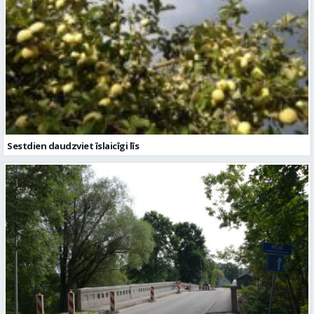
Sestdien daudzviet īslaicīgi līs
Valmieras novadā turpina sakārtot tiltus – šogad remontēs piecus