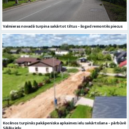
Kocēnos turpinās pakāpeniska apkaimes ielu sakārtošana – pārbūvē
Sējēju ielu