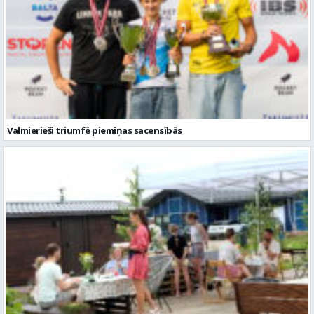
Valmierieši triumfē piemiņas sacensībās
Valmieras novadā aizvadītas jau sestās Mājas kafejnīcu dienas