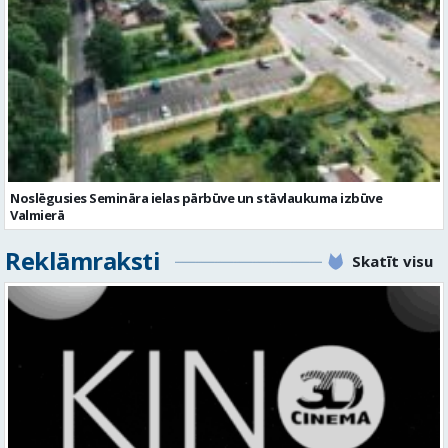
Noslēgusies Semināra ielas pārbūve un stāvlaukuma izbūve
Valmierā
Reklāmraksti
Skatīt visu