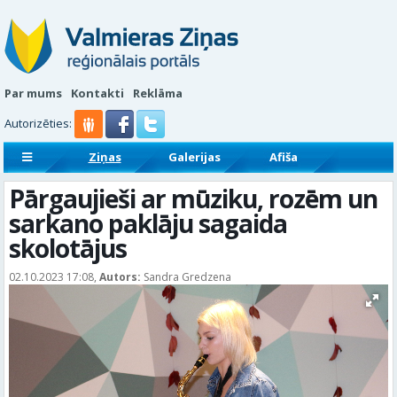
Par mums
Kontakti
Reklāma
Autorizēties:
Ziņas
Galerijas
Afiša
Sludinājumi
Reklāmraksti
Pārgaujieši ar mūziku, rozēm un
sarkano paklāju sagaida
skolotājus
02.10.2023 17:08,
Autors:
Sandra Gredzena