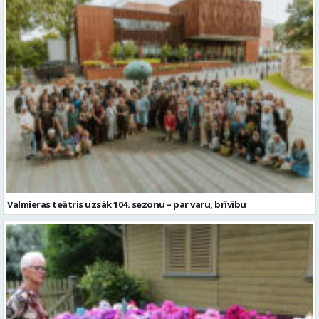
Valmieras teātris uzsāk 104. sezonu – par varu, brīvību