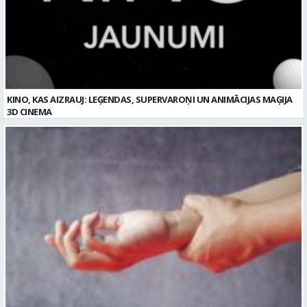
KINO, KAS AIZRAUJ: LEĢENDAS, SUPERVAROŅI UN ANIMĀCIJAS MAĢIJA
3D CINEMA
Plaukstas locītavas sastiepums: kā to novērst, atpazīt un veiksmīgi
ārstēt