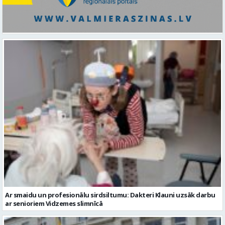
Ar smaidu un profesionālu sirdsiltumu: Dakteri Klauni uzsāk darbu
ar senioriem Vidzemes slimnīcā