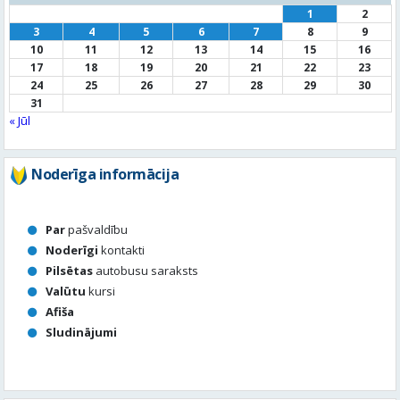
« Jūl
Noderīga informācija
Par
pašvaldību
Noderīgi
kontakti
Pilsētas
autobusu saraksts
Valūtu
kursi
Afiša
Sludinājumi
Aktuālais jautājums
Kā vērtē Valmieras apzaļumošanu, puķu dobes, rotācijas
apļu stādījumus vasaras sezonā?