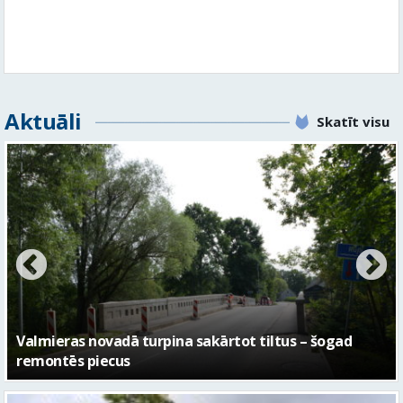
Aktuāli
Skatīt visu
No pagaidu teātra līdz laikmetīgās kultūras centram
– kā attīstīsies “Kurtuve”