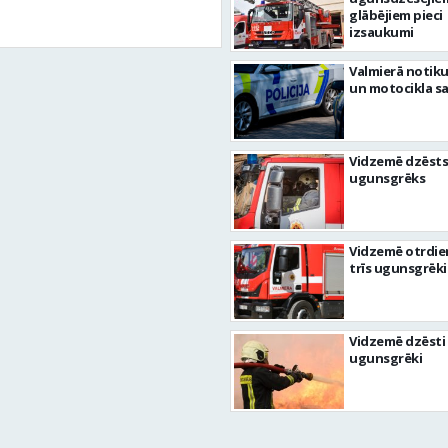
glābējiem pieci
izsaukumi
Valmierā notiku
un motocikla s
Vidzemē dzēsts
ugunsgrēks
Vidzemē otrdie
trīs ugunsgrēki
Vidzemē dzēsti 
ugunsgrēki