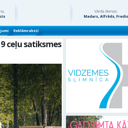
na,
Vārda dienas:
sts
Madars, Alfrēds, Fredi
ājumi
Reklāmraksti
 9 ceļu satiksmes