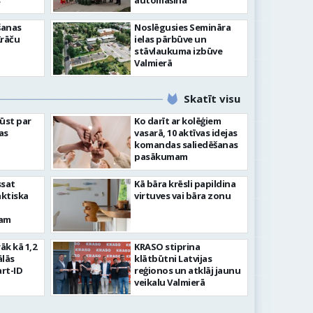
”
automašīna
šanas
Noslēgusies Semināra
Krāču
ielas pārbūve un
stāvlaukuma izbūve
Valmierā
Skatīt visu
ļūst par
Ko darīt ar kolēģiem
as
vasarā, 10 aktīvas idejas
komandas saliedēšanas
pasākumam
ssat
Kā bāra krēsli papildina
aktiska
virtuves vai bāra zonu
kam
rāk kā 1,2
KRASO stiprina
ālās
klātbūtni Latvijas
rt-ID
reģionos un atklāj jaunu
veikalu Valmierā