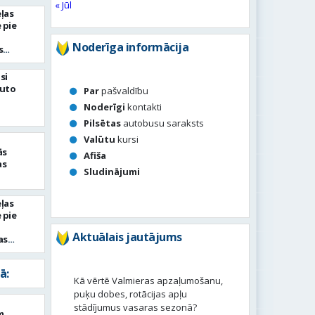
« Jūl
ļas
 pie
Noderīga informācija
s
si
auto
Par
pašvaldību
Noderīgi
kontakti
Pilsētas
autobusu saraksts
Valūtu
kursi
ās
Afiša
as
Sludinājumi
ļas
 pie
Aktuālais jautājums
as
ā:
Kā vērtē Valmieras apzaļumošanu,
puķu dobes, rotācijas apļu
stādījumus vasaras sezonā?
m