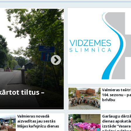
ot tiltus –
No pagaidu teātra lī
Valmieras teātr
104. sezonu – pa
centram – kā attīstīs
brīvību
Valmieras novadā
Garšaugu dārzā 
aizvadītas jau sestās
dienas apskat
Mājas kafejnīcu dienas
izstāde “Vasara