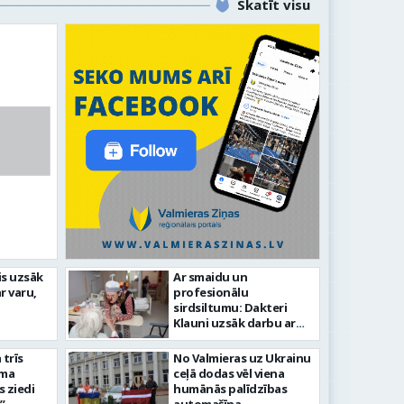
Skatīt visu
dz laikmetīgās kultūras
is uzsāk
Ar smaidu un
FOTO: Ar 
r varu,
profesionālu
ies “Kurtuve”
aizvadīta
sirdsiltumu: Dakteri
Klauni uzsāk darbu ar
senioriem Vidzemes
slimnīcā
trīs
No Valmieras uz Ukrainu
āma
ceļā dodas vēl viena
s ziedi
humānās palīdzības