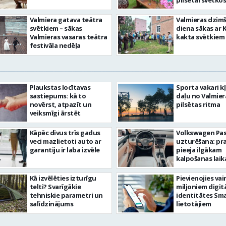
pilsētai svētkos
Valmiera gatava teātra
Valmieras dzim
svētkiem – sākas
diena sākas ar 
Valmieras vasaras teātra
kakta svētkiem
festivāla nedēļa
Plaukstas locītavas
Sporta vakari k
sastiepums: kā to
daļu no Valmier
novērst, atpazīt un
pilsētas ritma
veiksmīgi ārstēt
Kāpēc divus trīs gadus
Volkswagen Pa
veci mazlietoti auto ar
uzturēšana: pr
garantiju ir laba izvēle
pieeja ilgākam
kalpošanas lai
Kā izvēlēties izturīgu
Pievienojies vai
telti? Svarīgākie
miljoniem digit
tehniskie parametri un
identitātes Sma
salīdzinājums
lietotājiem