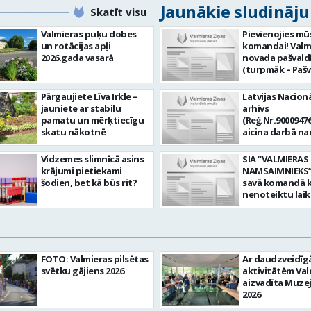
Jaunākie sludināj
Skatīt visu
Valmieras puķu dobes
Pievienojies mū
un rotācijas apļi
komandai! Valm
2026.gada vasarā
novada pašvald
(turpmāk – Pašv
aicina darbā
Informācijas te
Pārgaujiete Līva Irkle –
Latvijas Nacionā
centra (ITC) inf
jauniete ar stabilu
arhīvs
tehnoloģiju
pamatu un mērķtiecīgu
(Reģ.Nr.90009476
administratoru/
skatu nākotnē
aicina darbā n
nenoteiktu laik
pārzini (uz nen
vieta: Rūjienas 
laiku) Valmieras
Vidzemes slimnīcā asins
SIA “VALMIERAS
Naukšēnu apvi
valsts arhīvā Mēs
krājumi pietiekami
NAMSAIMNIEKS” 
teritorijās Ja Tev
Valmieras zonāl
šodien, bet kā būs rīt?
savā komandā k
vēlme: nodrošin
arhīvā uzkrājam
nenoteiktu lai
informācijas un
uzskaitām, sag
SPECIALIZĒTĀ
komunikācijas
darām pieejam
AUTOMOBIĻA V
tehnoloģijām (
popularizējam 
Galvenie amata
IKT) saistīto p
dokumentāro
pienākumi: vadī
pieteikumu pār
mantojumu. M
apkalpot specia
un operatīvu ri
FOTO: Valmieras pilsētas
Ar daudzveidī
pārraudzībā un
(arī kravas) aut
nodrošināt
svētku gājiens 2026
aktivitātēm Val
zonā ietilpst Va
uzturēt uzticē
datortehnikas l
aizvadīta Muze
Valkas, Smilten
automobili teh
atbalstu un ar 
2026
Limbažu novadi
kārtībā. veikt v
saistīto
savai komandai