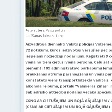
Foto autors:
Valsts policija
Lasīšanas laiks:
< 1
min
Aizvadītajā diennaktī Valsts policijas Vidzeme
72 notikumi, kuros iedzīvotāji vērsušies pēc p
iespējami noziedzīgi nodarījumi. Reģistrēti 9 
vienā no tiem cietusi viena persona. Ceļu sa
pieņemti 109 administratīvo pārkāpumu lēmum
braukšanas ātruma pārsniegšanu un viens par
konstatēts viens transportlīdzekļa vadītājs, k
alkohola reibumā,
portālu “Valmieras Ziņas” i
Sabiedrisko attiecību nodaļas vecākā speciāl
CSNG AR CIETUŠAJIEM UN BOJĀ GĀJUŠAJIEM 
(CSNG AR CIETUŠAJIEM UN BOJĀ GĀJUŠAJIEM)