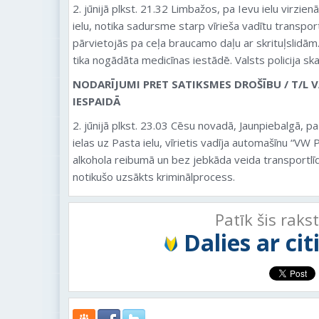
2. jūnijā plkst. 21.32 Limbažos, pa Ievu ielu virzie
ielu, notika sadursme starp vīrieša vadītu transportl
pārvietojās pa ceļa braucamo daļu ar skrituļslidām
tika nogādāta medicīnas iestādē. Valsts policija s
NODARĪJUMI PRET SATIKSMES DROŠĪBU / T/L V
IESPAIDĀ
2. jūnijā plkst. 23.03 Cēsu novadā, Jaunpiebalgā, pa
ielas uz Pasta ielu, vīrietis vadīja automašīnu “V
alkohola reibumā un bez jebkāda veida transportlī
notikušo uzsākts kriminālprocess.
Patīk šis raks
Dalies ar ci