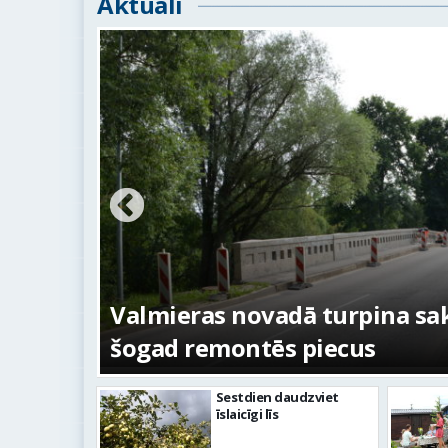
Aktuāli
ojumi
Valmieras novadā turpina sakārt
šogad remontēs piecus
Sestdien daudzviet
īslaicīgi līs