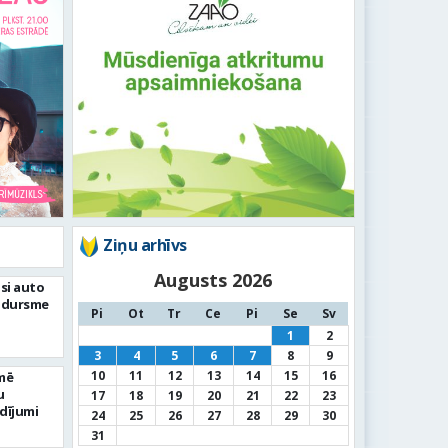
Ziņu arhīvs
Augusts 2026
si auto
adursme
Pi
Ot
Tr
Ce
Pi
Se
Sv
1
2
3
4
5
6
7
8
9
10
11
12
13
14
15
16
mē
u
17
18
19
20
21
22
23
dījumi
24
25
26
27
28
29
30
31