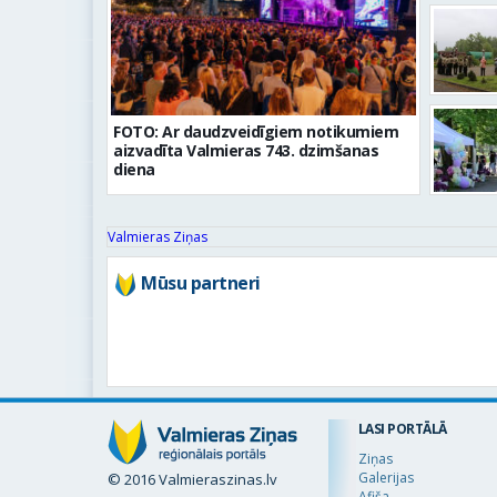
FOTO: Ar daudzveidīgiem notikumiem
aizvadīta Valmieras 743. dzimšanas
diena
Valmieras Ziņas
Mūsu partneri
LASI PORTĀLĀ
Ziņas
Galerijas
© 2016 Valmieraszinas.lv
Afiša