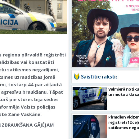
s reģiona pārvaldē reģistrēti
alīdzības vai konstatēti
ceļu satiksmes negadījumi,
Saistītie raksti:
tiksmes uzraudzības jomā
i, tostarp 44 par atļautā
Valmierā notiku
 agresīvu braukšanu. Tāpat
un motocikla s
urš pie stūres bija sēdies
nformēja Valsts policijas
iste Zane Vaskāne.
Pirmdien Vidze
reģistrēti 12 ceļ
/ UZBRAUKŠANA GĀJĒJAM
satiksmes nega