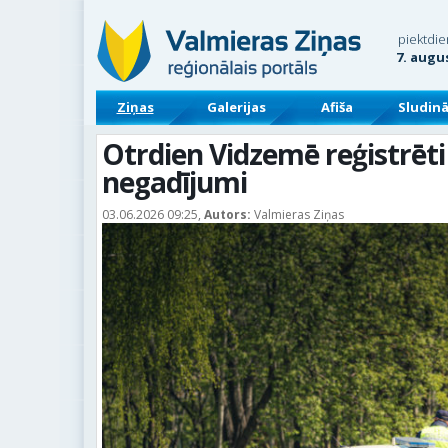
piektdie
7. augu
Ziņas
Galerijas
Afiša
Sludin
Otrdien Vidzemē reģistrēti
negadījumi
03.06.2026 09:25,
Autors:
Valmieras Ziņas