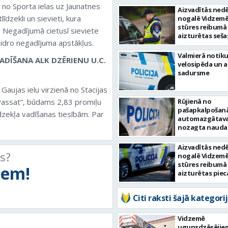
nā no Sporta ielas uz Jaunatnes
Aizvadītās nedē
īdzekli un sievieti, kura
nogalē Vidzemē
stūres reibumā
. Negadījumā cietusī sieviete
aizturētas seša
kaidro negadījuma apstākļus.
personas
Valmierā notiku
ADĪŠANA ALK DZĒRIENU U.C.
velosipēda un 
sadursme
 Gaujas ielu virzienā no Stacijas
W Passat”, būdams 2,83 promiļu
Rūjienā no
pašapkalpošan
dzekļa vadīšanas tiesībām. Par
automazgātav
nozagta nauda
Aizvadītās nedē
ts?
nogalē Vidzemē
stūres reibumā
tiem!
aizturētas piec
personas
Citi raksti šajā kategorij
Vidzemē
ugunsdzēsējie