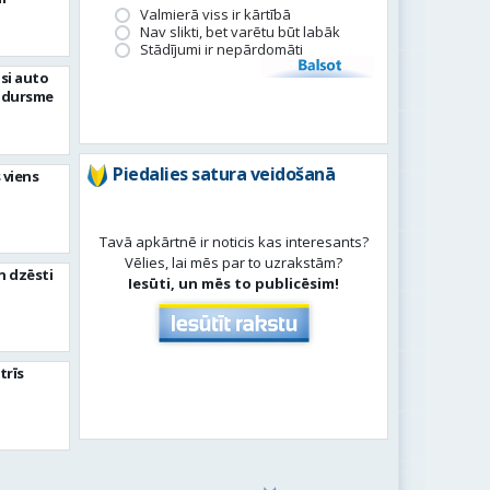
Valmierā viss ir kārtībā
Nav slikti, bet varētu būt labāk
Stādījumi ir nepārdomāti
Balsot
si auto
adursme
Piedalies satura veidošanā
 viens
Tavā apkārtnē ir noticis kas interesants?
Vēlies, lai mēs par to uzrakstām?
n dzēsti
Iesūti, un mēs to publicēsim!
trīs