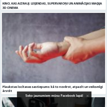
Plaukstas locītavas sastiepums: kā to novērst, atpazīt un veiksmīgi
ārstēt
Seko jaunumiem mūsu Facebook lapā!