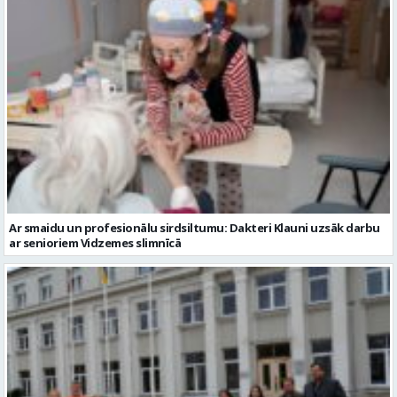
Ar smaidu un profesionālu sirdsiltumu: Dakteri Klauni uzsāk darbu
ar senioriem Vidzemes slimnīcā