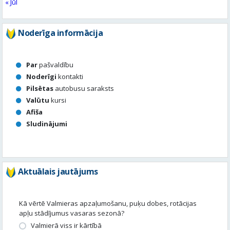
Par
pašvaldību
Noderīgi
kontakti
Pilsētas
autobusu saraksts
Valūtu
kursi
Afiša
Sludinājumi
Aktuālais jautājums
Kā vērtē Valmieras apzaļumošanu, puķu dobes, rotācijas
apļu stādījumus vasaras sezonā?
Valmierā viss ir kārtībā
Nav slikti, bet varētu būt labāk
Stādījumi ir nepārdomāti
Balsot