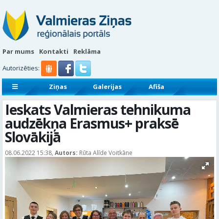
Par mums
Kontakti
Reklāma
Autorizēties:
Ziņas
Galerijas
Afiša
Sludinājumi
Reklāmraksti
Ieskats Valmieras tehnikuma
audzēkņa Erasmus+ praksē
Slovākijā
08.06.2022 15:38,
Autors:
Rūta Alīde Voitkāne