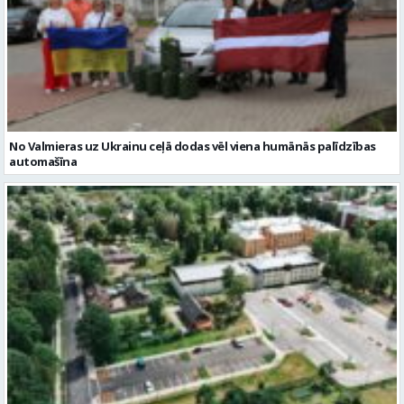
No Valmieras uz Ukrainu ceļā dodas vēl viena humānās palīdzības
automašīna
Noslēgusies Semināra ielas pārbūve un stāvlaukuma izbūve
Valmierā