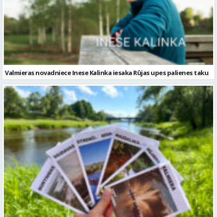
Valmieras novadniece Inese Kalinka iesaka Rūjas upes palienes taku
Jaunākie pieturpunkti Tavam ceļojumam Valmieras novadā