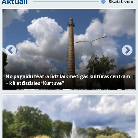
FOTO: Ar daudzveidīgiem notikumiem aizvadīta
Valmieras 743. dzimšanas diena