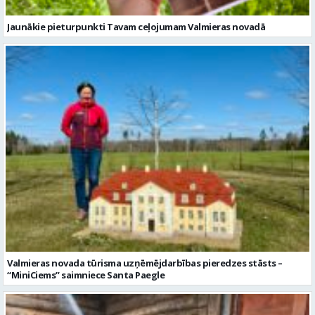
Valmieras novada tūrisma uzņēmējdarbības pieredzes stāsts –
“MiniCiems” saimniece Santa Paegle