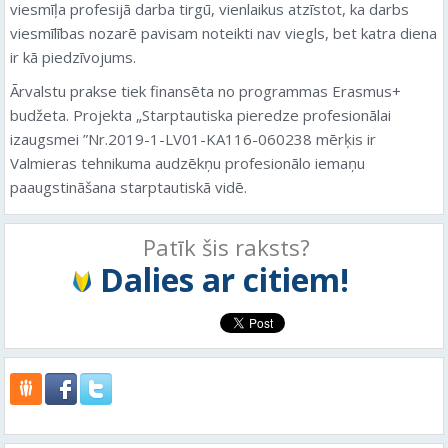
viesmīļa profesijā darba tirgū, vienlaikus atzīstot, ka darbs
viesmīlības nozarē pavisam noteikti nav viegls, bet katra diena
ir kā piedzīvojums.
Ārvalstu prakse tiek finansēta no programmas Erasmus+
budžeta. Projekta „Starptautiska pieredze profesionālai
izaugsmei ”Nr.2019-1-LV01-KA116-060238 mērķis ir
Valmieras tehnikuma audzēkņu profesionālo iemaņu
paaugstināšana starptautiskā vidē.
Patīk šis raksts?
Dalies ar citiem!