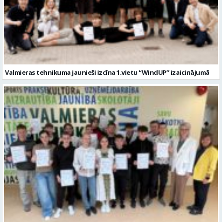
Valmieras tehnikuma jaunieši izcīna 1.vietu “WindUP” izaicinājumā
Noslēgusies Čerkasu profesionālā autoceļu liceja (Ukraina)
delegācijas pirmā mācību mobilitāte Valmieras tehnikumā