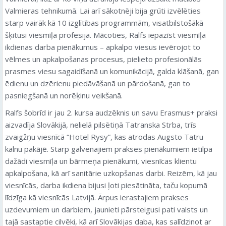
Valmieras tehnikumā. Lai arī sākotnēji bija grūti izvēlēties
starp vairāk kā 10 izglītības programmām, visatbilstošākā
šķitusi viesmīļa profesija. Mācoties, Ralfs iepazīst viesmīļa
ikdienas darba pienākumus – apkalpo viesus ievērojot to
vēlmes un apkalpošanas procesus, pielieto profesionālās
prasmes viesu sagaidīšanā un komunikācijā, galda klāšanā, gan
ēdienu un dzērienu piedāvāšanā un pārdošanā, gan to
pasniegšanā un norēķinu veikšanā.
Ralfs šobrīd ir jau 2. kursa audzēknis un savu Erasmus+ praksi
aizvadīja Slovākijā, nelielā pilsētiņā Tatranska Strba, trīs
zvaigžņu viesnīcā “Hotel Rysy”, kas atrodas Augsto Tatru
kalnu pakājē. Starp galvenajiem prakses pienākumiem ietilpa
dažādi viesmīļa un bārmeņa pienākumi, viesnīcas klientu
apkalpošana, kā arī sanitārie uzkopšanas darbi. Reizēm, kā jau
viesnīcās, darba ikdiena bijusi ļoti piesātināta, taču kopumā
līdzīga kā viesnīcās Latvijā. Ārpus ierastajiem prakses
uzdevumiem un darbiem, jaunieti pārsteigusi pati valsts un
tajā sastaptie cilvēki, kā arī Slovākijas daba, kas salīdzinot ar