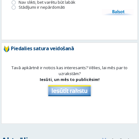
Piedalies satura veidošanā
Tavā apkārtnē ir noticis kas interesants? Vēlies, lai mēs par to
uzrakstām?
Iesūti, un mēs to publicēsim!
Aktuāli
Skatīt visu