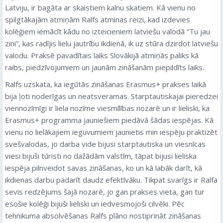
Latviju, ir bagāta ar skaistiem kalnu skatiem. Kā vienu no
spilgtākajām atmiņām Ralfs atminas reizi, kad izdevies
kolēģiem iemācīt kādu no izteicieniem latviešu valodā “Tu jau
zini”, kas radījis lielu jautrību ikdienā, ik uz stūra dzirdot latviešu
valodu. Praksē pavadītais laiks Slovākijā atmiņās paliks kā
raibs, piedzīvojumiem un jaunām zināšanām piepildīts laiks.
Ralfs uzskata, ka iegūtās zināšanas Erasmus+ prakses laikā
bija ļoti noderīgas un neatsveramas. Starptautiskajai pieredzei
viennozīmīgi ir liela nozīme viesmīlības nozarē un ir lieliski, ka
Erasmus+ programma jauniešiem piedāvā šādas iespējas. Kā
vienu no lielākajiem ieguvumiem jaunietis min iespēju praktizēt
svešvalodas, jo darba vide bijusi starptautiska un viesnīcas
viesi bijuši tūristi no dažādām valstīm, tāpat bijusi lieliska
iespēja pilnveidot savas zināšanas, ko un kā labāk darīt, kā
ikdienas darbu padarīt daudz efektīvāku. Tikpat svarīgs ir Ralfa
sevis redzējums šajā nozarē, jo gan prakses vieta, gan tur
esošie kolēģi bijuši lieliski un iedvesmojoši cilvēki. Pēc
tehnikuma absolvēšanas Ralfs plāno nostiprināt zināšanas