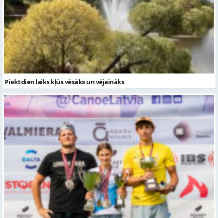
Piektdien laiks kļūs vēsāks un vējaināks
Valmierieši triumfē piemiņas sacensībās