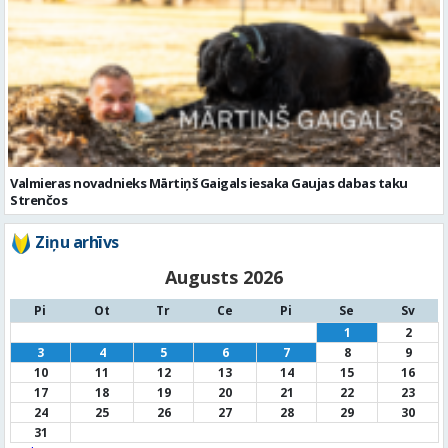
Valmieras novadnieks Mārtiņš Gaigals iesaka Gaujas dabas taku
Strenčos
Ziņu arhīvs
Augusts 2026
Pi
Ot
Tr
Ce
Pi
Se
Sv
1
2
3
4
5
6
7
8
9
10
11
12
13
14
15
16
17
18
19
20
21
22
23
24
25
26
27
28
29
30
31
« Jūl
Noderīga informācija