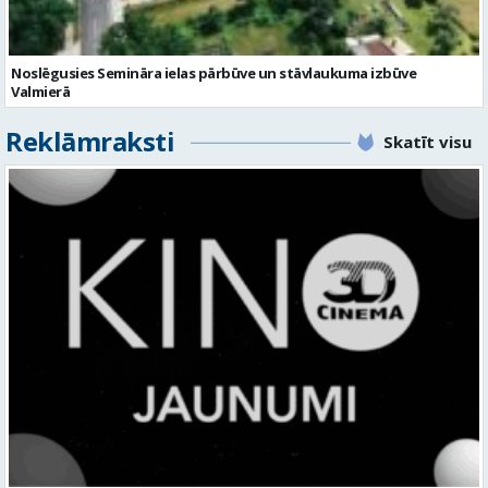
Reklāmraksti
Skatīt visu
KINO, KAS AIZRAUJ: LEĢENDAS, SUPERVAROŅI UN ANIMĀCIJAS MAĢIJA
3D CINEMA