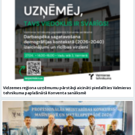
Vidzemes reģiona uzņēmumu pārstāvji aicināti piedalīties Valmieras
tehnikuma paplašinātā Konventa sanāksmē