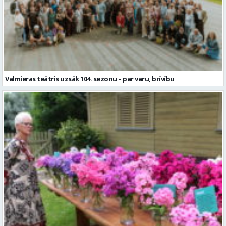
Valmieras teātris uzsāk 104. sezonu – par varu, brīvību
Garšaugu dārzā trīs dienas apskatāma izstāde “Vasaras ziedi
pilsētai svētkos”