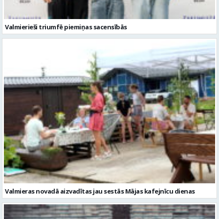
Valmieras novadā aizvadītas jau sestās Mājas kafejnīcu dienas