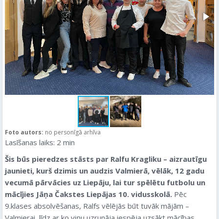
Foto autors:
no personīgā arhīva
Lasīšanas laiks:
2
min
Šis būs pieredzes stāsts par Ralfu Kragliku – aizrautīgu
jaunieti, kurš dzimis un audzis Valmierā, vēlāk, 12 gadu
vecumā pārvācies uz Liepāju, lai tur spēlētu futbolu un
mācījies Jāņa Čakstes Liepājas 10. vidusskolā.
Pēc
9.klases absolvēšanas, Ralfs vēlējās būt tuvāk mājām –
Valmierai, līdz ar ko viņu uzrunāja iespēja uzsākt mācības