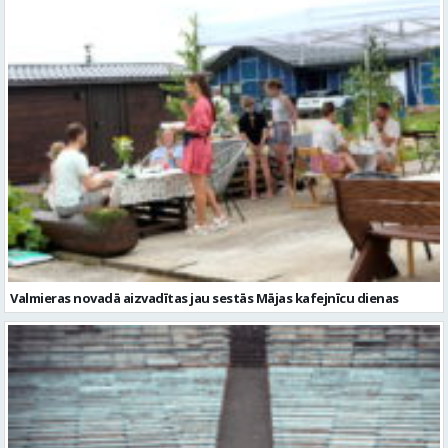
Valmieras novadā aizvadītas jau sestās Mājas kafejnīcu dienas