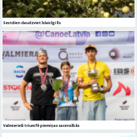
Valmierieši triumfē piemiņas sacensībās