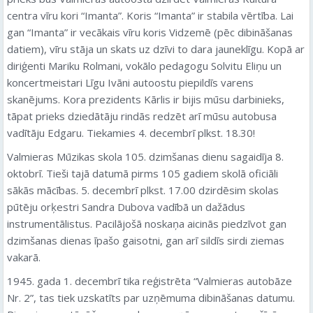
centra vīru kori “Imanta”. Koris “Imanta” ir stabila vērtība. Lai
gan “Imanta” ir vecākais vīru koris Vidzemē (pēc dibināšanas
datiem), vīru stāja un skats uz dzīvi to dara jauneklīgu. Kopā ar
diriģenti Mariku Rolmani, vokālo pedagogu Solvitu Eliņu un
koncertmeistari Līgu Ivāni autoostu piepildīs varens
skanējums. Kora prezidents Kārlis ir bijis mūsu darbinieks,
tāpat prieks dziedātāju rindās redzēt arī mūsu autobusa
vadītāju Edgaru. Tiekamies 4. decembrī plkst. 18.30!
Valmieras Mūzikas skola 105. dzimšanas dienu sagaidīja 8.
oktobrī. Tieši tajā datumā pirms 105 gadiem skolā oficiāli
sākās mācības. 5. decembrī plkst. 17.00 dzirdēsim skolas
pūtēju orķestri Sandra Dubova vadībā un dažādus
instrumentālistus. Pacilājošā noskaņa aicinās piedzīvot gan
dzimšanas dienas īpašo gaisotni, gan arī sildīs sirdi ziemas
vakarā.
1945. gada 1. decembrī tika reģistrēta “Valmieras autobāze
Nr. 2”, tas tiek uzskatīts par uzņēmuma dibināšanas datumu.