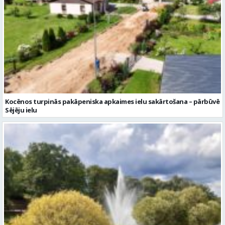
Kocēnos turpinās pakāpeniska apkaimes ielu sakārtošana – pārbūvē
Sējēju ielu
Piektdien laiks kļūs vēsāks un vējaināks