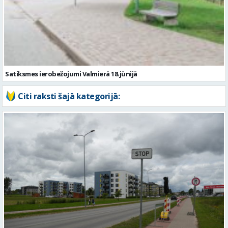
Satiksmes ierobežojumi Valmierā 18.jūnijā
Citi raksti šajā kategorijā:
No 10. augusta sāksies satiksmes ierobežojumi Matīšu šosejā
Valmierā. Uzsāks pārbūves darbus