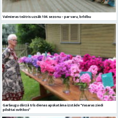
Garšaugu dārzā trīs dienas apskatāma izstāde “Vasaras ziedi
pilsētai svētkos”