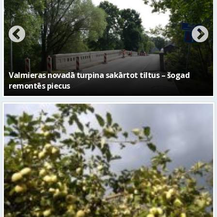
No pagaidu teātra līdz laikmetīgās kultūras centram
– kā attīstīsies “Kurtuve”
Sestdien daudzviet īslaicīgi līs