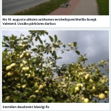
Sestdien daudzviet īslaicīgi līs