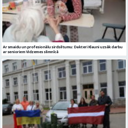
Ar smaidu un profesionālu sirdsiltumu: Dakteri Klauni uzsāk darbu
ar senioriem Vidzemes slimnīcā
No Valmieras uz Ukrainu ceļā dodas vēl viena humānās palīdzības
automašīna