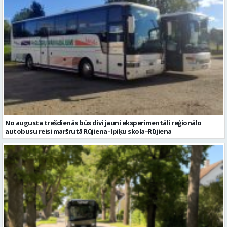
No augusta trešdienās būs divi jauni eksperimentāli reģionālo
autobusu reisi maršrutā Rūjiena–Ipiķu skola–Rūjiena