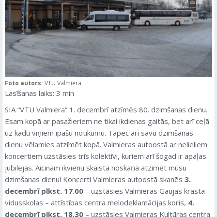
Foto autors:
VTU Valmiera
Lasīšanas laiks:
3
min
SIA “VTU Valmiera” 1. decembrī atzīmēs 80. dzimšanas dienu.
Esam kopā ar pasažieriem ne tikai ikdienas gaitās, bet arī ceļā
uz kādu viņiem īpašu notikumu. Tāpēc arī savu dzimšanas
dienu vēlamies atzīmēt kopā. Valmieras autoostā ar nelieliem
koncertiem uzstāsies trīs kolektīvi, kuriem arī šogad ir apaļas
jubilejas. Aicinām ikvienu skaistā noskaņā atzīmēt mūsu
dzimšanas dienu! Koncerti Valmieras autoostā skanēs
3.
decembrī plkst. 17.00
– uzstāsies Valmieras Gaujas krasta
vidusskolas – attīstības centra melodeklamācijas koris,
4.
decembrī plkst. 18.30
– uzstāsies Valmieras Kultūras centra