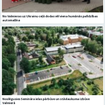
Noslēgusies Semināra ielas pārbūve un stāvlaukuma izbūve
Valmierā
Reklāmraksti
Skatīt visu