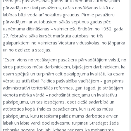
Pirmajos pastāvēšanas gados ar uzņēmuma automašīnām
pārvadāja ne tikai pasažierus, ražas novākšanas laikā uz
labības bāzi veda arī nokultos graudus. Pirmie pasažieru
pārvadājumi ar autobusiem sākās septiņus gadus pēc
uzņēmuma dibināšanas – valmieriešu ērtībām no 1952. gada
27. februāra sāka kursēt maršruta autobusi no trīs
galapunktiem: no Valmieras Viestura vidusskolas, no Jāņparka
un no dzelzceļa stacijas.
“Esam viens no vecākajiem pasažieru pārvadātājiem valstī, no
sirds pateicos mūsu darbiniekiem, bijušajiem darbiniekiem, ka
esam spējuši un turpinām celt pakalpojuma kvalitāti, ka esam
vērsti uz attīstību! Paldies pašvaldību vadītājiem – gan pirms
administratīvi teritoriālās reformas, gan tagad, jo strādājam
vienota mērķa vārdā – nodrošināt pieejamu un kvalitatīvu
pakalpojumu, un tas iespējams, esot ciešā sadarbībā un
attīstoties kopā. Paldies pasažieriem, kuri izvēlas mūsu
pakalpojumu, kuru ieteikumi palīdz mums darboties arvien
labāk un labie vārdi dod iedvesmu turpināt! Strādājot šādā
tehniskā nozarē, ļoti labi ikdienā redzam, ka mehānisma