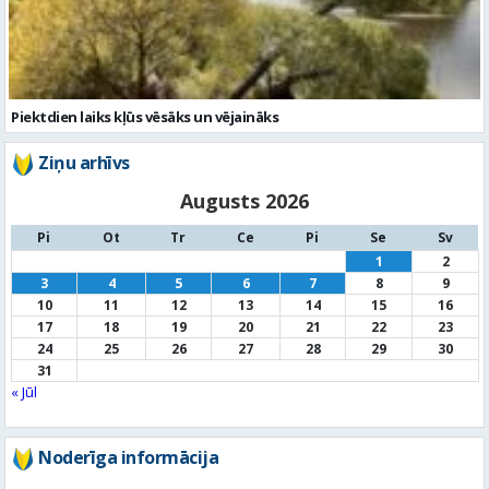
Ziņu arhīvs
Augusts 2026
Pi
Ot
Tr
Ce
Pi
Se
Sv
1
2
3
4
5
6
7
8
9
10
11
12
13
14
15
16
17
18
19
20
21
22
23
24
25
26
27
28
29
30
31
« Jūl
Noderīga informācija
Par
pašvaldību
Noderīgi
kontakti
Pilsētas
autobusu saraksts
Valūtu
kursi