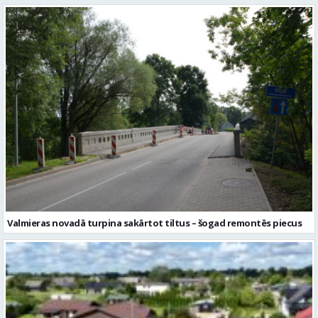
Valmieras novadā turpina sakārtot tiltus – šogad remontēs piecus