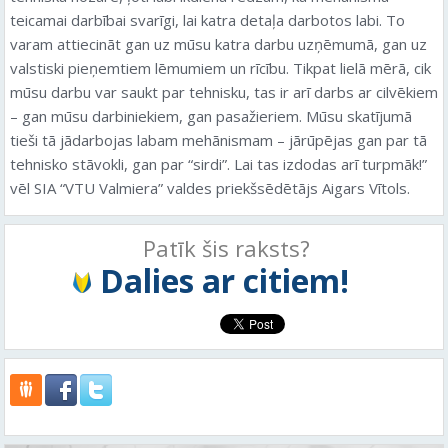
teicamai darbībai svarīgi, lai katra detaļa darbotos labi. To
varam attiecināt gan uz mūsu katra darbu uzņēmumā, gan uz
valstiski pieņemtiem lēmumiem un rīcību. Tikpat lielā mērā, cik
mūsu darbu var saukt par tehnisku, tas ir arī darbs ar cilvēkiem
– gan mūsu darbiniekiem, gan pasažieriem. Mūsu skatījumā
tieši tā jādarbojas labam mehānismam – jārūpējas gan par tā
tehnisko stāvokli, gan par “sirdi”. Lai tas izdodas arī turpmāk!”
vēl SIA “VTU Valmiera” valdes priekšsēdētājs Aigars Vītols.
Patīk šis raksts?
Dalies ar citiem!