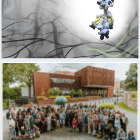
Valmieras teātris uzsāk 104. sezonu – par varu, brīvību