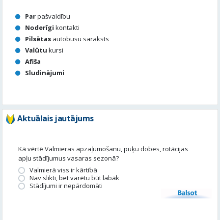
Afiša
Sludinājumi
Aktuālais jautājums
Kā vērtē Valmieras apzaļumošanu, puķu dobes, rotācijas
apļu stādījumus vasaras sezonā?
Valmierā viss ir kārtībā
Nav slikti, bet varētu būt labāk
Stādījumi ir nepārdomāti
Balsot
Piedalies satura veidošanā