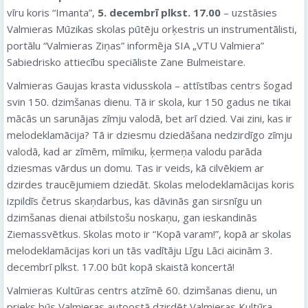
vīru koris “Imanta”,
5. decembrī plkst. 17.00
– uzstāsies
Valmieras Mūzikas skolas pūtēju orķestris un instrumentālisti,
portālu “Valmieras Ziņas” informēja SIA „VTU Valmiera”
Sabiedrisko attiecību speciāliste Zane Bulmeistare.
Valmieras Gaujas krasta vidusskola – attīstības centrs šogad
svin 150. dzimšanas dienu. Tā ir skola, kur 150 gadus ne tikai
mācās un sarunājas zīmju valodā, bet arī dzied. Vai zini, kas ir
melodeklamācija? Tā ir dziesmu dziedāšana nedzirdīgo zīmju
valodā, kad ar zīmēm, mīmiku, ķermeņa valodu parāda
dziesmas vārdus un domu. Tas ir veids, kā cilvēkiem ar
dzirdes traucējumiem dziedāt. Skolas melodeklamācijas koris
izpildīs četrus skaņdarbus, kas dāvinās gan sirsnīgu un
dzimšanas dienai atbilstošu noskaņu, gan ieskandinās
Ziemassvētkus. Skolas moto ir “Kopā varam!”, kopā ar skolas
melodeklamācijas kori un tās vadītāju Līgu Lāci aicinām 3.
decembrī plkst. 17.00 būt kopā skaistā koncertā!
Valmieras Kultūras centrs atzīmē 60. dzimšanas dienu, un
prieks būs Valmieras autoostā dzirdēt Valmieras Kultūra