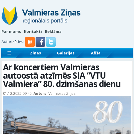
Par mums
Kontakti
Reklāma
Autorizēties:
Ziņas
Galerijas
Afiša
Sludinājumi
Reklāmraksti
Ar koncertiem Valmieras
autoostā atzīmēs SIA “VTU
Valmiera” 80. dzimšanas dienu
01.12.2025 09:45,
Autors:
Valmieras Ziņas