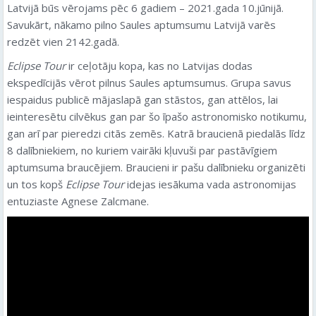
Latvijā būs vērojams pēc 6 gadiem – 2021.gada 10.jūnijā.
Savukārt, nākamo pilno Saules aptumsumu Latvijā varēs
redzēt vien 2142.gadā.
Eclipse Tour
ir ceļotāju kopa, kas no Latvijas dodas
ekspedīcijās vērot pilnus Saules aptumsumus. Grupa savus
iespaidus publicē mājaslapā gan stāstos, gan attēlos, lai
ieinteresētu cilvēkus gan par šo īpašo astronomisko notikumu,
gan arī par pieredzi citās zemēs. Katrā braucienā piedalās līdz
8 dalībniekiem, no kuriem vairāki kļuvuši par pastāvīgiem
aptumsuma braucējiem. Braucieni ir pašu dalībnieku organizēti
un tos kopš
Eclipse Tour
idejas iesākuma vada astronomijas
entuziaste Agnese Zalcmane.