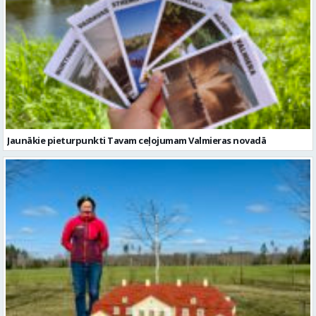
Jaunākie pieturpunkti Tavam ceļojumam Valmieras novadā
Valmieras novada tūrisma uzņēmējdarbības pieredzes stāsts –
“MiniCiems” saimniece Santa Paegle