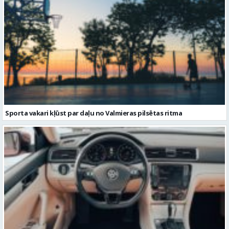
Sporta vakari kļūst par daļu no Valmieras pilsētas ritma
Volkswagen Passat uzturēšana: praktiska pieeja ilgākam