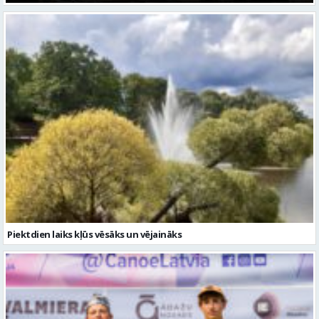
Piektdien laiks kļūs vēsāks un vējaināks