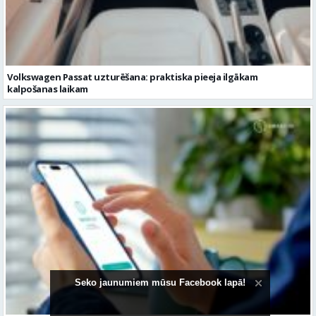
kalpošanas laikam
Pievienojies vairāk kā 1,2 miljoniem digitālās identitātes Smart-ID
lietotājiem
Seko jaunumiem mūsu Facebook lapā!