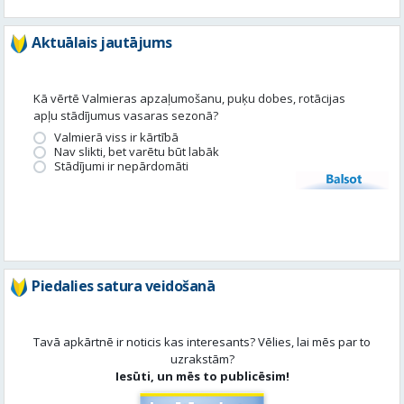
apļu stādījumus vasaras sezonā?
Valmierā viss ir kārtībā
Nav slikti, bet varētu būt labāk
Stādījumi ir nepārdomāti
Balsot
Piedalies satura veidošanā
Tavā apkārtnē ir noticis kas interesants? Vēlies, lai mēs par to
uzrakstām?
Iesūti, un mēs to publicēsim!