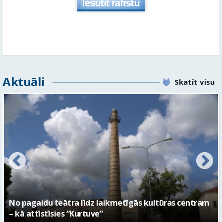
Aktuāli
Skatīt visu
FOTO: Ar daudzveidīgiem notikumiem aizvadīta
Valmieras 743. dzimšanas diena