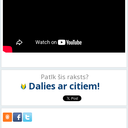
Patīk šis raksts?
Dalies ar citiem!