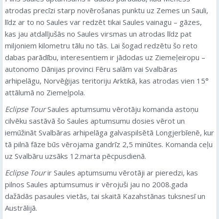
atrodas precīzi starp novērošanas punktu uz Zemes un Sauli,
līdz ar to no Saules var redzēt tikai Saules vainagu – gāzes,
kas jau atdalījušās no Saules virsmas un atrodas līdz pat
miljoniem kilometru tālu no tās. Lai šogad redzētu šo reto
dabas parādību, interesentiem ir jādodas uz Ziemeļeiropu –
autonomo Dānijas provinci Fēru salām vai Svalbāras
arhipelāgu, Norvēģijas teritoriju Arktikā, kas atrodas vien 15°
attālumā no Ziemeļpola.
Eclipse Tour
Saules aptumsumu vērotāju komanda astoņu
cilvēku sastāvā šo Saules aptumsumu dosies vērot un
iemūžināt Svalbāras arhipelāga galvaspilsētā Longjerbīenē, kur
tā pilnā fāze būs vērojama gandrīz 2,5 minūtes. Komanda ceļu
uz Svalbāru uzsāks 12.marta pēcpusdienā.
Eclipse Tour
ir Saules aptumsumu vērotāji ar pieredzi, kas
pilnos Saules aptumsumus ir vērojuši jau no 2008.gada
dažādās pasaules vietās, tai skaitā Kazahstānas tuksnesī un
Austrālijā.