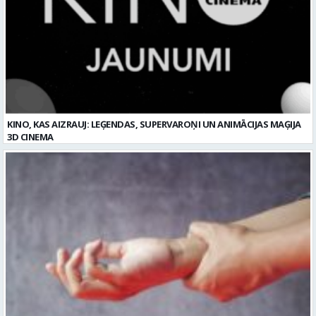
KINO, KAS AIZRAUJ: LEĢENDAS, SUPERVAROŅI UN ANIMĀCIJAS MAĢIJA
3D CINEMA
Plaukstas locītavas sastiepums: kā to novērst, atpazīt un veiksmīgi
ārstēt