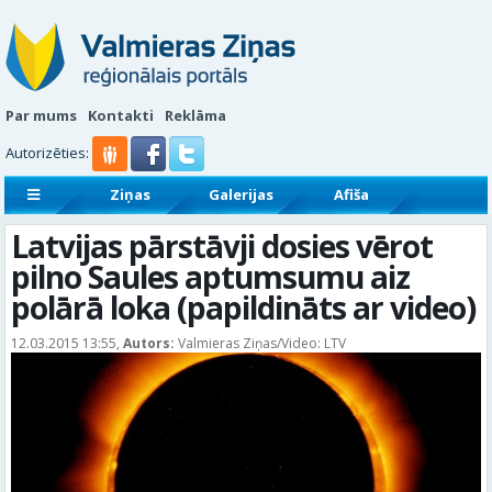
Par mums
Kontakti
Reklāma
Autorizēties:
Ziņas
Galerijas
Afiša
Sludinājumi
Reklāmraksti
Latvijas pārstāvji dosies vērot
pilno Saules aptumsumu aiz
polārā loka (papildināts ar video)
12.03.2015 13:55,
Autors:
Valmieras Ziņas/Video: LTV