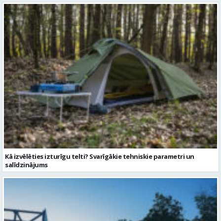
Kā izvēlēties izturīgu telti? Svarīgākie tehniskie parametri un
salīdzinājums