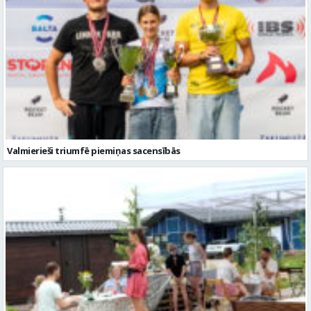
Valmierieši triumfē piemiņas sacensībās
Valmieras novadā aizvadītas jau sestās Mājas kafejnīcu dienas