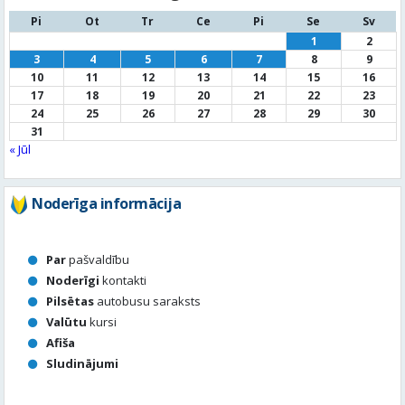
24
25
26
27
28
29
30
31
« Jūl
Noderīga informācija
Par
pašvaldību
Noderīgi
kontakti
Pilsētas
autobusu saraksts
Valūtu
kursi
Afiša
Sludinājumi
Aktuālais jautājums
Kā vērtē Valmieras apzaļumošanu, puķu dobes, rotācijas