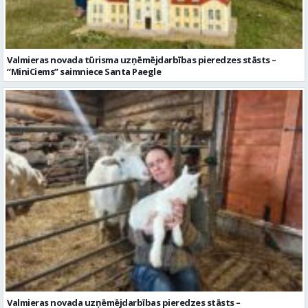
Valmieras novada uzņēmējdarbības pieredzes stāsts –
“Gredzenmuižas” stāsts saimniece Dace Šulce un Jorens Gredzens