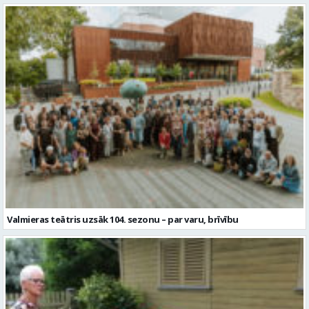
Valmieras teātris uzsāk 104. sezonu – par varu, brīvību