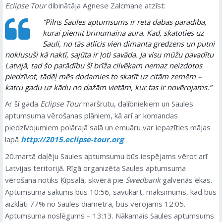
Eclipse Tour
dibinātāja Agnese Zalcmane atzīst:
“Pilns Saules aptumsums ir reta dabas parādība,
kurai piemīt brīnumaina aura. Kad, skatoties uz
Sauli, no tās atlicis vien dimanta gredzens un putni
noklusuši kā naktī, sajūta ir ļoti savāda. Ja visu mūžu pavadītu
Latvijā, tad šo parādību šī brīža cilvēkam nemaz neizdotos
piedzīvot, tādēļ mēs dodamies to skatīt uz citām zemēm –
katru gadu uz kādu no dažām vietām, kur tas ir novērojams.”
Ar šī gada
Eclipse Tour
maršrutu, dalībniekiem un Saules
aptumsuma vērošanas plāniem, kā arī ar komandas
piedzīvojumiem polārajā salā un emuāru var iepazīties mājas
lapā
http://2015.eclipse-tour.org
.
20.martā daļēju Saules aptumsumu būs iespējams vērot arī
Latvijas teritorijā. Rīgā organizēta Saules aptumsuma
vērošana notiks Ķīpsalā, skvērā pie
Swedbank
galvenās ēkas.
Aptumsuma sākums būs 10:56, savukārt, maksimums, kad būs
aizklāti 77% no Saules diametra, būs vērojams 12:05.
Aptumsuma noslēgums – 13:13. Nākamais Saules aptumsums