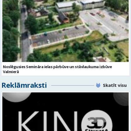
Noslēgusies Semināra ielas pārbūve un stāvlaukuma izbūve
Valmierā
Reklāmraksti
Skatīt visu