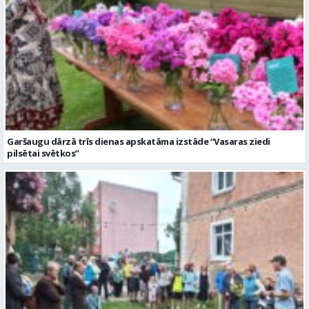
Garšaugu dārzā trīs dienas apskatāma izstāde “Vasaras ziedi
pilsētai svētkos”
Valmieras dzimšanas diena sākas ar Krāču kakta svētkiem