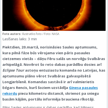
Foto autors:
Ilustratīvs foto / Foto: NASA
Lasīšanas laiks:
3
min
Piektdien, 20.martā, norisināsies Saules aptumsums,
kura pilnā fāze būs vērojama vien pāris pasaules
cietzemes vietās – dāņu Fēru salās un norvēģu Svalbāras
arhipelāgā. Novērot šo reto dabas parādību dosies arī
Eclipse Tour
astoņu entuziastu komanda no Latvijas, kas
aptumsumu plāno vērot Svalbāras galvaspilsētā
Longjerbīenē. Komandas sastāvā ir arī valmierietis
Edgars Rencis, kurš šoziem uzstādīja
Ginesa pasaules
rekordu
piecu kilometru distancē, skrienot pa sniegu
basām kājām, portālu informēja brauciena rīkotāji.
Pilns Saules aptumsums ir dabas parādība, kad Mēness