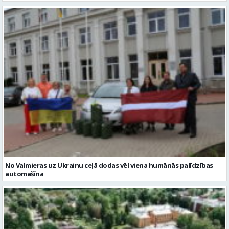
No Valmieras uz Ukrainu ceļā dodas vēl viena humānās palīdzības
automašīna