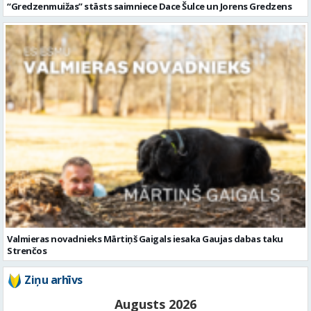
Valmieras novadnieks Mārtiņš Gaigals iesaka Gaujas dabas taku
Strenčos
Ziņu arhīvs
Augusts 2026
Pi
Ot
Tr
Ce
Pi
Se
Sv
1
2
3
4
5
6
7
8
9
10
11
12
13
14
15
16
17
18
19
20
21
22
23