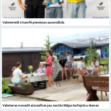
Valmierieši triumfē piemiņas sacensībās
Valmieras novadā aizvadītas jau sestās Mājas kafejnīcu dienas