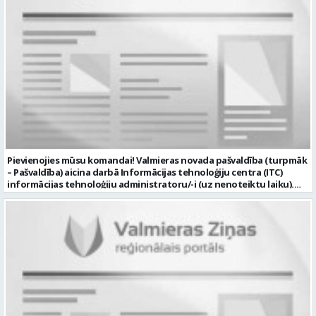
Pievienojies mūsu komandai! Valmieras novada pašvaldība (turpmāk
– Pašvaldība) aicina darbā Informācijas tehnoloģiju centra (ITC)
informācijas tehnoloģiju administratoru/-i (uz nenoteiktu laiku).
Darba vieta: Rūjienas un Naukšēnu apvienību teritorijās Ja Tev ir
vēlme: nodrošināt ar informācijas un komunikācijas tehnoloģijām
(turpmāk – IKT) saistīto problēmu pieteikumu pārvaldību un
operatīvu risināšanu; nodrošināt datortehnikas lietotāju atbalstu
un ar to saistīto problēmsituāciju risināšanu; uzstādīt, konfigurēt,
diagnosticēt un modernizēt Pašvaldības iestāžu datortehniku,
datortīklus un programmatūru, novērst kļūmes to darbībā;
kontrolēt ārējo pakalpojumu sniedzēju darbu izpildi Pašvaldības
iestādēs infrastruktūras uzturēšanā; sagatavot priekšlikumus par
IKT nomaiņu un efektīvāku izmantošanu; un ja Tev ir: vismaz vidējā
profesionālā izglītība informācijas tehnoloģiju jomā; darba