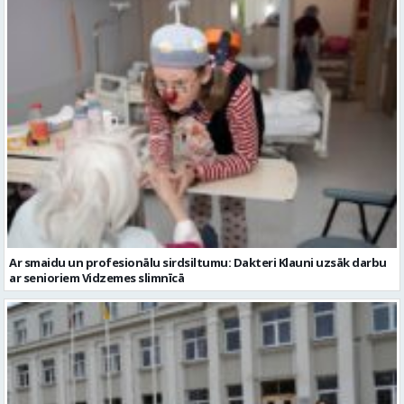
Ar smaidu un profesionālu sirdsiltumu: Dakteri Klauni uzsāk darbu
ar senioriem Vidzemes slimnīcā