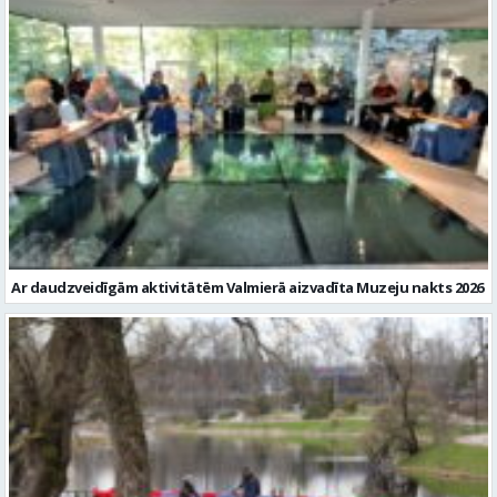
Ar daudzveidīgām aktivitātēm Valmierā aizvadīta Muzeju nakts 2026