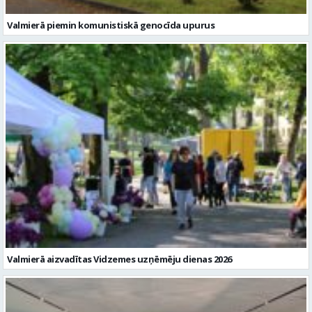
Valmierā piemin komunistiskā genocīda upurus
Valmierā aizvadītas Vidzemes uzņēmēju dienas 2026