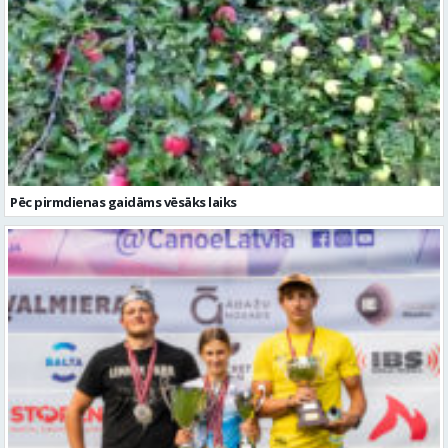
Pēc pirmdienas gaidāms vēsāks laiks