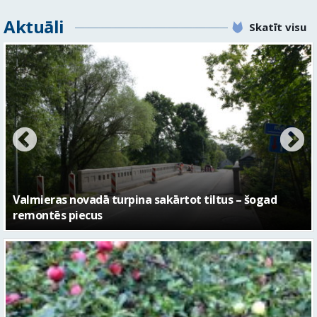
Aktuāli
Skatīt visu
No pagaidu teātra līdz laikmetīgās kultūras centram
– kā attīstīsies “Kurtuve”