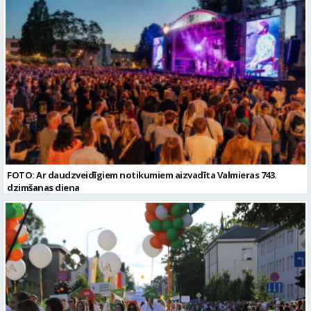
Valmieras nov. Slodze: Viena vesela slodze Darbības joma: Ražošana
Vispārējā vidējā izglītība
Pieteikto vietu skaits: 2 Aktuāla līdz: 2027-09-07 Darba sākšanas
datums: 2026-08-17 Kontaktpersona: Davids Pavlovs
FOTO: Ar daudzveidīgiem notikumiem aizvadīta Valmieras 743.
dzimšanas diena