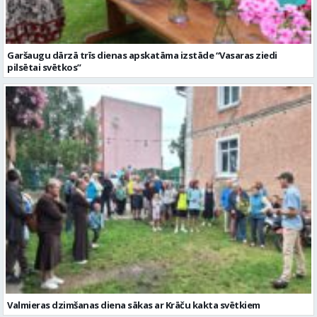
Garšaugu dārzā trīs dienas apskatāma izstāde “Vasaras ziedi
pilsētai svētkos”
Valmieras dzimšanas diena sākas ar Krāču kakta svētkiem