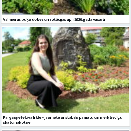
Valmieras puķu dobes un rotācijas apļi 2026.gada vasarā
Pārgaujiete Līva Irkle – jauniete ar stabilu pamatu un mērķtiecīgu
skatu nākotnē