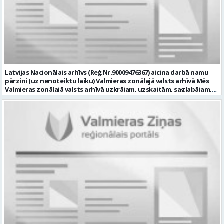
pieredze (ar informācijas tehnoloģijām saistītā jomā); izpratne par
datortehnikas un biroja tehnikas uzbūvi un problēmu risināšanas
secību; izpratne par datortīkla uzbūvi, tīkla iekārtu darbības
principiem; valsts valodas prasmes atbilstoši Valsts valodas likuma
prasībām; kompetences: ļoti labas organizatoriskās un saskarsmes
spējas, argumentācijas prasme; prasme patstāvīgi pieņemt
lēmumus; analītiskās spējas; augsta atbildības sajūta; precizitāte;
spēja strādāt individuāli un komandā; pašiniciatīva un spēja meklēt
Latvijas Nacionālais arhīvs (Reģ.Nr.90009476367) aicina darbā namu
un piedāvāt jaunus risinājumus; mēs piedāvājam: dinamisku,
pārzini (uz nenoteiktu laiku) Valmieras zonālajā valsts arhīvā Mēs
interesantu un atbildīgu darbu un ideju īstenošanas iespējas uz
Valmieras zonālajā valsts arhīvā uzkrājam, uzskaitām, saglabājam,
attīstību vērstā Pašvaldībā; pamatalgu pārbaudes laikā 1258,- EUR
darām pieejamu un popularizējam nacionālo dokumentāro
pirms nodokļu nomaksas, pēc pārbaudes laika 1310,- EUR pirms
mantojumu. Mūsu pārraudzībā un darbības zonā ietilpst Valmieras,
nodokļu nomaksas; iespēju saņemt atvaļinājuma pabalstu darba un
Valkas, Smiltenes un Limbažu novadi. Aicinām savai komandai
dzīves līdzsvaram par labu darba sniegumu; darba devēja
pievienoties čaklu, rūpīgu un atbildīgu kolēģi namu pārziņa amatā,
līdzfinansētu veselības apdrošināšanu pēc pārbaudes laika beigām,
kurš rūpētos par mūsu darba vietu Valmierā, Cempu ielā 13. Piesakies
kā arī citas sociālās garantijas/labumus atbilstoši darba rezultātam
un pievienojies mūsu kolektīvam! Mums ir svarīgi, lai Tev ir: • vismaz
un normatīvajos aktos noteiktajam; profesionālās pilnveidošanās
vidējā vai vidējā profesionālā izglītība; • profesionāla pieredze
un izaugsmes iespējas zinošu un atsaucīgu kolēģu komandā. CV,
saimniecisko darbu veikšanā, vēlams ēku vai namu
motivācijas vēstuli (līdz vienai A4 lapai datorrakstā Arial fontā, ar
apsaimniekošanas jomā; • labas iemaņas darbā ar datoru (MS Office,
burtu lielumu “11”) un izglītības dokumenta kopiju, lūdzam iesniegt
tīmekļa pārlūkprogrammās, e pasts); • valsts valodas prasmes
elektroniski, nosūtot uz personals@valmierasnovads.lv vai
vismaz B2 līmenī; • prasme plānot un organizēt savu darbu,
personīgi Pašvaldības Dokumentu pārvaldības un klientu
patstāvīgi risināt ar darba pienākumiem saistītus jautājumus, kā arī
apkalpošanas centrā, adrese: Lāčplēša ielā 2, Valmierā, Valmieras
augsta atbildības izjūta un labas sadarbības prasmes; • B
novadā ar norādi „Informācijas tehnoloģiju centra Informācijas
kategorijas autovadītāja apliecība, iespēja darba vajadzībām
tehnoloģiju administratora/-es amatam” līdz 2026.gada
izmantot personīgo automašīnu; • par priekšrocību uzskatīsim
23.augustam. Tālrunis papildu informācijai: 64292237. Profesija: