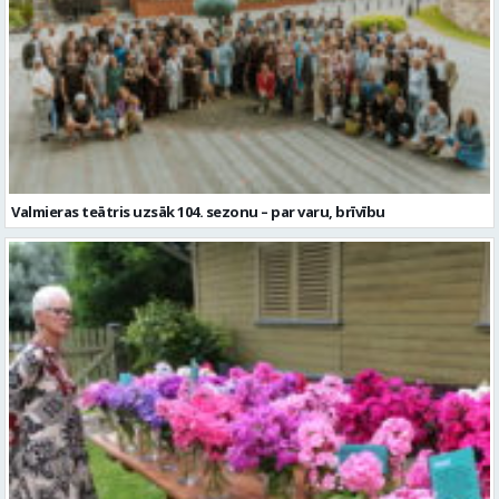
Valmieras teātris uzsāk 104. sezonu – par varu, brīvību