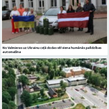
No Valmieras uz Ukrainu ceļā dodas vēl viena humānās palīdzības
automašīna