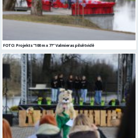
FOTO: Projekts “100 m x 7?” Valmieras pilsētvidē