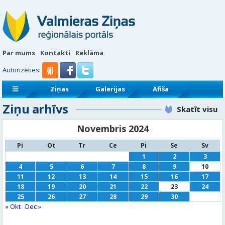
Par mums
Kontakti
Reklāma
Autorizēties:
Ziņas
Galerijas
Afiša
Ziņu arhīvs
Sludinājumi
Reklāmraksti
Skatīt visu
Novembris 2024
Pi
Ot
Tr
Ce
Pi
Se
Sv
1
2
3
4
5
6
7
8
9
10
11
12
13
14
15
16
17
18
19
20
21
22
23
24
25
26
27
28
29
30
« Okt
Dec »