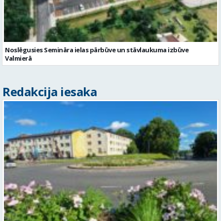
Noslēgusies Semināra ielas pārbūve un stāvlaukuma izbūve
Valmierā
Redakcija iesaka