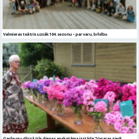
Valmieras teātris uzsāk 104. sezonu – par varu, brīvību
Garšaugu dārzā trīs dienas apskatāma izstāde “Vasaras ziedi