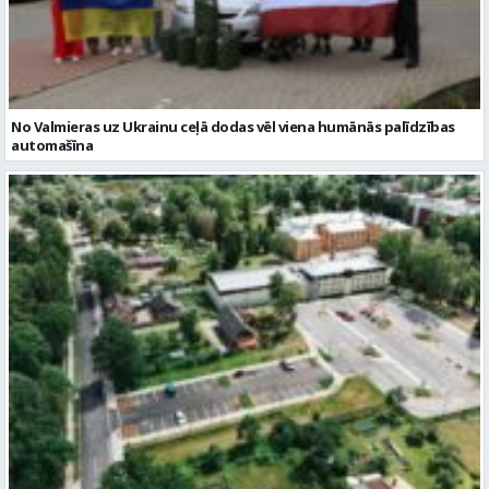
No Valmieras uz Ukrainu ceļā dodas vēl viena humānās palīdzības
automašīna