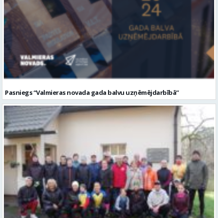
Pasniegs “Valmieras novada gada balvu uzņēmējdarbībā”