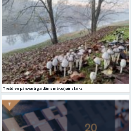
Trešdien pārsvarā gaidāms mākoņains laiks