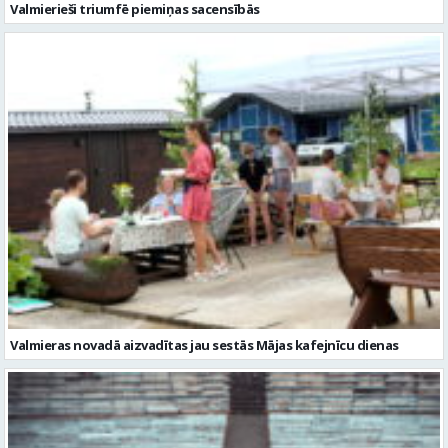
Valmierieši triumfē piemiņas sacensībās
Valmieras novadā aizvadītas jau sestās Mājas kafejnīcu dienas