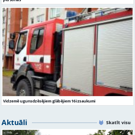
Vidzemē ugunsdzēsējiem glābējiem 16 izsaukumi
Aktuāli
Skatīt visu