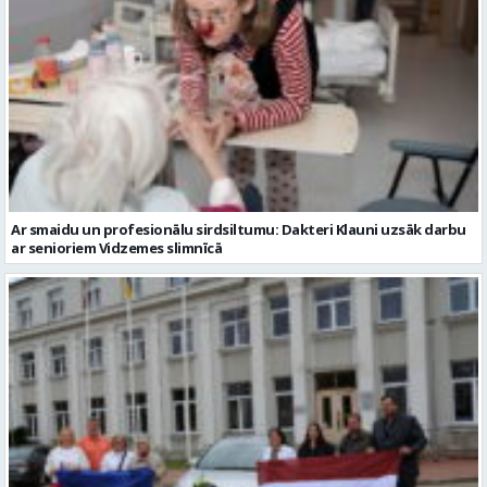
Ar smaidu un profesionālu sirdsiltumu: Dakteri Klauni uzsāk darbu
ar senioriem Vidzemes slimnīcā