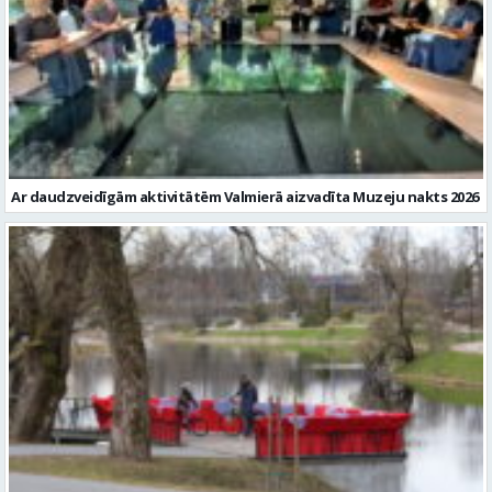
Ar daudzveidīgām aktivitātēm Valmierā aizvadīta Muzeju nakts 2026