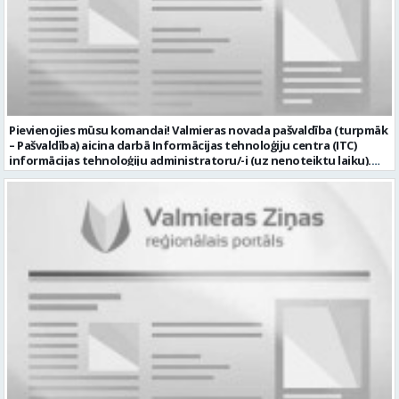
Pievienojies mūsu komandai! Valmieras novada pašvaldība (turpmāk
– Pašvaldība) aicina darbā Informācijas tehnoloģiju centra (ITC)
informācijas tehnoloģiju administratoru/-i (uz nenoteiktu laiku).
Darba vieta: Rūjienas un Naukšēnu apvienību teritorijās Ja Tev ir
vēlme: nodrošināt ar informācijas un komunikācijas tehnoloģijām
(turpmāk – IKT) saistīto problēmu pieteikumu pārvaldību un
operatīvu risināšanu; nodrošināt datortehnikas lietotāju atbalstu
un ar to saistīto problēmsituāciju risināšanu; uzstādīt, konfigurēt,
diagnosticēt un modernizēt Pašvaldības iestāžu datortehniku,
datortīklus un programmatūru, novērst kļūmes to darbībā;
kontrolēt ārējo pakalpojumu sniedzēju darbu izpildi Pašvaldības
iestādēs infrastruktūras uzturēšanā; sagatavot priekšlikumus par
IKT nomaiņu un efektīvāku izmantošanu; un ja Tev ir: vismaz vidējā
profesionālā izglītība informācijas tehnoloģiju jomā; darba
pieredze (ar informācijas tehnoloģijām saistītā jomā); izpratne par
datortehnikas un biroja tehnikas uzbūvi un problēmu risināšanas
secību; izpratne par datortīkla uzbūvi, tīkla iekārtu darbības
principiem; valsts valodas prasmes atbilstoši Valsts valodas likuma