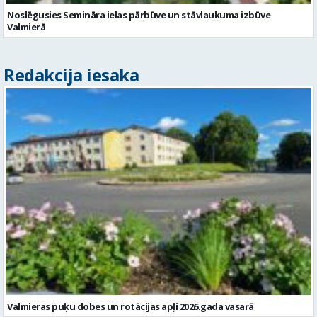
Noslēgusies Semināra ielas pārbūve un stāvlaukuma izbūve
Valmierā
Redakcija iesaka
Valmieras puķu dobes un rotācijas apļi 2026.gada vasarā