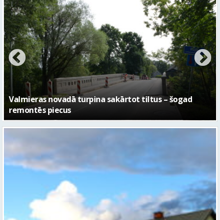
No pagaidu teātra līdz laikmetīgās kultūras centram
– kā attīstīsies “Kurtuve”