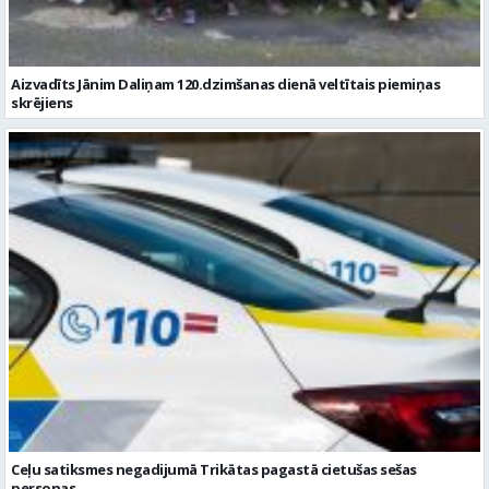
Aizvadīts Jānim Daliņam 120.dzimšanas dienā veltītais piemiņas
skrējiens
Ceļu satiksmes negadijumā Trikātas pagastā cietušas sešas
personas