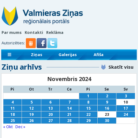
Par mums
Kontakti
Reklāma
Autorizēties:
Ziņas
Galerijas
Afiša
Ziņu arhīvs
Sludinājumi
Reklāmraksti
Skatīt visu
Novembris 2024
Pi
Ot
Tr
Ce
Pi
Se
Sv
1
2
3
4
5
6
7
8
9
10
11
12
13
14
15
16
17
18
19
20
21
22
23
24
25
26
27
28
29
30
« Okt
Dec »