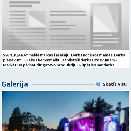
garantijas veselības apdrošināšanas iespējas dinamisku un
profesionālu darba vidi apmācību pirms darba pienākumu
uzsākšanas CV ar norādi vakancei „dispečers Valmierā” iesniegt līdz
2026. gada 21. augustam (ieskaitot): sūtot elektroniski uz info@vtu-
valmiera.lv personīgi SIA „VTU Valmiera”, Reģ.nr. 40003004220,
„Brandeļi”, Brandeļi, Kocēnu pagasts, Valmieras novads, personāla
daļā darba dienās no plkst. 13:00 līdz 16:00. 2 nedēļu laikā pēc
konkursa termiņa beigām sazināsimies ar pretendentiem, kuri tiks
aicināti uz tikšanos klātienē. Informācijai: 29231565 * Iesniegtos
personas datus SIA “VTU VALMIERA” izmantos, lai konkursa kārtībā
noteiktu vakancei atbilstošāko kandidātu. Ja kandidāts vēlas, lai
SIA "L.P.JANA" meklē malkas fasētāju. Darbs Kocēnos maiņās. Darba
viņa personas dati tiktu saglabāti SIA “VTU VALMIERA” iekšējā datu
pienākumi: - Pakot kamīnmalku, atbilstoši darba uzdevumam -
bāzē ar mērķi tos apstrādāt citos SIA “VTU VALMIERA” personāla
Marķēt un pārbaudīt gatavo produkciju - Rūpēties par darba
atlases konkursos, tad pieteikumā vakancei lūdzam kandidātam
kvalitāti un kārtību darba vietā Prasības kandidātiem: - Laba fiziskā
norādīt savu piekrišanu personas datu saglabāšanai. Profesija:
izturība - Precizitāte un ātrums - Prasme un vēlme strādāt komandā
TRANSPORTA DISPEČERS Darba vietas adrese: LATVIJA, Stacijas iela 1,
Uzņēmums piedāvā: - Atalgojumu EUR 1200 bruto (atkarīgs no
Galerija
Valmiera, Valmieras nov. Darba laika veids: Summētais darba laiks
Skatīt visu
padarītā) - Vienmēr laikā izmaksātu algu - Profesionālus un
Darba veids: Darbinieka amats uz nenoteiktu laiku Slodze: Viena
atbalstošus kolēģus Lūgums CV sūtīt uz e- pastu:
vesela slodze Darbības joma: Pakalpojumi Pieteikto vietu skaits: 1
pasutijumi@lpjana.lv vai zvanīt pa tālruni: 28319289 Profesija:
Līgums: Darbinieka amats uz nenoteiktu laiku Aktuāla līdz: 2026-08-
SAIŅOŠANAS OPERATORS Algas izmaksas veids: Laika darba alga
21 Kontaktpersona: CV ar norādi vakancei lūdzu sūtīt uz e-pastu
Darba vietas adrese: LATVIJA, Gravas iela 2, Kocēni, Kocēnu pag.,
info@vtu-valmiera.lv vai iesniegt personīgi Izglītības līmenis:
Valmieras nov. Slodze: Viena vesela slodze Darbības joma: Ražošana
Vispārējā vidējā izglītība
Pieteikto vietu skaits: 2 Aktuāla līdz: 2027-09-07 Darba sākšanas
datums: 2026-08-17 Kontaktpersona: Davids Pavlovs