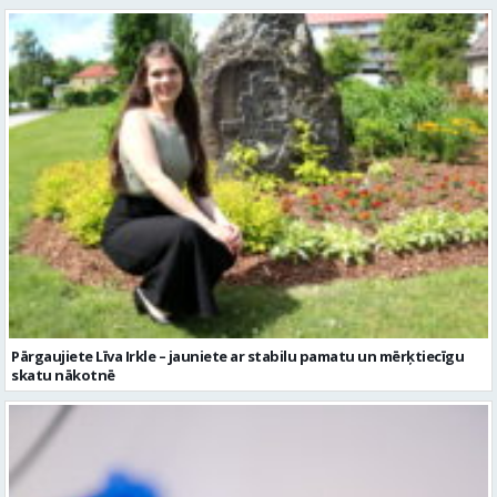
Pārgaujiete Līva Irkle – jauniete ar stabilu pamatu un mērķtiecīgu
skatu nākotnē