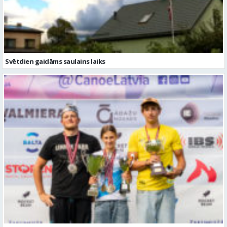
Svētdien gaidāms saulains laiks