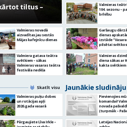
rtot tiltus –
No pagaidu teātra 
Valmieras teātr
104. sezonu – pa
centram – kā attīs
brīvību
Valmieras novadā
Garšaugu dārzā 
aizvadītas jau sestās
dienas apskat
Mājas kafejnīcu dienas
izstāde “Vasara
pilsētai svētkos
Valmiera gatava teātra
Valmieras dzim
svētkiem – sākas
diena sākas ar 
Valmieras vasaras teātra
kakta svētkiem
festivāla nedēļa
Jaunākie sludināj
Skatīt visu
Valmieras puķu dobes
Pievienojies mū
un rotācijas apļi
komandai! Valm
2026.gada vasarā
novada pašvald
(turpmāk – Pašv
aicina darbā
Informācijas te
Pārgaujiete Līva Irkle –
Latvijas Nacionā
centra (ITC) inf
jauniete ar stabilu
arhīvs