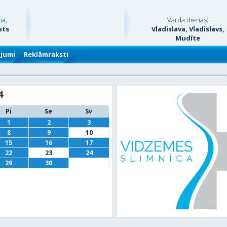
na,
Vārda dienas:
sts
Vladislava, Vladislavs,
Mudīte
ājumi
Reklāmraksti
4
Pi
Se
Sv
1
2
3
8
9
10
15
16
17
22
23
24
29
30