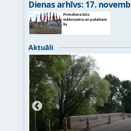
Dienas arhīvs: 17. novembr
Pirmdiena būs
mākoņaina un palaikam
līs
Aktuāli
ežojumi