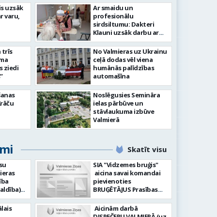
līdz laikmetīgās kultūras
is uzsāk
Ar smaidu un
FOTO: 
r varu,
profesionālu
tīsies “Kurtuve”
aizvadī
sirdsiltumu: Dakteri
Klauni uzsāk darbu ar
senioriem Vidzemes
slimnīcā
trīs
No Valmieras uz Ukrainu
āma
ceļā dodas vēl viena
s ziedi
humānās palīdzības
”
automašīna
šanas
Noslēgusies Semināra
Krāču
ielas pārbūve un
stāvlaukuma izbūve
Valmierā
umi
Skatīt visu
su
SIA "Vidzemes bruģis"
ieras
aicina savai komandai
ība
pievienoties
aldība)
BRUĢĒTĀJUS Prasības
pretendentiem: Vēlme
hnoloģiju
strādāt - augsta
lais
Aicinām darbā
ormācijas
atbildības sajūta pret
DISPEČERU VALMIERĀ (uz