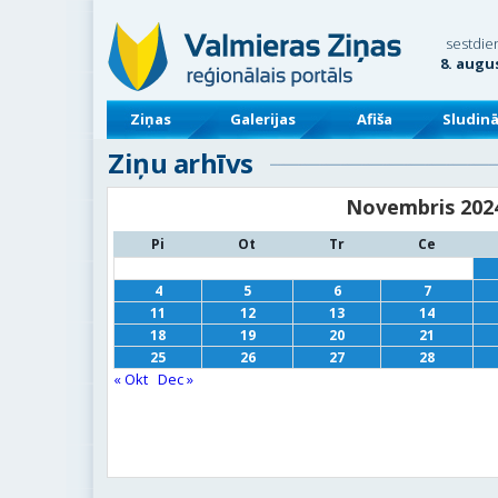
sestdie
8. augu
Ziņas
Galerijas
Afiša
Sludin
Ziņu arhīvs
Novembris 202
Pi
Ot
Tr
Ce
4
5
6
7
11
12
13
14
18
19
20
21
25
26
27
28
« Okt
Dec »