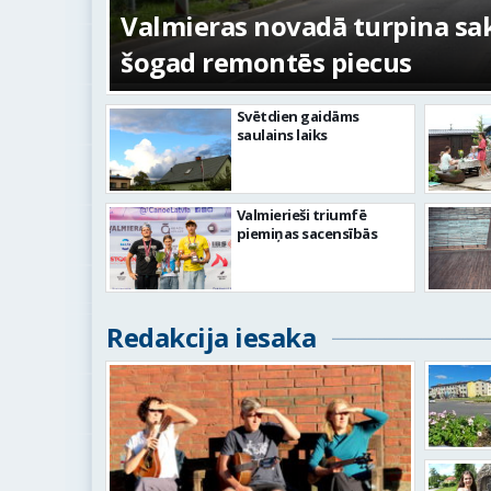
s
Valmieras novadā turpina sakā
šogad remontēs piecus
Svētdien gaidāms
saulains laiks
Valmierieši triumfē
piemiņas sacensībās
Redakcija iesaka