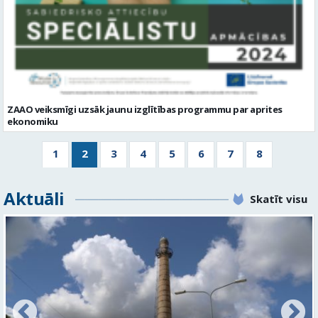
ZAAO veiksmīgi uzsāk jaunu izglītības programmu par aprites
ekonomiku
1
2
3
4
5
6
7
8
Aktuāli
Skatīt visu