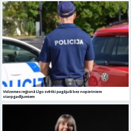
Vidzemes reģionā Līgo svētki pagājuši bez nopietniem
starpgadījumiem