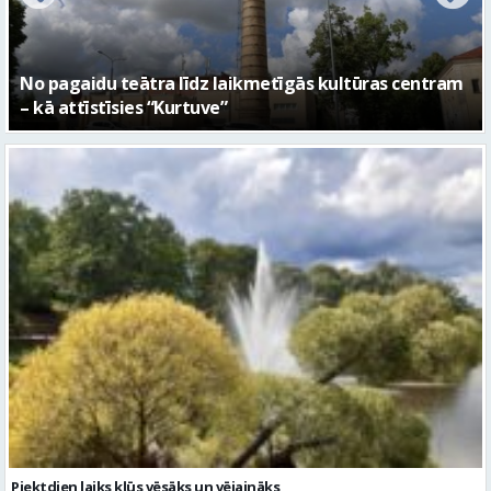
FOTO: Ar daudzveidīgiem notikumiem aizvadīta
Valmieras 743. dzimšanas diena
Piektdien laiks kļūs vēsāks un vējaināks