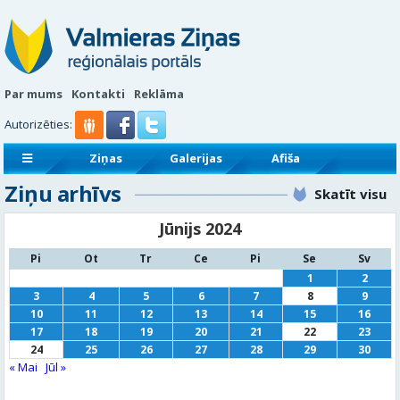
Par mums
Kontakti
Reklāma
Autorizēties:
Ziņas
Galerijas
Afiša
Ziņu arhīvs
Sludinājumi
Reklāmraksti
Skatīt visu
Jūnijs 2024
Pi
Ot
Tr
Ce
Pi
Se
Sv
1
2
3
4
5
6
7
8
9
10
11
12
13
14
15
16
17
18
19
20
21
22
23
24
25
26
27
28
29
30
« Mai
Jūl »