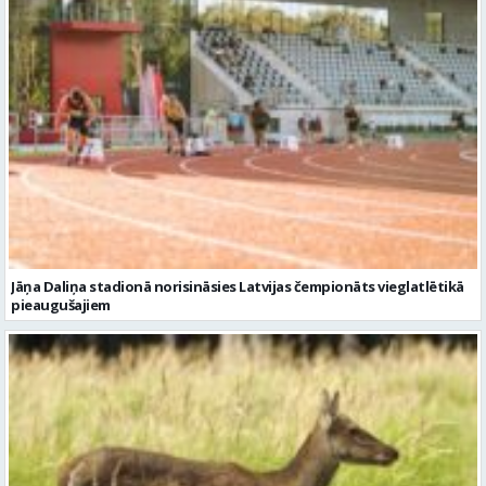
Jāņa Daliņa stadionā norisināsies Latvijas čempionāts vieglatlētikā
pieaugušajiem