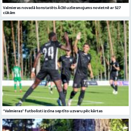
Valmieras novadā konstatēts ĀCM uzliesmojums novietnē ar 527
cūkām
“Valmieras” futbolisti izcīna septīto uzvaru pēc kārtas