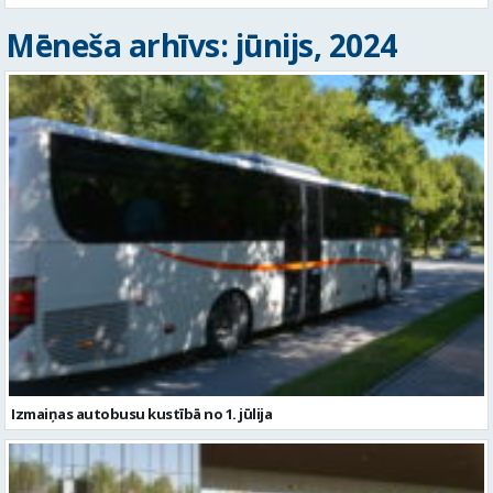
Mēneša arhīvs: jūnijs, 2024
Izmaiņas autobusu kustībā no 1. jūlija