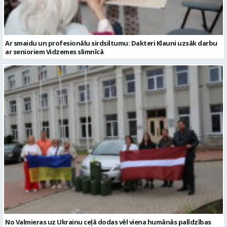
Ar smaidu un profesionālu sirdsiltumu: Dakteri Klauni uzsāk darbu
ar senioriem Vidzemes slimnīcā
No Valmieras uz Ukrainu ceļā dodas vēl viena humānās palīdzības