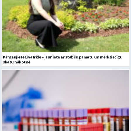
Pārgaujiete Līva Irkle – jauniete ar stabilu pamatu un mērķtiecīgu
skatu nākotnē