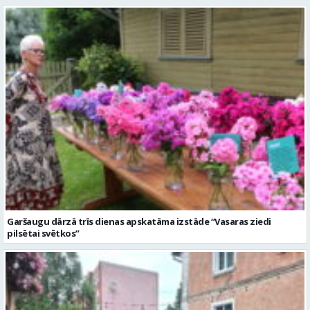
Garšaugu dārzā trīs dienas apskatāma izstāde “Vasaras ziedi
pilsētai svētkos”