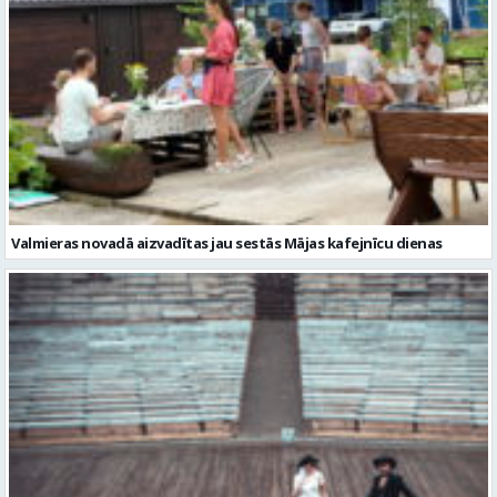
Valmieras novadā aizvadītas jau sestās Mājas kafejnīcu dienas