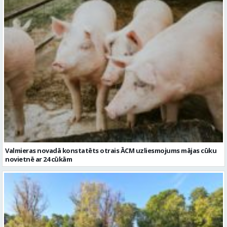
Valmieras novadā konstatēts otrais ĀCM uzliesmojums mājas cūku
novietnē ar 24 cūkām