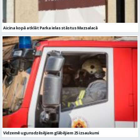
Aicina kopā atklāt Parka ielas stāstus Mazsalacā
Vidzemē ugunsdzēsējiem glābējiem 25 izsaukumi