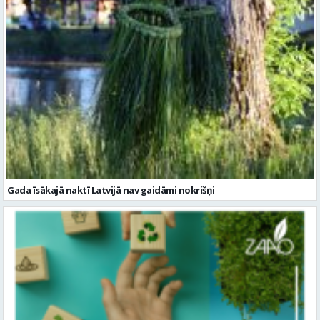
Gada īsākajā naktī Latvijā nav gaidāmi nokrišņi