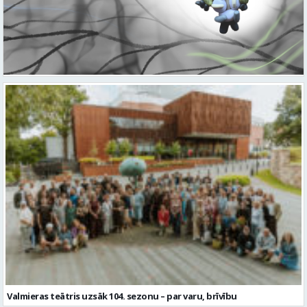
Valmieras teātris uzsāk 104. sezonu – par varu, brīvību