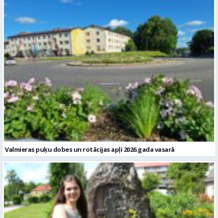
Valmieras puķu dobes un rotācijas apļi 2026.gada vasarā