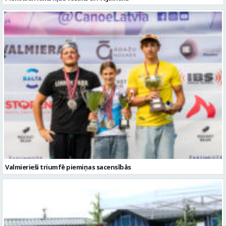
Valmierieši triumfē piemiņas sacensībās