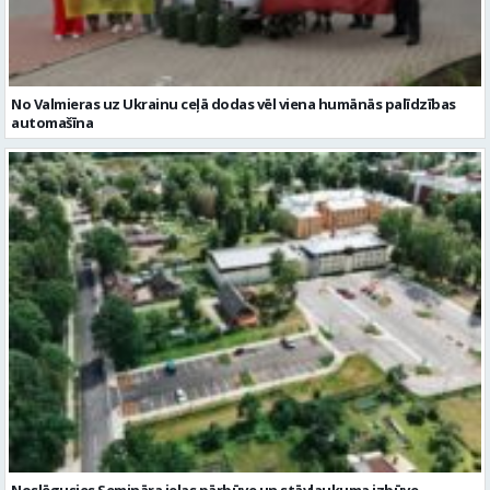
No Valmieras uz Ukrainu ceļā dodas vēl viena humānās palīdzības
automašīna
Noslēgusies Semināra ielas pārbūve un stāvlaukuma izbūve