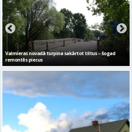
No pagaidu teātra līdz laikmetīgās kultūras centram
– kā attīstīsies “Kurtuve”