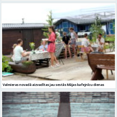
Valmieras novadā aizvadītas jau sestās Mājas kafejnīcu dienas