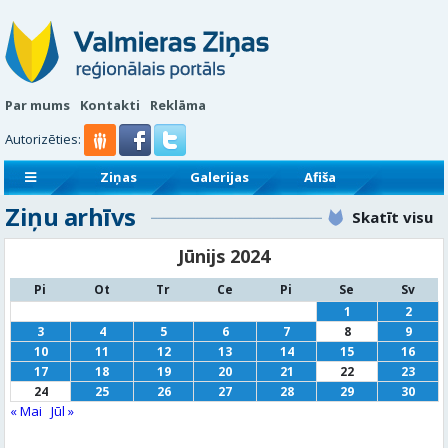
Par mums
Kontakti
Reklāma
Autorizēties:
Ziņas
Galerijas
Afiša
Ziņu arhīvs
Sludinājumi
Reklāmraksti
Skatīt visu
Jūnijs 2024
Pi
Ot
Tr
Ce
Pi
Se
Sv
1
2
3
4
5
6
7
8
9
10
11
12
13
14
15
16
17
18
19
20
21
22
23
24
25
26
27
28
29
30
« Mai
Jūl »