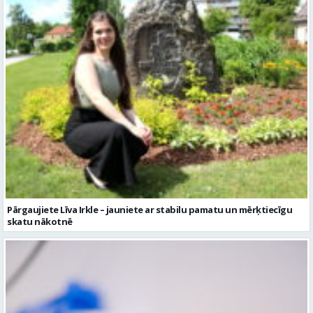
Pārgaujiete Līva Irkle – jauniete ar stabilu pamatu un mērķtiecīgu
skatu nākotnē