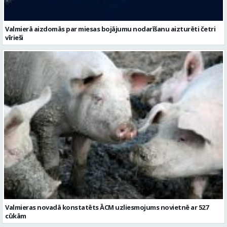
Valmierā aizdomās par miesas bojājumu nodarīšanu aizturēti četri
vīrieši
Valmieras novadā konstatēts ĀCM uzliesmojums novietnē ar 527
cūkām