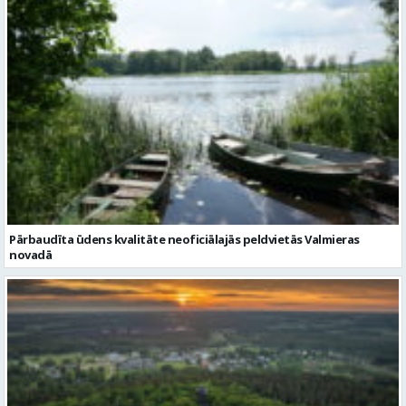
Pārbaudīta ūdens kvalitāte neoficiālajās peldvietās Valmieras
novadā