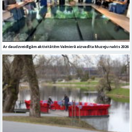
Ar daudzveidīgām aktivitātēm Valmierā aizvadīta Muzeju nakts 2026