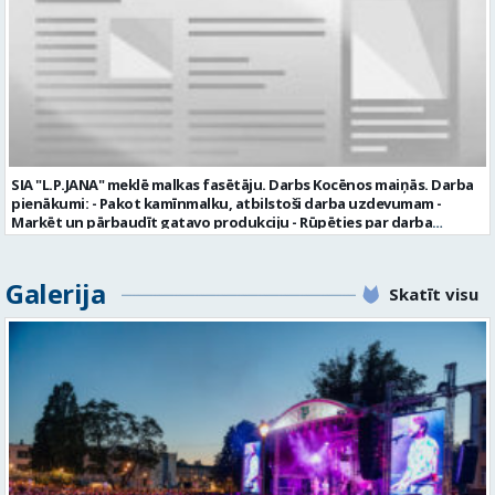
profesionālu darba vidi apmācību pirms darba pienākumu
uzsākšanas CV ar norādi vakancei „dispečers Valmierā” iesniegt līdz
2026. gada 21. augustam (ieskaitot): sūtot elektroniski uz info@vtu-
valmiera.lv personīgi SIA „VTU Valmiera”, Reģ.nr. 40003004220,
„Brandeļi”, Brandeļi, Kocēnu pagasts, Valmieras novads, personāla
daļā darba dienās no plkst. 13:00 līdz 16:00. 2 nedēļu laikā pēc
konkursa termiņa beigām sazināsimies ar pretendentiem, kuri tiks
aicināti uz tikšanos klātienē. Informācijai: 29231565 * Iesniegtos
personas datus SIA “VTU VALMIERA” izmantos, lai konkursa kārtībā
noteiktu vakancei atbilstošāko kandidātu. Ja kandidāts vēlas, lai
SIA "L.P.JANA" meklē malkas fasētāju. Darbs Kocēnos maiņās. Darba
viņa personas dati tiktu saglabāti SIA “VTU VALMIERA” iekšējā datu
pienākumi: - Pakot kamīnmalku, atbilstoši darba uzdevumam -
bāzē ar mērķi tos apstrādāt citos SIA “VTU VALMIERA” personāla
Marķēt un pārbaudīt gatavo produkciju - Rūpēties par darba
atlases konkursos, tad pieteikumā vakancei lūdzam kandidātam
kvalitāti un kārtību darba vietā Prasības kandidātiem: - Laba fiziskā
norādīt savu piekrišanu personas datu saglabāšanai. Profesija:
izturība - Precizitāte un ātrums - Prasme un vēlme strādāt komandā
TRANSPORTA DISPEČERS Darba vietas adrese: LATVIJA, Stacijas iela 1,
Uzņēmums piedāvā: - Atalgojumu EUR 1200 bruto (atkarīgs no
Galerija
Valmiera, Valmieras nov. Darba laika veids: Summētais darba laiks
Skatīt visu
padarītā) - Vienmēr laikā izmaksātu algu - Profesionālus un
Darba veids: Darbinieka amats uz nenoteiktu laiku Slodze: Viena
atbalstošus kolēģus Lūgums CV sūtīt uz e- pastu:
vesela slodze Darbības joma: Pakalpojumi Pieteikto vietu skaits: 1
pasutijumi@lpjana.lv vai zvanīt pa tālruni: 28319289 Profesija:
Līgums: Darbinieka amats uz nenoteiktu laiku Aktuāla līdz: 2026-08-
SAIŅOŠANAS OPERATORS Algas izmaksas veids: Laika darba alga
21 Kontaktpersona: CV ar norādi vakancei lūdzu sūtīt uz e-pastu
Darba vietas adrese: LATVIJA, Gravas iela 2, Kocēni, Kocēnu pag.,
info@vtu-valmiera.lv vai iesniegt personīgi Izglītības līmenis:
Valmieras nov. Slodze: Viena vesela slodze Darbības joma: Ražošana
Vispārējā vidējā izglītība
Pieteikto vietu skaits: 2 Aktuāla līdz: 2027-09-07 Darba sākšanas
datums: 2026-08-17 Kontaktpersona: Davids Pavlovs