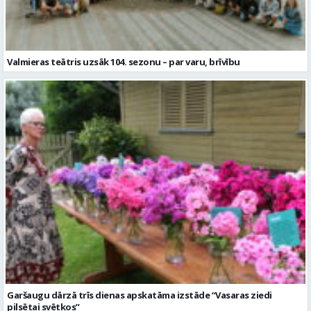
Valmieras teātris uzsāk 104. sezonu – par varu, brīvību
Garšaugu dārzā trīs dienas apskatāma izstāde “Vasaras ziedi
pilsētai svētkos”