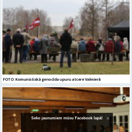
FOTO: Komunistiskā genocīda upuru atcere Valmierā
Seko jaunumiem mūsu Facebook lapā!