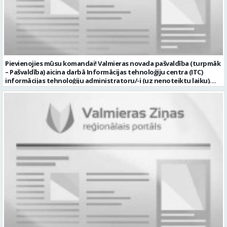
Pievienojies mūsu komandai! Valmieras novada pašvaldība (turpmāk
– Pašvaldība) aicina darbā Informācijas tehnoloģiju centra (ITC)
informācijas tehnoloģiju administratoru/-i (uz nenoteiktu laiku).
Darba vieta: Rūjienas un Naukšēnu apvienību teritorijās Ja Tev ir
vēlme: nodrošināt ar informācijas un komunikācijas tehnoloģijām
(turpmāk – IKT) saistīto problēmu pieteikumu pārvaldību un
operatīvu risināšanu; nodrošināt datortehnikas lietotāju atbalstu
un ar to saistīto problēmsituāciju risināšanu; uzstādīt, konfigurēt,
diagnosticēt un modernizēt Pašvaldības iestāžu datortehniku,
datortīklus un programmatūru, novērst kļūmes to darbībā;
kontrolēt ārējo pakalpojumu sniedzēju darbu izpildi Pašvaldības
iestādēs infrastruktūras uzturēšanā; sagatavot priekšlikumus par
IKT nomaiņu un efektīvāku izmantošanu; un ja Tev ir: vismaz vidējā
profesionālā izglītība informācijas tehnoloģiju jomā; darba
pieredze (ar informācijas tehnoloģijām saistītā jomā); izpratne par
datortehnikas un biroja tehnikas uzbūvi un problēmu risināšanas
secību; izpratne par datortīkla uzbūvi, tīkla iekārtu darbības
principiem; valsts valodas prasmes atbilstoši Valsts valodas likuma
prasībām; kompetences: ļoti labas organizatoriskās un saskarsmes