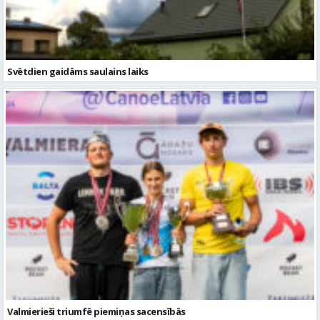
Svētdien gaidāms saulains laiks
Valmierieši triumfē piemiņas sacensībās