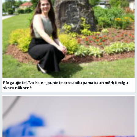
Pārgaujiete Līva Irkle – jauniete ar stabilu pamatu un mērķtiecīgu
skatu nākotnē