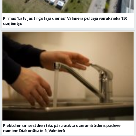
Pirmās ’’Latvijas tirgotāju dienas’’ Valmierā pulcēja vairāk nekā 150
uzņēmēju
Piektdien un sestdien tiks pārtraukta dzeramā ūdens padeve
namiem Diakonāta ielā, Valmierā