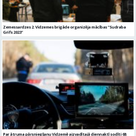
Zemessardzes 2. Vidzemes brigāde organizēja mācības “Sudraba
Grifs 2023”
Par ātruma pārsniegšanu Vidzemē aizvadītajā diennaktī sodīti 68