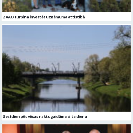
ZAAO turpina investēt uzņēmuma attīstībā
Sestdien pēc vēsas nakts gaidāma silta diena