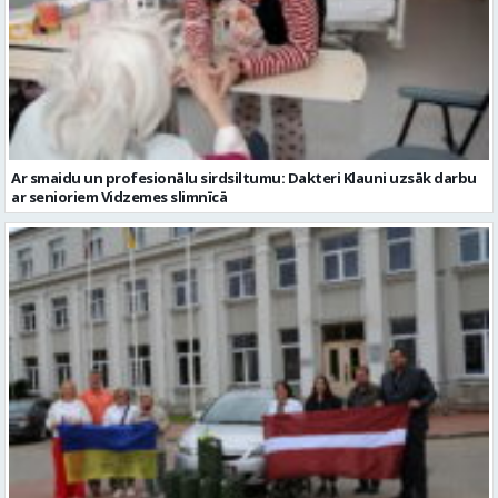
Ar smaidu un profesionālu sirdsiltumu: Dakteri Klauni uzsāk darbu
ar senioriem Vidzemes slimnīcā