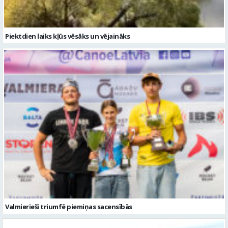
Piektdien laiks kļūs vēsāks un vējaināks
Valmierieši triumfē piemiņas sacensībās