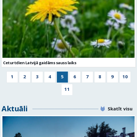
Ceturtdien Latvijā gaidāms sauss laiks
1
2
3
4
5
6
7
8
9
10
11
Aktuāli
Skatīt visu