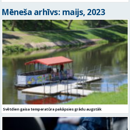
Mēneša arhīvs: maijs, 2023
Svētdien gaisa temperatūra pakāpsies grādu augstāk