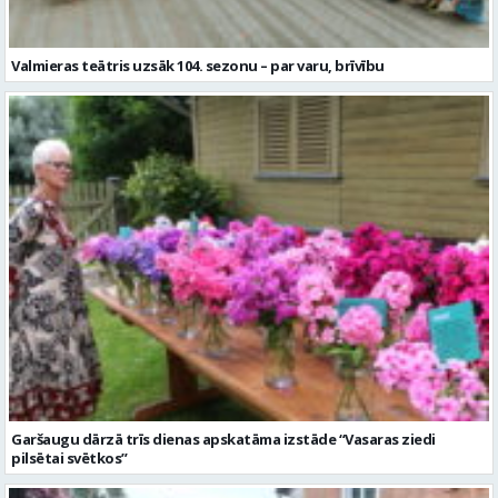
Valmieras teātris uzsāk 104. sezonu – par varu, brīvību
Garšaugu dārzā trīs dienas apskatāma izstāde “Vasaras ziedi
pilsētai svētkos”