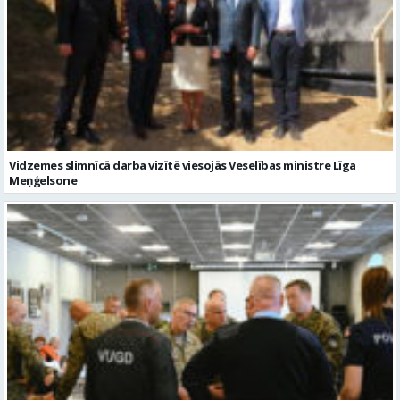
Vidzemes slimnīcā darba vizītē viesojās Veselības ministre Līga
Meņģelsone