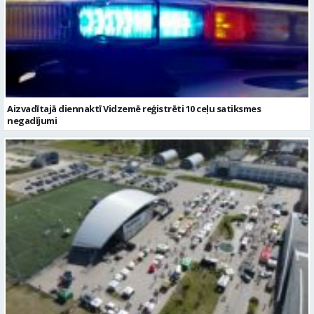
Aizvadītajā diennaktī Vidzemē reģistrēti 10 ceļu satiksmes
negadījumi