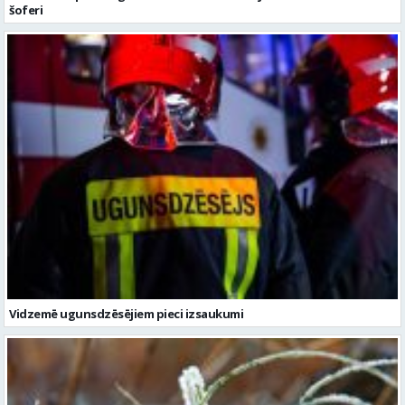
šoferi
Vidzemē ugunsdzēsējiem pieci izsaukumi