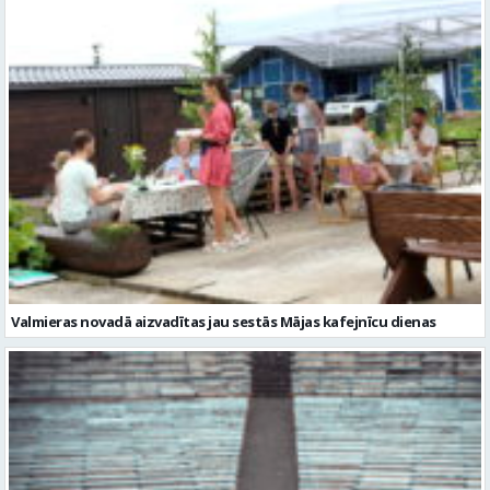
Valmieras novadā aizvadītas jau sestās Mājas kafejnīcu dienas