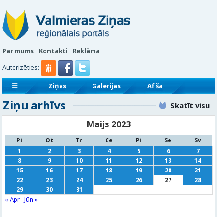
Par mums
Kontakti
Reklāma
Autorizēties:
Ziņas
Galerijas
Afiša
Ziņu arhīvs
Sludinājumi
Reklāmraksti
Skatīt visu
Maijs 2023
Pi
Ot
Tr
Ce
Pi
Se
Sv
1
2
3
4
5
6
7
8
9
10
11
12
13
14
15
16
17
18
19
20
21
22
23
24
25
26
27
28
29
30
31
« Apr
Jūn »