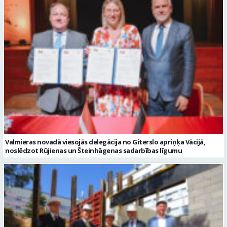
Valmieras novadā viesojās delegācija no Giterslo apriņķa Vācijā,
noslēdzot Rūjienas un Šteinhāgenas sadarbības līgumu