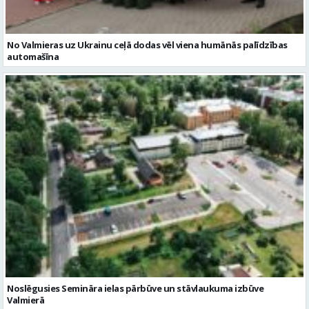
No Valmieras uz Ukrainu ceļā dodas vēl viena humānās palīdzības
automašīna
Noslēgusies Semināra ielas pārbūve un stāvlaukuma izbūve
Valmierā