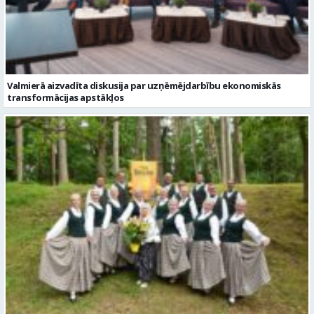
Valmierā aizvadīta diskusija par uzņēmējdarbību ekonomiskās
transformācijas apstākļos