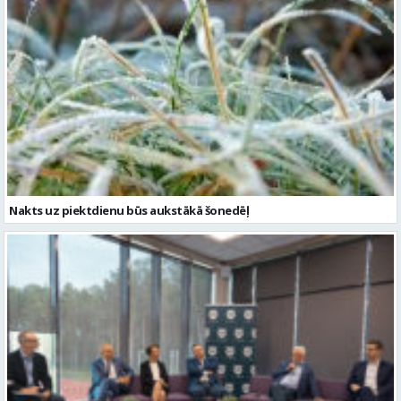
Nakts uz piektdienu būs aukstākā šonedēļ