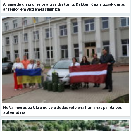
Ar smaidu un profesionālu sirdsiltumu: Dakteri Klauni uzsāk darbu
ar senioriem Vidzemes slimnīcā
No Valmieras uz Ukrainu ceļā dodas vēl viena humānās palīdzības
automašīna