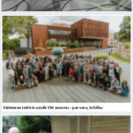
Valmieras teātris uzsāk 104. sezonu – par varu, brīvību