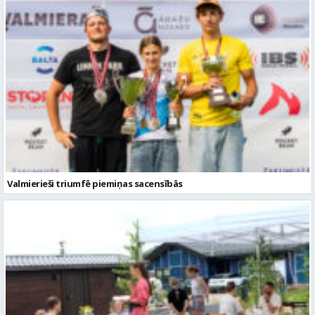
Valmierieši triumfē piemiņas sacensībās