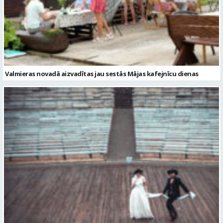
Valmieras novadā aizvadītas jau sestās Mājas kafejnīcu dienas