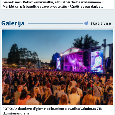
pienākumi: - Pakot kamīnmalku, atbilstoši darba uzdevumam -
bāzē ar mērķi tos apstrādāt citos SIA “VTU VALMIERA” personāla
Marķēt un pārbaudīt gatavo produkciju - Rūpēties par darba
atlases konkursos, tad pieteikumā vakancei lūdzam kandidātam
kvalitāti un kārtību darba vietā Prasības kandidātiem: - Laba fiziskā
norādīt savu piekrišanu personas datu saglabāšanai. Profesija:
izturība - Precizitāte un ātrums - Prasme un vēlme strādāt komandā
TRANSPORTA DISPEČERS Darba vietas adrese: LATVIJA, Stacijas iela 1,
Uzņēmums piedāvā: - Atalgojumu EUR 1200 bruto (atkarīgs no
Galerija
Valmiera, Valmieras nov. Darba laika veids: Summētais darba laiks
Skatīt visu
padarītā) - Vienmēr laikā izmaksātu algu - Profesionālus un
Darba veids: Darbinieka amats uz nenoteiktu laiku Slodze: Viena
atbalstošus kolēģus Lūgums CV sūtīt uz e- pastu:
vesela slodze Darbības joma: Pakalpojumi Pieteikto vietu skaits: 1
pasutijumi@lpjana.lv vai zvanīt pa tālruni: 28319289 Profesija:
Līgums: Darbinieka amats uz nenoteiktu laiku Aktuāla līdz: 2026-08-
SAIŅOŠANAS OPERATORS Algas izmaksas veids: Laika darba alga
21 Kontaktpersona: CV ar norādi vakancei lūdzu sūtīt uz e-pastu
Darba vietas adrese: LATVIJA, Gravas iela 2, Kocēni, Kocēnu pag.,
info@vtu-valmiera.lv vai iesniegt personīgi Izglītības līmenis:
Valmieras nov. Slodze: Viena vesela slodze Darbības joma: Ražošana
Vispārējā vidējā izglītība
Pieteikto vietu skaits: 2 Aktuāla līdz: 2027-09-07 Darba sākšanas
datums: 2026-08-17 Kontaktpersona: Davids Pavlovs
FOTO: Ar daudzveidīgiem notikumiem aizvadīta Valmieras 743.
dzimšanas diena