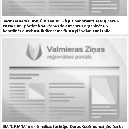
CV lūdzam sūtīt uz e-pastu: vbrugis@inbox.lv
Aicinām darbā DISPEČERU VALMIERĀ (uz nenoteiktu laiku) DARBA
PIENĀKUMI: pārdot braukšanas dokumentus organizēt un
koordinēt autobusu ikdienas maršrutu plānošanu un izpildi
nodrošināt autobusu vadītāju dienas darba uzdevumu
sagatavošanu PRASĪBAS PRETENDENTIEM: vidējā vai vidējā
profesionālā izglītība augsta atbildības sajūta, precizitāte un labas
komunikācijas spējas labas iemaņas darbā ar datoru un
elektronisko kases aparātu UZŅĒMUMS PIEDĀVĀ: darbu stabilā
uzņēmumā darba laiku: maiņu grafiks (1. dežūra no plkst. 05.20 līdz
plkst. 16.20 un 2.dežūra no plkst. 12.50-21.00) darba samaksu sākot no
1100 līdz 1250 EUR (pirms nodokļu nomaksas) pilnas sociālās
garantijas veselības apdrošināšanas iespējas dinamisku un
profesionālu darba vidi apmācību pirms darba pienākumu
uzsākšanas CV ar norādi vakancei „dispečers Valmierā” iesniegt līdz
2026. gada 21. augustam (ieskaitot): sūtot elektroniski uz info@vtu-
valmiera.lv personīgi SIA „VTU Valmiera”, Reģ.nr. 40003004220,
„Brandeļi”, Brandeļi, Kocēnu pagasts, Valmieras novads, personāla
daļā darba dienās no plkst. 13:00 līdz 16:00. 2 nedēļu laikā pēc
konkursa termiņa beigām sazināsimies ar pretendentiem, kuri tiks
aicināti uz tikšanos klātienē. Informācijai: 29231565 * Iesniegtos
personas datus SIA “VTU VALMIERA” izmantos, lai konkursa kārtībā
noteiktu vakancei atbilstošāko kandidātu. Ja kandidāts vēlas, lai
SIA "L.P.JANA" meklē malkas fasētāju. Darbs Kocēnos maiņās. Darba
viņa personas dati tiktu saglabāti SIA “VTU VALMIERA” iekšējā datu