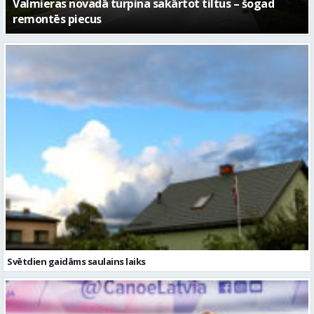
No pagaidu teātra līdz laikmetīgās kultūras centram
– kā attīstīsies “Kurtuve”
Svētdien gaidāms saulains laiks