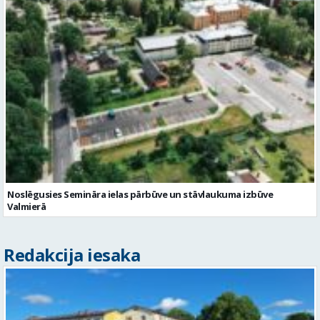
Noslēgusies Semināra ielas pārbūve un stāvlaukuma izbūve
Valmierā
Redakcija iesaka