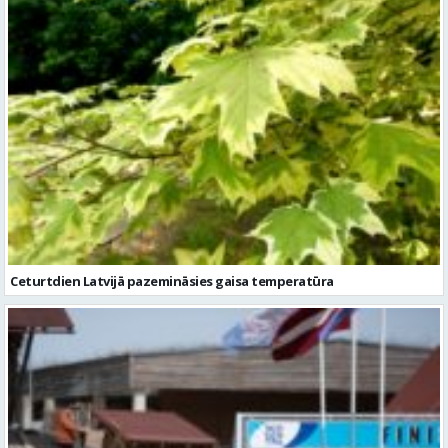
Ceturtdien Latvijā pazemināsies gaisa temperatūra