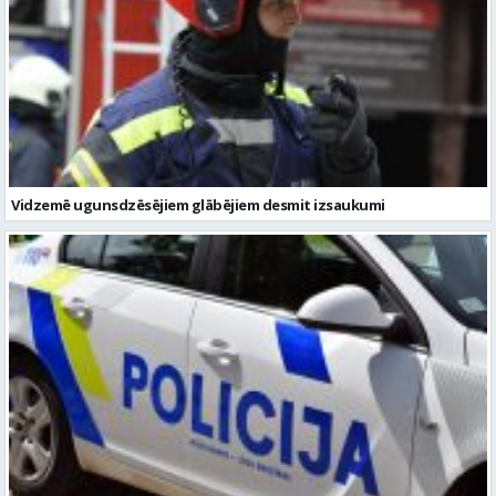
Vidzemē ugunsdzēsējiem glābējiem desmit izsaukumi