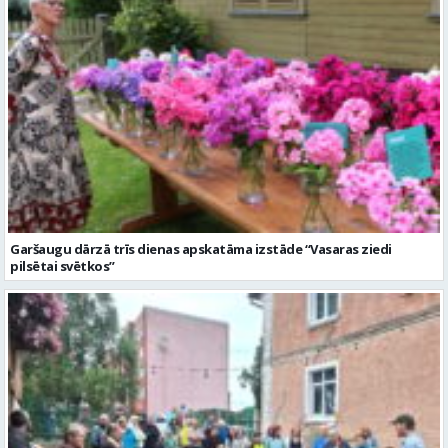
Garšaugu dārzā trīs dienas apskatāma izstāde “Vasaras ziedi
pilsētai svētkos”