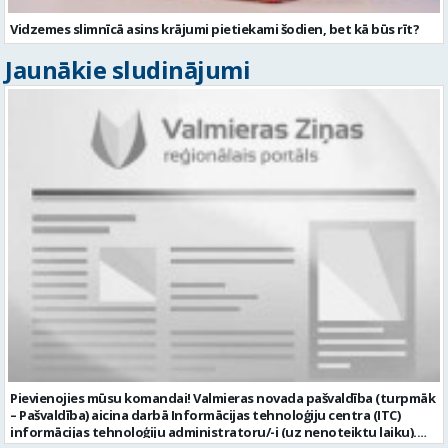
Vidzemes slimnīcā asins krājumi pietiekami šodien, bet kā būs rīt?
Jaunākie sludinājumi
Pievienojies mūsu komandai! Valmieras novada pašvaldība (turpmāk
– Pašvaldība) aicina darbā Informācijas tehnoloģiju centra (ITC)
informācijas tehnoloģiju administratoru/-i (uz nenoteiktu laiku).