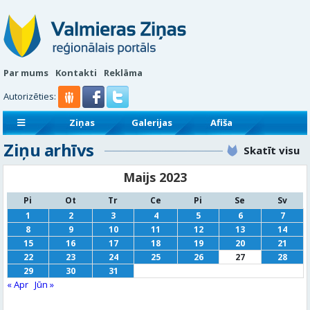
Par mums
Kontakti
Reklāma
Autorizēties:
Ziņas
Galerijas
Afiša
Ziņu arhīvs
Sludinājumi
Reklāmraksti
Skatīt visu
Maijs 2023
Pi
Ot
Tr
Ce
Pi
Se
Sv
1
2
3
4
5
6
7
8
9
10
11
12
13
14
15
16
17
18
19
20
21
22
23
24
25
26
27
28
29
30
31
« Apr
Jūn »