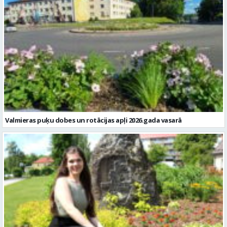
Valmieras puķu dobes un rotācijas apļi 2026.gada vasarā