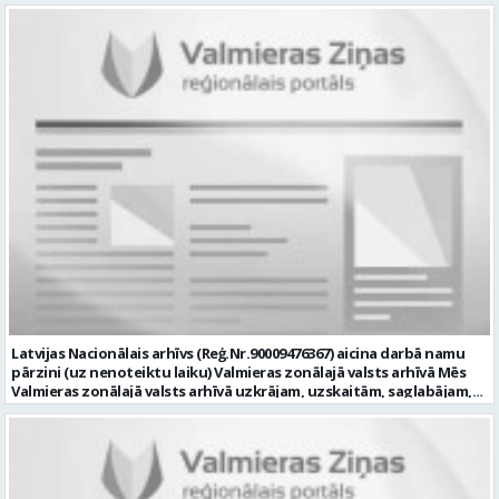
Darba vieta: Rūjienas un Naukšēnu apvienību teritorijās Ja Tev ir
vēlme: nodrošināt ar informācijas un komunikācijas tehnoloģijām
(turpmāk – IKT) saistīto problēmu pieteikumu pārvaldību un
operatīvu risināšanu; nodrošināt datortehnikas lietotāju atbalstu
un ar to saistīto problēmsituāciju risināšanu; uzstādīt, konfigurēt,
diagnosticēt un modernizēt Pašvaldības iestāžu datortehniku,
datortīklus un programmatūru, novērst kļūmes to darbībā;
kontrolēt ārējo pakalpojumu sniedzēju darbu izpildi Pašvaldības
iestādēs infrastruktūras uzturēšanā; sagatavot priekšlikumus par
IKT nomaiņu un efektīvāku izmantošanu; un ja Tev ir: vismaz vidējā
profesionālā izglītība informācijas tehnoloģiju jomā; darba
pieredze (ar informācijas tehnoloģijām saistītā jomā); izpratne par
datortehnikas un biroja tehnikas uzbūvi un problēmu risināšanas
secību; izpratne par datortīkla uzbūvi, tīkla iekārtu darbības
principiem; valsts valodas prasmes atbilstoši Valsts valodas likuma
prasībām; kompetences: ļoti labas organizatoriskās un saskarsmes
spējas, argumentācijas prasme; prasme patstāvīgi pieņemt
lēmumus; analītiskās spējas; augsta atbildības sajūta; precizitāte;
spēja strādāt individuāli un komandā; pašiniciatīva un spēja meklēt
Latvijas Nacionālais arhīvs (Reģ.Nr.90009476367) aicina darbā namu
un piedāvāt jaunus risinājumus; mēs piedāvājam: dinamisku,
pārzini (uz nenoteiktu laiku) Valmieras zonālajā valsts arhīvā Mēs
interesantu un atbildīgu darbu un ideju īstenošanas iespējas uz
Valmieras zonālajā valsts arhīvā uzkrājam, uzskaitām, saglabājam,
attīstību vērstā Pašvaldībā; pamatalgu pārbaudes laikā 1258,- EUR
darām pieejamu un popularizējam nacionālo dokumentāro
pirms nodokļu nomaksas, pēc pārbaudes laika 1310,- EUR pirms
mantojumu. Mūsu pārraudzībā un darbības zonā ietilpst Valmieras,
nodokļu nomaksas; iespēju saņemt atvaļinājuma pabalstu darba un
Valkas, Smiltenes un Limbažu novadi. Aicinām savai komandai
dzīves līdzsvaram par labu darba sniegumu; darba devēja
pievienoties čaklu, rūpīgu un atbildīgu kolēģi namu pārziņa amatā,
līdzfinansētu veselības apdrošināšanu pēc pārbaudes laika beigām,
kurš rūpētos par mūsu darba vietu Valmierā, Cempu ielā 13. Piesakies
kā arī citas sociālās garantijas/labumus atbilstoši darba rezultātam