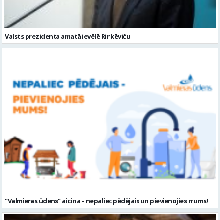
Valsts prezidenta amatā ievēlē Rinkēviču
“Valmieras ūdens” aicina – nepaliec pēdējais un pievienojies mums!