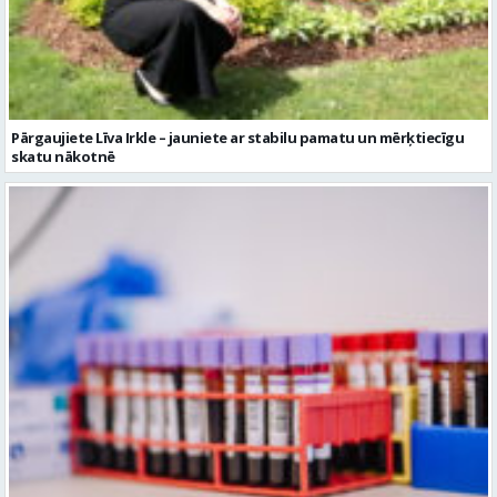
Pārgaujiete Līva Irkle – jauniete ar stabilu pamatu un mērķtiecīgu
skatu nākotnē