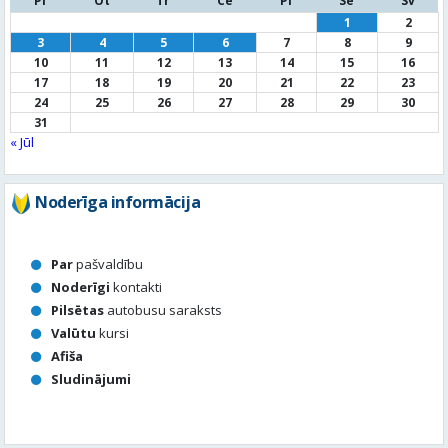
31
« Jūl
Noderīga informācija
Par
pašvaldību
Noderīgi
kontakti
Pilsētas
autobusu saraksts
Valūtu
kursi
Afiša
Sludinājumi
Aktuālais jautājums
Kā vērtē Valmieras apzaļumošanu, puķu dobes, rotācijas
apļu stādījumus vasaras sezonā?