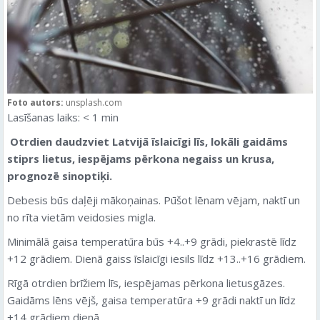
Foto autors:
unsplash.com
Lasīšanas laiks:
< 1
min
Otrdien
daudzviet Latvijā īslaicīgi līs, lokāli gaidāms
stiprs lietus, iespējams pērkona negaiss un krusa,
prognozē sinoptiķi.
Debesis būs daļēji mākoņainas. Pūšot lēnam vējam, naktī un
no rīta vietām veidosies migla.
Minimālā gaisa temperatūra būs +4..+9 grādi, piekrastē līdz
+12 grādiem. Dienā gaiss īslaicīgi iesils līdz +13..+16 grādiem.
Rīgā
otrdien
brīžiem līs, iespējamas pērkona lietusgāzes.
Gaidāms lēns vējš, gaisa temperatūra +9 grādi naktī un līdz
+14 grādiem dienā.