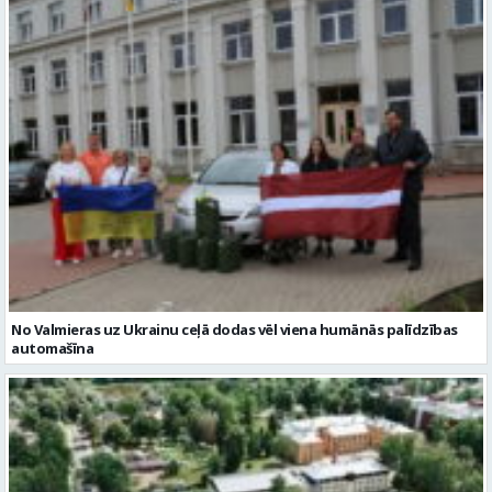
No Valmieras uz Ukrainu ceļā dodas vēl viena humānās palīdzības
automašīna