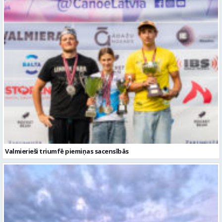
Valmierieši triumfē piemiņas sacensībās