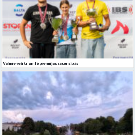
Valmierieši triumfē piemiņas sacensībās
Gaidāma silta nakts