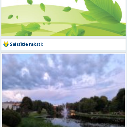
Saistītie raksti:
Gaidāma silta nakts