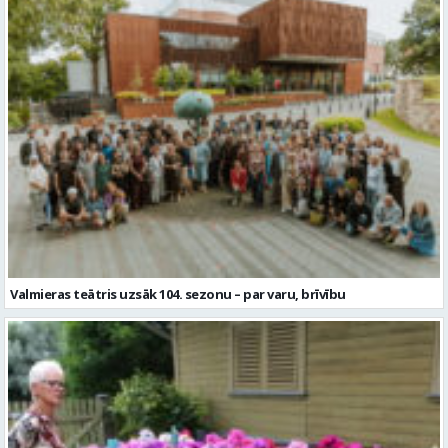
Valmieras teātris uzsāk 104. sezonu – par varu, brīvību