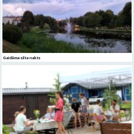
Gaidāma silta nakts
Valmieras novadā aizvadītas jau sestās Mājas kafejnīcu dienas