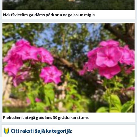
Piektdien Latvijā gaidāms 30 grādu karstums
Citi raksti šajā kategorijā: