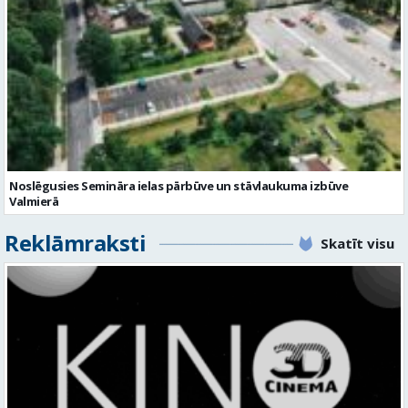
Noslēgusies Semināra ielas pārbūve un stāvlaukuma izbūve
Valmierā
Reklāmraksti
Skatīt visu