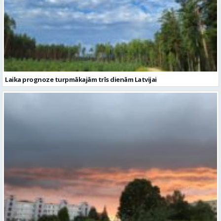
Laika prognoze turpmākajām trīs dienām Latvijai
Naktī vietām gaidāms pērkona negaiss un migla