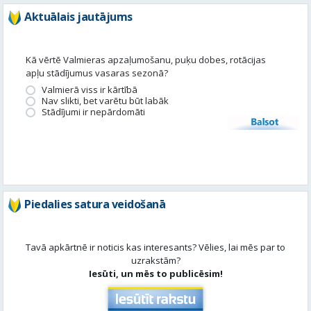
Valmierā viss ir kārtībā
Nav slikti, bet varētu būt labāk
Stādījumi ir nepārdomāti
Balsot
Piedalies satura veidošanā
Tavā apkārtnē ir noticis kas interesants? Vēlies, lai mēs par to
uzrakstām?
Iesūti, un mēs to publicēsim!