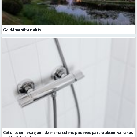
Ceturtdien iespējami dzeramā ūdens padeves pārtraukumi vairākās
vietās Valmierā