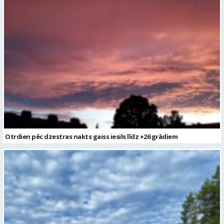
Otrdien pēc dzestras nakts gaiss iesils līdz +26 grādiem