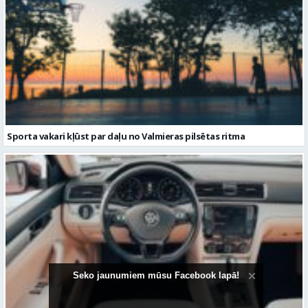
Sporta vakari kļūst par daļu no Valmieras pilsētas ritma
Seko jaunumiem mūsu Facebook lapā!
Volkswagen Passat uzturēšana: praktiska pieeja ilgākam
kalpošanas laikam