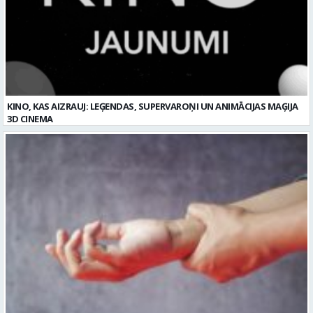
KINO, KAS AIZRAUJ: LEĢENDAS, SUPERVAROŅI UN ANIMĀCIJAS MAĢIJA
3D CINEMA
Plaukstas locītavas sastiepums: kā to novērst, atpazīt un veiksmīgi
ārstēt