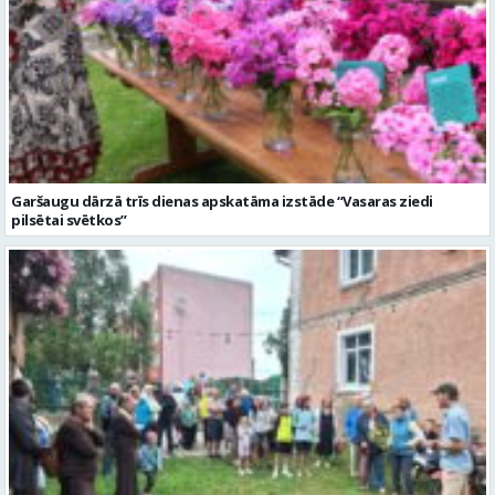
Garšaugu dārzā trīs dienas apskatāma izstāde “Vasaras ziedi
pilsētai svētkos”
Valmieras dzimšanas diena sākas ar Krāču kakta svētkiem