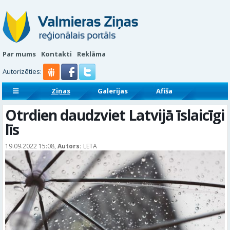
Par mums
Kontakti
Reklāma
Autorizēties:
Ziņas
Galerijas
Afiša
Sludinājumi
Reklāmraksti
Otrdien daudzviet Latvijā īslaicīgi
līs
19.09.2022 15:08,
Autors:
LETA