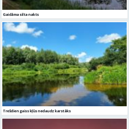
Trešdien gaiss kļūs nedaudz karstāks