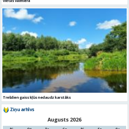
Trešdien gaiss kļūs nedaudz karstāks
Ziņu arhīvs
Augusts 2026
Pi
Ot
Tr
Ce
Pi
Se
Sv
1
2
3
4
5
6
7
8
9
10
11
12
13
14
15
16
17
18
19
20
21
22
23
24
25
26
27
28
29
30