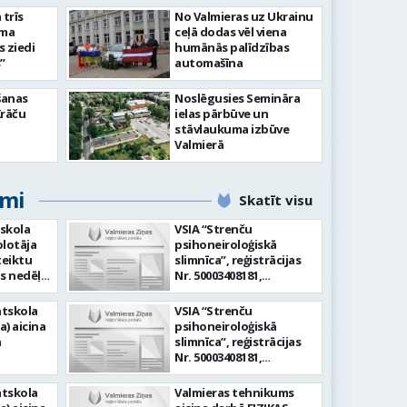
slimnīcā
trīs
No Valmieras uz Ukrainu
āma
ceļā dodas vēl viena
s ziedi
humānās palīdzības
”
automašīna
šanas
Noslēgusies Semināra
Krāču
ielas pārbūve un
stāvlaukuma izbūve
Valmierā
umi
Skatīt visu
skola
VSIA “Strenču
olotāja
psihoneiroloģiskā
teiktu
slimnīca”, reģistrācijas
as nedēļā
Nr. 50003408181,
Darba
ārstniecības iestādes
ūķu iela
kods 941800004 aicina
tskola
VSIA “Strenču
ēnu
darbā APKOPĒJU Aicinām
a) aicina
psihoneiroloģiskā
ras
mūsu komandai
a
slimnīca”, reģistrācijas
pievienoties apkopēju
Nr. 50003408181,
ūpi
darbam rehabilitācijas
ārstniecības iestādes
oties ar
nodaļā. Darba līgums
darbā (1
kods 941800004 aicina
tskola
Valmieras tehnikums
jām,
tiek slēgts uz
undas
darbā AUDIOLOGOPĒDU