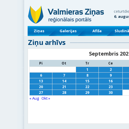
ceturtdi
6. augu
Ziņas
Galerijas
Afiša
Sludin
Ziņu arhīvs
Septembris 202
Pi
Ot
Tr
Ce
1
2
6
7
8
9
13
14
15
16
20
21
22
23
27
28
29
30
« Aug
Okt »