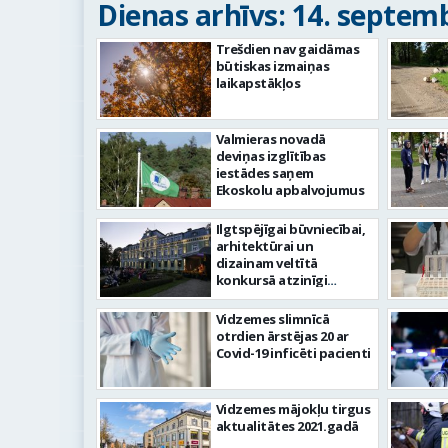
Dienas arhīvs: 14. septemb
Trešdien nav gaidāmas
būtiskas izmaiņas
laikapstākļos
Valmieras novadā
deviņas izglītības
iestādes saņem
Ekoskolu apbalvojumus
Ilgtspējīgai būvniecībai,
arhitektūrai un
dizainam veltītā
konkursā atzinīgi
novērtēta atjaunotā
Kokmuižas pils
Vidzemes slimnīcā
otrdien ārstējas 20 ar
Covid-19 inficēti pacienti
Vidzemes mājokļu tirgus
aktualitātes 2021.gadā