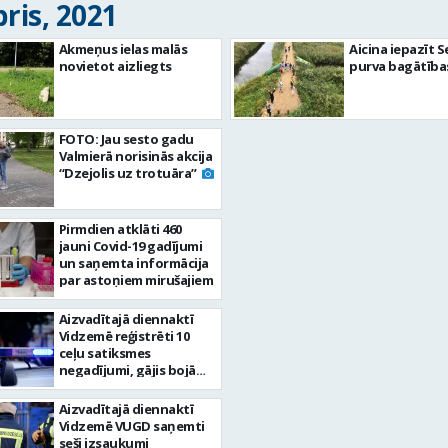
ris, 2021
Akmeņus ielas malās
Aicina iepazīt 
novietot aizliegts
purva bagātība
FOTO: Jau sesto gadu
Valmierā norisinās akcija
“Dzejolis uz trotuāra”
Pirmdien atklāti 460
jauni Covid-19 gadījumi
un saņemta informācija
par astoņiem mirušajiem
Aizvadītajā diennaktī
Vidzemē reģistrēti 10
ceļu satiksmes
negadījumi, gājis bojā
velosipēda vadītājs
Aizvadītajā diennaktī
Vidzemē VUGD saņemti
seši izsaukumi