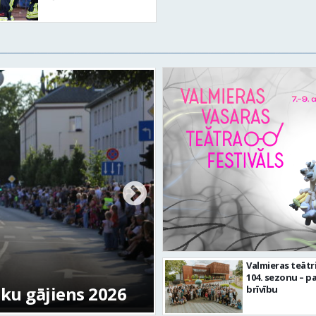
Valmieras svētku n
Valmieras teātr
104. sezonu – pa
tku gājiens 2026
skulptūru “Kaza”
brīvību