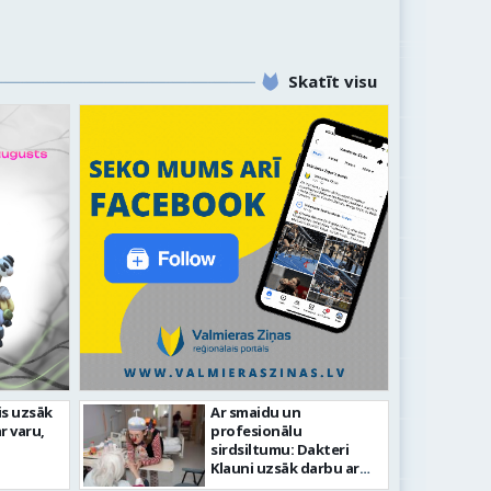
Skatīt visu
edēļā Kazu krācēs atklāj
is uzsāk
Ar smaidu un
Valmier
r varu,
profesionālu
infrast
sirdsiltumu: Dakteri
Klauni uzsāk darbu ar
senioriem Vidzemes