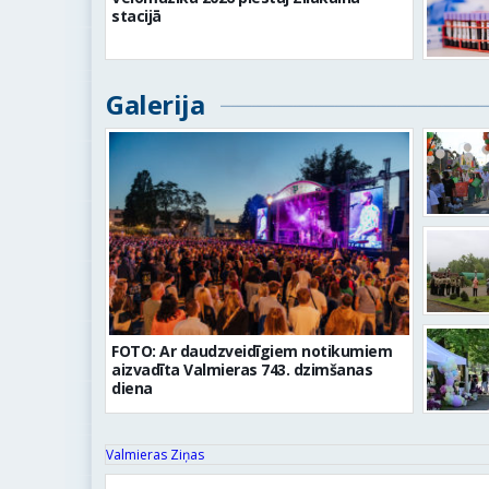
stacijā
Galerija
FOTO: Ar daudzveidīgiem notikumiem
aizvadīta Valmieras 743. dzimšanas
diena
Valmieras Ziņas