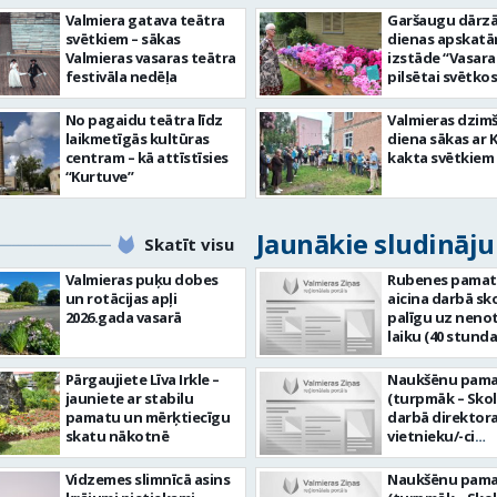
Valmiera gatava teātra
Garšaugu dārzā 
svētkiem – sākas
dienas apskat
Valmieras vasaras teātra
izstāde “Vasara
festivāla nedēļa
pilsētai svētkos
No pagaidu teātra līdz
Valmieras dzim
laikmetīgās kultūras
diena sākas ar 
centram – kā attīstīsies
kakta svētkiem
“Kurtuve”
Jaunākie sludināj
Skatīt visu
Valmieras puķu dobes
Rubenes pamat
un rotācijas apļi
aicina darbā sk
2026.gada vasarā
palīgu uz neno
laiku (40 stund
jeb 1,0 likme). 
vietas adrese: R
Pārgaujiete Līva Irkle –
Naukšēnu pama
3, Rubene, Koc
jauniete ar stabilu
(turpmāk – Skol
pagasts, Valmie
pamatu un mērķtiecīgu
darbā direktor
novads. Ja Tev ir vēlme:
skatu nākotnē
vietnieku/-ci
veikt bērnu apr
administratīvi
ikdienā; sadarb
saimnieciskajā 
Vidzemes slimnīcā asins
Naukšēnu pama
grupas skolotā
likme jeb 40 st