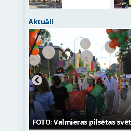
Aktuāli
na
FOTO: Valmieras pilsētas svē