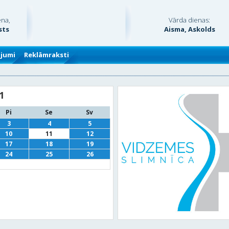
ena,
Vārda dienas:
sts
Aisma, Askolds
ājumi
Reklāmraksti
1
Pi
Se
Sv
3
4
5
10
11
12
17
18
19
24
25
26