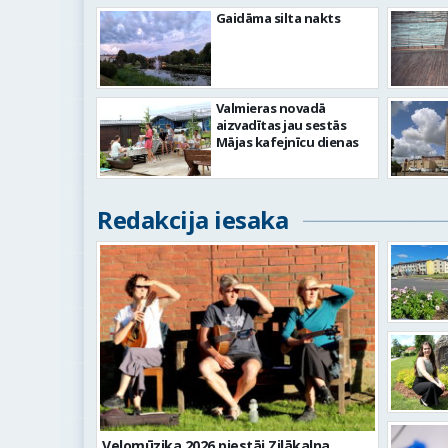
Gaidāma silta nakts
Valmieras novadā
aizvadītas jau sestās
Mājas kafejnīcu dienas
Redakcija iesaka
Velomūzika 2026 piestāj Zilākalna