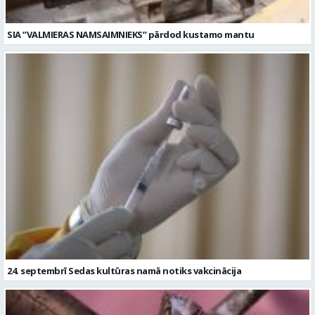
SIA ”VALMIERAS NAMSAIMNIEKS” pārdod kustamo mantu
24. septembrī Sedas kultūras namā notiks vakcinācija