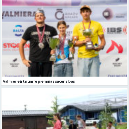
Valmierieši triumfē piemiņas sacensībās