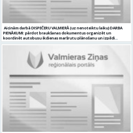
amats uz nenoteiktu laiku Aktuāla līdz: 2026-08-20 Kontaktpersona:
CV lūdzam sūtīt uz e-pastu: vbrugis@inbox.lv
Aicinām darbā DISPEČERU VALMIERĀ (uz nenoteiktu laiku) DARBA
PIENĀKUMI: pārdot braukšanas dokumentus organizēt un
koordinēt autobusu ikdienas maršrutu plānošanu un izpildi
nodrošināt autobusu vadītāju dienas darba uzdevumu
sagatavošanu PRASĪBAS PRETENDENTIEM: vidējā vai vidējā
profesionālā izglītība augsta atbildības sajūta, precizitāte un labas
komunikācijas spējas labas iemaņas darbā ar datoru un
elektronisko kases aparātu UZŅĒMUMS PIEDĀVĀ: darbu stabilā
uzņēmumā darba laiku: maiņu grafiks (1. dežūra no plkst. 05.20 līdz
plkst. 16.20 un 2.dežūra no plkst. 12.50-21.00) darba samaksu sākot no
1100 līdz 1250 EUR (pirms nodokļu nomaksas) pilnas sociālās
garantijas veselības apdrošināšanas iespējas dinamisku un
profesionālu darba vidi apmācību pirms darba pienākumu
uzsākšanas CV ar norādi vakancei „dispečers Valmierā” iesniegt līdz
2026. gada 21. augustam (ieskaitot): sūtot elektroniski uz info@vtu-
valmiera.lv personīgi SIA „VTU Valmiera”, Reģ.nr. 40003004220,
„Brandeļi”, Brandeļi, Kocēnu pagasts, Valmieras novads, personāla
daļā darba dienās no plkst. 13:00 līdz 16:00. 2 nedēļu laikā pēc
konkursa termiņa beigām sazināsimies ar pretendentiem, kuri tiks
aicināti uz tikšanos klātienē. Informācijai: 29231565 * Iesniegtos
personas datus SIA “VTU VALMIERA” izmantos, lai konkursa kārtībā