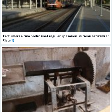
Tartu mērs aicina nodrošināt regulāru pasažieru vilcienu satiksmi ar
Rīgu
(1)