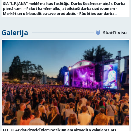
noteiktu vakancei atbilstošāko kandidātu. Ja kandidāts vēlas, lai
SIA "L.P.JANA" meklē malkas fasētāju. Darbs Kocēnos maiņās. Darba
viņa personas dati tiktu saglabāti SIA “VTU VALMIERA” iekšējā datu
pienākumi: - Pakot kamīnmalku, atbilstoši darba uzdevumam -
bāzē ar mērķi tos apstrādāt citos SIA “VTU VALMIERA” personāla
Marķēt un pārbaudīt gatavo produkciju - Rūpēties par darba
atlases konkursos, tad pieteikumā vakancei lūdzam kandidātam
kvalitāti un kārtību darba vietā Prasības kandidātiem: - Laba fiziskā
norādīt savu piekrišanu personas datu saglabāšanai. Profesija:
izturība - Precizitāte un ātrums - Prasme un vēlme strādāt komandā
TRANSPORTA DISPEČERS Darba vietas adrese: LATVIJA, Stacijas iela 1,
Uzņēmums piedāvā: - Atalgojumu EUR 1200 bruto (atkarīgs no
Galerija
Valmiera, Valmieras nov. Darba laika veids: Summētais darba laiks
Skatīt visu
padarītā) - Vienmēr laikā izmaksātu algu - Profesionālus un
Darba veids: Darbinieka amats uz nenoteiktu laiku Slodze: Viena
atbalstošus kolēģus Lūgums CV sūtīt uz e- pastu:
vesela slodze Darbības joma: Pakalpojumi Pieteikto vietu skaits: 1
pasutijumi@lpjana.lv vai zvanīt pa tālruni: 28319289 Profesija:
Līgums: Darbinieka amats uz nenoteiktu laiku Aktuāla līdz: 2026-08-
SAIŅOŠANAS OPERATORS Algas izmaksas veids: Laika darba alga
21 Kontaktpersona: CV ar norādi vakancei lūdzu sūtīt uz e-pastu
Darba vietas adrese: LATVIJA, Gravas iela 2, Kocēni, Kocēnu pag.,
info@vtu-valmiera.lv vai iesniegt personīgi Izglītības līmenis:
Valmieras nov. Slodze: Viena vesela slodze Darbības joma: Ražošana
Vispārējā vidējā izglītība
Pieteikto vietu skaits: 2 Aktuāla līdz: 2027-09-07 Darba sākšanas
datums: 2026-08-17 Kontaktpersona: Davids Pavlovs
FOTO: Ar daudzveidīgiem notikumiem aizvadīta Valmieras 743.