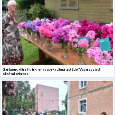
Garšaugu dārzā trīs dienas apskatāma izstāde “Vasaras ziedi
pilsētai svētkos”