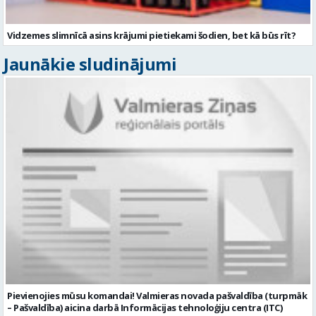
Vidzemes slimnīcā asins krājumi pietiekami šodien, bet kā būs rīt?
Jaunākie sludinājumi
Pievienojies mūsu komandai! Valmieras novada pašvaldība (turpmāk
– Pašvaldība) aicina darbā Informācijas tehnoloģiju centra (ITC)