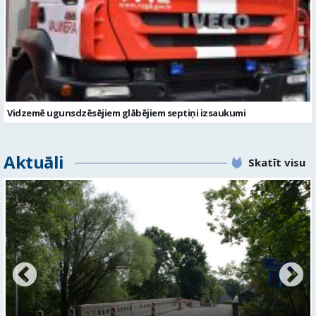
Vidzemē ugunsdzēsējiem glābējiem septiņi izsaukumi
Aktuāli
Skatīt visu