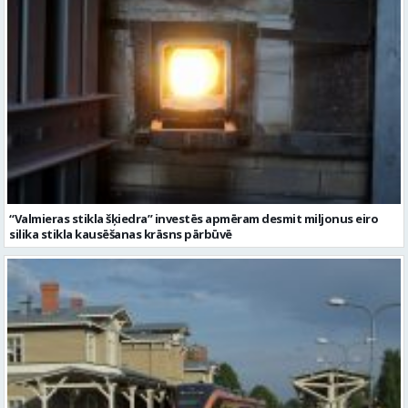
“Valmieras stikla šķiedra” investēs apmēram desmit miljonus eiro
silika stikla kausēšanas krāsns pārbūvē