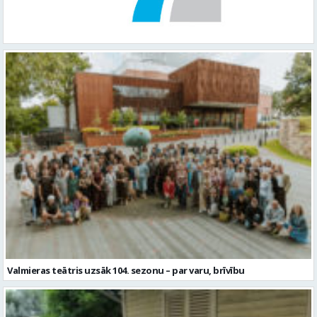
Valmieras teātris uzsāk 104. sezonu – par varu, brīvību