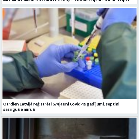
Otrdien Latvijā reģistrēti 674 jauni Covid-19 gadījumi, septiņi
sasirgušie miruši