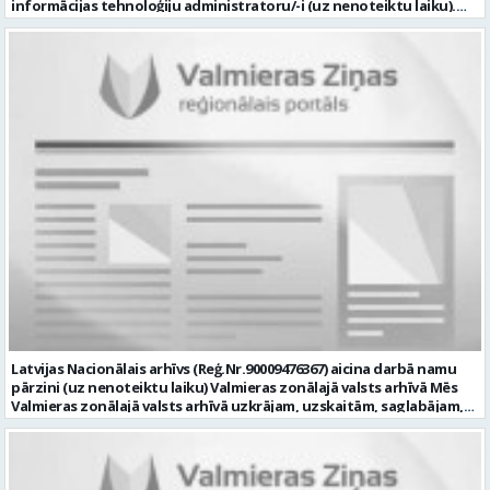
informācijas tehnoloģiju administratoru/-i (uz nenoteiktu laiku).
Darba vieta: Rūjienas un Naukšēnu apvienību teritorijās Ja Tev ir
vēlme: nodrošināt ar informācijas un komunikācijas tehnoloģijām
(turpmāk – IKT) saistīto problēmu pieteikumu pārvaldību un
operatīvu risināšanu; nodrošināt datortehnikas lietotāju atbalstu
un ar to saistīto problēmsituāciju risināšanu; uzstādīt, konfigurēt,
diagnosticēt un modernizēt Pašvaldības iestāžu datortehniku,
datortīklus un programmatūru, novērst kļūmes to darbībā;
kontrolēt ārējo pakalpojumu sniedzēju darbu izpildi Pašvaldības
iestādēs infrastruktūras uzturēšanā; sagatavot priekšlikumus par
IKT nomaiņu un efektīvāku izmantošanu; un ja Tev ir: vismaz vidējā
profesionālā izglītība informācijas tehnoloģiju jomā; darba
pieredze (ar informācijas tehnoloģijām saistītā jomā); izpratne par
datortehnikas un biroja tehnikas uzbūvi un problēmu risināšanas
secību; izpratne par datortīkla uzbūvi, tīkla iekārtu darbības
principiem; valsts valodas prasmes atbilstoši Valsts valodas likuma
prasībām; kompetences: ļoti labas organizatoriskās un saskarsmes
spējas, argumentācijas prasme; prasme patstāvīgi pieņemt
lēmumus; analītiskās spējas; augsta atbildības sajūta; precizitāte;
spēja strādāt individuāli un komandā; pašiniciatīva un spēja meklēt
Latvijas Nacionālais arhīvs (Reģ.Nr.90009476367) aicina darbā namu
un piedāvāt jaunus risinājumus; mēs piedāvājam: dinamisku,
pārzini (uz nenoteiktu laiku) Valmieras zonālajā valsts arhīvā Mēs
interesantu un atbildīgu darbu un ideju īstenošanas iespējas uz
Valmieras zonālajā valsts arhīvā uzkrājam, uzskaitām, saglabājam,
attīstību vērstā Pašvaldībā; pamatalgu pārbaudes laikā 1258,- EUR
darām pieejamu un popularizējam nacionālo dokumentāro
pirms nodokļu nomaksas, pēc pārbaudes laika 1310,- EUR pirms
mantojumu. Mūsu pārraudzībā un darbības zonā ietilpst Valmieras,
nodokļu nomaksas; iespēju saņemt atvaļinājuma pabalstu darba un
Valkas, Smiltenes un Limbažu novadi. Aicinām savai komandai
dzīves līdzsvaram par labu darba sniegumu; darba devēja
pievienoties čaklu, rūpīgu un atbildīgu kolēģi namu pārziņa amatā,
līdzfinansētu veselības apdrošināšanu pēc pārbaudes laika beigām,