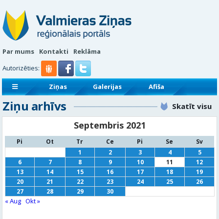
Par mums
Kontakti
Reklāma
Autorizēties:
Ziņas
Galerijas
Afiša
Ziņu arhīvs
Sludinājumi
Reklāmraksti
Skatīt visu
Septembris 2021
Pi
Ot
Tr
Ce
Pi
Se
Sv
1
2
3
4
5
6
7
8
9
10
11
12
13
14
15
16
17
18
19
20
21
22
23
24
25
26
27
28
29
30
« Aug
Okt »