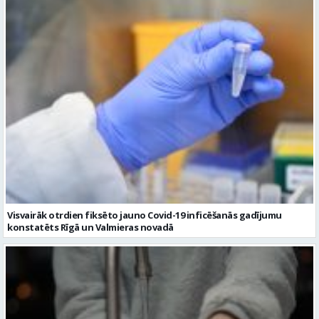
Visvairāk otrdien fiksēto jauno Covid-19 inficēšanās gadījumu
konstatēts Rīgā un Valmieras novadā