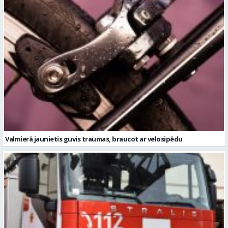
Valmierā jaunietis guvis traumas, braucot ar velosipēdu