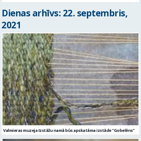
Dienas arhīvs: 22. septembris,
2021
Valmieras muzeja Izstāžu namā būs apskatāma izstāde “Gobelēns”