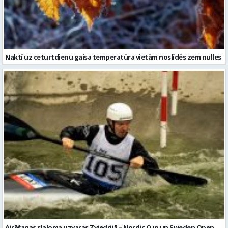
Naktī uz ceturtdienu gaisa temperatūra vietām noslīdēs zem nulles
Airēšanas slaloma uzvaras Zviedrijā – Nordic Cup un Sweden Open