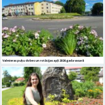
Valmieras puķu dobes un rotācijas apļi 2026.gada vasarā