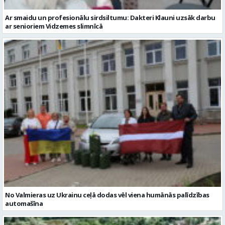
Ar smaidu un profesionālu sirdsiltumu: Dakteri Klauni uzsāk darbu
ar senioriem Vidzemes slimnīcā
No Valmieras uz Ukrainu ceļā dodas vēl viena humānās palīdzības
automašīna