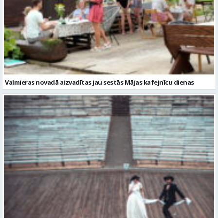
Valmieras novadā aizvadītas jau sestās Mājas kafejnīcu dienas