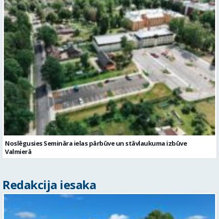
Noslēgusies Semināra ielas pārbūve un stāvlaukuma izbūve
Valmierā
Redakcija iesaka