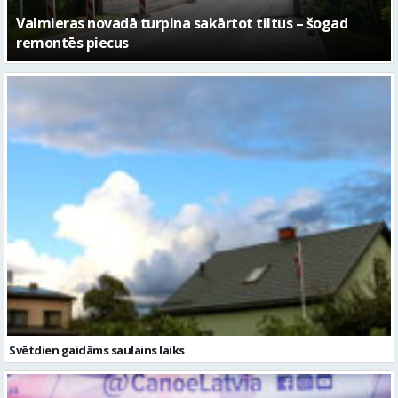
No pagaidu teātra līdz laikmetīgās kultūras centram
– kā attīstīsies “Kurtuve”
Svētdien gaidāms saulains laiks