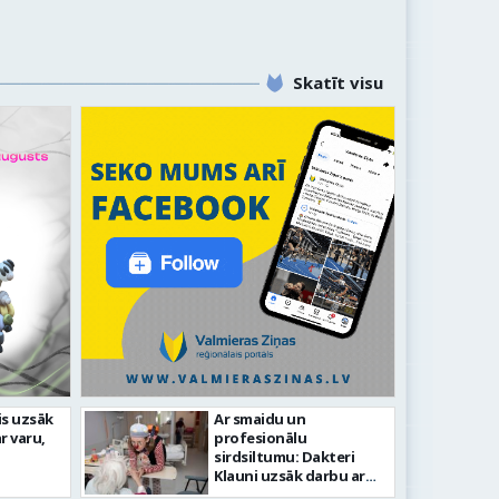
Skatīt visu
ikmetīgās kultūras
is uzsāk
Ar smaidu un
FOTO: Ar daud
r varu,
profesionālu
Kurtuve”
aizvadīta Valm
sirdsiltumu: Dakteri
Klauni uzsāk darbu ar
senioriem Vidzemes