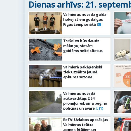
Dienas arhīvs: 21. septemb
Valmieras novada galda
hokejistiem godalgas
Rīgas čempionātā
Trešdien būs daudz
mākoņu, vietām
gaidāms neliels lietus
Valmierā pakāpeniski
tiek uzsākta jaunā
apkures sezona
Valmieras novadā
autovadītājs 2,54
promiļu reibumā bēg no
policijas un avarē
(1)
ReTV: Uzlabos apstākļus
Valmieras teātra
apmeklētājiem un