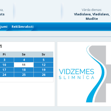
na,
Vārda dienas:
sts
Vladislava, Vladislavs,
Mudīte
ājumi
Reklāmraksti
1
Pi
Se
Sv
3
4
5
10
11
12
17
18
19
24
25
26