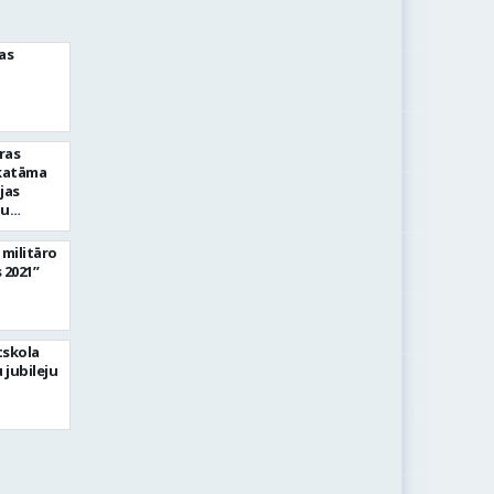
as
ras
skatāma
jas
nu
militāro
 2021”
tskola
 jubileju