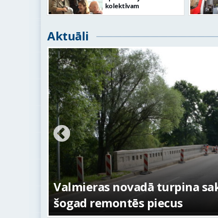
kolektīvam
Aktuāli
Valmieras novadā turpina sakārtot ti
šogad remontēs piecus