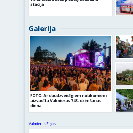
stacijā
Galerija
FOTO: Ar daudzveidīgiem notikumiem
aizvadīta Valmieras 743. dzimšanas
diena
Valmieras Ziņas