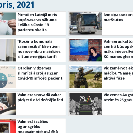
ris, 2021
Pirmdien Latvijā miris
Izmaiņas sezon
kopš vasaras sākuma
maršrutos
lielākais Covid-19
pacientu skaits
“Kocēnu komunālā
Valmieras kultū
saimniecība” klientiem
centrā būs ap
no novembra mainīsies
mākslinieces Evi
siltumenerģijas tarifi
Kūlmanes glez
izstāde “Sapņu
melodijas”
Otrdien Vidzemes
Vidzemē notiek 
slimnīcā ārstējas 22 ar
mācību “Namejs
Covid-19 inficēti pacienti
aktīvā fāze
Valmieras novadā vakar
Vidzemes Augs
pieķerti divi dzērājšoferi
atzīmēs 25 gadu
Valmierā izcēlies
ugunsgrēks
neapsaimniekotā ēkā