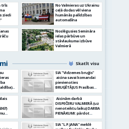
slimnīcā
trīs
No Valmieras uz Ukrainu
āma
ceļā dodas vēl viena
s ziedi
humānās palīdzības
”
automašīna
šanas
Noslēgusies Semināra
Krāču
ielas pārbūve un
stāvlaukuma izbūve
Valmierā
umi
Skatīt visu
su
SIA "Vidzemes bruģis"
ieras
aicina savai komandai
ība
pievienoties
aldība)
BRUĢĒTĀJUS Prasības
pretendentiem: Vēlme
hnoloģiju
strādāt - augsta
lais
Aicinām darbā
ormācijas
atbildības sajūta pret
DISPEČERU VALMIERĀ (uz
darbu, precizitāte;
367)
nenoteiktu laiku) DARBA
-i (uz
Pieredze bruģēšanā vai
amu
PIENĀKUMI: pārdot
u). Darba
ceļu būvniecībā. Darba
oteiktu
braukšanas
un
pienākumi: Bruģakmens
 zonālajā
dokumentus organizēt
SIA "L.P.JANA" meklē
enību
ieklāšana; Ceļu, ielas
un koordinēt autobusu