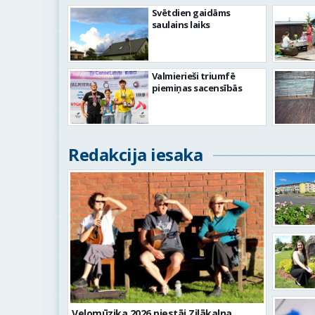
Svētdien gaidāms
saulains laiks
Valmierieši triumfē
piemiņas sacensībās
Redakcija iesaka
Velomūzika 2026 piestāj Zilākalna