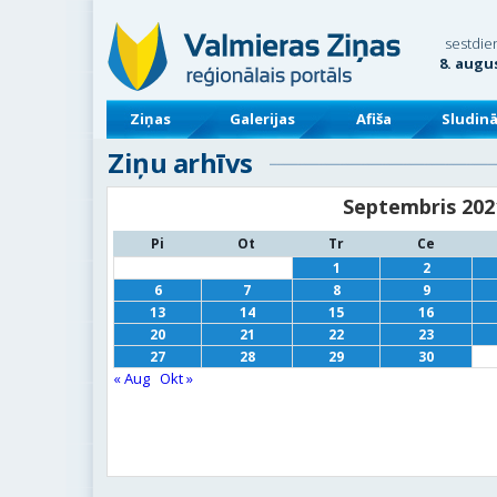
sestdie
8. augu
Ziņas
Galerijas
Afiša
Sludin
Ziņu arhīvs
Septembris 202
Pi
Ot
Tr
Ce
1
2
6
7
8
9
13
14
15
16
20
21
22
23
27
28
29
30
« Aug
Okt »