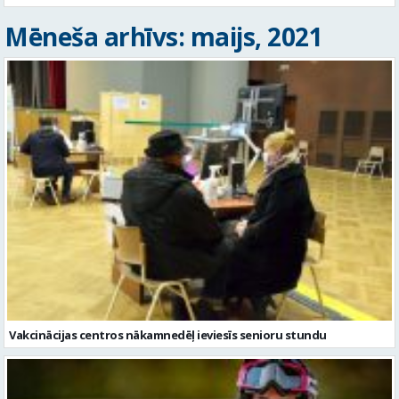
Mēneša arhīvs: maijs, 2021
Vakcinācijas centros nākamnedēļ ieviesīs senioru stundu