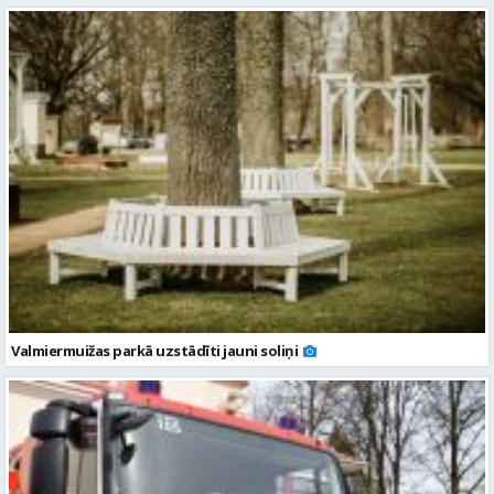
Valmiermuižas parkā uzstādīti jauni soliņi