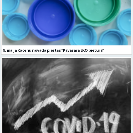
9. maijā Kocēnu novadā piestās “Pavasara EKO pietura”