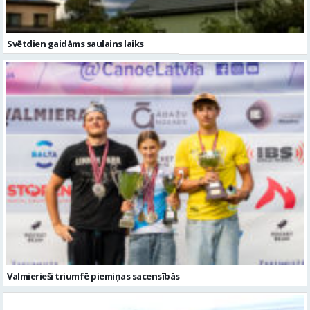
Svētdien gaidāms saulains laiks
Valmierieši triumfē piemiņas sacensībās