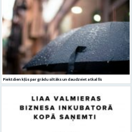
Piektdien kļūs par grādu siltāks un daudzviet atkal līs