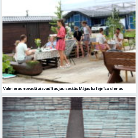
Valmieras novadā aizvadītas jau sestās Mājas kafejnīcu dienas