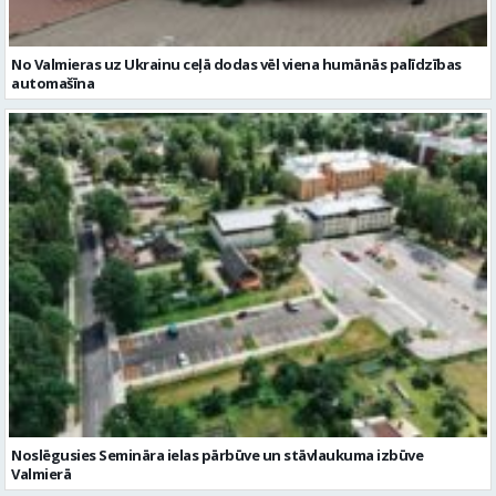
No Valmieras uz Ukrainu ceļā dodas vēl viena humānās palīdzības
automašīna
Noslēgusies Semināra ielas pārbūve un stāvlaukuma izbūve
Valmierā