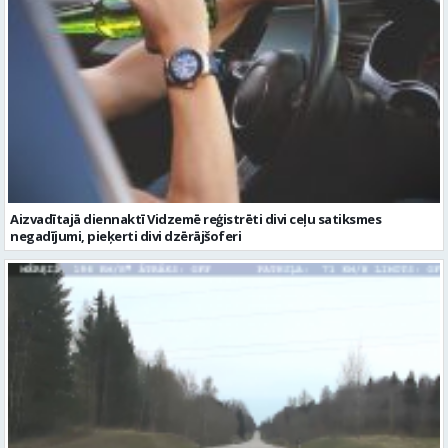
Aizvadītajā diennaktī Vidzemē reģistrēti divi ceļu satiksmes
negadījumi, pieķerti divi dzērājšoferi