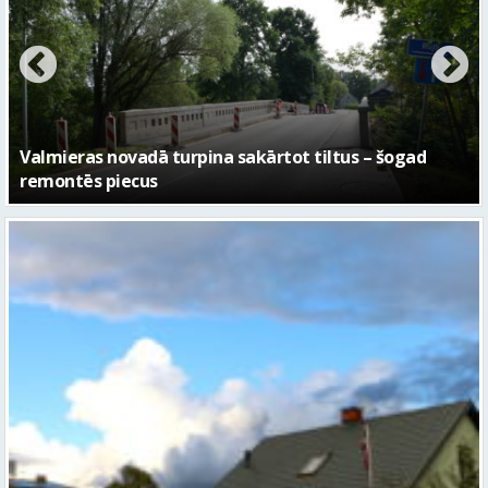
No pagaidu teātra līdz laikmetīgās kultūras centram
– kā attīstīsies “Kurtuve”