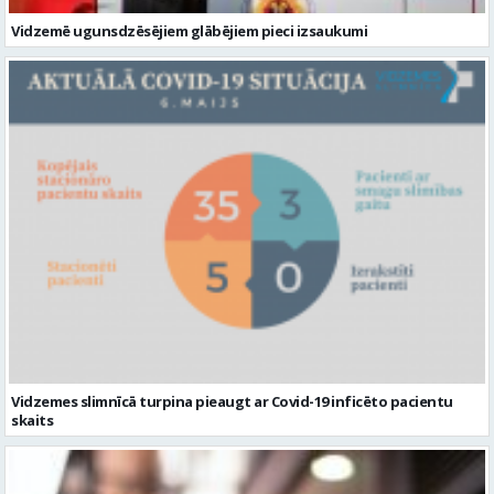
Vidzemē ugunsdzēsējiem glābējiem pieci izsaukumi
Vidzemes slimnīcā turpina pieaugt ar Covid-19 inficēto pacientu
skaits