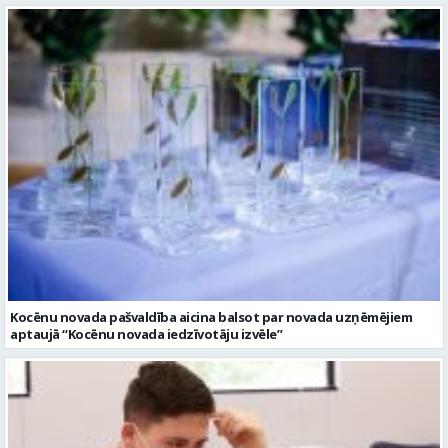
Kocēnu novada pašvaldība aicina balsot par novada uzņēmējiem
aptaujā “Kocēnu novada iedzīvotāju izvēle”