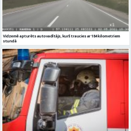
Vidzemē apturēts autovadītājs, kurš traucies ar 184 kilometriem
stundā