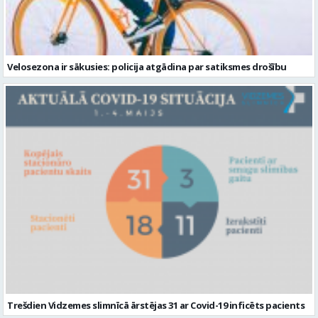
Velosezona ir sākusies: policija atgādina par satiksmes drošību
Trešdien Vidzemes slimnīcā ārstējas 31 ar Covid-19 inficēts pacients