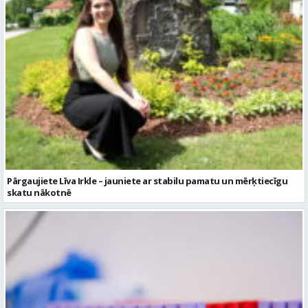
Pārgaujiete Līva Irkle – jauniete ar stabilu pamatu un mērķtiecīgu
skatu nākotnē