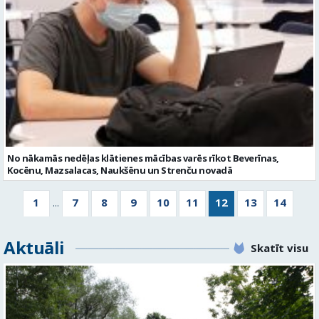
No nākamās nedēļas klātienes mācības varēs rīkot Beverīnas,
Kocēnu, Mazsalacas, Naukšēnu un Strenču novadā
1
7
8
9
10
11
12
13
14
...
Aktuāli
Skatīt visu