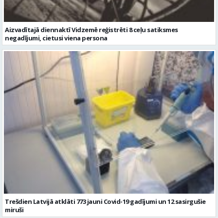
Aizvadītajā diennaktī Vidzemē reģistrēti 8 ceļu satiksmes
negadījumi, cietusi viena persona
Trešdien Latvijā atklāti 773 jauni Covid-19 gadījumi un 12 sasirgušie
miruši