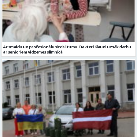
Ar smaidu un profesionālu sirdsiltumu: Dakteri Klauni uzsāk darbu
ar senioriem Vidzemes slimnīcā