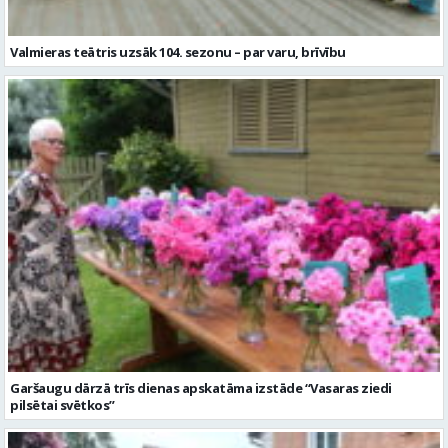
Valmieras teātris uzsāk 104. sezonu – par varu, brīvību
Garšaugu dārzā trīs dienas apskatāma izstāde “Vasaras ziedi
pilsētai svētkos”