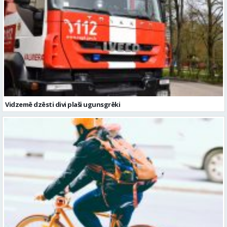
Vidzemē dzēsti divi plaši ugunsgrēki