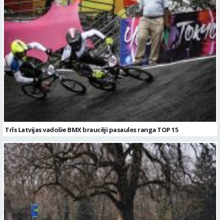
Trīs Latvijas vadošie BMX braucēji pasaules ranga TOP 15