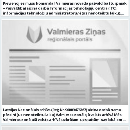
Pievienojies mūsu komandai! Valmieras novada pašvaldība (turpmāk
– Pašvaldība) aicina darbā Informācijas tehnoloģiju centra (ITC)
informācijas tehnoloģiju administratoru/-i (uz nenoteiktu laiku).
Darba vieta: Rūjienas un Naukšēnu apvienību teritorijās Ja Tev ir
vēlme: nodrošināt ar informācijas un komunikācijas tehnoloģijām
(turpmāk – IKT) saistīto problēmu pieteikumu pārvaldību un
operatīvu risināšanu; nodrošināt datortehnikas lietotāju atbalstu
un ar to saistīto problēmsituāciju risināšanu; uzstādīt, konfigurēt,
diagnosticēt un modernizēt Pašvaldības iestāžu datortehniku,
datortīklus un programmatūru, novērst kļūmes to darbībā;
kontrolēt ārējo pakalpojumu sniedzēju darbu izpildi Pašvaldības
iestādēs infrastruktūras uzturēšanā; sagatavot priekšlikumus par
IKT nomaiņu un efektīvāku izmantošanu; un ja Tev ir: vismaz vidējā
profesionālā izglītība informācijas tehnoloģiju jomā; darba
pieredze (ar informācijas tehnoloģijām saistītā jomā); izpratne par
datortehnikas un biroja tehnikas uzbūvi un problēmu risināšanas
secību; izpratne par datortīkla uzbūvi, tīkla iekārtu darbības
principiem; valsts valodas prasmes atbilstoši Valsts valodas likuma
prasībām; kompetences: ļoti labas organizatoriskās un saskarsmes
spējas, argumentācijas prasme; prasme patstāvīgi pieņemt
lēmumus; analītiskās spējas; augsta atbildības sajūta; precizitāte;
spēja strādāt individuāli un komandā; pašiniciatīva un spēja meklēt
Latvijas Nacionālais arhīvs (Reģ.Nr.90009476367) aicina darbā namu
un piedāvāt jaunus risinājumus; mēs piedāvājam: dinamisku,
pārzini (uz nenoteiktu laiku) Valmieras zonālajā valsts arhīvā Mēs
interesantu un atbildīgu darbu un ideju īstenošanas iespējas uz
Valmieras zonālajā valsts arhīvā uzkrājam, uzskaitām, saglabājam,
attīstību vērstā Pašvaldībā; pamatalgu pārbaudes laikā 1258,- EUR
darām pieejamu un popularizējam nacionālo dokumentāro
pirms nodokļu nomaksas, pēc pārbaudes laika 1310,- EUR pirms
mantojumu. Mūsu pārraudzībā un darbības zonā ietilpst Valmieras,