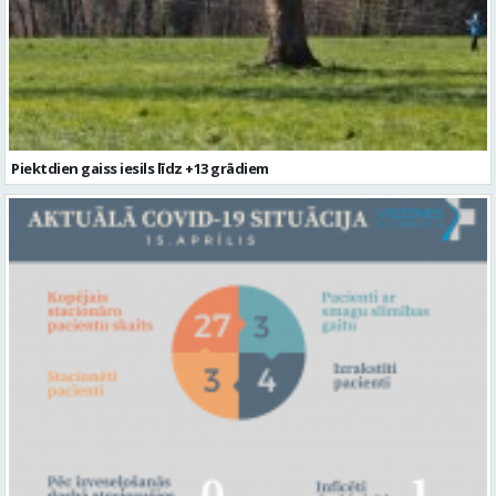
Piektdien gaiss iesils līdz +13 grādiem