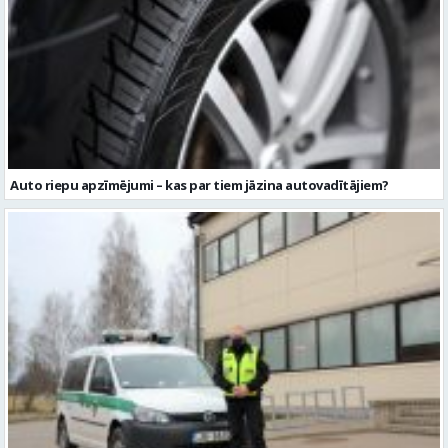
Auto riepu apzīmējumi – kas par tiem jāzina autovadītājiem?