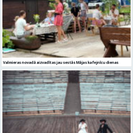
Valmieras novadā aizvadītas jau sestās Mājas kafejnīcu dienas