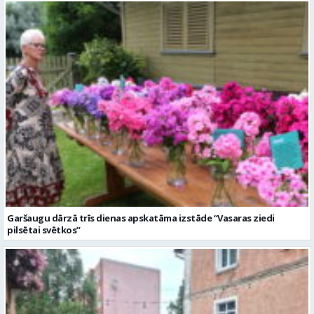
Garšaugu dārzā trīs dienas apskatāma izstāde “Vasaras ziedi
pilsētai svētkos”