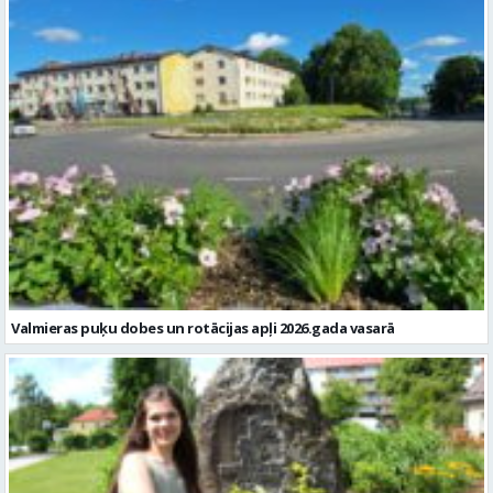
Valmieras puķu dobes un rotācijas apļi 2026.gada vasarā