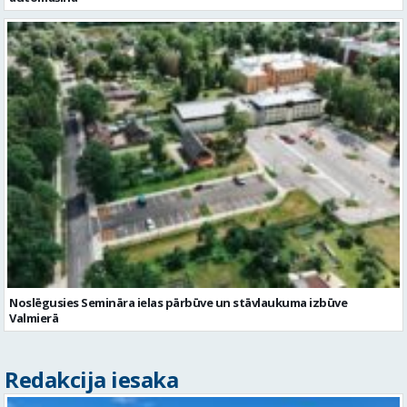
Noslēgusies Semināra ielas pārbūve un stāvlaukuma izbūve
Valmierā
Redakcija iesaka