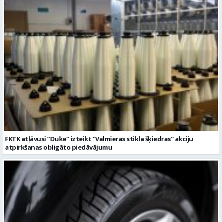
FKTK atļāvusi “Duke” izteikt “Valmieras stikla šķiedras” akciju
atpirkšanas obligāto piedāvājumu