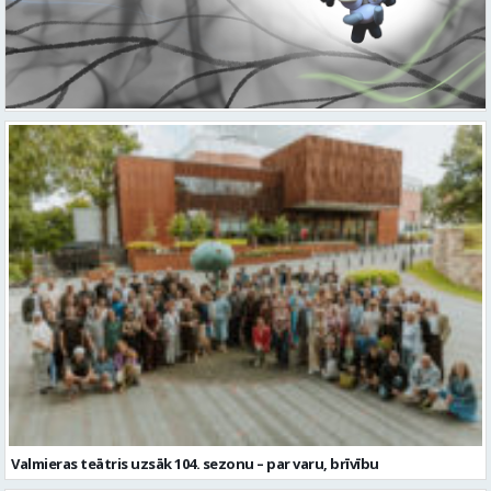
Valmieras teātris uzsāk 104. sezonu – par varu, brīvību