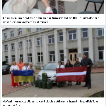
Ar smaidu un profesionālu sirdsiltumu: Dakteri Klauni uzsāk darbu
ar senioriem Vidzemes slimnīcā
No Valmieras uz Ukrainu ceļā dodas vēl viena humānās palīdzības
automašīna