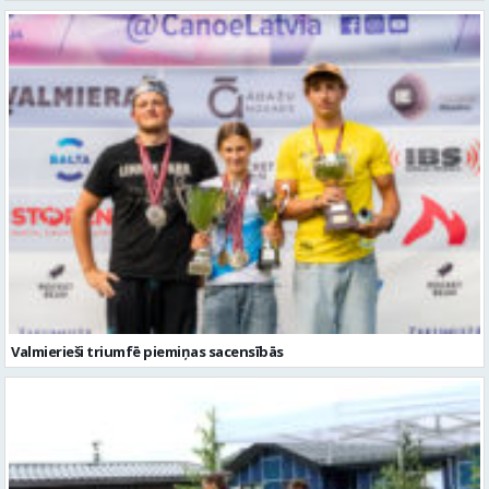
Valmierieši triumfē piemiņas sacensībās