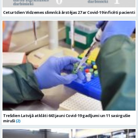
Ceturtdien Vidzemes slimnīcā ārstējas 27 ar Covid-19 inficēti pacienti
Trešdien Latvijā atklāti 643 jauni Covid-19 gadījumi un 11 sasirgušie
miruši
(2)