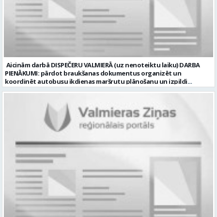
Normālais darba laiks Darba veids: Darbinieka amats uz nenoteiktu
laiku Slodze: Viena vesela slodze Darbības joma: Būvniecība /
Nekustamais īpašums Pieteikto vietu skaits: 1 Līgums: Darbinieka
amats uz nenoteiktu laiku Aktuāla līdz: 2026-08-20 Kontaktpersona:
CV lūdzam sūtīt uz e-pastu: vbrugis@inbox.lv
Aicinām darbā DISPEČERU VALMIERĀ (uz nenoteiktu laiku) DARBA
PIENĀKUMI: pārdot braukšanas dokumentus organizēt un
koordinēt autobusu ikdienas maršrutu plānošanu un izpildi
nodrošināt autobusu vadītāju dienas darba uzdevumu
sagatavošanu PRASĪBAS PRETENDENTIEM: vidējā vai vidējā
profesionālā izglītība augsta atbildības sajūta, precizitāte un labas
komunikācijas spējas labas iemaņas darbā ar datoru un
elektronisko kases aparātu UZŅĒMUMS PIEDĀVĀ: darbu stabilā
uzņēmumā darba laiku: maiņu grafiks (1. dežūra no plkst. 05.20 līdz
plkst. 16.20 un 2.dežūra no plkst. 12.50-21.00) darba samaksu sākot no
1100 līdz 1250 EUR (pirms nodokļu nomaksas) pilnas sociālās
garantijas veselības apdrošināšanas iespējas dinamisku un
profesionālu darba vidi apmācību pirms darba pienākumu
uzsākšanas CV ar norādi vakancei „dispečers Valmierā” iesniegt līdz
2026. gada 21. augustam (ieskaitot): sūtot elektroniski uz info@vtu-
valmiera.lv personīgi SIA „VTU Valmiera”, Reģ.nr. 40003004220,
„Brandeļi”, Brandeļi, Kocēnu pagasts, Valmieras novads, personāla
daļā darba dienās no plkst. 13:00 līdz 16:00. 2 nedēļu laikā pēc
konkursa termiņa beigām sazināsimies ar pretendentiem, kuri tiks