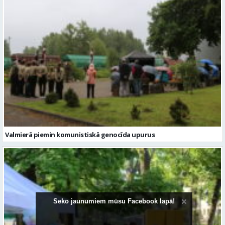
Valmierā piemin komunistiskā genocīda upurus
Seko jaunumiem mūsu Facebook lapā!