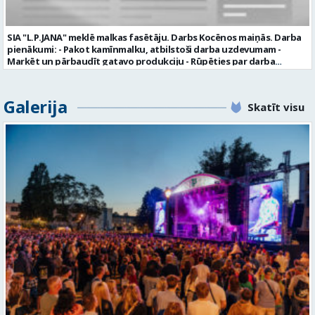
aicināti uz tikšanos klātienē. Informācijai: 29231565 * Iesniegtos
personas datus SIA “VTU VALMIERA” izmantos, lai konkursa kārtībā
noteiktu vakancei atbilstošāko kandidātu. Ja kandidāts vēlas, lai
SIA "L.P.JANA" meklē malkas fasētāju. Darbs Kocēnos maiņās. Darba
viņa personas dati tiktu saglabāti SIA “VTU VALMIERA” iekšējā datu
pienākumi: - Pakot kamīnmalku, atbilstoši darba uzdevumam -
bāzē ar mērķi tos apstrādāt citos SIA “VTU VALMIERA” personāla
Marķēt un pārbaudīt gatavo produkciju - Rūpēties par darba
atlases konkursos, tad pieteikumā vakancei lūdzam kandidātam
kvalitāti un kārtību darba vietā Prasības kandidātiem: - Laba fiziskā
norādīt savu piekrišanu personas datu saglabāšanai. Profesija:
izturība - Precizitāte un ātrums - Prasme un vēlme strādāt komandā
TRANSPORTA DISPEČERS Darba vietas adrese: LATVIJA, Stacijas iela 1,
Uzņēmums piedāvā: - Atalgojumu EUR 1200 bruto (atkarīgs no
Galerija
Valmiera, Valmieras nov. Darba laika veids: Summētais darba laiks
Skatīt visu
padarītā) - Vienmēr laikā izmaksātu algu - Profesionālus un
Darba veids: Darbinieka amats uz nenoteiktu laiku Slodze: Viena
atbalstošus kolēģus Lūgums CV sūtīt uz e- pastu:
vesela slodze Darbības joma: Pakalpojumi Pieteikto vietu skaits: 1
pasutijumi@lpjana.lv vai zvanīt pa tālruni: 28319289 Profesija:
Līgums: Darbinieka amats uz nenoteiktu laiku Aktuāla līdz: 2026-08-
SAIŅOŠANAS OPERATORS Algas izmaksas veids: Laika darba alga
21 Kontaktpersona: CV ar norādi vakancei lūdzu sūtīt uz e-pastu
Darba vietas adrese: LATVIJA, Gravas iela 2, Kocēni, Kocēnu pag.,
info@vtu-valmiera.lv vai iesniegt personīgi Izglītības līmenis:
Valmieras nov. Slodze: Viena vesela slodze Darbības joma: Ražošana
Vispārējā vidējā izglītība
Pieteikto vietu skaits: 2 Aktuāla līdz: 2027-09-07 Darba sākšanas
datums: 2026-08-17 Kontaktpersona: Davids Pavlovs