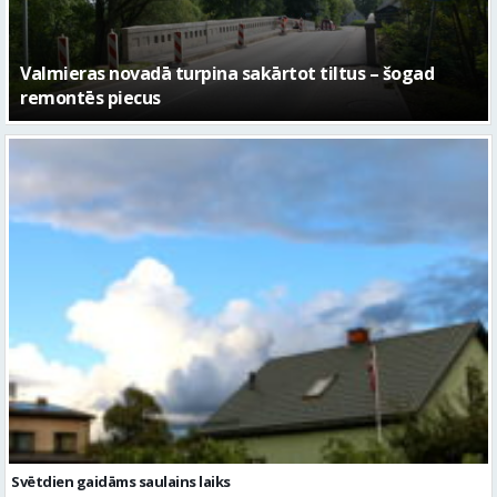
No pagaidu teātra līdz laikmetīgās kultūras centram
– kā attīstīsies “Kurtuve”
Svētdien gaidāms saulains laiks