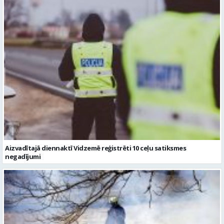
Aizvadītajā diennaktī Vidzemē reģistrēti 10 ceļu satiksmes
negadījumi