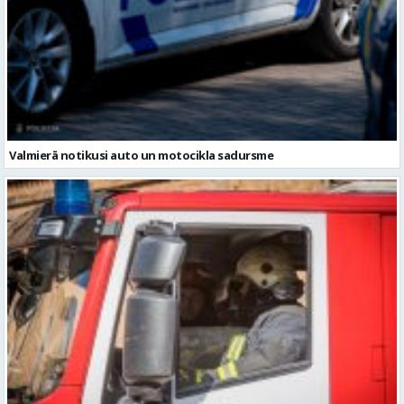
Valmierā notikusi auto un motocikla sadursme
Vidzemē dzēsts viens ugunsgrēks