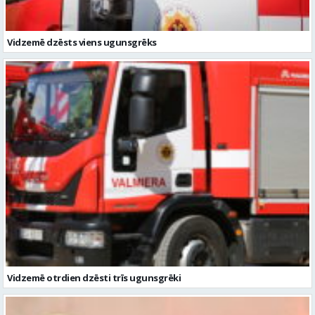
Vidzemē otrdien dzēsti trīs ugunsgrēki