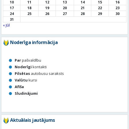
Noderīga informācija
Par
pašvaldību
Noderīgi
kontakti
Pilsētas
autobusu saraksts
Valūtu
kursi
Afiša
Sludinājumi
Aktuālais jautājums
Kā vērtē Valmieras apzaļumošanu, puķu dobes, rotācijas
apļu stādījumus vasaras sezonā?
Valmierā viss ir kārtībā
Nav slikti, bet varētu būt labāk
Stādījumi ir nepārdomāti