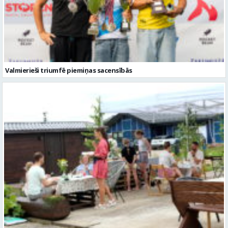
Valmierieši triumfē piemiņas sacensībās
Valmieras novadā aizvadītas jau sestās Mājas kafejnīcu dienas