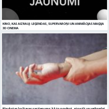
Plaukstas locītavas sastiepums: kā to novērst, atpazīt un veiksmīgi
ārstēt