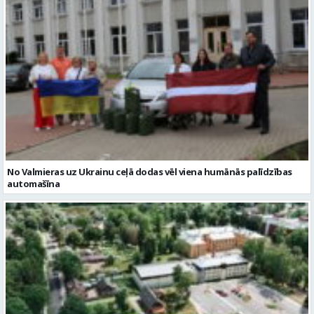
No Valmieras uz Ukrainu ceļā dodas vēl viena humānās palīdzības
automašīna