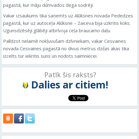
pagastā, kur māju dūmvados dega sodrēji.
Vakar izsaukums tika saņemts uz Alūksnes novada Pededzes
pagastā, kur uz autoceļa Alūksne – Zaiceva bija uzkritis koks.
Ugunsdzēsēji glābēji atbrīvoja ceļa braucamo daļu.
Palīdzot nelaimē nokļuvušam dzīvniekam, vakar Cesvaines
novada Cesvaines pagastā no divus metrus dziļas akas tika
izcelts tur iekritis suns un nodots saimniecei.
Patīk šis raksts?
Dalies ar citiem!