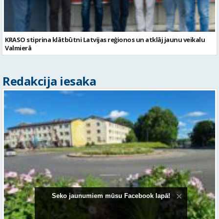
Redakcija iesaka
Valmieras puķu dobes un rotācijas apļi 2026.gada vasarā
Seko jaunumiem mūsu Facebook lapā!