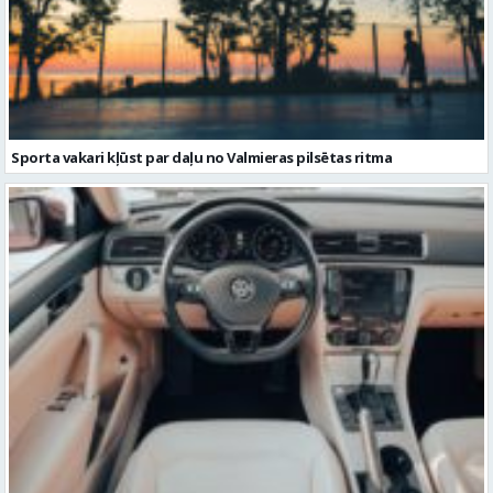
Sporta vakari kļūst par daļu no Valmieras pilsētas ritma
Volkswagen Passat uzturēšana: praktiska pieeja ilgākam
kalpošanas laikam