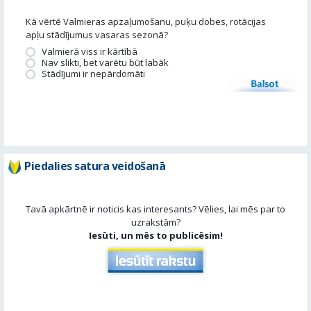
Balsot
Piedalies satura veidošanā
Tavā apkārtnē ir noticis kas interesants? Vēlies, lai mēs par to
uzrakstām?
Iesūti, un mēs to publicēsim!
Aktuāli
Skatīt visu