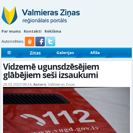
Par mums
Kontakti
Reklāma
Autorizēties:
Ziņas
Galerijas
Afiša
Sludinājumi
Reklāmraksti
Vidzemē ugunsdzēsējiem
glābējiem seši izsaukumi
28.02.2020 09:34,
Autors:
Valmieras Ziņas