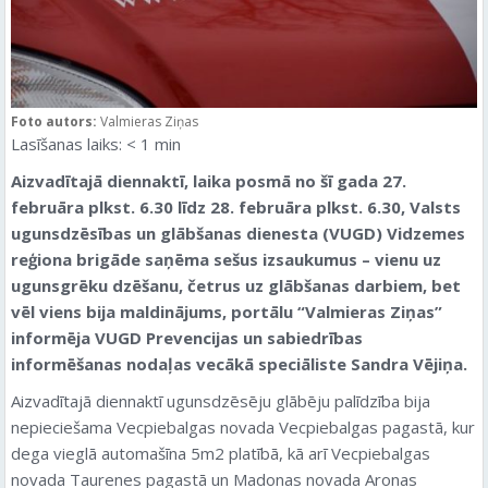
Foto autors:
Valmieras Ziņas
Lasīšanas laiks:
< 1
min
Aizvadītajā diennaktī, laika posmā no šī gada 27.
februāra plkst. 6.30 līdz 28. februāra plkst. 6.30, Valsts
ugunsdzēsības un glābšanas dienesta (VUGD) Vidzemes
reģiona brigāde saņēma sešus izsaukumus – vienu uz
ugunsgrēku dzēšanu, četrus uz glābšanas darbiem, bet
vēl viens bija maldinājums, portālu “Valmieras Ziņas”
informēja VUGD Prevencijas un sabiedrības
informēšanas nodaļas vecākā speciāliste Sandra Vējiņa.
Aizvadītajā diennaktī ugunsdzēsēju glābēju palīdzība bija
nepieciešama Vecpiebalgas novada Vecpiebalgas pagastā, kur
dega vieglā automašīna 5m2 platībā, kā arī Vecpiebalgas
novada Taurenes pagastā un Madonas novada Aronas