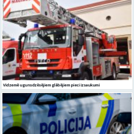
Vidzemē ugunsdzēsējiem glābējiem pieci izsaukumi