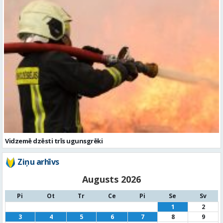
Vidzemē dzēsti trīs ugunsgrēki
Ziņu arhīvs
Augusts 2026
Pi
Ot
Tr
Ce
Pi
Se
Sv
1
2
3
4
5
6
7
8
9
10
11
12
13
14
15
16
17
18
19
20
21
22
23
24
25
26
27
28
29
30
31
« Jūl