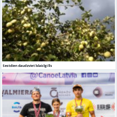
Sestdien daudzviet īslaicīgi līs