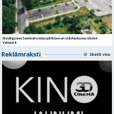
Noslēgusies Semināra ielas pārbūve un stāvlaukuma izbūve
Valmierā
Reklāmraksti
Skatīt visu
KINO, KAS AIZRAUJ: LEĢENDAS, SUPERVAROŅI UN ANIMĀCIJAS MAĢIJA
3D CINEMA