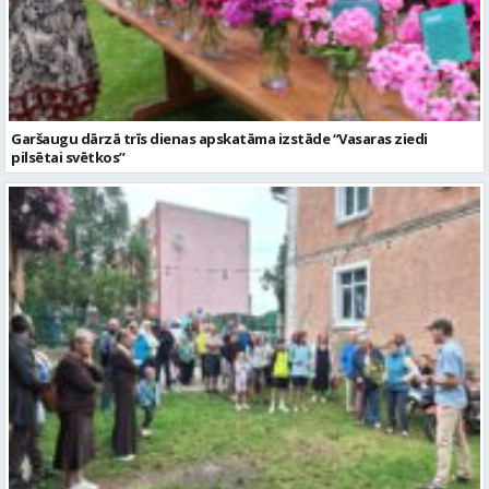
Garšaugu dārzā trīs dienas apskatāma izstāde “Vasaras ziedi
pilsētai svētkos”
Valmieras dzimšanas diena sākas ar Krāču kakta svētkiem