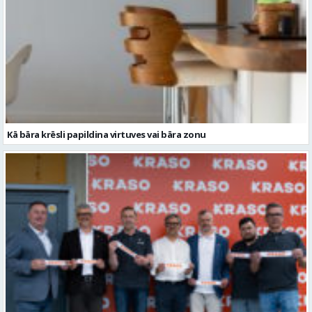
Kā bāra krēsli papildina virtuves vai bāra zonu
KRASO stiprina klātbūtni Latvijas reģionos un atklāj jaunu veikalu
Valmierā