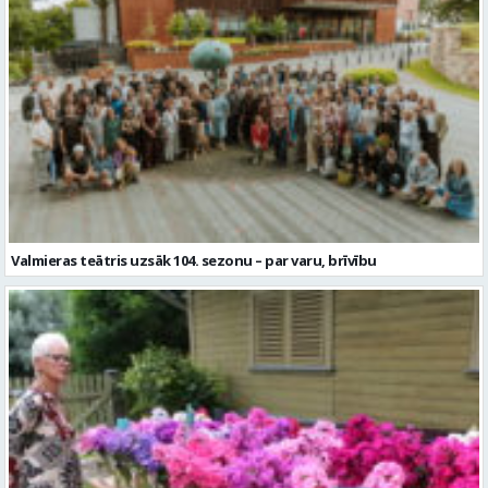
Valmieras teātris uzsāk 104. sezonu – par varu, brīvību