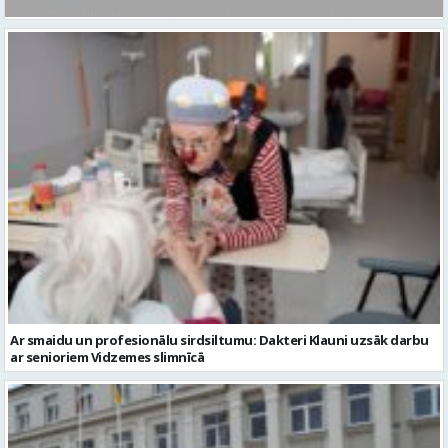
Ar smaidu un profesionālu sirdsiltumu: Dakteri Klauni uzsāk darbu
ar senioriem Vidzemes slimnīcā