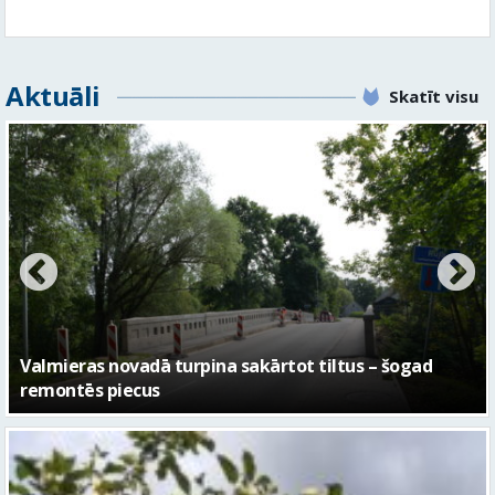
No pagaidu teātra līdz laikmetīgās kultūras centram
– kā attīstīsies “Kurtuve”