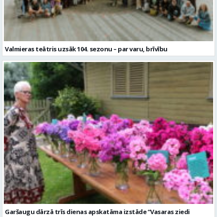
Valmieras teātris uzsāk 104. sezonu – par varu, brīvību
Garšaugu dārzā trīs dienas apskatāma izstāde “Vasaras ziedi