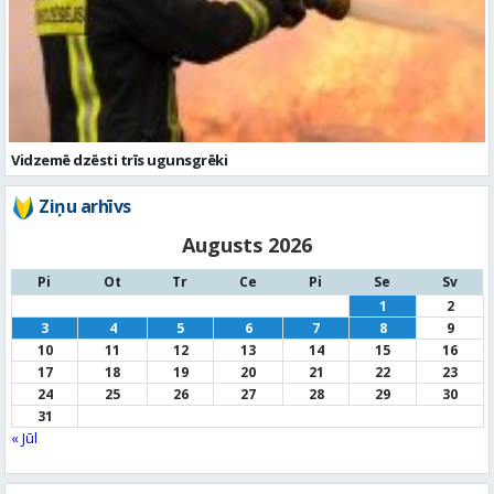
Vidzemē dzēsti trīs ugunsgrēki
Ziņu arhīvs
Augusts 2026
Pi
Ot
Tr
Ce
Pi
Se
Sv
1
2
3
4
5
6
7
8
9
10
11
12
13
14
15
16
17
18
19
20
21
22
23
24
25
26
27
28
29
30
31
« Jūl