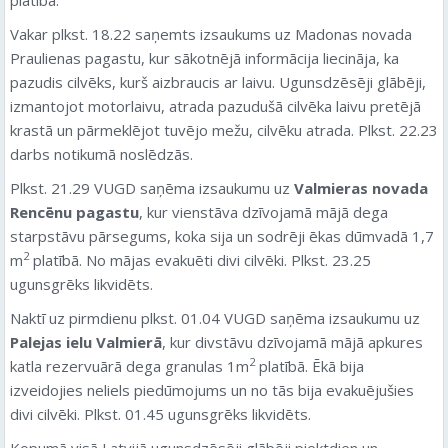
Vakar plkst. 18.22 saņemts izsaukums uz Madonas novada
Praulienas pagastu, kur sākotnējā informācija liecināja, ka
pazudis cilvēks, kurš aizbraucis ar laivu. Ugunsdzēsēji glābēji,
izmantojot motorlaivu, atrada pazudušā cilvēka laivu pretējā
krastā un pārmeklējot tuvējo mežu, cilvēku atrada. Plkst. 22.23
darbs notikumā noslēdzās.
Plkst. 21.29 VUGD saņēma izsaukumu uz
Valmieras novada
Rencēnu pagastu
, kur vienstāva dzīvojamā mājā dega
starpstāvu pārsegums, koka sija un sodrēji ēkas dūmvadā 1,7
2
m
platībā. No mājas evakuēti divi cilvēki. Plkst. 23.25
ugunsgrēks likvidēts.
Naktī uz pirmdienu plkst. 01.04 VUGD saņēma izsaukumu uz
Palejas ielu Valmierā
, kur divstāvu dzīvojamā mājā apkures
2
katla rezervuārā dega granulas 1m
platībā. Ēkā bija
izveidojies neliels piedūmojums un no tās bija evakuējušies
divi cilvēki. Plkst. 01.45 ugunsgrēks likvidēts.
Kopumā visā Latvijā ugunsdzēsēji glābēji piektdien un