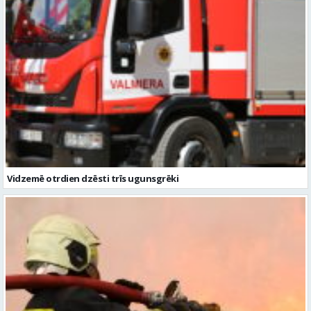
Vidzemē otrdien dzēsti trīs ugunsgrēki