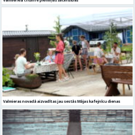
Valmieras novadā aizvadītas jau sestās Mājas kafejnīcu dienas