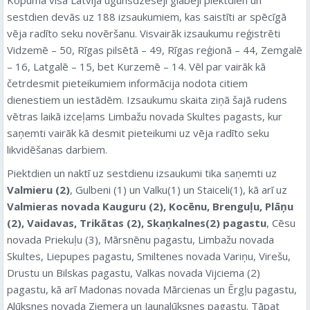
sestdien devās uz 188 izsaukumiem, kas saistīti ar spēcīgā
vēja radīto seku novēršanu. Visvairāk izsaukumu reģistrēti
Vidzemē – 50, Rīgas pilsētā – 49, Rīgas reģionā – 44, Zemgalē
– 16, Latgalē – 15, bet Kurzemē – 14. Vēl par vairāk kā
četrdesmit pieteikumiem informācija nodota citiem
dienestiem un iestādēm. Izsaukumu skaita ziņā šajā rudens
vētras laikā izceļams Limbažu novada Skultes pagasts, kur
saņemti vairāk kā desmit pieteikumi uz vēja radīto seku
likvidēšanas darbiem.
Piektdien un naktī uz sestdienu izsaukumi tika saņemti uz
Valmieru (2)
, Gulbeni (1) un Valku(1) un Staiceli(1), kā arī uz
Valmieras novada Kauguru (2), Kocēnu, Brenguļu, Plāņu
(2), Vaidavas, Trikātas (2), Skaņkalnes(2) pagastu
, Cēsu
novada Priekuļu (3), Mārsnēnu pagastu, Limbažu novada
Skultes, Liepupes pagastu, Smiltenes novada Variņu, Virešu,
Drustu un Bilskas pagastu, Valkas novada Vijciema (2)
pagastu, kā arī Madonas novada Mārcienas un Ērgļu pagastu,
Alūksnes novada Ziemera un Jaunalūksnes pagastu. Tāpat