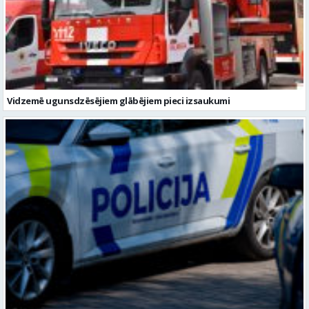
Vidzemē ugunsdzēsējiem glābējiem pieci izsaukumi