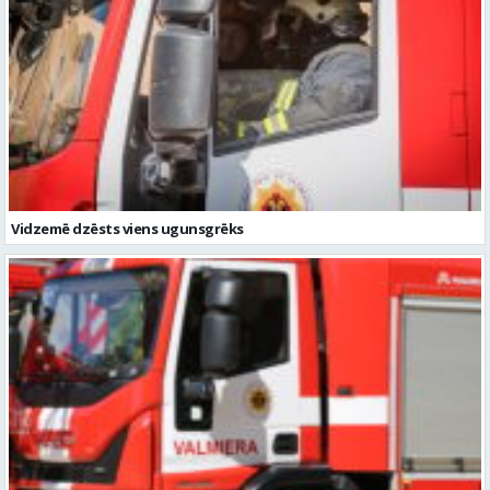
Vidzemē dzēsts viens ugunsgrēks