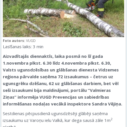
Foto autors:
VUGD
Lasīšanas laiks:
3
min
Aizvadītajās diennaktīs, laika posmā no šī gada
1.novembra plkst. 6.30 līdz 4.novembra plkst. 6.30,
Valsts ugunsdzēsības un glābšanas dienesta Vidzemes
reģiona pārvalde saņēma 72 izsaukumus – četrus uz
ugunsgrēku dzēšanu, 62 uz glābšanas darbiem, bet vēl
seši izsaukumi bija maldinājumi
, portālu “Valmieras
Ziņas” informēja VUGD Prevencijas un sabiedrības
informēšanas nodaļas vecākā inspektore Sandra Vējiņa.
Sestdienas pēcpusdienā ugunsdzēsēji glābēji saņēma
2
izsaukumu uz Varoņu ielu Valkā, kur dega sausā zāle 1m
platībā.