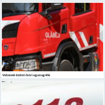
Vidzemē dzēsti četri ugunsgrēki