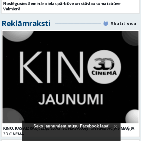
Noslēgusies Semināra ielas pārbūve un stāvlaukuma izbūve
Valmierā
Reklāmraksti
Skatīt visu
Seko jaunumiem mūsu Facebook lapā!
KINO, KAS AIZRAUJ: LEĢENDAS, SUPERVAROŅI UN ANIMĀCIJAS MAĢIJA
3D CINEMA