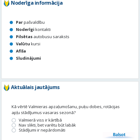
Noderīga informācija
Par
pašvaldību
Noderīgi
kontakti
Pilsētas
autobusu saraksts
Valūtu
kursi
Afiša
Sludinājumi
Aktuālais jautājums
Kā vērtē Valmieras apzaļumošanu, puķu dobes, rotācijas
apļu stādījumus vasaras sezonā?
Valmierā viss ir kārtībā
Nav slikti, bet varētu būt labāk
Stādījumi ir nepārdomāti
Balsot