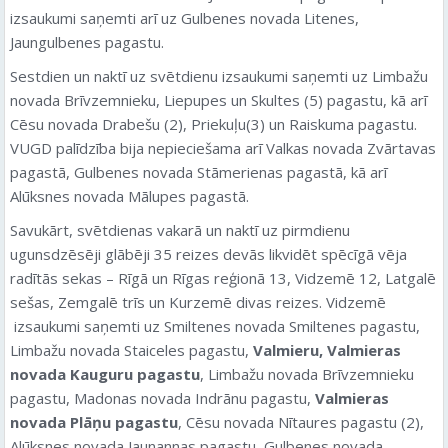
izsaukumi saņemti arī uz Gulbenes novada Litenes,
Jaungulbenes pagastu.
Sestdien un naktī uz svētdienu izsaukumi saņemti uz Limbažu
novada Brīvzemnieku, Liepupes un Skultes (5) pagastu, kā arī
Cēsu novada Drabešu (2), Priekuļu(3) un Raiskuma pagastu.
VUGD palīdzība bija nepieciešama arī Valkas novada Zvārtavas
pagastā, Gulbenes novada Stāmerienas pagastā, kā arī
Alūksnes novada Mālupes pagastā.
Savukārt, svētdienas vakarā un naktī uz pirmdienu
ugunsdzēsēji glābēji 35 reizes devās likvidēt spēcīgā vēja
radītās sekas – Rīgā un Rīgas reģionā 13, Vidzemē 12, Latgalē
sešas, Zemgalē trīs un Kurzemē divas reizes. Vidzemē
izsaukumi saņemti uz Smiltenes novada Smiltenes pagastu,
Limbažu novada Staiceles pagastu,
Valmieru, Valmieras
novada Kauguru pagastu
, Limbažu novada Brīvzemnieku
pagastu, Madonas novada Indrānu pagastu,
Valmieras
novada Plāņu pagastu
, Cēsu novada Nītaures pagastu (2),
Alūksnes novada Jaunannas pagastu, Gulbenes novada