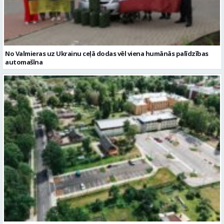
No Valmieras uz Ukrainu ceļā dodas vēl viena humānās palīdzības
automašīna