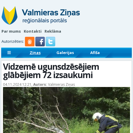
Par mums
Kontakti
Reklāma
Autorizēties:
Ziņas
Galerijas
Afiša
Sludinājumi
Reklāmraksti
Vidzemē ugunsdzēsējiem
glābējiem 72 izsaukumi
04.11.2024 12:21,
Autors:
Valmieras Ziņas