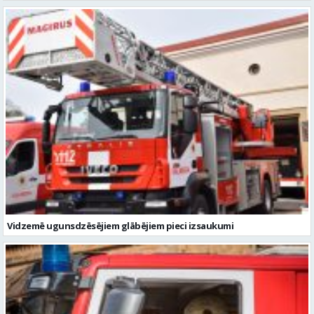
Vidzemē ugunsdzēsējiem glābējiem pieci izsaukumi