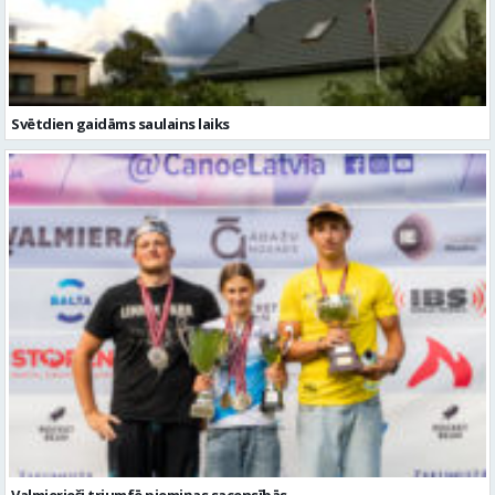
Svētdien gaidāms saulains laiks
Valmierieši triumfē piemiņas sacensībās