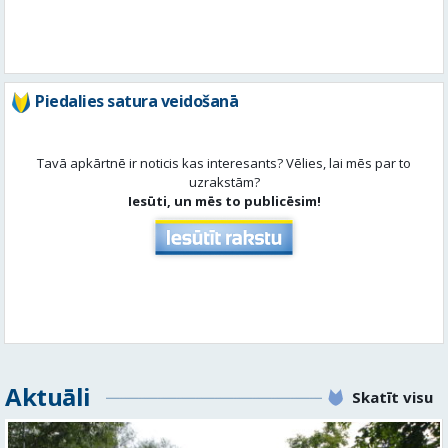
Piedalies satura veidošanā
Tavā apkārtnē ir noticis kas interesants? Vēlies, lai mēs par to
uzrakstām?
Iesūti, un mēs to publicēsim!
Aktuāli
Skatīt visu