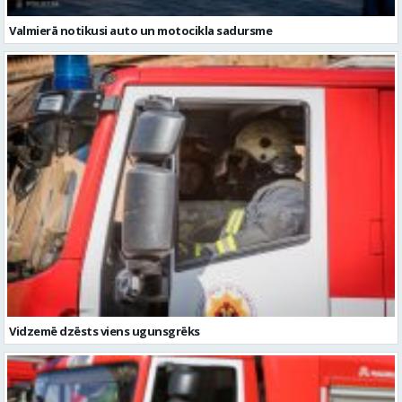
Valmierā notikusi auto un motocikla sadursme
Vidzemē dzēsts viens ugunsgrēks