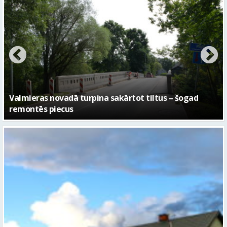
No pagaidu teātra līdz laikmetīgās kultūras centram
– kā attīstīsies “Kurtuve”