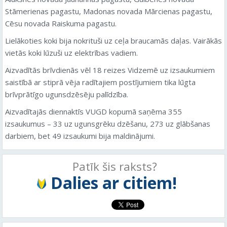
Stāmerienas pagastu, Madonas novada Mārcienas pagastu,
Cēsu novada Raiskuma pagastu.
Lielākoties koki bija nokrituši uz ceļa braucamās daļas. Vairākās
vietās koki lūzuši uz elektrības vadiem.
Aizvadītās brīvdienās vēl 18 reizes Vidzemē uz izsaukumiem
saistībā ar stiprā vēja radītajiem postījumiem tika lūgta
brīvprātīgo ugunsdzēsēju palīdzība.
Aizvadītajās diennaktīs VUGD kopumā saņēma 355
izsaukumus – 33 uz ugunsgrēku dzēšanu, 273 uz glābšanas
darbiem, bet 49 izsaukumi bija maldinājumi.
Patīk šis raksts?
Dalies ar citiem!