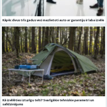
Kāpēc divus trīs gadus veci mazlietoti auto ar garantiju ir laba izvēle
Kā izvēlēties izturīgu telti? Svarīgākie tehniskie parametri un
salīdzinājums