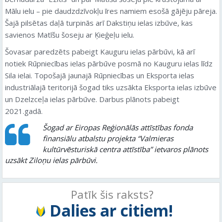
Mālu ielu – pie daudzdzīvokļu īres namiem esošā gājēju pāreja.
Šajā pilsētas daļā turpinās arī Dakstiņu ielas izbūve, kas
savienos Matīšu šoseju ar Ķieģeļu ielu.
Šovasar paredzēts pabeigt Kauguru ielas pārbūvi, kā arī
notiek Rūpniecības ielas pārbūve posmā no Kauguru ielas līdz
Sila ielai. Topošajā jaunajā Rūpniecības un Eksporta ielas
industriālajā teritorijā šogad tiks uzsākta Eksporta ielas izbūve
un Dzelzceļa ielas pārbūve. Darbus plānots pabeigt
2021.gadā.
Šogad ar Eiropas Reģionālās attīstības fonda
finansiālu atbalstu projekta “Valmieras
kultūrvēsturiskā centra attīstība” ietvaros plānots
uzsākt Ziloņu ielas pārbūvi.
Patīk šis raksts?
Dalies ar citiem!