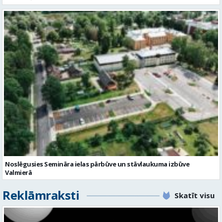
Noslēgusies Semināra ielas pārbūve un stāvlaukuma izbūve
Valmierā
Reklāmraksti
Skatīt visu