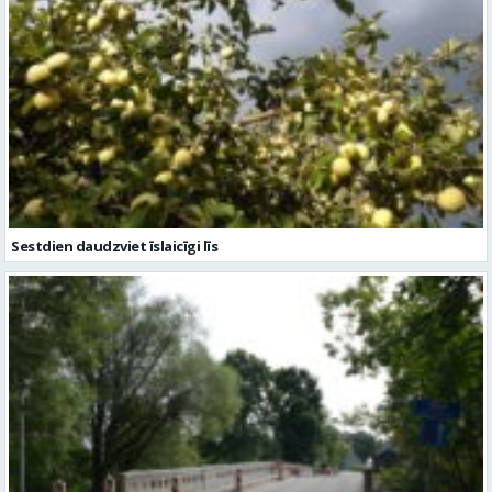
Sestdien daudzviet īslaicīgi līs