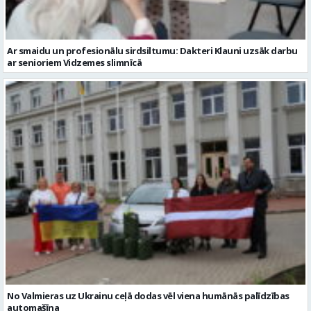
Ar smaidu un profesionālu sirdsiltumu: Dakteri Klauni uzsāk darbu
ar senioriem Vidzemes slimnīcā
No Valmieras uz Ukrainu ceļā dodas vēl viena humānās palīdzības
automašīna