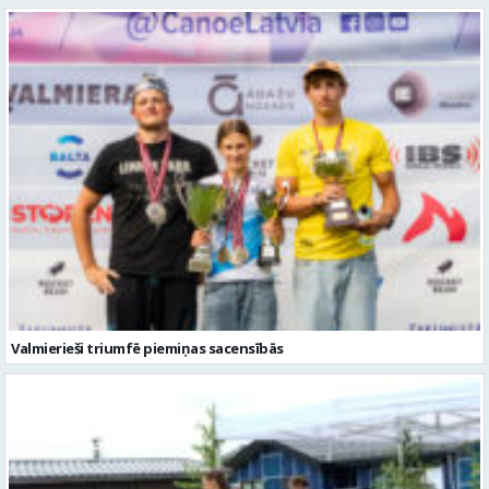
Valmierieši triumfē piemiņas sacensībās