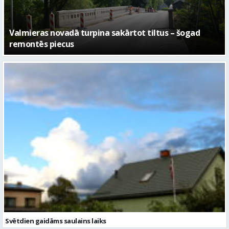
No pagaidu teātra līdz laikmetīgās kultūras centram
– kā attīstīsies “Kurtuve”
Svētdien gaidāms saulains laiks