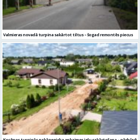
Valmieras novadā turpina sakārtot tiltus – šogad remontēs piecus
Kocēnos turpinās pakāpeniska apkaimes ielu sakārtošana – pārbūvē