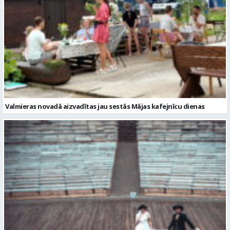
Valmieras novadā aizvadītas jau sestās Mājas kafejnīcu dienas