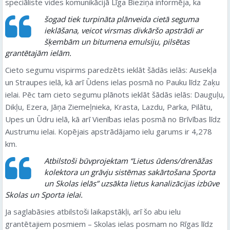
speciāliste vides komunikācijā Līga Bieziņa informēja, ka
šogad tiek turpināta plānveida cietā seguma
ieklāšana, veicot virsmas divkāršo apstrādi ar
šķembām un bitumena emulsiju, pilsētas
grantētajām ielām.
Cieto segumu vispirms paredzēts ieklāt šādās ielās: Ausekļa
un Straupes ielā, kā arī Ūdens ielas posmā no Pauku līdz Zaķu
ielai. Pēc tam cieto segumu plānots ieklāt šādās ielās: Dauguļu,
Dikļu, Ezera, Jāņa Ziemeļnieka, Krasta, Lazdu, Parka, Pilātu,
Upes un Ūdru ielā, kā arī Vienības ielas posmā no Brīvības līdz
Austrumu ielai. Kopējais apstrādājamo ielu garums ir 4,278
km.
Atbilstoši būvprojektam “Lietus ūdens/drenāžas
kolektora un grāvju sistēmas sakārtošana Sporta
un Skolas ielās” uzsākta lietus kanalizācijas izbūve
Skolas un Sporta ielai.
Ja saglabāsies atbilstoši laikapstākļi, arī šo abu ielu
grantētajiem posmiem – Skolas ielas posmam no Rīgas līdz