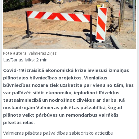
Foto autors:
Valmieras Ziņas
Lasīšanas laiks:
2
min
Covid-19 izraisītā ekonomiskā krīze ieviesusi izmaiņas
plānotajos būvniecības projektos. Vienlaikus
būvniecības nozare tiek uzskatīta par vienu no tām, kas
var palīdzēt sildīt ekonomiku, iepludinot līdzekļus
tautsaimniecībā
un nodrošinot cilvēkus ar darbu. Kā
noskaidrojām Valmieras pilsētas pašvaldībā, šogad
plānots veikt pārbūves un remondarbus vairākās
pilsētas ielās.
Valmieras pilsētas pašvaldības sabiedrisko attiecību