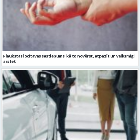
Plaukstas locītavas sastiepums: kā to novērst, atpazīt un veiksmīgi
ārstēt