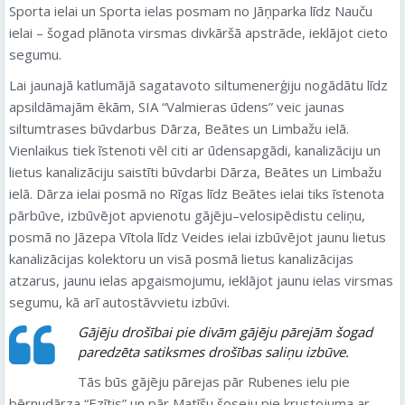
Sporta ielai un Sporta ielas posmam no Jāņparka līdz Nauču
ielai – šogad plānota virsmas divkāršā apstrāde, ieklājot cieto
segumu.
Lai jaunajā katlumājā sagatavoto siltumenerģiju nogādātu līdz
apsildāmajām ēkām, SIA “Valmieras ūdens” veic jaunas
siltumtrases būvdarbus Dārza, Beātes un Limbažu ielā.
Vienlaikus tiek īstenoti vēl citi ar ūdensapgādi, kanalizāciju un
lietus kanalizāciju saistīti būvdarbi Dārza, Beātes un Limbažu
ielā. Dārza ielai posmā no Rīgas līdz Beātes ielai tiks īstenota
pārbūve, izbūvējot apvienotu gājēju–velosipēdistu celiņu,
posmā no Jāzepa Vītola līdz Veides ielai izbūvējot jaunu lietus
kanalizācijas kolektoru un visā posmā lietus kanalizācijas
atzarus, jaunu ielas apgaismojumu, ieklājot jaunu ielas virsmas
segumu, kā arī autostāvvietu izbūvi.
Gājēju drošībai pie divām gājēju pārejām šogad
paredzēta satiksmes drošības saliņu izbūve.
Tās būs gājēju pārejas pār Rubenes ielu pie
bērnudārza “Ezītis” un pār Matīšu šoseju pie krustojuma ar