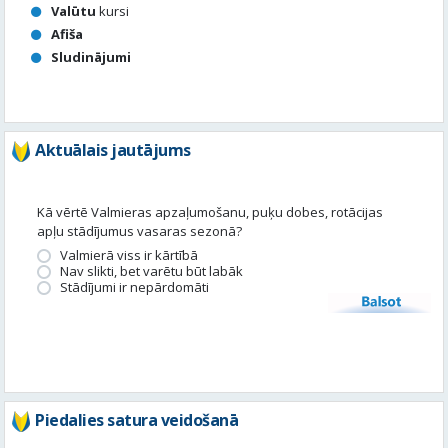
Valūtu
kursi
Afiša
Sludinājumi
Aktuālais jautājums
Kā vērtē Valmieras apzaļumošanu, puķu dobes, rotācijas
apļu stādījumus vasaras sezonā?
Valmierā viss ir kārtībā
Nav slikti, bet varētu būt labāk
Stādījumi ir nepārdomāti
Balsot
Piedalies satura veidošanā