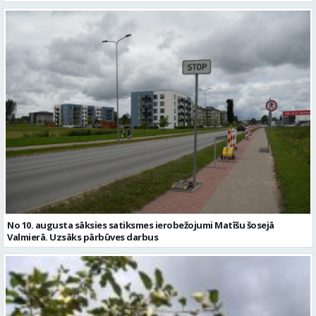
No 10. augusta sāksies satiksmes ierobežojumi Matīšu šosejā
Valmierā. Uzsāks pārbūves darbus