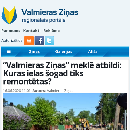
Par mums
Kontakti
Reklāma
Autorizēties:
Ziņas
Galerijas
Afiša
Sludinājumi
Reklāmraksti
“Valmieras Ziņas” meklē atbildi:
Kuras ielas šogad tiks
remontētas?
16.06.2020 11:01,
Autors:
Valmieras Ziņas