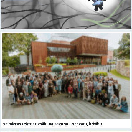
Valmieras teātris uzsāk 104. sezonu – par varu, brīvību