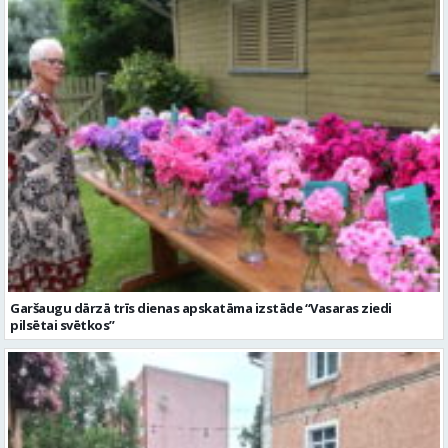
Garšaugu dārzā trīs dienas apskatāma izstāde “Vasaras ziedi
pilsētai svētkos”