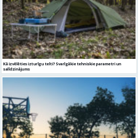
Kā izvēlēties izturīgu telti? Svarīgākie tehniskie parametri un
salīdzinājums