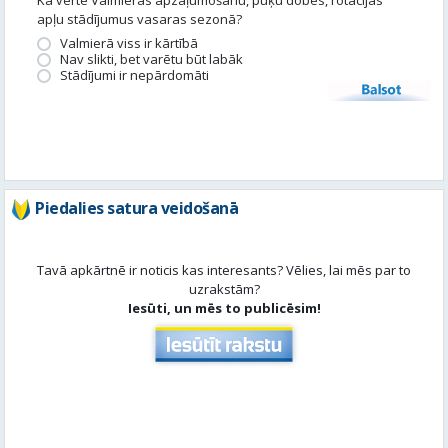
apļu stādījumus vasaras sezonā?
Valmierā viss ir kārtībā
Nav slikti, bet varētu būt labāk
Stādījumi ir nepārdomāti
Balsot
Piedalies satura veidošanā
Tavā apkārtnē ir noticis kas interesants? Vēlies, lai mēs par to
uzrakstām?
Iesūti, un mēs to publicēsim!