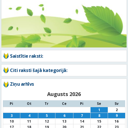
Saistītie raksti:
Citi raksti šajā kategorijā:
Ziņu arhīvs
Augusts 2026
Pi
Ot
Tr
Ce
Pi
Se
Sv
1
2
3
4
5
6
7
8
9
10
11
12
13
14
15
16
17
18
19
20
21
22
23