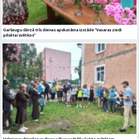
Garšaugu dārzā trīs dienas apskatāma izstāde “Vasaras ziedi
pilsētai svētkos”