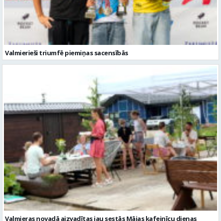
Valmierieši triumfē piemiņas sacensībās
Valmieras novadā aizvadītas jau sestās Mājas kafejnīcu dienas