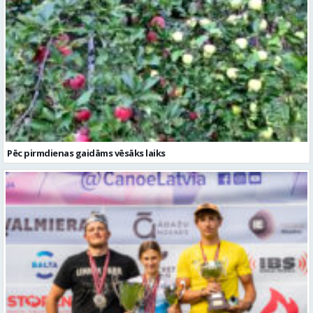
Pēc pirmdienas gaidāms vēsāks laiks