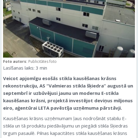
Foto autors:
Publicitātes foto
Lasīšanas laiks:
3
min
Veicot apjomīgu esošās stikla kausēšanas krāsns
rekonstrukciju, AS “Valmieras stikla šķiedra” augustā un
septembrī ir uzbūvējusi jaunu un modernu E-stikla
kausēšanas krāsni, projektā investējot deviņus miljonus
eiro, aģentūrai LETA pavēstīja uzņēmuma pārstāvji.
Kausēšanas krāsns uzņēmumam ļaus nodrošināt stabilu E-
stikla un tā produktu piedāvājumu un piegādi stikla šķiedras
tirgum pasaulē. Pilnas kapacitātes stikla kausēšanas krāsns