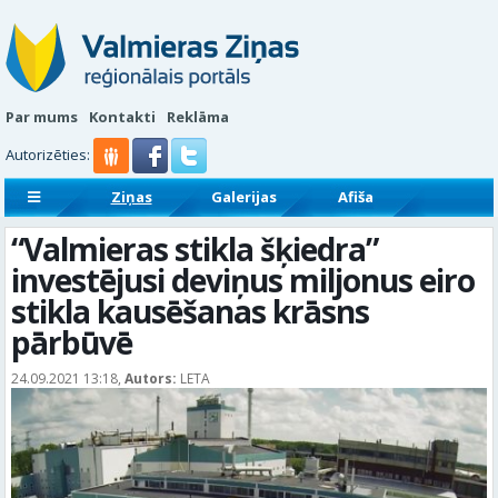
Par mums
Kontakti
Reklāma
Autorizēties:
Ziņas
Galerijas
Afiša
Sludinājumi
Reklāmraksti
“Valmieras stikla šķiedra”
investējusi deviņus miljonus eiro
stikla kausēšanas krāsns
pārbūvē
24.09.2021 13:18,
Autors:
LETA