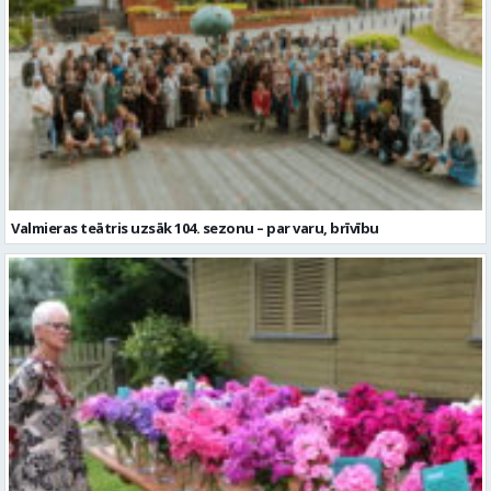
Valmieras teātris uzsāk 104. sezonu – par varu, brīvību