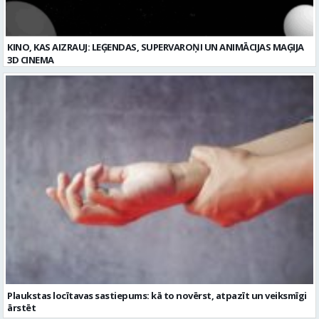
KINO, KAS AIZRAUJ: LEĢENDAS, SUPERVAROŅI UN ANIMĀCIJAS MAĢIJA
3D CINEMA
Plaukstas locītavas sastiepums: kā to novērst, atpazīt un veiksmīgi
ārstēt