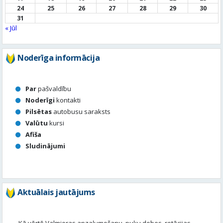
24
25
26
27
28
29
30
31
« Jūl
Noderīga informācija
Par
pašvaldību
Noderīgi
kontakti
Pilsētas
autobusu saraksts
Valūtu
kursi
Afiša
Sludinājumi
Aktuālais jautājums
Kā vērtē Valmieras apzaļumošanu, puķu dobes, rotācijas