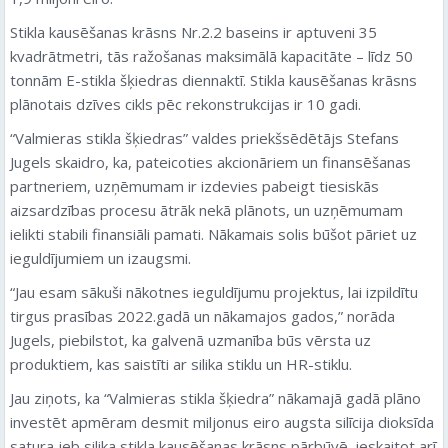
Stikla kausēšanas krāsns Nr.2.2 baseins ir aptuveni 35
kvadrātmetri, tās ražošanas maksimālā kapacitāte – līdz 50
tonnām E-stikla šķiedras diennaktī. Stikla kausēšanas krāsns
plānotais dzīves cikls pēc rekonstrukcijas ir 10 gadi.
“Valmieras stikla šķiedras” valdes priekšsēdētājs Stefans
Jugels skaidro, ka, pateicoties akcionāriem un finansēšanas
partneriem, uzņēmumam ir izdevies pabeigt tiesiskās
aizsardzības procesu ātrāk nekā plānots, un uzņēmumam
ielikti stabili finansiāli pamati. Nākamais solis būšot pāriet uz
ieguldījumiem un izaugsmi.
“Jau esam sākuši nākotnes ieguldījumu projektus, lai izpildītu
tirgus prasības 2022.gadā un nākamajos gados,” norāda
Jugels, piebilstot, ka galvenā uzmanība būs vērsta uz
produktiem, kas saistīti ar silika stiklu un HR-stiklu.
Jau ziņots, ka “Valmieras stikla šķiedra” nākamajā gadā plāno
investēt apmēram desmit miljonus eiro augsta silīcija dioksīda
satura jeb silika stikla kausēšanas krāsns pārbūvē, ieskaitot arī