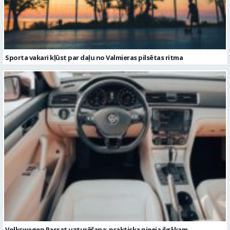
Sporta vakari kļūst par daļu no Valmieras pilsētas ritma
Volkswagen Passat uzturēšana: praktiska pieeja ilgākam