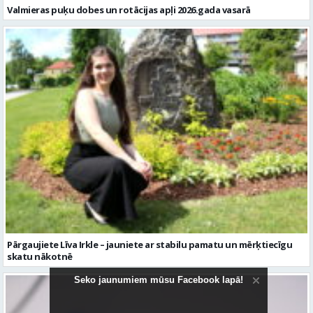
Valmieras puķu dobes un rotācijas apļi 2026.gada vasarā
Pārgaujiete Līva Irkle – jauniete ar stabilu pamatu un mērķtiecīgu
skatu nākotnē
Seko jaunumiem mūsu Facebook lapā!