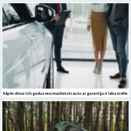
Kāpēc divus trīs gadus veci mazlietoti auto ar garantiju ir laba izvēle