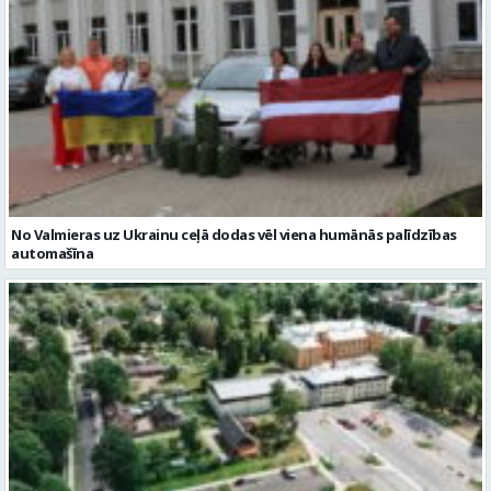
No Valmieras uz Ukrainu ceļā dodas vēl viena humānās palīdzības
automašīna