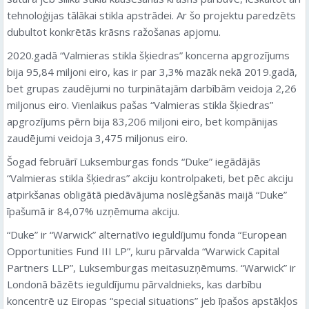
tehnoloģijas tālākai stikla apstrādei. Ar šo projektu paredzēts
dubultot konkrētās krāsns ražošanas apjomu.
2020.gadā “Valmieras stikla šķiedras” koncerna apgrozījums
bija 95,84 miljoni eiro, kas ir par 3,3% mazāk nekā 2019.gadā,
bet grupas zaudējumi no turpinātajām darbībām veidoja 2,26
miljonus eiro. Vienlaikus pašas “Valmieras stikla šķiedras”
apgrozījums pērn bija 83,206 miljoni eiro, bet kompānijas
zaudējumi veidoja 3,475 miljonus eiro.
Šogad februārī Luksemburgas fonds “Duke” iegādājās
“Valmieras stikla šķiedras” akciju kontrolpaketi, bet pēc akciju
atpirkšanas obligātā piedāvājuma noslēgšanās maijā “Duke”
īpašumā ir 84,07% uzņēmuma akciju.
“Duke” ir “Warwick” alternatīvo ieguldījumu fonda “European
Opportunities Fund III LP”, kuru pārvalda “Warwick Capital
Partners LLP”, Luksemburgas meitasuzņēmums. “Warwick” ir
Londonā bāzēts ieguldījumu pārvaldnieks, kas darbību
koncentrē uz Eiropas “special situations” jeb īpašos apstākļos