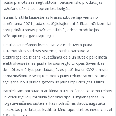
ražību plānots sasniegt oktobrī, pakāpenisku produkcijas
ražošanu sākot jau septembra beigās.
Jaunas E-stikla kausēšanas krāsns izbūve bija viens no
uzņēmuma 2021.gada stratēģiskajiem attīstības mērķiem, lai
nostiprinātu savas pozīcijas stikla šķiedras produkcijas
ražotāju un piegādātāju tirgū.
E-stikla kausēšanas krāsnij Nr. 2.2 ir izbūvēta jauna
automātiskās vadības sistēma, pilnībā pārbūvēta
elektroapsilde krāsns kausēšanas daļā un būtiski palielināta
elektrokausēšanas jauda, lai sasniegtu Eiropas Savienības
definētos mērķus par dabasgāzes patēriņa un CO2 emisiju
samazināšanu. Krāsnij uzstādīts jauns rekuperators siltuma
atgūšanai no izplūdes gāzēm un jauns izplūdes gāzu filtrs.
Paralēli tam pārbūvēta arī klimata uzturēšanas sistēma telpās
un veikti ieguldījumi stikla šķiedras spoļu uzglabāšanas un
nogatavināšanas sistēmā, kas nodrošinās daudz augstāku
saražotās produkcijas kvalitāti. Minētajos darbos investēti vēl
1,9 miljoni eiro.