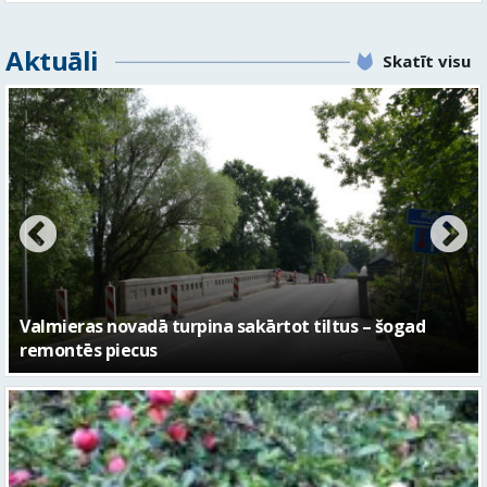
Aktuāli
Skatīt visu
No pagaidu teātra līdz laikmetīgās kultūras centram
– kā attīstīsies “Kurtuve”