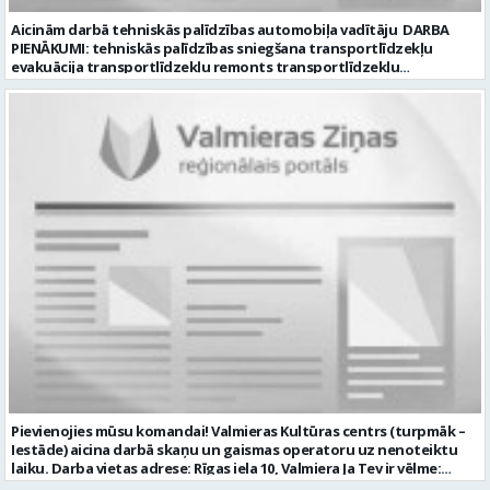
Aicinām darbā tehniskās palīdzības automobiļa vadītāju DARBA
PIENĀKUMI: tehniskās palīdzības sniegšana transportlīdzekļu
evakuācija transportlīdzekļu remonts transportlīdzekļu
sagatavošana tehniskai apskatei PRASĪBAS PRETENDENTIEM:
profesionālā vai vispārējā vidējā izglītība DE, CE kategorijas
transportlīdzekļa vadītāja apliecība vēlama D, CE kategorijas
transportlīdzekļa vadītāja pieredze vismaz 2 gadi labas saskarsmes
un komunikācijas prasmes pieredze transportlīdzekļu remontu
veikšanā UZŅĒMUMS PIEDĀVĀ: darbu stabilā uzņēmumā darba
samaksu no 1600 EUR (pirms nodokļu nomaksas) darba laiku pēc
grafika: dežūra 08.00 – 17.00, 2.dežūra 08.00 – 21.00. pilnas sociālās
garantijas veselības apdrošināšanas iespējas dinamisku un
profesionālu darba vidi CV ar norādi vakancei „Tehniskās palīdzības
automobiļa vadītājs” iesniegt: sūtot elektroniski uz info@vtu-
valmiera.lv personīgi SIA „VTU Valmiera”, Reģ.nr. 40003004220,
administrācijas ēkas „Brandeļi”, Brandeļi, Kocēnu pagasts, Valmieras
novads, personāla daļā darba dienās no plkst. 09:00 līdz 16:00.
Sazināsimies ar pretendentiem, kuri būs izvirzīti nākamajai atlases
kārtai. * Iesniegtos personas datus SIA “VTU VALMIERA” izmantos, lai
konkursa kārtībā noteiktu vakancei atbilstošāko kandidātu. Ja
kandidāts vēlas, lai viņa personas dati tiktu saglabāti SIA “VTU
VALMIERA” iekšējā datu bāzē ar mērķi tos apstrādāt citos SIA “VTU
Pievienojies mūsu komandai! Valmieras Kultūras centrs (turpmāk –
VALMIERA” personāla atlases konkursos, tad pieteikumā vakancei
Iestāde) aicina darbā skaņu un gaismas operatoru uz nenoteiktu
lūdzam kandidātam norādīt savu piekrišanu personas datu
laiku. Darba vietas adrese: Rīgas iela 10, Valmiera Ja Tev ir vēlme:
saglabāšanai. Profesija: AUTOMOBIĻA VADĪTĀJS Darba vietas adrese:
nodrošināt skaņas un gaismas iekārtu un to vadības sistēmas