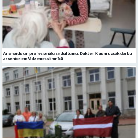
Ar smaidu un profesionālu sirdsiltumu: Dakteri Klauni uzsāk darbu
ar senioriem Vidzemes slimnīcā