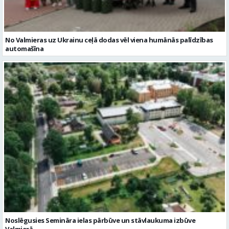
No Valmieras uz Ukrainu ceļā dodas vēl viena humānās palīdzības
automašīna
Noslēgusies Semināra ielas pārbūve un stāvlaukuma izbūve
Valmierā