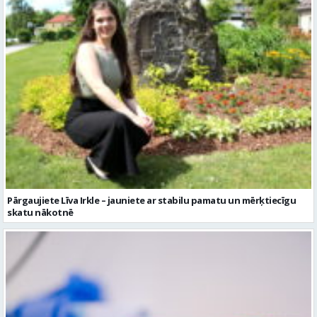
Pārgaujiete Līva Irkle – jauniete ar stabilu pamatu un mērķtiecīgu
skatu nākotnē