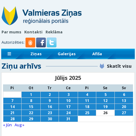
Par mums
Kontakti
Reklāma
Autorizēties:
Ziņas
Galerijas
Afiša
Ziņu arhīvs
Sludinājumi
Reklāmraksti
Skatīt visu
Jūlijs 2025
Pi
Ot
Tr
Ce
Pi
Se
Sv
1
2
3
4
5
6
7
8
9
10
11
12
13
14
15
16
17
18
19
20
21
22
23
24
25
26
27
28
29
30
31
« Jūn
Aug »