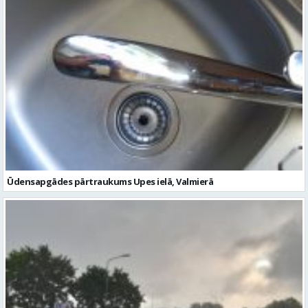
Ūdensapgādes pārtraukums Upes ielā, Valmierā