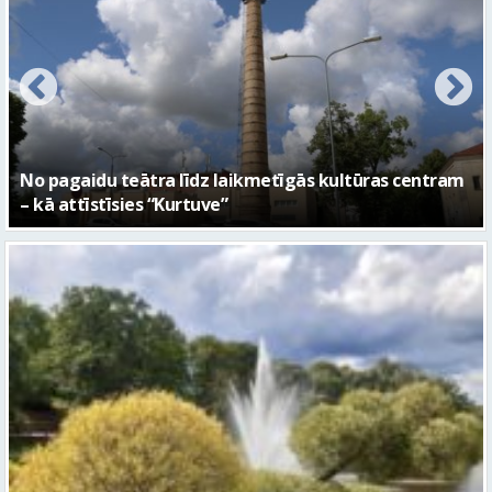
FOTO: Ar daudzveidīgiem notikumiem aizvadīta
Valmieras 743. dzimšanas diena