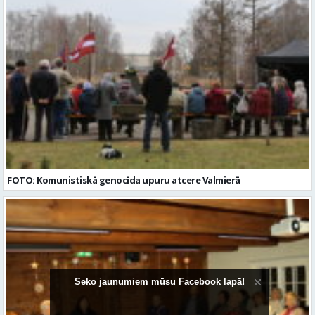
FOTO: Komunistiskā genocīda upuru atcere Valmierā
Seko jaunumiem mūsu Facebook lapā!