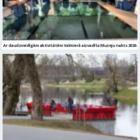
Ar daudzveidīgām aktivitātēm Valmierā aizvadīta Muzeju nakts 2026