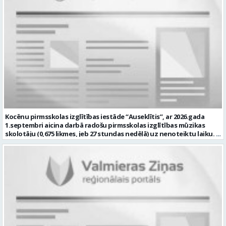
atbalstu pirmsskolas pedagogiem darbā ar bērniem, kuriem
Rīgas iela 10, Valmiera, Valmieras nov. Darbības joma: Elektronika /
nepieciešams papildu atbalsts Konsultēt bērnu vecākus par bērna
Enerģētika / Elektroenerģija Pieteikto vietu skaits: 1 Aktuāla līdz:
attīstības veicināšanu un nepieciešamajiem atbalsta pasākumiem
2026-08-24 Kontaktpersona: kultura@valmierasnovads.lv 27767401
Sadarboties ar izglītības iestādes atbalsta komandu, pedagogiem
un citiem speciālistiem. Veikt pedagoģisko dokumentāciju atbilstoši
normatīvo aktu prasībām Piedalīties izglītības iestādes attīstības
pilnveidē un ja Tev ir: Augstākā pedagoģiskā izglītība speciālajā
pedagoģijā vai atbilstoša profesionālā kvalifikācija saskaņā ar
normatīvajiem aktiem Zināšanas par bērnu attīstību, iekļaujošās
izglītības principiem un speciālā pedagoga darba metodēm
pirmsskolā Prasme plānot, organizēt un izvērtēt individuālo
atbalstu bērniem Labas sadarbības un komunikācijas prasmes
darbā ar bērniem, vecākiem un kolēģiem Atbildības sajūta, empātija,
pacietība un augsta profesionālā ētika Labas latviešu valodas
Kocēnu pirmsskolas izglītības iestāde “Auseklītis”, ar 2026.gada
zināšanas atbilstoši normatīvo aktu prasībām Prasme strādāt ar
1.septembri aicina darbā radošu pirmsskolas izglītības mūzikas
informācijas un komunikācijas tehnoloģijām ikdienas darba
skolotāju (0,675 likmes, jeb 27 stundas nedēļā) uz nenoteiktu laiku.
pienākumu veikšanai. mēs piedāvājam: Darbu uz nenoteiktu laiku 30
Darba vieta: Kalna iela 2, Kocēni, Kocēnu pagasts, Valmieras novads
stundas nedēļā (1 likme) Atalgojumu EUR 1351 pirms nodokļu
Ja Jūs vēlaties: plānot un nodrošināt kvalitatīvu, izglītojamo
nomaksas (t.sk. piemaksa par darbu īpašos apstākļos) Sociālās
vecumam atbilstošu mācību procesu; veikt izglītojamo attīstības
garantijas Darba devēja līdzfinansētu veselības apdrošināšanas
dinamikas izpēti; sadarbībā ar Iestādes skolotājiem, organizēt
polisi Profesionālās kompetences pilnveides iespējas Dinamisku,
svētkus, tematiskus pasākumus, jautrus brīžus un citas aktivitātes;
radošu un atbalstošu darba vidi Pretendentiem profesionālās
plānot savu darbību, sagatavot amata veikšanai nepieciešamo
darbības aprakstu (CV) un izglītības dokumenta kopiju lūdzam
dokumentāciju, tostarp e-vidē; iesaistīties Iestādes attīstības
iesniegt līdz 2026. gada 17.augustam e-pastā vgv@valmiera.edu.lv.
plānošanā un īstenošanā atbilstoši kompetencei; un Jums ir:
Tālrunis uzziņai: 29182105. Profesija: SPECIĀLAIS PEDAGOGS Darba
izglītība atbilstoši Ministru kabineta noteikumiem Nr. 569
vietas adrese: LATVIJA, Jumaras iela 9, Valmiera, Valmieras nov.
“Noteikumi par pedagogiem nepieciešamo izglītību un profesionālo
Darbības joma: Izglītība / Zinātne Pieteikto vietu skaits: 1 Aktuāla