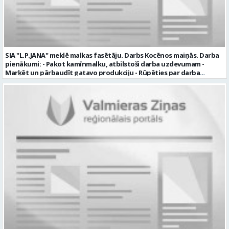
SIA "L.P.JANA" meklē malkas fasētāju. Darbs Kocēnos maiņās. Darba
pienākumi: - Pakot kamīnmalku, atbilstoši darba uzdevumam -
Marķēt un pārbaudīt gatavo produkciju - Rūpēties par darba
kvalitāti un kārtību darba vietā Prasības kandidātiem: - Laba fiziskā
izturība - Precizitāte un ātrums - Prasme un vēlme strādāt komandā
Uzņēmums piedāvā: - Atalgojumu EUR 1200 bruto (atkarīgs no
padarītā) - Vienmēr laikā izmaksātu algu - Profesionālus un
atbalstošus kolēģus Lūgums CV sūtīt uz e- pastu:
pasutijumi@lpjana.lv vai zvanīt pa tālruni: 28319289 Profesija:
SAIŅOŠANAS OPERATORS Algas izmaksas veids: Laika darba alga
Darba vietas adrese: LATVIJA, Gravas iela 2, Kocēni, Kocēnu pag.,
Valmieras nov. Slodze: Viena vesela slodze Darbības joma: Ražošana
Pieteikto vietu skaits: 2 Aktuāla līdz: 2027-09-07 Darba sākšanas
datums: 2026-08-17 Kontaktpersona: Davids Pavlovs