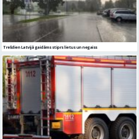
Trešdien Latvijā gaidāms stiprs lietus un negaiss