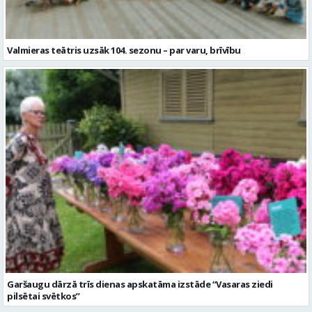
Valmieras teātris uzsāk 104. sezonu – par varu, brīvību
Garšaugu dārzā trīs dienas apskatāma izstāde “Vasaras ziedi
pilsētai svētkos”