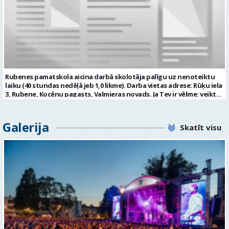
kvalifikāciju un pedagogu profesionālās kompetences pilnveides
līdz: 2026-08-17 Kontaktpersona: vgv@valmiera.edu.lv 29182105
kārtību”; pieredze darbā ar bērniem; valsts valodas prasmes
atbilstoši Valsts valodas likuma prasībām; obligāta ārsta izziņa
(veidlapa Nr.027/u) ar atļauju strādāt pedagoģisko darbu; atbilstība
Izglītības likuma un Bērnu tiesību aizsardzības likuma noteiktajām
prasībām; kompetences: prasme patstāvīgi un mērķtiecīgi
organizēt savu darbu; psiholoģiskā noturība un augsta saskarsmes
kultūra; Mēs piedāvājam: 0,675 likmes; 27 stundas nedēļā atalgojumu
atbilstoši Ministru kabineta noteikumiem Nr. 445 “Pedagogu darba
Rubenes pamatskola aicina darbā skolotāja palīgu uz nenoteiktu
samaksas noteikumi” 1057,05 EUR pirms nodokļu nomaksas; darba
laiku (40 stundas nedēļā jeb 1,0 likme). Darba vietas adrese: Rūķu iela
devēja līdzfinansētu veselības apdrošināšanu pēc pārbaudes laika
3, Rubene, Kocēnu pagasts, Valmieras novads. Ja Tev ir vēlme: veikt
beigām; atsaucīgu kolektīvu. Curriculum Vitae (CV) un pieteikumu
bērnu aprūpi ikdienā; sadarboties ar grupas skolotājām, sniegt
lūdzam sūtīt uz e-pastu: auseklitis@valmiera.edu.lv ar norādi
atbalstu bērniem mācību jomu apguvē; veidot bērnos kulturālas
“Pirmsskolas izglītības mūzikas skolotājs” līdz 2026.gada
uzvedības un higiēnas iemaņas; rūpēties par bērnu dienas režīma
Galerija
27.augustam. Tālrunis uzziņām: 26856124 Profesija: PIRMSSKOLAS
Skatīt visu
ievērošanu; nodrošināt telpu, inventāra tīrību un kārtību; un ja Tev
IZGLĪTĪBAS MŪZIKAS SKOLOTĀJS Darba vietas adrese: LATVIJA, Kalna
ir: vismaz vispārējā vidējā izglītība (vēlams praktiskā pieredze darbā
iela 2, Kocēni, Kocēnu pag., Valmieras nov. Slodze: Nepilna slodze
ar bērniem); valsts valodas prasmes atbilstoši Valsts valodas likuma
Darbības joma: Izglītība / Zinātne Pieteikto vietu skaits: 1 Aktuāla
prasībām; kompetences: prasme plānot, organizēt un kvalitatīvi
līdz: 2026-08-27 Kontaktpersona: auseklitis@valmiera.edu.lv 26856124
veikt savu darbu, disciplinētība; pozitīva, radoša un atbildīga
attieksme pret darbu; psiholoģiskā noturība un augsta saskarsmes
kultūra; pozitīva un atbildīga attieksme pret darbu; mēs
piedāvājam: pamatalgu pārbaudes laikā 780,00 EUR pirms nodokļu
nomaksas, pēc pārbaudes laika 850 EUR pirms nodokļu nomaksas;
iespēju saņemt atvaļinājuma pabalstu par labu darba sniegumu;
darba devēja līdzfinansētu veselības apdrošināšanu pēc pārbaudes
laika beigām, kā arī citas sociālās garantijas atbilstoši darba