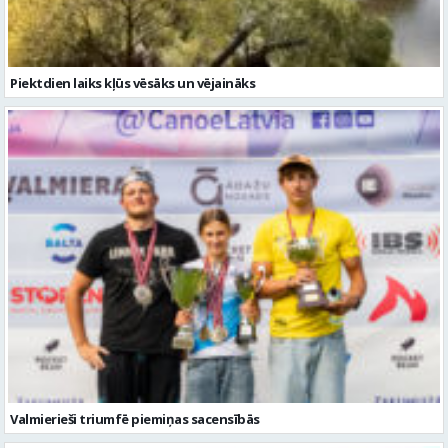
Piektdien laiks kļūs vēsāks un vējaināks
Valmierieši triumfē piemiņas sacensībās