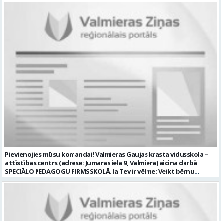
LATVIJA, Brandeļi, Brandeļi, Kocēnu pag., Valmieras nov. Darba laika
darbību un attīstību Iestādē; veikt skaņotāja un gaismošanas
veids: Maiņu darbs Darbības joma: Pakalpojumi Pieteikto vietu
operatora pienākumus pasākumos Iestādēs telpās un ārpus tām
skaits: 1 Aktuāla līdz: 2026-08-21 Kontaktpersona: CV ar norādi
Iestādes; piemērot skaņas un gaismas mākslinieciskos risinājumus
vakancei lūdzu sūtīt uz e-pastu info@vtu-valmiera.lv vai iesniegt
pasākumos, plānot un organizēt apskaņošanas un gaismošanas
personīgi
procesu, kā arī veikt pasākumu apskaņošanu un gaismošanu;
piedalīties Iestādes organizēto pasākumu tehniskajā uzbūvē un
nobūvē, sniegtu tehnisko atbalstu; pārzināt darbā lietojamo
tehnisko un elektroiekārtu darbības principus, lietošanas
noteikumus; un ja Tev ir: vismaz divu gadu pieredze līdzīgā darbā vai
amatā; labas datorprasmes; valsts valodas prasmes atbilstoši Valsts
valodas likuma prasībām; kompetences: prasme patstāvīgi pieņemt
lēmumus un organizēt savu darbu; lieliskas komunikācijas spējas;
precizitāte; pozitīva un atbildīga attieksme pret darbu; prasme
sadarboties un strādāt komandā; mēs piedāvājam: pamatalgu
pārbaudes laikā 985.00 EUR, pēc pārbaudes laika 1035.00 EUR pirms
nodokļu nomaksas; iespēju saņemt atvaļinājuma pabalstu darba un
dzīves līdzsvaram par labu darba sniegumu; darba devēja
līdzfinansētu veselības apdrošināšanu pēc pārbaudes laika beigām,
Pievienojies mūsu komandai! Valmieras Gaujas krasta vidusskola –
kā arī citas sociālās garantijas/labumus atbilstoši darba rezultātam
attīstības centrs (adrese: Jumaras iela 9, Valmiera) aicina darbā
un normatīvajos aktos noteiktajam; drošu un sakārtotu darba vidi;
SPECIĀLO PEDAGOGU PIRMSSKOLĀ. Ja Tev ir vēlme: Veikt bērnu
darbu atsaucīgu kolēģu komandā. CV un pieteikuma vēstuli lūdzam
attīstības, mācīšanās un speciālo vajadzību izvērtēšanu savas
iesniegt Valmieras Kultūras centrā (adrese: Rīgas iela 10, Valmiera,
kompetences ietvaros Plānot un īstenot individuālās un grupu
Valmieras novads) vai nosūtīt uz e-pastu
nodarbības bērniem ar speciālām izglītības vajadzībām Izstrādāt
kultura@valmierasnovads.lv ar norādi “Skaņu un gaismas operatora
individuālos atbalsta pasākumus un piedalīties individuālo
amatam” līdz 2026. gada 24. augustam. Tālrunis papildu informācijai:
izglītības programmu izstrādē un īstenošanā Sniegt metodisku
27767401. Profesija: SKAŅU OPERATORS Darba vietas adrese: LATVIJA,