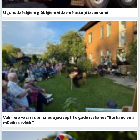
Ugunsdzēsējiem glābējiem Vidzemē astoņi izsaukumi
Valmierā vasaras pilnziedā jau septīto gadu izskanēs “Burkānciema
mūzikas svētki”