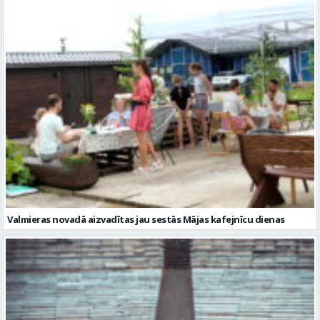
Valmieras novadā aizvadītas jau sestās Mājas kafejnīcu dienas