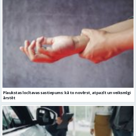
Plaukstas locītavas sastiepums: kā to novērst, atpazīt un veiksmīgi
ārstēt