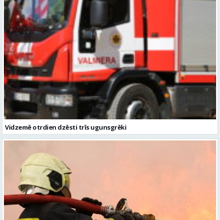
Vidzemē otrdien dzēsti trīs ugunsgrēki