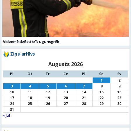
Vidzemē dzēsti trīs ugunsgrēki
Ziņu arhīvs
Augusts 2026
Pi
Ot
Tr
Ce
Pi
Se
Sv
1
2
3
4
5
6
7
8
9
10
11
12
13
14
15
16
17
18
19
20
21
22
23
24
25
26
27
28
29
30
31
« Jūl
Noderīga informācija
Par
pašvaldību
Noderīgi
kontakti
Pilsētas
autobusu saraksts