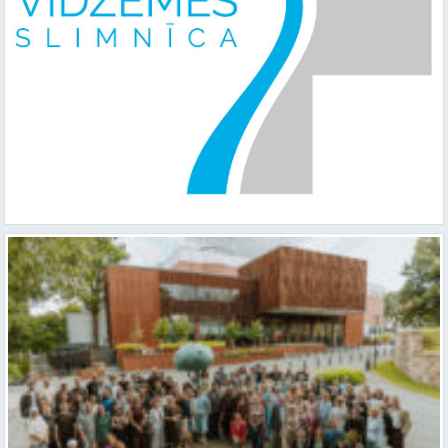
Valmieras teātris uzsāk 104. sezonu – par varu, brīvību