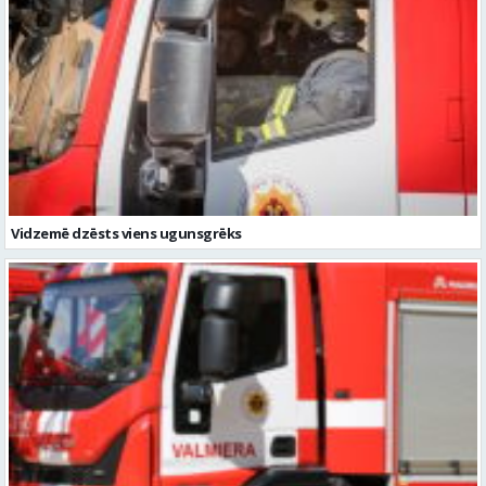
Vidzemē dzēsts viens ugunsgrēks
Vidzemē otrdien dzēsti trīs ugunsgrēki