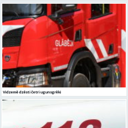
Vidzemē dzēsti četri ugunsgrēki