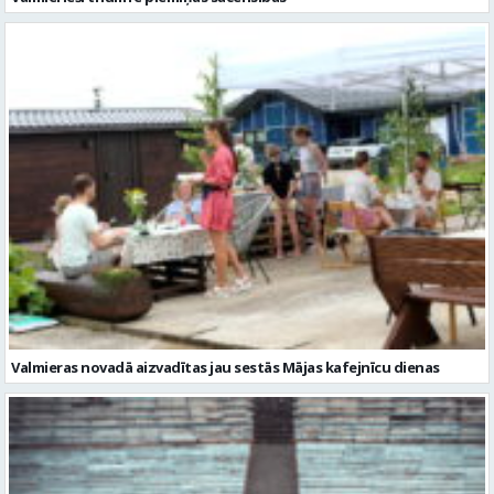
Valmieras novadā aizvadītas jau sestās Mājas kafejnīcu dienas