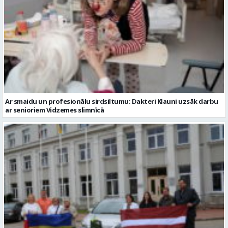
Ar smaidu un profesionālu sirdsiltumu: Dakteri Klauni uzsāk darbu
ar senioriem Vidzemes slimnīcā
No Valmieras uz Ukrainu ceļā dodas vēl viena humānās palīdzības