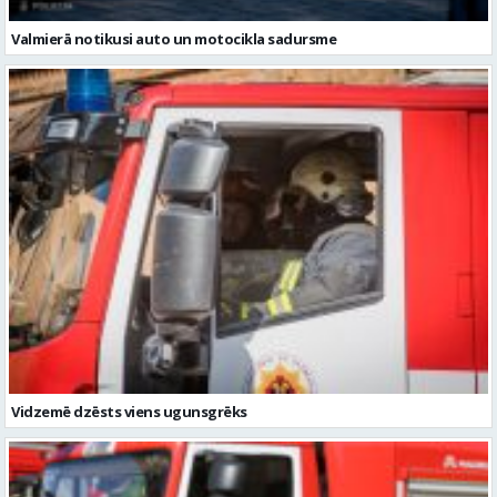
Vidzemē dzēsts viens ugunsgrēks