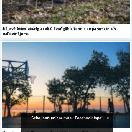
Sporta vakari kļūst par daļu no Valmieras pilsētas ritma
Seko jaunumiem mūsu Facebook lapā!