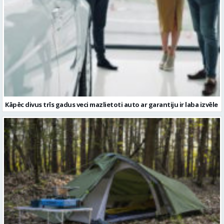
Kāpēc divus trīs gadus veci mazlietoti auto ar garantiju ir laba izvēle
Kā izvēlēties izturīgu telti? Svarīgākie tehniskie parametri un
salīdzinājums