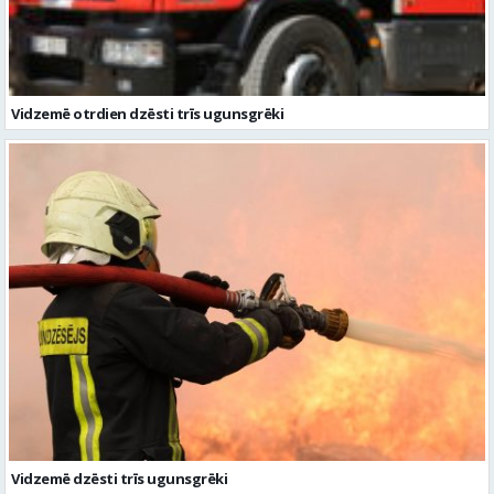
Vidzemē dzēsti trīs ugunsgrēki