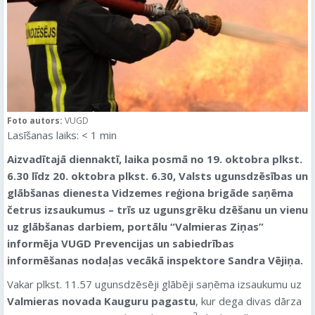
Foto autors:
VUGD
Lasīšanas laiks:
< 1
min
Aizvadītajā diennaktī, laika posmā no 19. oktobra plkst.
6.30 līdz 20. oktobra plkst. 6.30, Valsts ugunsdzēsības un
glābšanas dienesta Vidzemes reģiona brigāde saņēma
četrus izsaukumus – trīs uz ugunsgrēku dzēšanu un vienu
uz glābšanas darbiem,
portālu “Valmieras Ziņas”
informēja VUGD Prevencijas un sabiedrības
informēšanas nodaļas vecākā inspektore Sandra Vējiņa.
Vakar plkst. 11.57 ugunsdzēsēji glābēji saņēma izsaukumu uz
Valmieras novada Kauguru pagastu
, kur dega divas dārza
2