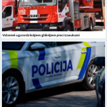
Vidzemē ugunsdzēsējiem glābējiem pieci izsaukumi
Valmierā notikusi auto un motocikla sadursme