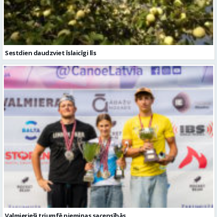
Valmierieši triumfē piemiņas sacensībās