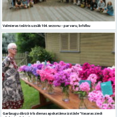
Garšaugu dārzā trīs dienas apskatāma izstāde “Vasaras ziedi
pilsētai svētkos”