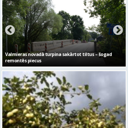
No pagaidu teātra līdz laikmetīgās kultūras centram
– kā attīstīsies “Kurtuve”
Sestdien daudzviet īslaicīgi līs