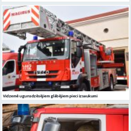
Vidzemē ugunsdzēsējiem glābējiem pieci izsaukumi