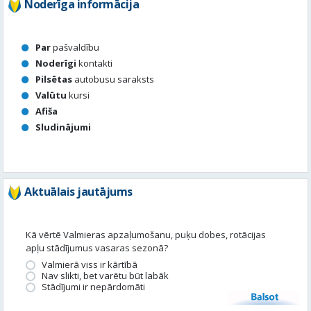
Valūtu
kursi
Afiša
Sludinājumi
Aktuālais jautājums
Kā vērtē Valmieras apzaļumošanu, puķu dobes, rotācijas
apļu stādījumus vasaras sezonā?
Valmierā viss ir kārtībā
Nav slikti, bet varētu būt labāk
Stādījumi ir nepārdomāti
Balsot
Piedalies satura veidošanā