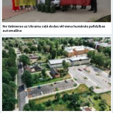
automašīna
Noslēgusies Semināra ielas pārbūve un stāvlaukuma izbūve
Valmierā
Reklāmraksti
Skatīt visu