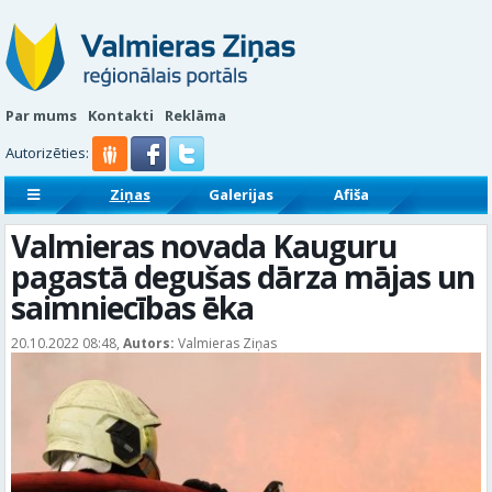
Par mums
Kontakti
Reklāma
Autorizēties:
Ziņas
Galerijas
Afiša
Sludinājumi
Reklāmraksti
Valmieras novada Kauguru
pagastā degušas dārza mājas un
saimniecības ēka
20.10.2022 08:48,
Autors:
Valmieras Ziņas