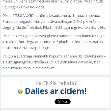
mājas un viena saimniecības ēka 125m
platībā. Plkst. 15.20
ugunsgrēks tika likvidēts.
Plkst. 17.38 VUGD saņēma izsaukumu uz Limbažu novada
Staiceles pagastu, kur vienstāva dzīvojamā ēkā pie krāsns
2
dega grīda 2m
platībā. Plkst. 19.33 ugunsgrēks tika likvidēts.
Plkst. 19.25 ugunsdzēsēji glābēji saņēma izsaukumu uz Rīgas
2
ielu Alojā, kur dega atkritumi 2m
platībā. Plkst. 20.04 darbs
notikuma vietā tika pabeigts.
VUGD aizvadītajā diennaktī kopumā saņēma 38 izsaukumus –
12 uz ugunsgrēku dzēšanu, 21 uz glābšanas darbiem, bet
pieci izsaukumi bija maldinājumi.
Patīk šis raksts?
Dalies ar citiem!