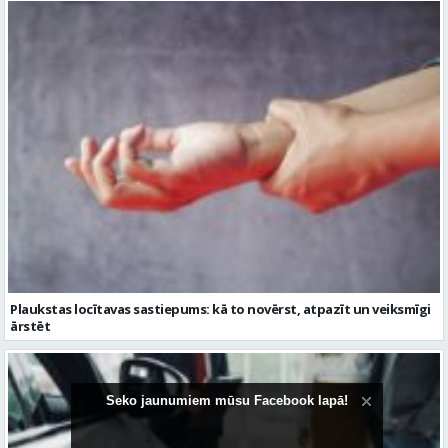
Plaukstas locītavas sastiepums: kā to novērst, atpazīt un veiksmīgi
ārstēt
Seko jaunumiem mūsu Facebook lapā!