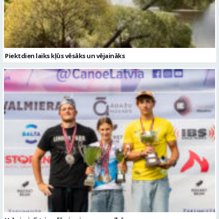
Valmierieši triumfē piemiņas sacensībās