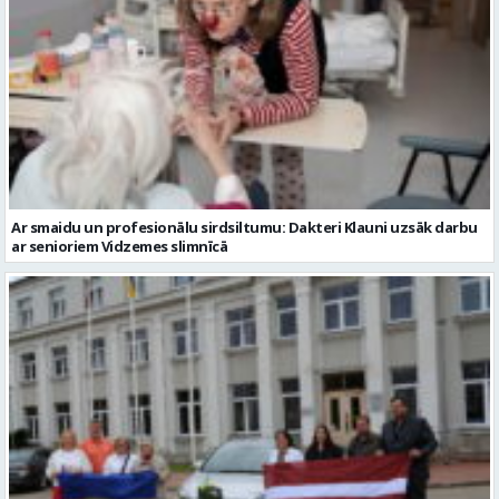
Ar smaidu un profesionālu sirdsiltumu: Dakteri Klauni uzsāk darbu
ar senioriem Vidzemes slimnīcā
No Valmieras uz Ukrainu ceļā dodas vēl viena humānās palīdzības