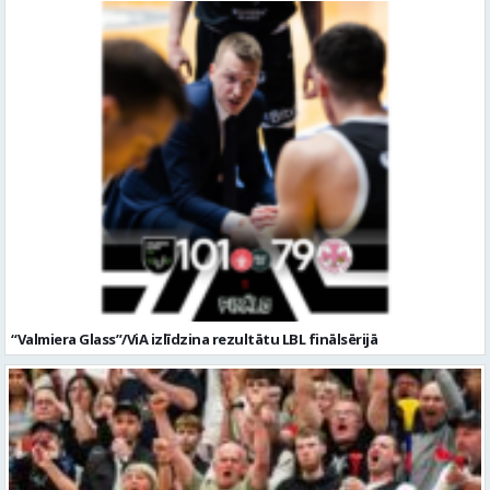
“Valmiera Glass”/ViA izlīdzina rezultātu LBL finālsērijā