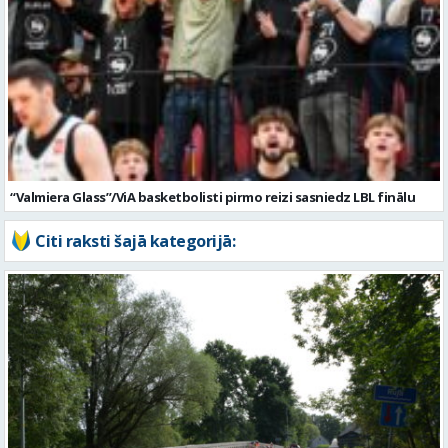
“Valmiera Glass”/ViA basketbolisti pirmo reizi sasniedz LBL finālu
Citi raksti šajā kategorijā: