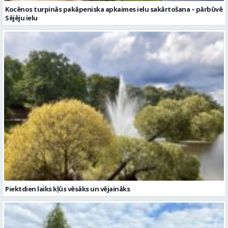
Piektdien laiks kļūs vēsāks un vējaināks