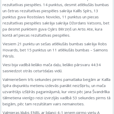
rezultatīvas piespēles. 14 punktus, desmit atlēkušās bumbas
un četras rezultatīvas piespēles sakrāja Kalīls Spīrs, 13
punktus guva Rostislavs Novickis, 11 punktus un piecas
rezultatīvas piespēles sakrāja sakrāja Džordans Vatsons, bet
pa desmit punktiem guva Ojārs Bērziņš un Artis Ate, kura
kontā arī piecas rezultatīvas piespēles.
Viesiem 21 punktu un sešas atlēkušās bumbas sakrāja Robs
Hovards, bet 15 punktus un 11 atlēkušās bumbas – Saimons
Pērsls.
Viesi bija vadībā lielāko mača daļu, lielāko pārsvaru 44:34
sasniedzot otrās ceturtdaļas vidū.
Valmieriešiem trīs sekundes pirms pamatlaika beigām ar Kalīla
Spīra divpunktu metienu izdevās panākt neizšķirtu, un mača
uzvarētājs izšķīrās pagarinājumā, kur viesi pēc Jana Švandrlīka
tālmetiena vienīgo reizi izvirzījās vadībā 53 sekundes pirms tā
beigām, pēc tam rezultātam vairs nemainoties.
Valmieras klubs ENBL ar bilanci 4-1 ieņem pirmo vietu A