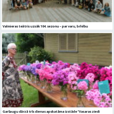
Garšaugu dārzā trīs dienas apskatāma izstāde “Vasaras ziedi
pilsētai svētkos”