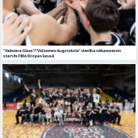
“Valmiera Glass”/”Vidzemes Augstskola” vienība nākamsezon
startēs FIBA Eiropas kausā
“Valmiera Glass”/ViA basketbolisti izcīna Latvijas čempiontitulu