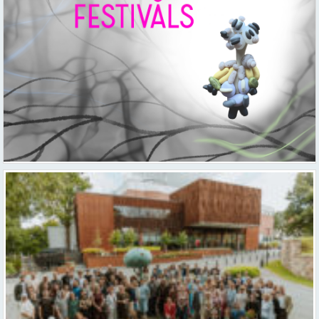
Valmieras teātris uzsāk 104. sezonu – par varu, brīvību