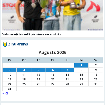
Valmierieši triumfē piemiņas sacensībās
Ziņu arhīvs
Augusts 2026
Pi
Ot
Tr
Ce
Pi
Se
Sv
1
2
3
4
5
6
7
8
9
10
11
12
13
14
15
16
17
18
19
20
21
22
23
24
25
26
27
28
29
30
31
« Jūl
Noderīga informācija
Par
pašvaldību
Noderīgi
kontakti