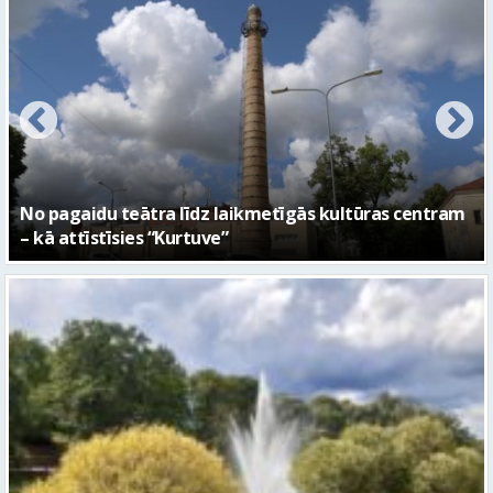
FOTO: Ar daudzveidīgiem notikumiem aizvadīta
Valmieras 743. dzimšanas diena
Piektdien laiks kļūs vēsāks un vējaināks