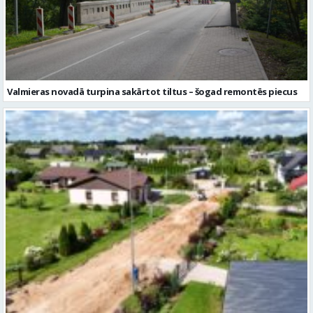
Valmieras novadā turpina sakārtot tiltus – šogad remontēs piecus
Kocēnos turpinās pakāpeniska apkaimes ielu sakārtošana – pārbūvē
Sējēju ielu