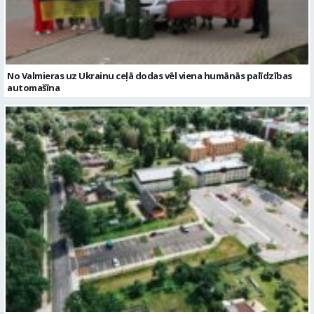
automašīna
Noslēgusies Semināra ielas pārbūve un stāvlaukuma izbūve
Valmierā
Reklāmraksti
Skatīt visu