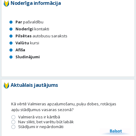
Pilsētas
autobusu saraksts
Valūtu
kursi
Afiša
Sludinājumi
Aktuālais jautājums
Kā vērtē Valmieras apzaļumošanu, puķu dobes, rotācijas
apļu stādījumus vasaras sezonā?
Valmierā viss ir kārtībā
Nav slikti, bet varētu būt labāk
Stādījumi ir nepārdomāti
Balsot
Piedalies satura veidošanā