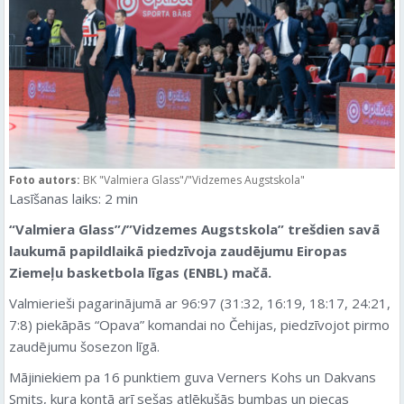
Foto autors:
BK "Valmiera Glass"/"Vidzemes Augstskola"
Lasīšanas laiks:
2
min
“Valmiera Glass”/”Vidzemes Augstskola” trešdien savā
laukumā papildlaikā piedzīvoja zaudējumu Eiropas
Ziemeļu basketbola līgas (ENBL) mačā.
Valmierieši pagarinājumā ar 96:97 (31:32, 16:19, 18:17, 24:21,
7:8) piekāpās “Opava” komandai no Čehijas, piedzīvojot pirmo
zaudējumu šosezon līgā.
Mājiniekiem pa 16 punktiem guva Verners Kohs un Dakvans
Smits, kura kontā arī sešas atlēkušās bumbas un piecas