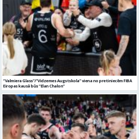
“Valmiera Glass”/”Vidzemes Augstskola” viena no pretiniecēm FIBA
Eiropas kausā būs “Elan Chalon”