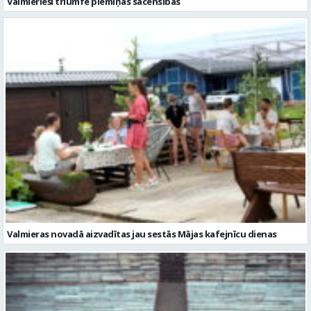
Valmieras novadā aizvadītas jau sestās Mājas kafejnīcu dienas