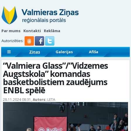
Par mums
Kontakti
Reklāma
Autorizēties:
Ziņas
Galerijas
Afiša
Sludinājumi
Reklāmraksti
“Valmiera Glass”/”Vidzemes
Augstskola” komandas
basketbolistiem zaudējums
ENBL spēlē
28.11.2024 08:31,
Autors:
LETA