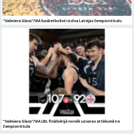
“Valmiera Glass”/ViA LBL finālsērijā nonāk uzvaras attālumā no
čempiontitula