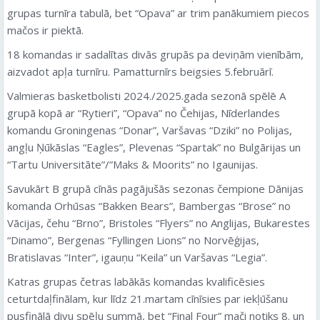
grupas turnīra tabulā, bet “Opava” ar trim panākumiem piecos
mačos ir piektā.
18 komandas ir sadalītas divās grupās pa deviņām vienībām,
aizvadot apļa turnīru. Pamatturnīrs beigsies 5.februārī.
Valmieras basketbolisti 2024./2025.gada sezonā spēlē A
grupā kopā ar “Rytieri”, “Opava” no Čehijas, Nīderlandes
komandu Groningenas “Donar”, Varšavas “Dziki” no Polijas,
angļu Ņūkāslas “Eagles”, Plevenas “Spartak” no Bulgārijas un
“Tartu Universitāte”/”Maks & Moorits” no Igaunijas.
Savukārt B grupā cīnās pagājušās sezonas čempione Dānijas
komanda Orhūsas “Bakken Bears”, Bambergas “Brose” no
Vācijas, čehu “Brno”, Bristoles “Flyers” no Anglijas, Bukarestes
“Dinamo”, Bergenas “Fyllingen Lions” no Norvēģijas,
Bratislavas “Inter”, igauņu “Keila” un Varšavas “Legia”.
Katras grupas četras labākās komandas kvalificēsies
ceturtdaļfinālam, kur līdz 21.martam cīnīsies par iekļūšanu
pusfinālā divu spēļu summā, bet “Final Four” mači notiks 8. un