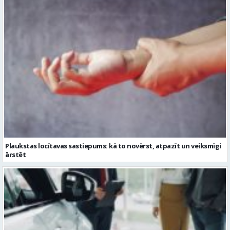
Plaukstas locītavas sastiepums: kā to novērst, atpazīt un veiksmīgi
ārstēt