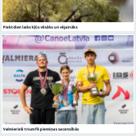
Valmierieši triumfē piemiņas sacensībās