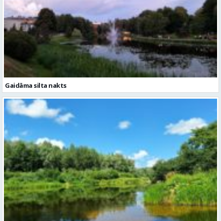
Gaidāma silta nakts
Trešdien gaiss kļūs nedaudz karstāks