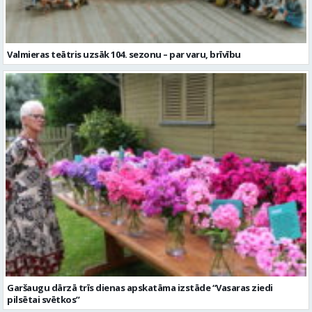
Garšaugu dārzā trīs dienas apskatāma izstāde “Vasaras ziedi
pilsētai svētkos”