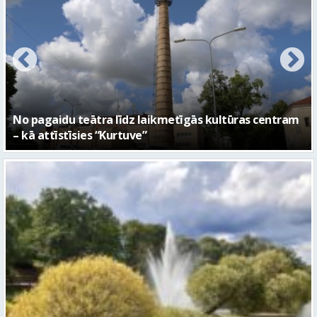
FOTO: Ar daudzveidīgiem notikumiem aizvadīta
Valmieras 743. dzimšanas diena
Piektdien laiks kļūs vēsāks un vējaināks