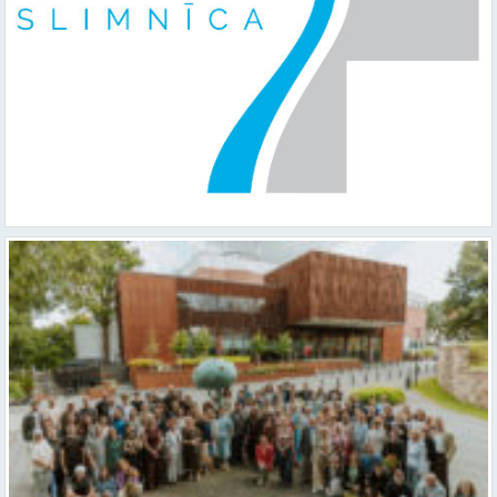
Valmieras teātris uzsāk 104. sezonu – par varu, brīvību