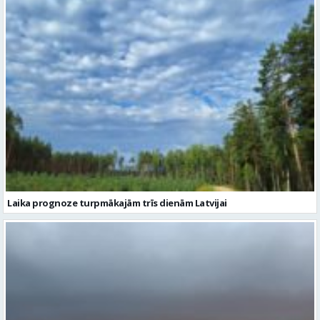
Laika prognoze turpmākajām trīs dienām Latvijai