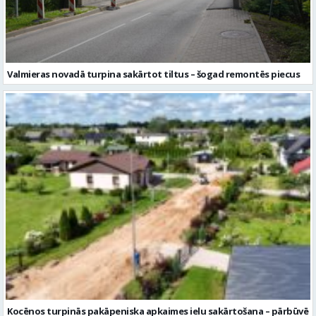
Kocēnos turpinās pakāpeniska apkaimes ielu sakārtošana – pārbūvē
Sējēju ielu