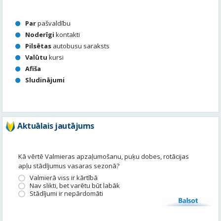
Afiša
Sludinājumi
Aktuālais jautājums
Kā vērtē Valmieras apzaļumošanu, puķu dobes, rotācijas
apļu stādījumus vasaras sezonā?
Valmierā viss ir kārtībā
Nav slikti, bet varētu būt labāk
Stādījumi ir nepārdomāti
Balsot
Piedalies satura veidošanā