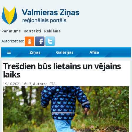
Par mums
Kontakti
Reklāma
Autorizēties:
Ziņas
Galerijas
Afiša
Sludinājumi
Reklāmraksti
Trešdien būs lietains un vējains
laiks
19.10.2021 16:13,
Autors:
LETA