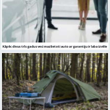
Kāpēc divus trīs gadus veci mazlietoti auto ar garantiju ir laba izvēle
Kā izvēlēties izturīgu telti? Svarīgākie tehniskie parametri un
salīdzinājums