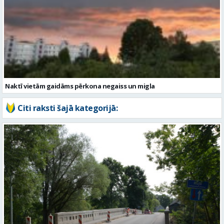
Naktī vietām gaidāms pērkona negaiss un migla
Citi raksti šajā kategorijā:
Valmieras novadā turpina sakārtot tiltus – šogad remontēs piecus