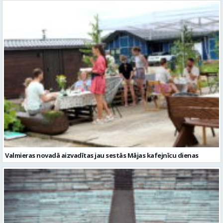
Valmieras novadā aizvadītas jau sestās Mājas kafejnīcu dienas