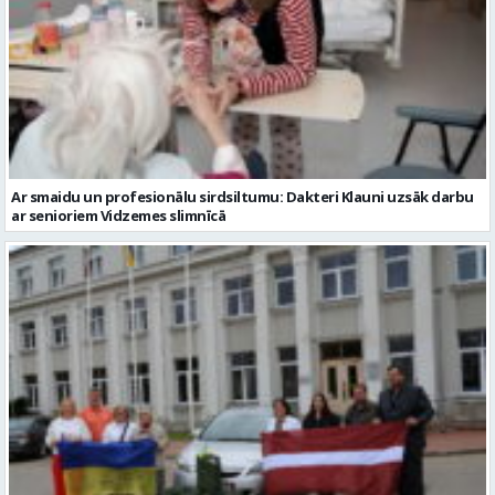
Ar smaidu un profesionālu sirdsiltumu: Dakteri Klauni uzsāk darbu
ar senioriem Vidzemes slimnīcā
No Valmieras uz Ukrainu ceļā dodas vēl viena humānās palīdzības
automašīna