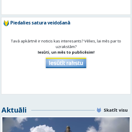
Tavā apkārtnē ir noticis kas interesants? Vēlies, lai mēs par to
uzrakstām?
Iesūti, un mēs to publicēsim!
Aktuāli
Skatīt visu