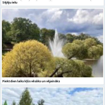
Piektdien laiks kļūs vēsāks un vējaināks