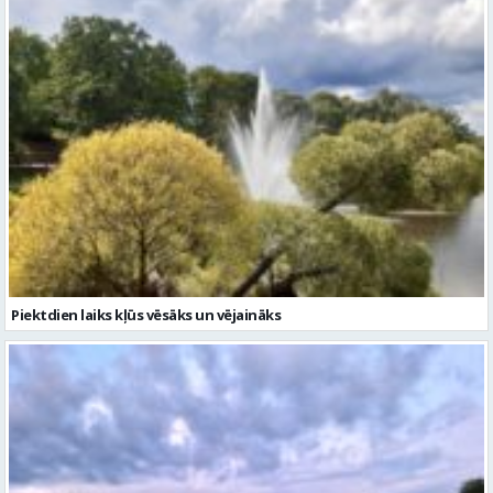
Piektdien laiks kļūs vēsāks un vējaināks