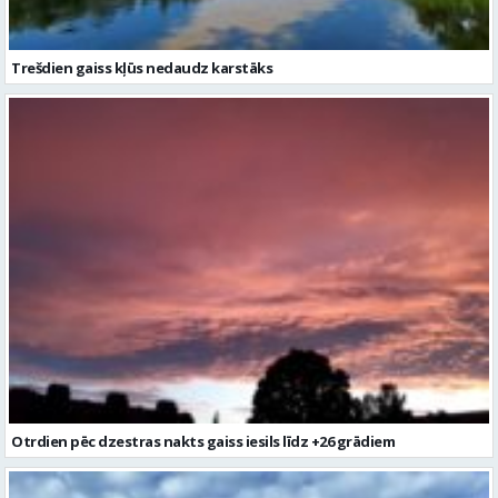
Otrdien pēc dzestras nakts gaiss iesils līdz +26 grādiem