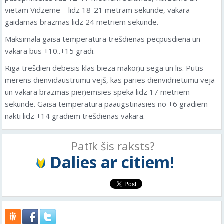
vietām Vidzemē – līdz 18-21 metram sekundē, vakarā
gaidāmas brāzmas līdz 24 metriem sekundē.
Maksimālā gaisa temperatūra trešdienas pēcpusdienā un
vakarā būs +10..+15 grādi.
Rīgā trešdien debesis klās bieza mākoņu sega un līs. Pūtīs
mērens dienvidaustrumu vējš, kas pāries dienvidrietumu vējā
un vakarā brāzmās pieņemsies spēkā līdz 17 metriem
sekundē. Gaisa temperatūra paaugstināsies no +6 grādiem
naktī līdz +14 grādiem trešdienas vakarā.
Patīk šis raksts?
Dalies ar citiem!