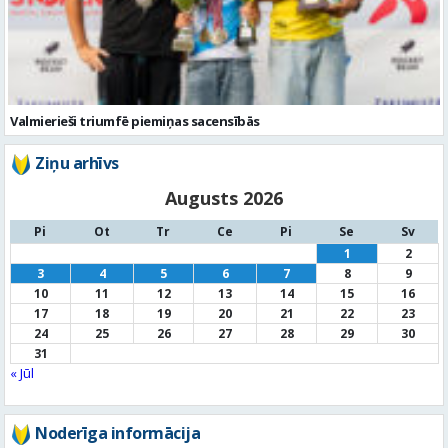
Valmierieši triumfē piemiņas sacensībās
Ziņu arhīvs
Augusts 2026
Pi
Ot
Tr
Ce
Pi
Se
Sv
1
2
3
4
5
6
7
8
9
10
11
12
13
14
15
16
17
18
19
20
21
22
23
24
25
26
27
28
29
30
31
« Jūl
Noderīga informācija
Par
pašvaldību
Noderīgi
kontakti
Pilsētas
autobusu saraksts
Valūtu
kursi