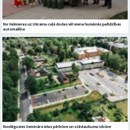
Noslēgusies Semināra ielas pārbūve un stāvlaukuma izbūve
Valmierā
Reklāmraksti
Skatīt visu