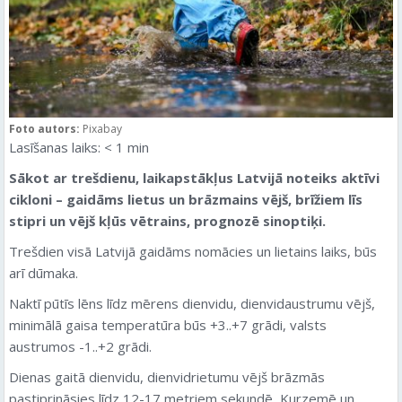
Foto autors:
Pixabay
Lasīšanas laiks:
< 1
min
Sākot ar trešdienu, laikapstākļus Latvijā noteiks aktīvi
cikloni – gaidāms lietus un brāzmains vējš, brīžiem līs
stipri un vējš kļūs vētrains, prognozē sinoptiķi.
Trešdien visā Latvijā gaidāms nomācies un lietains laiks, būs
arī dūmaka.
Naktī pūtīs lēns līdz mērens dienvidu, dienvidaustrumu vējš,
minimālā gaisa temperatūra būs +3..+7 grādi, valsts
austrumos -1..+2 grādi.
Dienas gaitā dienvidu, dienvidrietumu vējš brāzmās
pastiprināsies līdz 12-17 metriem sekundē, Kurzemē un