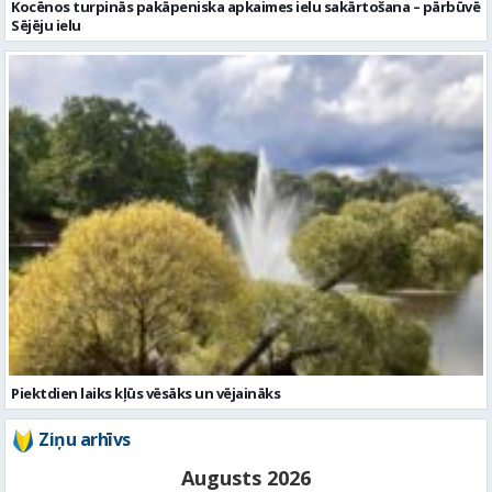
Piektdien laiks kļūs vēsāks un vējaināks
Ziņu arhīvs
Augusts 2026
Pi
Ot
Tr
Ce
Pi
Se
Sv
1
2
3
4
5
6
7
8
9
10
11
12
13
14
15
16
17
18
19
20
21
22
23