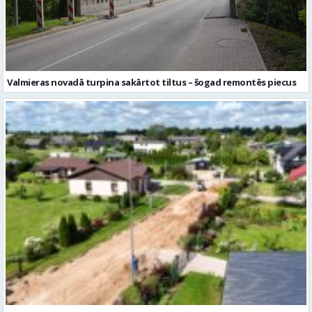
Valmieras novadā turpina sakārtot tiltus – šogad remontēs piecus
Kocēnos turpinās pakāpeniska apkaimes ielu sakārtošana – pārbūvē
Sējēju ielu