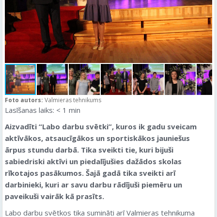
Foto autors:
Valmieras tehnikums
Lasīšanas laiks:
< 1
min
Aizvadīti “Labo darbu svētki”, kuros ik gadu sveicam
aktīvākos, atsaucīgākos un sportiskākos jauniešus
ārpus stundu darbā. Tika sveikti tie, kuri bijuši
sabiedriski aktīvi un piedalījušies dažādos skolas
rīkotajos pasākumos. Šajā gadā tika sveikti arī
darbinieki, kuri ar savu darbu rādījuši piemēru un
paveikuši vairāk kā prasīts.
Labo darbu svētkos tika sumināti arī Valmieras tehnikuma