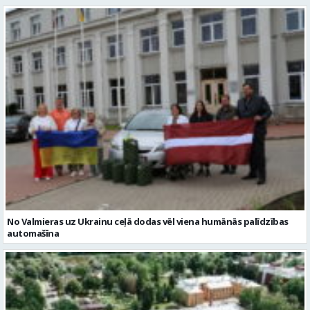
No Valmieras uz Ukrainu ceļā dodas vēl viena humānās palīdzības
automašīna