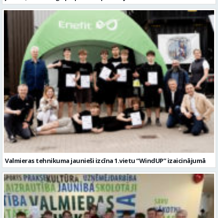
Valmieras tehnikuma jaunieši izcīna 1.vietu “WindUP” izaicinājumā