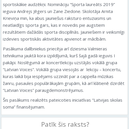
sportiskākie audzēkņi. Nomināciju “Sporta laureāts 2019”
ieguva Andrejs Jēgers un Zane Ziedone. Skolotāja Arnita
Krieviņa min, ka abus jauniešus raksturo entuziasms un
neatlaidīgs sporta gars, kas ir novedis pie augstiem
rezultātiem dažādās sporta disciplīnās. Jauniešiem ir veiksmīgi
izdevies sportiskās aktivitātes apvienot ar mācībām.
Pasākuma dalībniekus priecēja arī dziesma Valmieras
tehnikuma jauktā kora izpildījumā, kurš šajā gadā ieguvis I
pakāpi. Noslēgumā ar koncertlekciju uzstājās vokālā grupa
“Latvian Voices”. Vokālā grupa viesojās ar lekciju – koncertu,
kuras laikā bija iespējams uzzināt par a cappella mūzikas
žanru, pasaules populārākajām grupām, kā arī klātienē dzirdēt
“Latvian Voices” paraugdemonstrējumus.
Šis pasākums realizēts pateicoties iniciatīvas “Latvijas skolas
soma” finansējumam.
Patīk šis raksts?