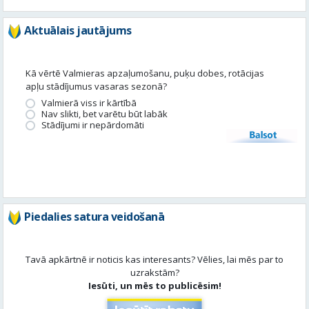
apļu stādījumus vasaras sezonā?
Valmierā viss ir kārtībā
Nav slikti, bet varētu būt labāk
Stādījumi ir nepārdomāti
Balsot
Piedalies satura veidošanā
Tavā apkārtnē ir noticis kas interesants? Vēlies, lai mēs par to
uzrakstām?
Iesūti, un mēs to publicēsim!