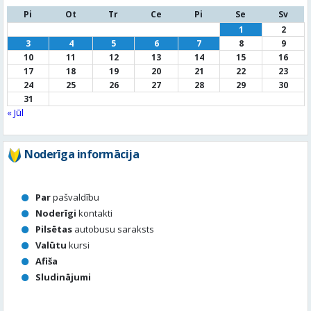
24
25
26
27
28
29
30
31
« Jūl
Noderīga informācija
Par
pašvaldību
Noderīgi
kontakti
Pilsētas
autobusu saraksts
Valūtu
kursi
Afiša
Sludinājumi
Aktuālais jautājums
Kā vērtē Valmieras apzaļumošanu, puķu dobes, rotācijas