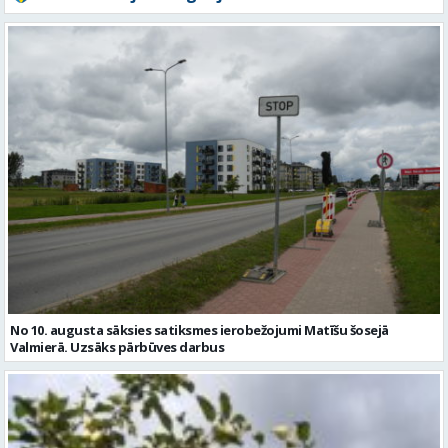
No 10. augusta sāksies satiksmes ierobežojumi Matīšu šosejā
Valmierā. Uzsāks pārbūves darbus