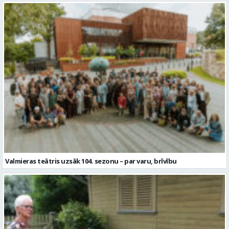
Valmieras teātris uzsāk 104. sezonu – par varu, brīvību