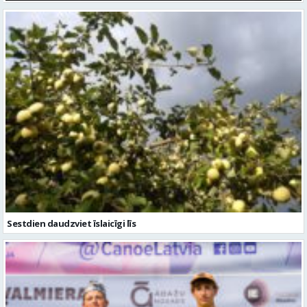
Sestdien daudzviet īslaicīgi līs