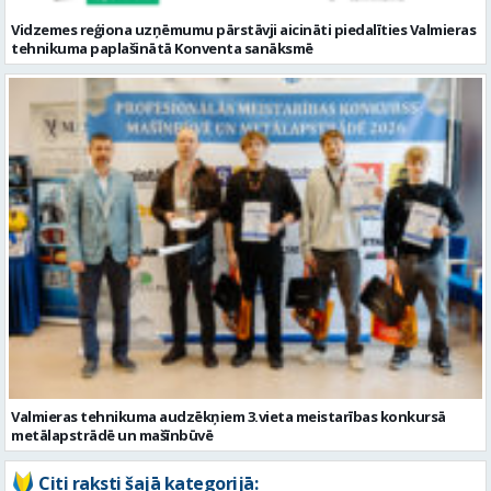
Valmieras tehnikuma audzēkņiem 3.vieta meistarības konkursā
metālapstrādē un mašīnbūvē
Citi raksti šajā kategorijā: