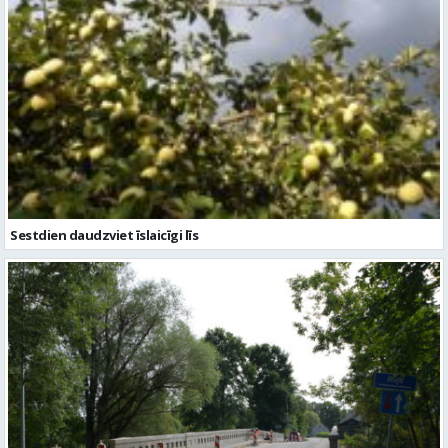
Sestdien daudzviet īslaicīgi līs