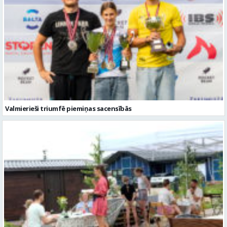
Valmierieši triumfē piemiņas sacensībās
Valmieras novadā aizvadītas jau sestās Mājas kafejnīcu dienas