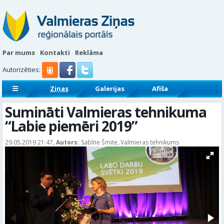
Par mums
Kontakti
Reklāma
Autorizēties:
Ziņas
Galerijas
Afiša
Sludinājumi
Reklāmraksti
Sumināti Valmieras tehnikuma
“Labie piemēri 2019”
29.05.2019 21:47,
Autors:
Sabīne Šmite, Valmieras tehnikums