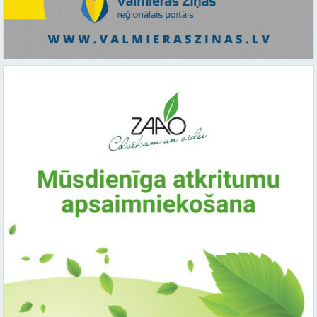
Saistītie raksti: