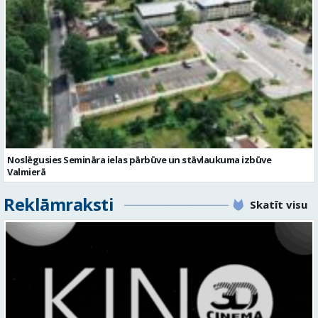
Noslēgusies Semināra ielas pārbūve un stāvlaukuma izbūve
Valmierā
Reklāmraksti
Skatīt visu