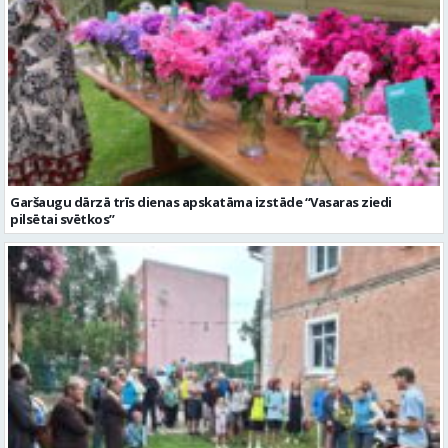
Garšaugu dārzā trīs dienas apskatāma izstāde “Vasaras ziedi
pilsētai svētkos”
Valmieras dzimšanas diena sākas ar Krāču kakta svētkiem