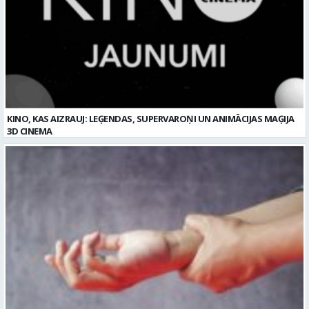
KINO, KAS AIZRAUJ: LEĢENDAS, SUPERVAROŅI UN ANIMĀCIJAS MAĢIJA
3D CINEMA
Plaukstas locītavas sastiepums: kā to novērst, atpazīt un veiksmīgi
ārstēt