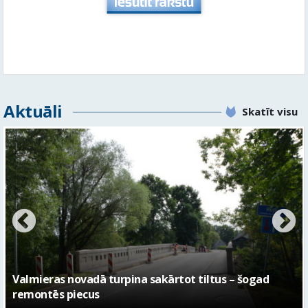
Aktuāli
Skatīt visu
No pagaidu teātra līdz laikmetīgās kultūras centram
– kā attīstīsies “Kurtuve”