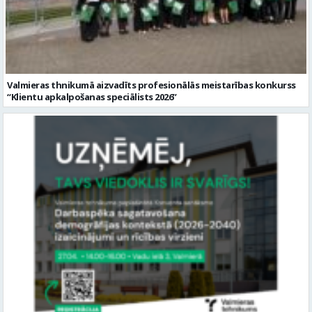
Valmieras thnikumā aizvadīts profesionālās meistarības konkurss
“Klientu apkalpošanas speciālists 2026”
Vidzemes reģiona uzņēmumu pārstāvji aicināti piedalīties Valmieras
tehnikuma paplašinātā Konventa sanāksmē