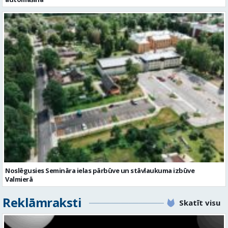
Noslēgusies Semināra ielas pārbūve un stāvlaukuma izbūve
Valmierā
Reklāmraksti
Skatīt visu