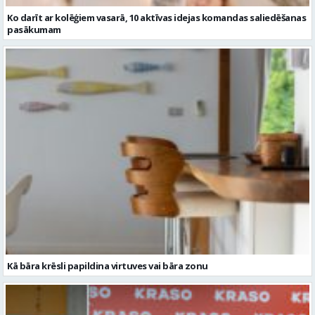
Kā bāra krēsli papildina virtuves vai bāra zonu