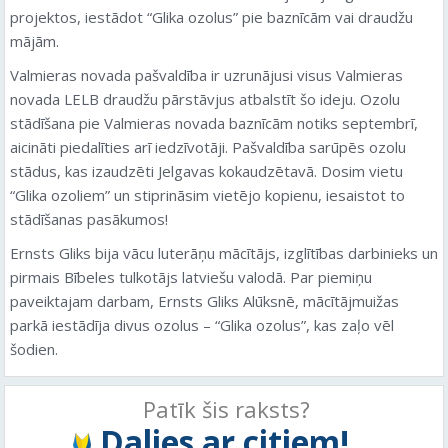
projektos, iestādot “Glika ozolus” pie baznīcām vai draudžu
mājām.
Valmieras novada pašvaldība ir uzrunājusi visus Valmieras
novada LELB draudžu pārstāvjus atbalstīt šo ideju. Ozolu
stādīšana pie Valmieras novada baznīcām notiks septembrī,
aicināti piedalīties arī iedzīvotāji. Pašvaldība sarūpēs ozolu
stādus, kas izaudzēti Jelgavas kokaudzētavā. Dosim vietu
“Glika ozoliem” un stiprināsim vietējo kopienu, iesaistot to
stādīšanas pasākumos!
Ernsts Gliks bija vācu luterāņu mācītājs, izglītības darbinieks un
pirmais Bībeles tulkotājs latviešu valodā. Par piemiņu
paveiktajam darbam, Ernsts Gliks Alūksnē, mācītājmuižas
parkā iestādīja divus ozolus – “Glika ozolus”, kas zaļo vēl
šodien.
Patīk šis raksts?
Dalies ar citiem!