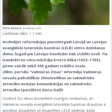
Foto autors:
pixabay.com
Lasīšanas laiks:
< 1
min
Atzīmējot reformācijas piecsimtgadi Latvijā un Latvijas
evaņģēliski luteriskās baznīcas (LELB) simto dzimšanas
dienu, šogad pie Latvijas baznīcām tiek stādīti ozoli. Tie
izaudzēti no vācu mācītāja Ernsta Glika (1652–1705),
pirms vairāk nekā 300 gadiem stādīto ozolu
zīlēm, portālu “Valmieras Ziņas” informēja Valmieras
novada pašvaldības Zīmolvedības un sabiedrisko
attiecību nodaļas komunikācijas un sabiedrisko
attiecību speciāliste Ginta Gailīt
Godinot šos divus kristiešiem svarīgos notikumus, arī
Valmieras novada evaņģēliski luteriskās baznīcas draudzes ir
aicinātas atsaukties un iesaistīties LELB jubilejas gada