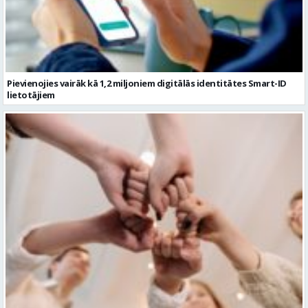
Pievienojies vairāk kā 1,2 miljoniem digitālās identitātes Smart-ID
lietotājiem
Ko darīt ar kolēģiem vasarā, 10 aktīvas idejas komandas saliedēšanas
pasākumam