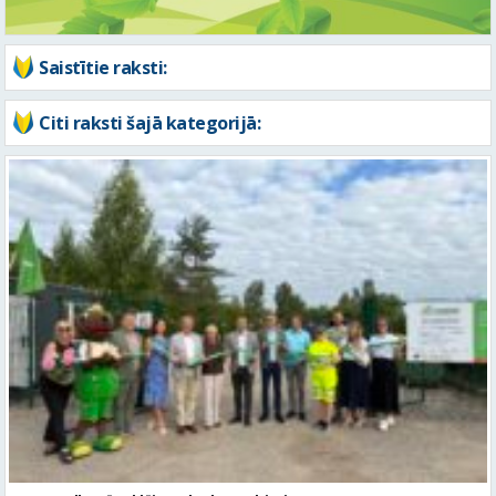
ZAAO Gulbenē atklāj EKO laukumu-biroju