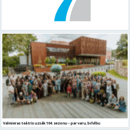
Valmieras teātris uzsāk 104. sezonu – par varu, brīvību