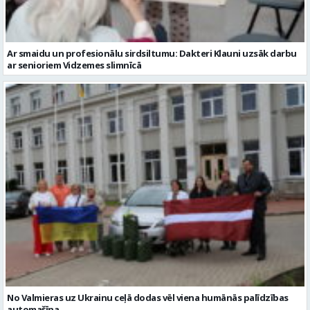
No Valmieras uz Ukrainu ceļā dodas vēl viena humānās palīdzības
automašīna