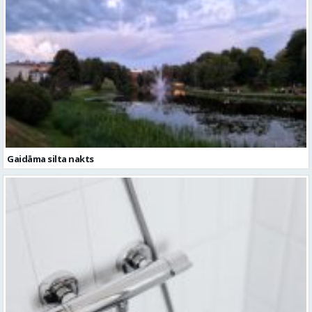
Gaidāma silta nakts
Ceturtdien iespējami dzeramā ūdens padeves pārtraukumi vairākās