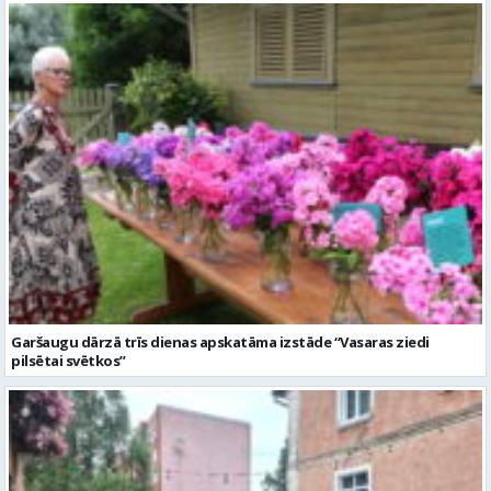
Garšaugu dārzā trīs dienas apskatāma izstāde “Vasaras ziedi
pilsētai svētkos”