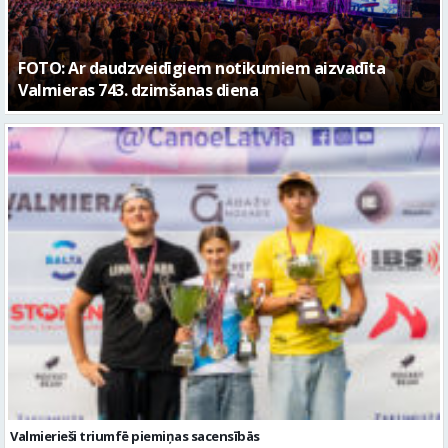
Valmierieši triumfē piemiņas sacensībās