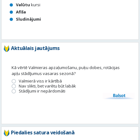
Aktuālais jautājums
Kā vērtē Valmieras apzaļumošanu, puķu dobes, rotācijas
apļu stādījumus vasaras sezonā?
Valmierā viss ir kārtībā
Nav slikti, bet varētu būt labāk
Stādījumi ir nepārdomāti
Balsot
Piedalies satura veidošanā
Tavā apkārtnē ir noticis kas interesants? Vēlies, lai mēs par to
uzrakstām?
Iesūti, un mēs to publicēsim!