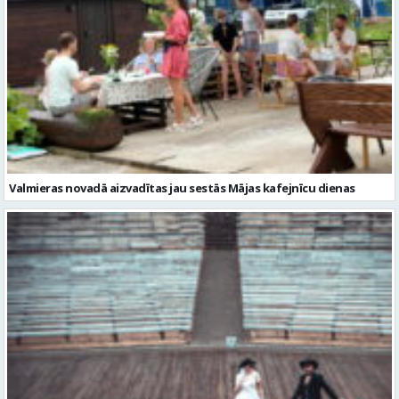
Valmieras novadā aizvadītas jau sestās Mājas kafejnīcu dienas
Valmiera gatava teātra svētkiem – sākas Valmieras vasaras teātra
festivāla nedēļa