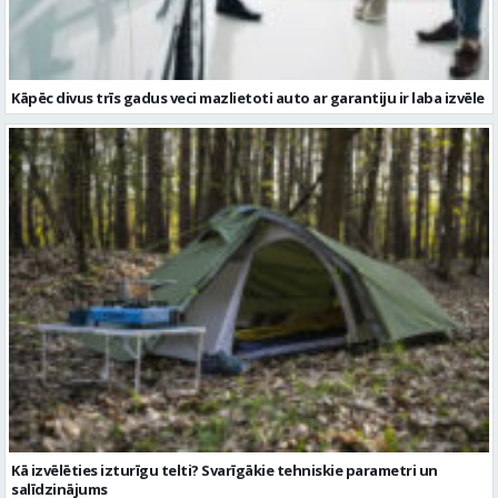
Kā izvēlēties izturīgu telti? Svarīgākie tehniskie parametri un
salīdzinājums