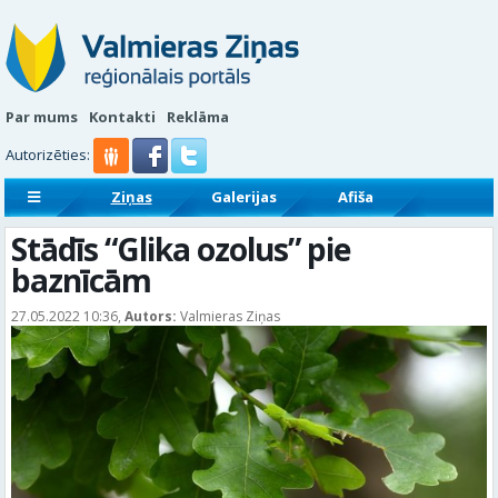
Par mums
Kontakti
Reklāma
Autorizēties:
Ziņas
Galerijas
Afiša
Sludinājumi
Reklāmraksti
Stādīs “Glika ozolus” pie
baznīcām
27.05.2022 10:36,
Autors:
Valmieras Ziņas