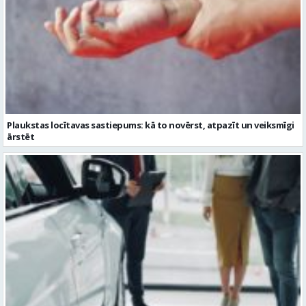
Plaukstas locītavas sastiepums: kā to novērst, atpazīt un veiksmīgi
ārstēt
Kāpēc divus trīs gadus veci mazlietoti auto ar garantiju ir laba izvēle