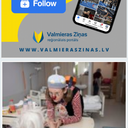
Ar smaidu un profesionālu sirdsiltumu: Dakteri Klauni uzsāk darbu
ar senioriem Vidzemes slimnīcā