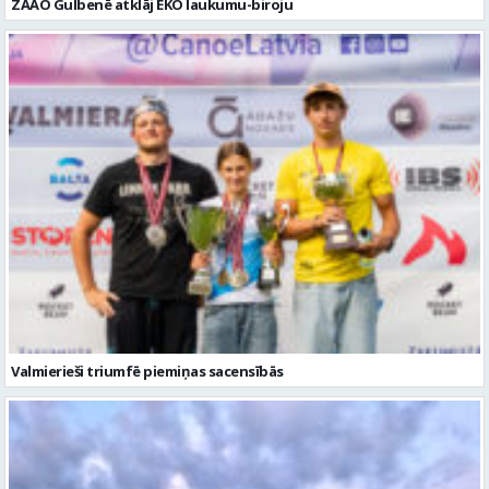
Valmierieši triumfē piemiņas sacensībās