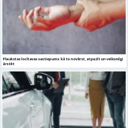
Plaukstas locītavas sastiepums: kā to novērst, atpazīt un veiksmīgi
ārstēt
Kāpēc divus trīs gadus veci mazlietoti auto ar garantiju ir laba izvēle