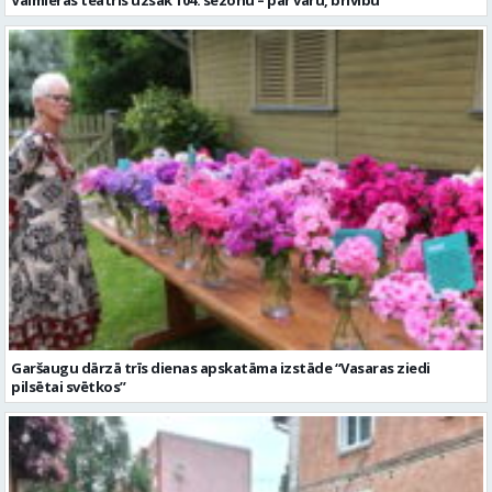
Garšaugu dārzā trīs dienas apskatāma izstāde “Vasaras ziedi
pilsētai svētkos”