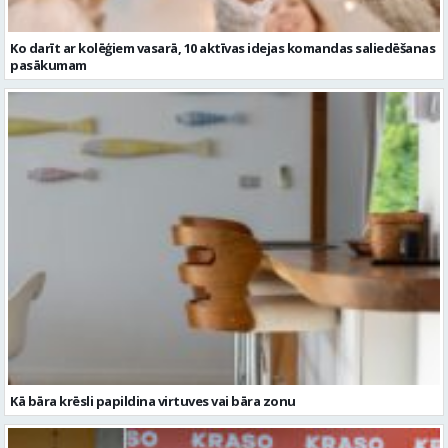
Kā bāra krēsli papildina virtuves vai bāra zonu