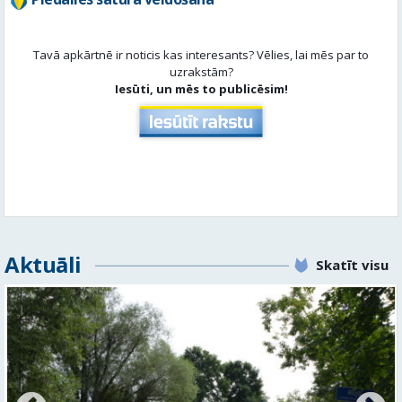
Aktuāli
Skatīt visu
No pagaidu teātra līdz laikmetīgās kultūras centram
– kā attīstīsies “Kurtuve”