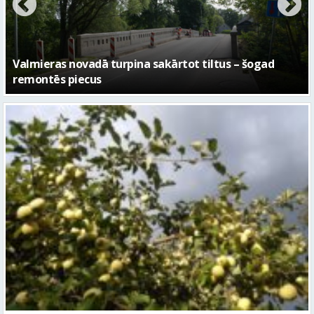
Sestdien daudzviet īslaicīgi līs