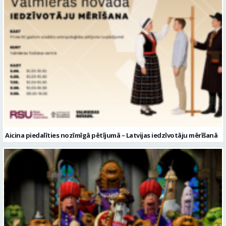
Aicina piedalīties nozīmīgā pētījumā – Latvijas iedzīvotāju mērīšanā