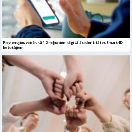
Pievienojies vairāk kā 1,2 miljoniem digitālās identitātes Smart-ID
lietotājiem
Ko darīt ar kolēģiem vasarā, 10 aktīvas idejas komandas saliedēšanas
pasākumam