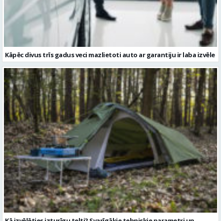
Kā izvēlēties izturīgu telti? Svarīgākie tehniskie parametri un
salīdzinājums