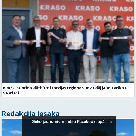
KRASO stiprina klātbūtni Latvijas reģionos un atklāj jaunu veikalu
Valmierā
Redakcija iesaka
Seko jaunumiem mūsu Facebook lapā!