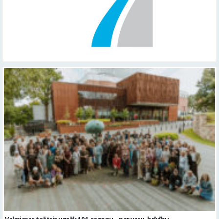
Valmieras teātris uzsāk 104. sezonu – par varu, brīvību