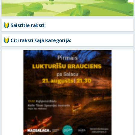
Citi raksti šajā kategorijā:
Pievienojies pirmajam “Lukturīšu braucienam” un pavadi “Salacas
mauciena” dalībniekus ceļā uz jūru!