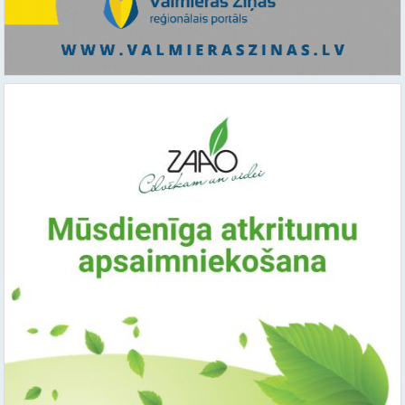
Saistītie raksti: