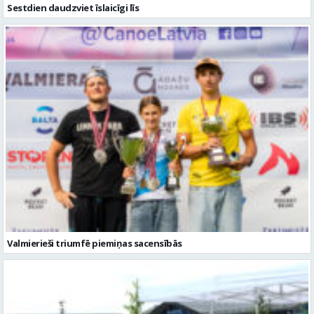
Valmierieši triumfē piemiņas sacensībās