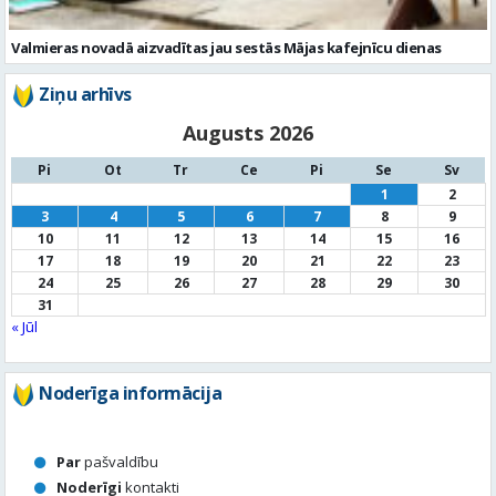
Augusts 2026
Pi
Ot
Tr
Ce
Pi
Se
Sv
1
2
3
4
5
6
7
8
9
10
11
12
13
14
15
16
17
18
19
20
21
22
23
24
25
26
27
28
29
30
31
« Jūl
Noderīga informācija
Par
pašvaldību
Noderīgi
kontakti
Pilsētas
autobusu saraksts
Valūtu
kursi
Afiša
Sludinājumi