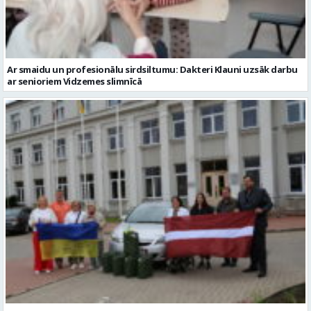
ar senioriem Vidzemes slimnīcā
No Valmieras uz Ukrainu ceļā dodas vēl viena humānās palīdzības
automašīna