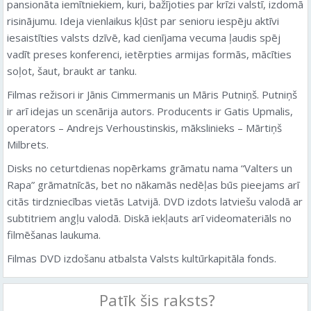
pansionāta iemītniekiem, kuri, bažījoties par krīzi valstī, izdomā
risinājumu. Ideja vienlaikus kļūst par senioru iespēju aktīvi
iesaistīties valsts dzīvē, kad cienījama vecuma ļaudis spēj
vadīt preses konferenci, ietērpties armijas formās, mācīties
soļot, šaut, braukt ar tanku.
Filmas režisori ir Jānis Cimmermanis un Māris Putniņš. Putniņš
ir arī idejas un scenārija autors. Producents ir Gatis Upmalis,
operators – Andrejs Verhoustinskis, mākslinieks – Mārtiņš
Milbrets.
Disks no ceturtdienas nopērkams grāmatu nama “Valters un
Rapa” grāmatnīcās, bet no nākamās nedēļas būs pieejams arī
citās tirdzniecības vietās Latvijā. DVD izdots latviešu valodā ar
subtitriem angļu valodā. Diskā iekļauts arī videomateriāls no
filmēšanas laukuma.
Filmas DVD izdošanu atbalsta Valsts kultūrkapitāla fonds.
Patīk šis raksts?