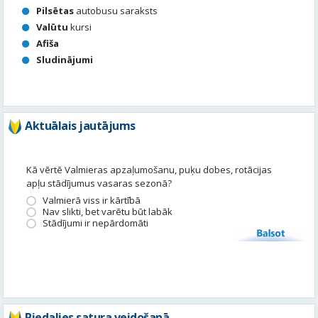
Aktuālais jautājums
Kā vērtē Valmieras apzaļumošanu, puķu dobes, rotācijas
apļu stādījumus vasaras sezonā?
Valmierā viss ir kārtībā
Nav slikti, bet varētu būt labāk
Stādījumi ir nepārdomāti
Balsot
Piedalies satura veidošanā
Tavā apkārtnē ir noticis kas interesants? Vēlies, lai mēs par to
uzrakstām?
Iesūti, un mēs to publicēsim!