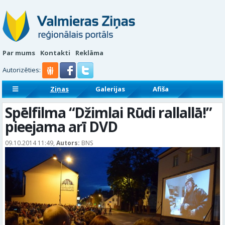
Par mums
Kontakti
Reklāma
Autorizēties:
Ziņas
Galerijas
Afiša
Sludinājumi
Reklāmraksti
Spēlfilma “Džimlai Rūdi rallallā!”
pieejama arī DVD
09.10.2014 11:49,
Autors:
BNS