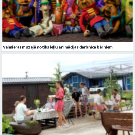
Valmieras muzejā notiks leļļu animācijas darbnīca bērniem
Valmieras novadā aizvadītas jau sestās Mājas kafejnīcu dienas
Ziņu arhīvs