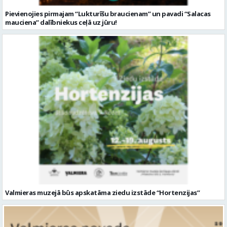
Valmieras muzejā būs apskatāma ziedu izstāde “Hortenzijas”