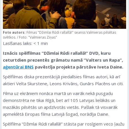
Foto autors:
Filmas "Džimlai Rūdi rallallā!" seanss Valmieras pilsētas
svētkos. / Foto: "Valmieras Ziņas"
Lasīšanas laiks:
< 1
min
Iznācis spēlfilmas “Džimlai Rūdi rallallā!” DVD, kuru
ceturtdien prezentēs grāmatu namā “Valters un Rapa”,
aģentūrai BNS
pavēstīja projekta pārstāve Iveta Daine.
Spēlfilmas diska prezentācijā piedalīsies filmas autori, kā arī
aktieri Velta Skurstene, Leons Krivāns, Gunārs Placēns un citi.
Filma uz ekrāniem nonāca martā un vairāk nekā pusgadu
demonstrēta ne tikai Rīgā, bet arī 105 Latvijas lielākās un
mazākās pilsētās un apdzīvotās vietās. Pašlaik tā visvairāk
apmeklētā Eiropas filma Latvijā šogad, norādīja Daine.
Spēlfilma “Džimlai Rūdi rallallā!” stāsta par rosīgiem veco ļaužu