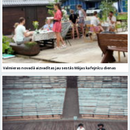
Valmieras novadā aizvadītas jau sestās Mājas kafejnīcu dienas