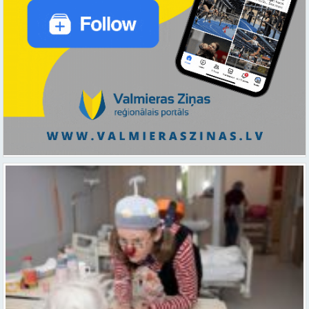
Ar smaidu un profesionālu sirdsiltumu: Dakteri Klauni uzsāk darbu