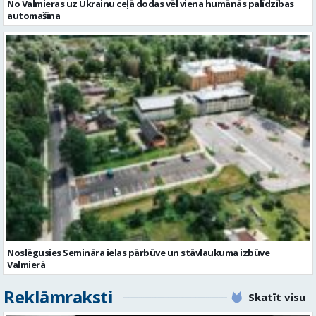
Noslēgusies Semināra ielas pārbūve un stāvlaukuma izbūve
Valmierā
Reklāmraksti
Skatīt visu