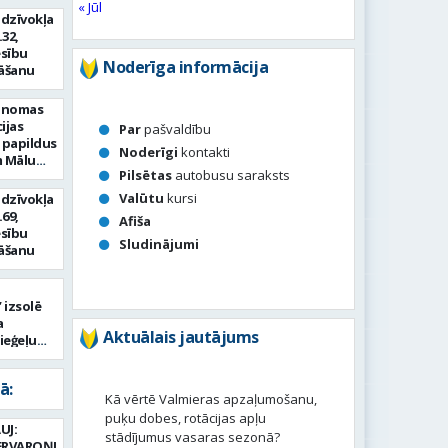
« Jūl
 dzīvokļa
.32,
esību
Noderīga informācija
nāšanu
r nomas
ijas
Par
pašvaldību
 papildus
Noderīgi
kontakti
m Mālu
Pilsētas
autobusu saraksts
ielā 8,
Valūtu
kursi
 dzīvokļa
.69,
Afiša
esību
Sludinājumi
nāšanu
izsolē
a
Aktuālais jautājums
ieģeļu
ā:
Kā vērtē Valmieras apzaļumošanu,
puķu dobes, rotācijas apļu
UJ:
stādījumus vasaras sezonā?
ERVAROŅI