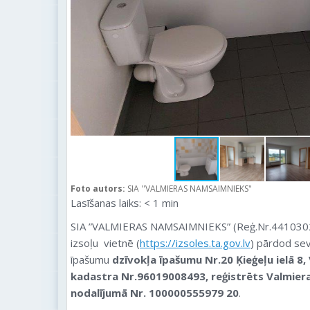
Foto autors:
SIA ''VALMIERAS NAMSAIMNIEKS"
Lasīšanas laiks:
< 1
min
SIA ”VALMIERAS NAMSAIMNIEKS” (Reģ.Nr.44103022
izsoļu vietnē (
https://izsoles.ta.gov.lv
) pārdod se
īpašumu
dzīvokļa īpašumu Nr.20 Ķieģeļu ielā 8,
kadastra Nr.96019008493, reģistrēts Valmier
nodalījumā Nr. 100000555979 20
.