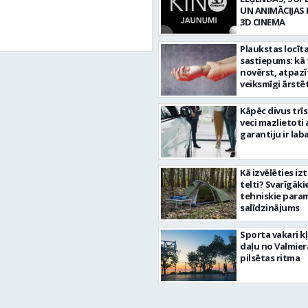
UN ANIMĀCIJAS 
3D CINEMA
Plaukstas locīt
sastiepums: kā 
novērst, atpazī
veiksmīgi ārstē
Kāpēc divus trī
veci mazlietoti 
garantiju ir laba
Kā izvēlēties iz
telti? Svarīgāki
tehniskie para
salīdzinājums
Sporta vakari k
daļu no Valmier
pilsētas ritma