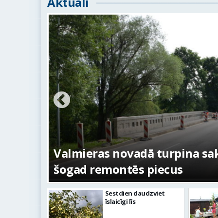
Aktuāli
ežojumi
s
Valmieras novadā turpina sakā
šogad remontēs piecus
Sestdien daudzviet
īslaicīgi līs