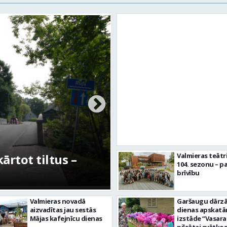
rtot tiltus –
No pagaidu teātra 
Valmieras teātr
104. sezonu – pa
centram – kā attīs
brīvību
Valmieras novadā
Garšaugu dārzā 
aizvadītas jau sestās
dienas apskat
Mājas kafejnīcu dienas
izstāde “Vasara