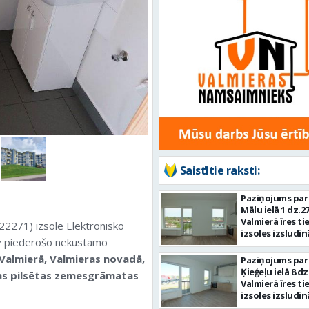
Saistītie raksti:
Paziņojums par
Mālu ielā 1 dz.27
Valmierā īres ti
271) izsolē Elektronisko
izsoles izsludi
v piederošo nekustamo
 Valmierā, Valmieras novadā,
Paziņojums par
Ķieģeļu ielā 8 dz
as pilsētas zemesgrāmatas
Valmierā īres ti
izsoles izsludi