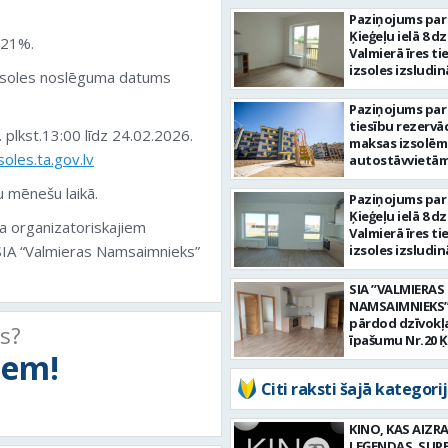
Paziņojums par
Ķieģeļu ielā 8 dz
i 21%.
Valmierā īres ti
izsoles izsludi
izsoles noslēguma datums
Paziņojums pa
tiesību rezervāc
 plkst.13:00 līdz 24.02.2026.
maksas izsolēm
soles.ta.gov.lv
autostāvvietā
ielā 1 un Ķieģeļu 
 mēnešu laikā.
Valmierā
Paziņojums par
Ķieģeļu ielā 8 dz
a organizatoriskajiem
Valmierā īres ti
 SIA “Valmieras Namsaimnieks”
izsoles izsludi
SIA ”VALMIERAS
NAMSAIMNIEKS” 
pārdod dzīvokļ
ts?
īpašumu Nr.20 Ķ
tiem!
ielā 8, Valmierā
Citi raksti šajā kategorij
KINO, KAS AIZRA
LEĢENDAS, SUP