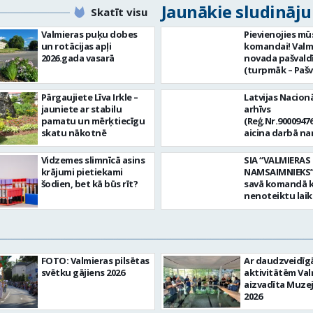
Jaunākie sludināj
Skatīt visu
Valmieras puķu dobes
Pievienojies mū
un rotācijas apļi
komandai! Valm
2026.gada vasarā
novada pašvald
(turpmāk – Pašv
aicina darbā
Informācijas te
Pārgaujiete Līva Irkle –
Latvijas Nacionā
centra (ITC) inf
jauniete ar stabilu
arhīvs
tehnoloģiju
pamatu un mērķtiecīgu
(Reģ.Nr.90009476
administratoru/
skatu nākotnē
aicina darbā n
nenoteiktu laik
pārzini (uz nen
vieta: Rūjienas 
laiku) Valmieras
Vidzemes slimnīcā asins
SIA “VALMIERAS
Naukšēnu apvi
valsts arhīvā Mēs
krājumi pietiekami
NAMSAIMNIEKS” 
teritorijās Ja Tev
Valmieras zonāl
šodien, bet kā būs rīt?
savā komandā k
vēlme: nodrošin
arhīvā uzkrājam
nenoteiktu lai
informācijas un
uzskaitām, sag
SPECIALIZĒTĀ
komunikācijas
darām pieejam
AUTOMOBIĻA V
tehnoloģijām (
popularizējam 
Galvenie amata
IKT) saistīto p
dokumentāro
pienākumi: vadī
pieteikumu pār
mantojumu. M
apkalpot specia
un operatīvu ri
FOTO: Valmieras pilsētas
Ar daudzveidī
pārraudzībā un
(arī kravas) aut
nodrošināt
svētku gājiens 2026
aktivitātēm Val
zonā ietilpst Va
uzturēt uzticē
datortehnikas l
aizvadīta Muze
Valkas, Smilten
automobili teh
atbalstu un ar 
2026
Limbažu novadi
kārtībā. veikt v
saistīto
savai komandai