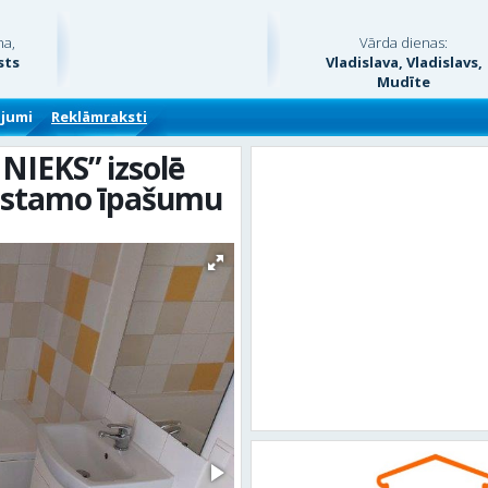
na,
Vārda dienas:
sts
Vladislava, Vladislavs,
Mudīte
ājumi
Reklāmraksti
IEKS” izsolē
kustamo īpašumu