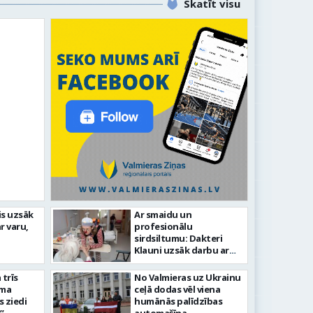
Skatīt visu
līdz laikmetīgās kultūras
is uzsāk
Ar smaidu un
FOTO: 
r varu,
profesionālu
tīsies “Kurtuve”
aizvadī
sirdsiltumu: Dakteri
Klauni uzsāk darbu ar
senioriem Vidzemes
slimnīcā
trīs
No Valmieras uz Ukrainu
āma
ceļā dodas vēl viena
s ziedi
humānās palīdzības