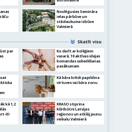
”
automašīna
šanas
Noslēgusies Semināra
Krāču
ielas pārbūve un
stāvlaukuma izbūve
Valmierā
Skatīt visu
ļūst par
Ko darīt ar kolēģiem
as
vasarā, 10 aktīvas idejas
komandas saliedēšanas
pasākumam
ssat
Kā bāra krēsli papildina
aktiska
virtuves vai bāra zonu
kam
rāk kā 1,2
KRASO stiprina
ālās
klātbūtni Latvijas
rt-ID
reģionos un atklāj jaunu
veikalu Valmierā