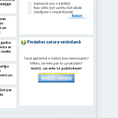
Valmierā viss ir kārtībā
MAĢIJA
Nav slikti, bet varētu būt labāk
Stādījumi ir nepārdomāti
Balsot
avas
to
t un
t
Piedalies satura veidošanā
s gadus
auto ar
 izvēle
Tavā apkārtnē ir noticis kas interesants?
Vēlies, lai mēs par to uzrakstām?
turīgu
Iesūti, un mēs to publicēsim!
e
metri un
ļūst par
as