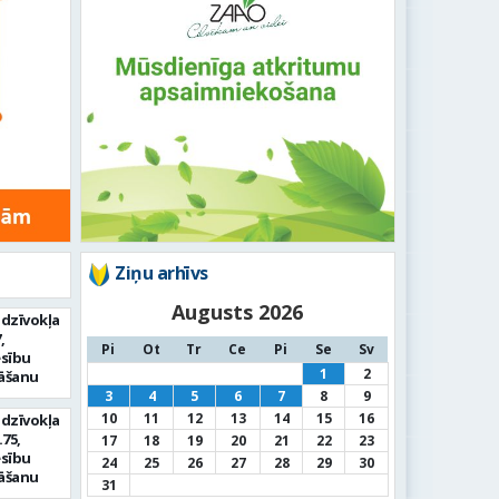
Ziņu arhīvs
Augusts 2026
 dzīvokļa
,
Pi
Ot
Tr
Ce
Pi
Se
Sv
esību
1
2
nāšanu
3
4
5
6
7
8
9
10
11
12
13
14
15
16
 dzīvokļa
.75,
17
18
19
20
21
22
23
esību
24
25
26
27
28
29
30
nāšanu
31