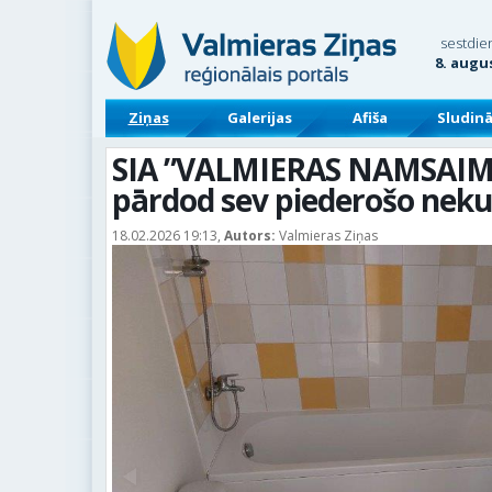
sestdie
8. augu
Ziņas
Galerijas
Afiša
Sludin
SIA ”VALMIERAS NAMSAIMN
pārdod sev piederošo ne
18.02.2026 19:13,
Autors:
Valmieras Ziņas