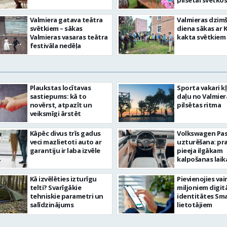
pilsētai svētkos
Valmiera gatava teātra
Valmieras dzim
svētkiem – sākas
diena sākas ar 
Valmieras vasaras teātra
kakta svētkiem
festivāla nedēļa
Plaukstas locītavas
Sporta vakari k
sastiepums: kā to
daļu no Valmier
novērst, atpazīt un
pilsētas ritma
veiksmīgi ārstēt
Kāpēc divus trīs gadus
Volkswagen Pa
veci mazlietoti auto ar
uzturēšana: pr
garantiju ir laba izvēle
pieeja ilgākam
kalpošanas lai
Kā izvēlēties izturīgu
Pievienojies vai
telti? Svarīgākie
miljoniem digit
tehniskie parametri un
identitātes Sma
salīdzinājums
lietotājiem