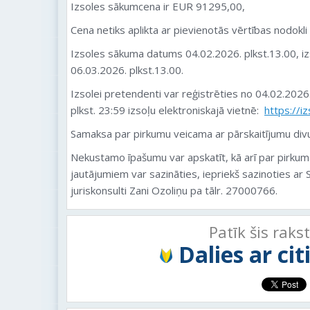
Izsoles sākumcena ir EUR 91295,00,
Cena netiks aplikta ar pievienotās vērtības nodokl
Izsoles sākuma datums 04.02.2026. plkst.13.00, 
06.03.2026. plkst.13.00.
Izsolei pretendenti var reģistrēties no 04.02.2026.
plkst. 23:59 izsoļu elektroniskajā vietnē:
https://iz
Samaksa par pirkumu veicama ar pārskaitījumu divu
Nekustamo īpašumu var apskatīt, kā arī par pirkum
jautājumiem var sazināties, iepriekš sazinoties ar
juriskonsulti Zani Ozoliņu pa tālr. 27000766.
Patīk šis raks
Dalies ar ci