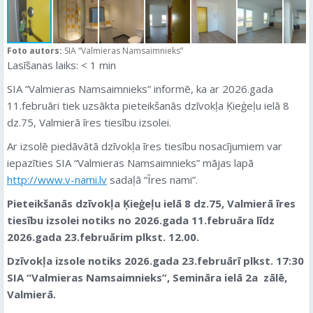
Foto autors:
SIA “Valmieras Namsaimnieks”
Lasīšanas laiks:
< 1
min
SIA “Valmieras Namsaimnieks” informē, ka ar 2026.gada
11.februāri tiek uzsākta pieteikšanās dzīvokļa Ķieģeļu ielā 8
dz.75, Valmierā īres tiesību izsolei.
Ar izsolē piedāvātā dzīvokļa īres tiesību nosacījumiem var
iepazīties SIA “Valmieras Namsaimnieks” mājas lapā
http://www.v-nami.lv
sadaļā “Īres nami”.
Pieteikšanās dzīvokļa Ķieģeļu ielā 8 dz.75, Valmierā īres
tiesību izsolei notiks no 2026.gada 11.februāra līdz
2026.gada 23.februārim plkst. 12.00.
Dzīvokļa izsole notiks 2026.gada 23.februārī plkst. 17:30
SIA “Valmieras Namsaimnieks”, Semināra ielā 2a zālē,
Valmierā.