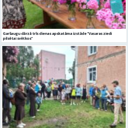
pilsētai svētkos”
Valmieras dzimšanas diena sākas ar Krāču kakta svētkiem