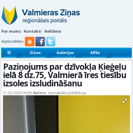
Par mums
Kontakti
Reklāma
Autorizēties:
Ziņas
Galerijas
Afiša
Sludinājumi
Reklāmraksti
Paziņojums par dzīvokļa Ķieģeļu
ielā 8 dz.75, Valmierā īres tiesību
izsoles izsludināšanu
11.02.2026 09:09,
Autors:
Apmaksāta publikācija