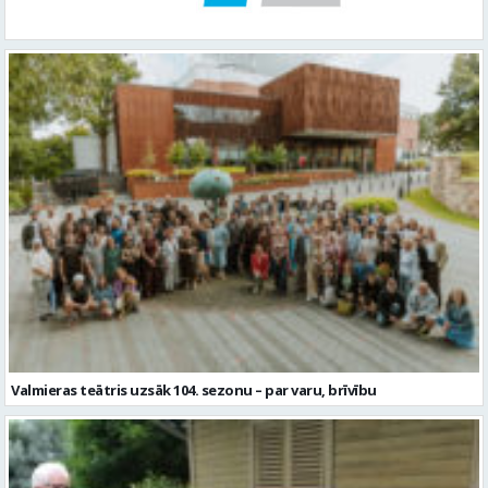
Valmieras teātris uzsāk 104. sezonu – par varu, brīvību