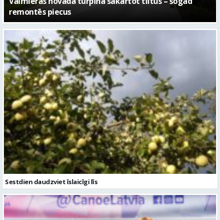
No pagaidu teātra līdz laikmetīgās kultūras centram
– kā attīstīsies “Kurtuve”
Sestdien daudzviet īslaicīgi līs