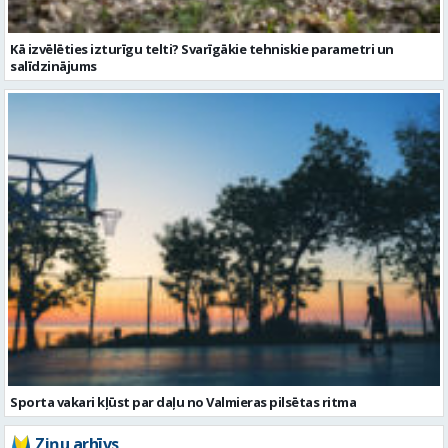
Kā izvēlēties izturīgu telti? Svarīgākie tehniskie parametri un
salīdzinājums
Sporta vakari kļūst par daļu no Valmieras pilsētas ritma
Ziņu arhīvs