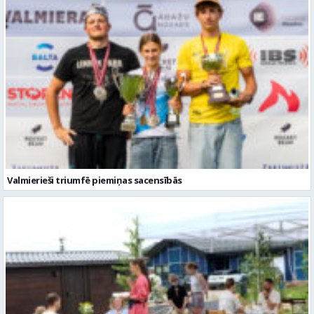
Valmierieši triumfē piemiņas sacensībās