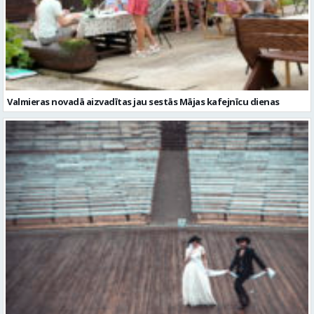
Valmieras novadā aizvadītas jau sestās Mājas kafejnīcu dienas