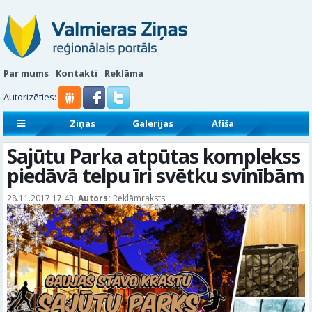
Par mums
Kontakti
Reklāma
Autorizēties:
Ziņas
Galerijas
Afiša
Sludinājumi
Reklāmraksti
Sajūtu Parka atpūtas komplekss
piedāvā telpu īri svētku svinībām
28.11.2017 17:43,
Autors:
Reklāmraksts