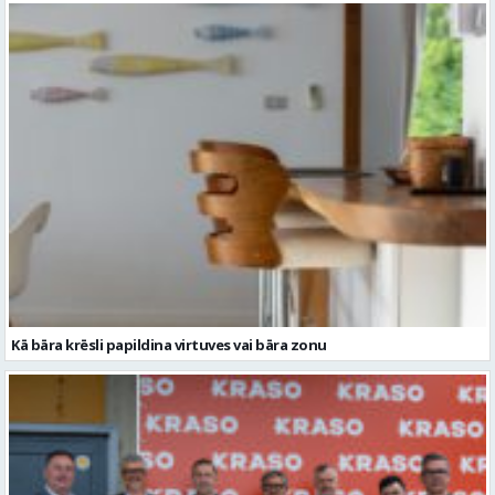
Kā bāra krēsli papildina virtuves vai bāra zonu