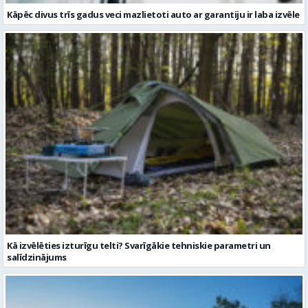
Kāpēc divus trīs gadus veci mazlietoti auto ar garantiju ir laba izvēle
Kā izvēlēties izturīgu telti? Svarīgākie tehniskie parametri un
salīdzinājums