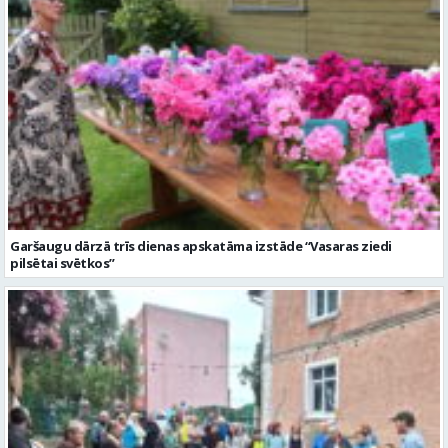
Garšaugu dārzā trīs dienas apskatāma izstāde “Vasaras ziedi
pilsētai svētkos”