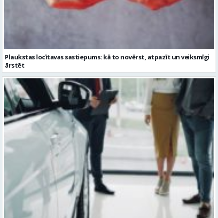
Plaukstas locītavas sastiepums: kā to novērst, atpazīt un veiksmīgi
ārstēt