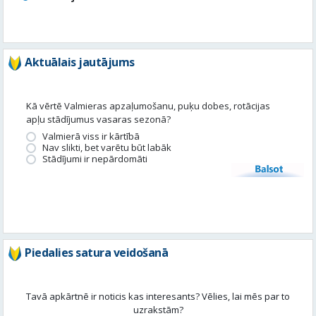
Aktuālais jautājums
Kā vērtē Valmieras apzaļumošanu, puķu dobes, rotācijas
apļu stādījumus vasaras sezonā?
Valmierā viss ir kārtībā
Nav slikti, bet varētu būt labāk
Stādījumi ir nepārdomāti
Balsot
Piedalies satura veidošanā
Tavā apkārtnē ir noticis kas interesants? Vēlies, lai mēs par to
uzrakstām?