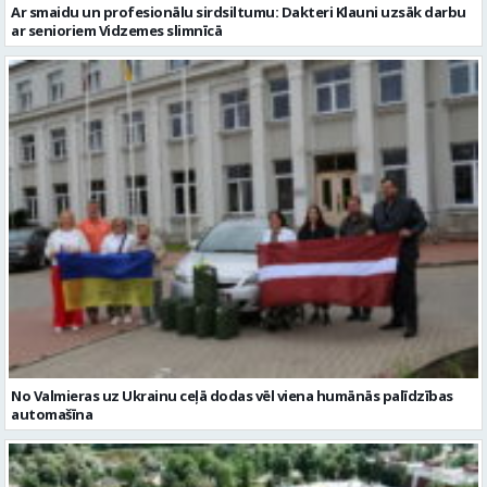
Ar smaidu un profesionālu sirdsiltumu: Dakteri Klauni uzsāk darbu
ar senioriem Vidzemes slimnīcā
No Valmieras uz Ukrainu ceļā dodas vēl viena humānās palīdzības
automašīna