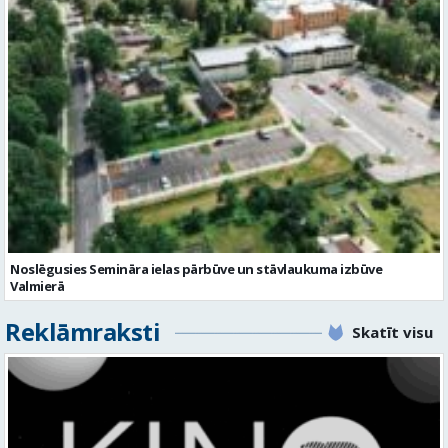
Noslēgusies Semināra ielas pārbūve un stāvlaukuma izbūve
Valmierā
Reklāmraksti
Skatīt visu