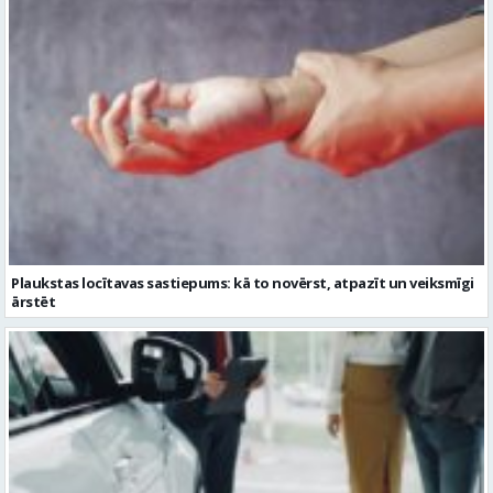
Plaukstas locītavas sastiepums: kā to novērst, atpazīt un veiksmīgi
ārstēt