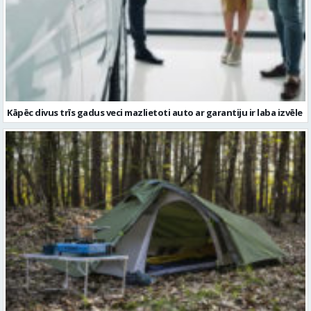
Kāpēc divus trīs gadus veci mazlietoti auto ar garantiju ir laba izvēle